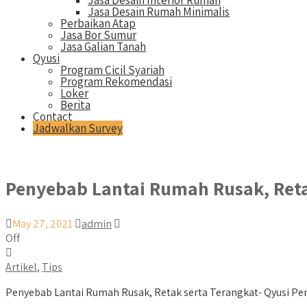
Jasa Desain Interior Rumah
Jasa Desain Rumah Minimalis
Perbaikan Atap
Jasa Bor Sumur
Jasa Galian Tanah
Qyusi
Program Cicil Syariah
Program Rekomendasi
Loker
Berita
Contact
Jadwalkan Survey
Penyebab Lantai Rumah Rusak, Ret
May 27, 2021
admin
Off
Artikel
,
Tips
Penyebab Lantai Rumah Rusak, Retak serta Terangkat- Qyusi Pers