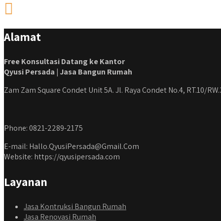
cicilan ini temen temen bisa langsung klik
#ja
link di bio yaa
#jas
#kontrakto
Alamat
#jasabangunrumahjakarta
#kon
#jasarenovasirumahjakarta
#kon
#kontraktorjakarta #kontraktorbangunan
#kontraktorbe
Free Konsultasi Datang ke Kantor
#kontraktorbangunanrumah
#ja
Qyusi Persada | Jasa Bangun Rumah
#kontraktorbangunanjakarta
#jas
#kontraktorbekasi #kontraktorinteriorjakarta
#j
Zam Zam Square Condet Unit 5A. Jl. Raya Condet No.4, RT.10/RW.
#jasabangunrumahdepok
#ja
#jasarenovasirumahbekasi
#kontra
#jasadesainrumahmurah
#jasab
Phone: 0821-2289-2175
#jasadesainrumahjakarta
#kontraktorbangunanjabodetabek
E-mail: Hallo.QyusiPersada@Gmail.Com
#jasabangunrumahjabodetabek
Website: https://qyusipersada.com
#qyusipersada
Layanan
Jasa Kontruksi Bangun Rumah
Jasa Renovasi Rumah