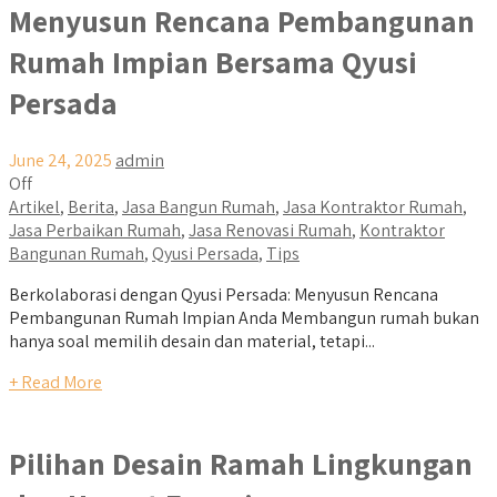
Menyusun Rencana Pembangunan
Rumah Impian Bersama Qyusi
Persada
June 24, 2025
admin
Off
Artikel
,
Berita
,
Jasa Bangun Rumah
,
Jasa Kontraktor Rumah
,
Jasa Perbaikan Rumah
,
Jasa Renovasi Rumah
,
Kontraktor
Bangunan Rumah
,
Qyusi Persada
,
Tips
Berkolaborasi dengan Qyusi Persada: Menyusun Rencana
Pembangunan Rumah Impian Anda Membangun rumah bukan
hanya soal memilih desain dan material, tetapi...
+ Read More
Pilihan Desain Ramah Lingkungan