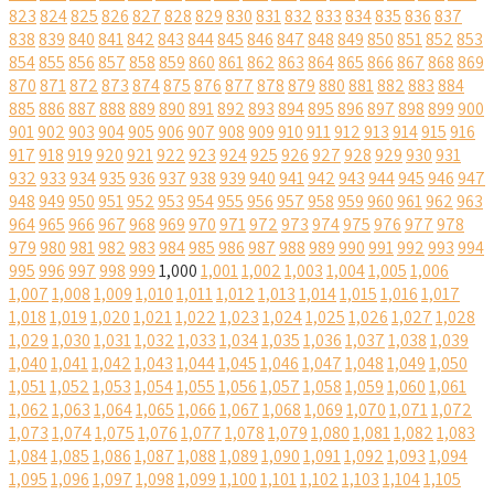
823
824
825
826
827
828
829
830
831
832
833
834
835
836
837
838
839
840
841
842
843
844
845
846
847
848
849
850
851
852
853
854
855
856
857
858
859
860
861
862
863
864
865
866
867
868
869
870
871
872
873
874
875
876
877
878
879
880
881
882
883
884
885
886
887
888
889
890
891
892
893
894
895
896
897
898
899
900
901
902
903
904
905
906
907
908
909
910
911
912
913
914
915
916
917
918
919
920
921
922
923
924
925
926
927
928
929
930
931
932
933
934
935
936
937
938
939
940
941
942
943
944
945
946
947
948
949
950
951
952
953
954
955
956
957
958
959
960
961
962
963
964
965
966
967
968
969
970
971
972
973
974
975
976
977
978
979
980
981
982
983
984
985
986
987
988
989
990
991
992
993
994
995
996
997
998
999
1,000
1,001
1,002
1,003
1,004
1,005
1,006
1,007
1,008
1,009
1,010
1,011
1,012
1,013
1,014
1,015
1,016
1,017
1,018
1,019
1,020
1,021
1,022
1,023
1,024
1,025
1,026
1,027
1,028
1,029
1,030
1,031
1,032
1,033
1,034
1,035
1,036
1,037
1,038
1,039
1,040
1,041
1,042
1,043
1,044
1,045
1,046
1,047
1,048
1,049
1,050
1,051
1,052
1,053
1,054
1,055
1,056
1,057
1,058
1,059
1,060
1,061
1,062
1,063
1,064
1,065
1,066
1,067
1,068
1,069
1,070
1,071
1,072
1,073
1,074
1,075
1,076
1,077
1,078
1,079
1,080
1,081
1,082
1,083
1,084
1,085
1,086
1,087
1,088
1,089
1,090
1,091
1,092
1,093
1,094
1,095
1,096
1,097
1,098
1,099
1,100
1,101
1,102
1,103
1,104
1,105