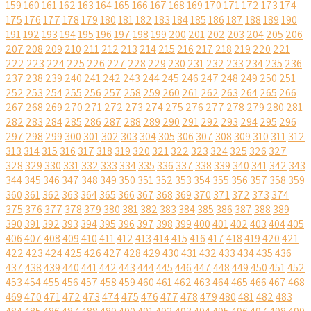
159
160
161
162
163
164
165
166
167
168
169
170
171
172
173
174
175
176
177
178
179
180
181
182
183
184
185
186
187
188
189
190
191
192
193
194
195
196
197
198
199
200
201
202
203
204
205
206
207
208
209
210
211
212
213
214
215
216
217
218
219
220
221
222
223
224
225
226
227
228
229
230
231
232
233
234
235
236
237
238
239
240
241
242
243
244
245
246
247
248
249
250
251
252
253
254
255
256
257
258
259
260
261
262
263
264
265
266
267
268
269
270
271
272
273
274
275
276
277
278
279
280
281
282
283
284
285
286
287
288
289
290
291
292
293
294
295
296
297
298
299
300
301
302
303
304
305
306
307
308
309
310
311
312
313
314
315
316
317
318
319
320
321
322
323
324
325
326
327
328
329
330
331
332
333
334
335
336
337
338
339
340
341
342
343
344
345
346
347
348
349
350
351
352
353
354
355
356
357
358
359
360
361
362
363
364
365
366
367
368
369
370
371
372
373
374
375
376
377
378
379
380
381
382
383
384
385
386
387
388
389
390
391
392
393
394
395
396
397
398
399
400
401
402
403
404
405
406
407
408
409
410
411
412
413
414
415
416
417
418
419
420
421
422
423
424
425
426
427
428
429
430
431
432
433
434
435
436
437
438
439
440
441
442
443
444
445
446
447
448
449
450
451
452
453
454
455
456
457
458
459
460
461
462
463
464
465
466
467
468
469
470
471
472
473
474
475
476
477
478
479
480
481
482
483