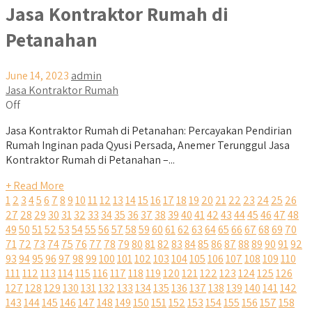
Jasa Kontraktor Rumah di
Petanahan
June 14, 2023
admin
Jasa Kontraktor Rumah
Off
Jasa Kontraktor Rumah di Petanahan: Percayakan Pendirian
Rumah Inginan pada Qyusi Persada, Anemer Terunggul Jasa
Kontraktor Rumah di Petanahan –...
+ Read More
1
2
3
4
5
6
7
8
9
10
11
12
13
14
15
16
17
18
19
20
21
22
23
24
25
26
27
28
29
30
31
32
33
34
35
36
37
38
39
40
41
42
43
44
45
46
47
48
49
50
51
52
53
54
55
56
57
58
59
60
61
62
63
64
65
66
67
68
69
70
71
72
73
74
75
76
77
78
79
80
81
82
83
84
85
86
87
88
89
90
91
92
93
94
95
96
97
98
99
100
101
102
103
104
105
106
107
108
109
110
111
112
113
114
115
116
117
118
119
120
121
122
123
124
125
126
127
128
129
130
131
132
133
134
135
136
137
138
139
140
141
142
143
144
145
146
147
148
149
150
151
152
153
154
155
156
157
158