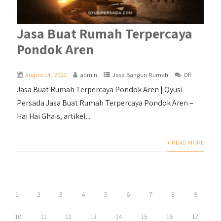
Jasa Buat Rumah Terpercaya
Pondok Aren
August 14, 2022
admin
Jasa Bangun Rumah
Off
Jasa Buat Rumah Terpercaya Pondok Aren | Qyusi
Persada Jasa Buat Rumah Terpercaya Pondok Aren –
Hai Hai Ghais, artikel...
+ READ MORE
1
2
3
4
5
6
7
8
9
10
11
12
13
14
15
16
17