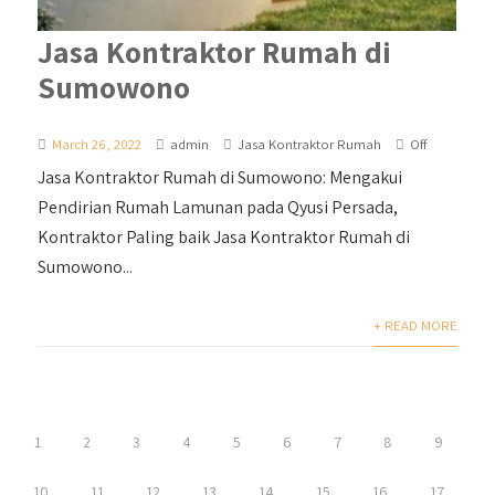
Jasa Kontraktor Rumah di
Sumowono
March 26, 2022
admin
Jasa Kontraktor Rumah
Off
Jasa Kontraktor Rumah di Sumowono: Mengakui
Pendirian Rumah Lamunan pada Qyusi Persada,
Kontraktor Paling baik Jasa Kontraktor Rumah di
Sumowono...
+ READ MORE
1
2
3
4
5
6
7
8
9
10
11
12
13
14
15
16
17