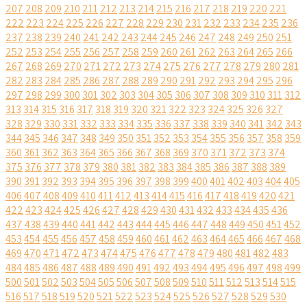
207
208
209
210
211
212
213
214
215
216
217
218
219
220
221
222
223
224
225
226
227
228
229
230
231
232
233
234
235
236
237
238
239
240
241
242
243
244
245
246
247
248
249
250
251
252
253
254
255
256
257
258
259
260
261
262
263
264
265
266
267
268
269
270
271
272
273
274
275
276
277
278
279
280
281
282
283
284
285
286
287
288
289
290
291
292
293
294
295
296
297
298
299
300
301
302
303
304
305
306
307
308
309
310
311
312
313
314
315
316
317
318
319
320
321
322
323
324
325
326
327
328
329
330
331
332
333
334
335
336
337
338
339
340
341
342
343
344
345
346
347
348
349
350
351
352
353
354
355
356
357
358
359
360
361
362
363
364
365
366
367
368
369
370
371
372
373
374
375
376
377
378
379
380
381
382
383
384
385
386
387
388
389
390
391
392
393
394
395
396
397
398
399
400
401
402
403
404
405
406
407
408
409
410
411
412
413
414
415
416
417
418
419
420
421
422
423
424
425
426
427
428
429
430
431
432
433
434
435
436
437
438
439
440
441
442
443
444
445
446
447
448
449
450
451
452
453
454
455
456
457
458
459
460
461
462
463
464
465
466
467
468
469
470
471
472
473
474
475
476
477
478
479
480
481
482
483
484
485
486
487
488
489
490
491
492
493
494
495
496
497
498
499
500
501
502
503
504
505
506
507
508
509
510
511
512
513
514
515
516
517
518
519
520
521
522
523
524
525
526
527
528
529
530