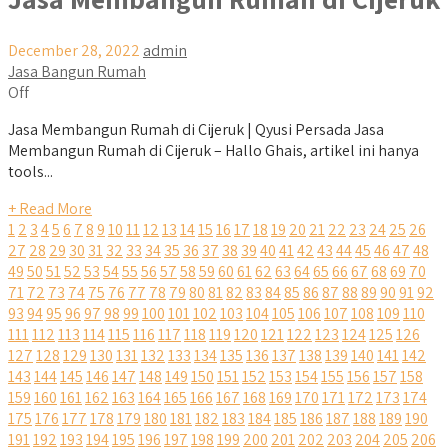
December 28, 2022
admin
Jasa Bangun Rumah
Off
Jasa Membangun Rumah di Cijeruk | Qyusi Persada Jasa
Membangun Rumah di Cijeruk – Hallo Ghais, artikel ini hanya
tools...
+ Read More
1
2
3
4
5
6
7
8
9
10
11
12
13
14
15
16
17
18
19
20
21
22
23
24
25
26
27
28
29
30
31
32
33
34
35
36
37
38
39
40
41
42
43
44
45
46
47
48
49
50
51
52
53
54
55
56
57
58
59
60
61
62
63
64
65
66
67
68
69
70
71
72
73
74
75
76
77
78
79
80
81
82
83
84
85
86
87
88
89
90
91
92
93
94
95
96
97
98
99
100
101
102
103
104
105
106
107
108
109
110
111
112
113
114
115
116
117
118
119
120
121
122
123
124
125
126
127
128
129
130
131
132
133
134
135
136
137
138
139
140
141
142
143
144
145
146
147
148
149
150
151
152
153
154
155
156
157
158
159
160
161
162
163
164
165
166
167
168
169
170
171
172
173
174
175
176
177
178
179
180
181
182
183
184
185
186
187
188
189
190
191
192
193
194
195
196
197
198
199
200
201
202
203
204
205
206