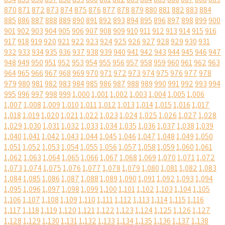
870
871
872
873
874
875
876
877
878
879
880
881
882
883
884
885
886
887
888
889
890
891
892
893
894
895
896
897
898
899
900
901
902
903
904
905
906
907
908
909
910
911
912
913
914
915
916
917
918
919
920
921
922
923
924
925
926
927
928
929
930
931
932
933
934
935
936
937
938
939
940
941
942
943
944
945
946
947
948
949
950
951
952
953
954
955
956
957
958
959
960
961
962
963
964
965
966
967
968
969
970
971
972
973
974
975
976
977
978
979
980
981
982
983
984
985
986
987
988
989
990
991
992
993
994
995
996
997
998
999
1,000
1,001
1,002
1,003
1,004
1,005
1,006
1,007
1,008
1,009
1,010
1,011
1,012
1,013
1,014
1,015
1,016
1,017
1,018
1,019
1,020
1,021
1,022
1,023
1,024
1,025
1,026
1,027
1,028
1,029
1,030
1,031
1,032
1,033
1,034
1,035
1,036
1,037
1,038
1,039
1,040
1,041
1,042
1,043
1,044
1,045
1,046
1,047
1,048
1,049
1,050
1,051
1,052
1,053
1,054
1,055
1,056
1,057
1,058
1,059
1,060
1,061
1,062
1,063
1,064
1,065
1,066
1,067
1,068
1,069
1,070
1,071
1,072
1,073
1,074
1,075
1,076
1,077
1,078
1,079
1,080
1,081
1,082
1,083
1,084
1,085
1,086
1,087
1,088
1,089
1,090
1,091
1,092
1,093
1,094
1,095
1,096
1,097
1,098
1,099
1,100
1,101
1,102
1,103
1,104
1,105
1,106
1,107
1,108
1,109
1,110
1,111
1,112
1,113
1,114
1,115
1,116
1,117
1,118
1,119
1,120
1,121
1,122
1,123
1,124
1,125
1,126
1,127
1,128
1,129
1,130
1,131
1,132
1,133
1,134
1,135
1,136
1,137
1,138