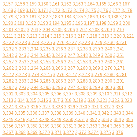
3,157
3,158
3,159
3,160
3,161
3,162
3,163
3,164
3,165
3,166
3,167
3,168
3,169
3,170
3,171
3,172
3,173
3,174
3,175
3,176
3,177
3,178
3,179
3,180
3,181
3,182
3,183
3,184
3,185
3,186
3,187
3,188
3,189
3,190
3,191
3,192
3,193
3,194
3,195
3,196
3,197
3,198
3,199
3,200
3,201
3,202
3,203
3,204
3,205
3,206
3,207
3,208
3,209
3,210
3,211
3,212
3,213
3,214
3,215
3,216
3,217
3,218
3,219
3,220
3,221
3,222
3,223
3,224
3,225
3,226
3,227
3,228
3,229
3,230
3,231
3,232
3,233
3,234
3,235
3,236
3,237
3,238
3,239
3,240
3,241
3,242
3,243
3,244
3,245
3,246
3,247
3,248
3,249
3,250
3,251
3,252
3,253
3,254
3,255
3,256
3,257
3,258
3,259
3,260
3,261
3,262
3,263
3,264
3,265
3,266
3,267
3,268
3,269
3,270
3,271
3,272
3,273
3,274
3,275
3,276
3,277
3,278
3,279
3,280
3,281
3,282
3,283
3,284
3,285
3,286
3,287
3,288
3,289
3,290
3,291
3,292
3,293
3,294
3,295
3,296
3,297
3,298
3,299
3,300
3,301
3,302
3,303
3,304
3,305
3,306
3,307
3,308
3,309
3,310
3,311
3,312
3,313
3,314
3,315
3,316
3,317
3,318
3,319
3,320
3,321
3,322
3,323
3,324
3,325
3,326
3,327
3,328
3,329
3,330
3,331
3,332
3,333
3,334
3,335
3,336
3,337
3,338
3,339
3,340
3,341
3,342
3,343
3,344
3,345
3,346
3,347
3,348
3,349
3,350
3,351
3,352
3,353
3,354
3,355
3,356
3,357
3,358
3,359
3,360
3,361
3,362
3,363
3,364
3,365
3,366
3,367
3,368
3,369
3,370
3,371
3,372
3,373
3,374
3,375
3,376