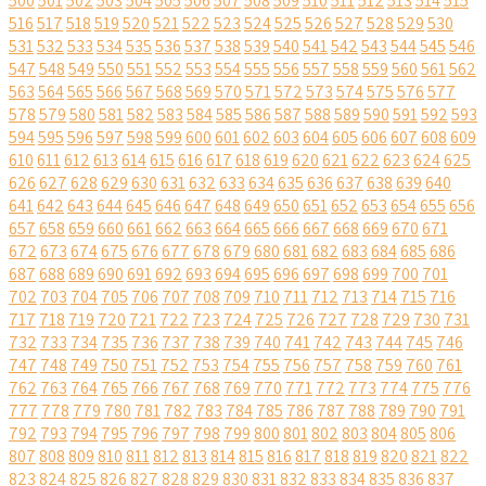
500
501
502
503
504
505
506
507
508
509
510
511
512
513
514
515
516
517
518
519
520
521
522
523
524
525
526
527
528
529
530
531
532
533
534
535
536
537
538
539
540
541
542
543
544
545
546
547
548
549
550
551
552
553
554
555
556
557
558
559
560
561
562
563
564
565
566
567
568
569
570
571
572
573
574
575
576
577
578
579
580
581
582
583
584
585
586
587
588
589
590
591
592
593
594
595
596
597
598
599
600
601
602
603
604
605
606
607
608
609
610
611
612
613
614
615
616
617
618
619
620
621
622
623
624
625
626
627
628
629
630
631
632
633
634
635
636
637
638
639
640
641
642
643
644
645
646
647
648
649
650
651
652
653
654
655
656
657
658
659
660
661
662
663
664
665
666
667
668
669
670
671
672
673
674
675
676
677
678
679
680
681
682
683
684
685
686
687
688
689
690
691
692
693
694
695
696
697
698
699
700
701
702
703
704
705
706
707
708
709
710
711
712
713
714
715
716
717
718
719
720
721
722
723
724
725
726
727
728
729
730
731
732
733
734
735
736
737
738
739
740
741
742
743
744
745
746
747
748
749
750
751
752
753
754
755
756
757
758
759
760
761
762
763
764
765
766
767
768
769
770
771
772
773
774
775
776
777
778
779
780
781
782
783
784
785
786
787
788
789
790
791
792
793
794
795
796
797
798
799
800
801
802
803
804
805
806
807
808
809
810
811
812
813
814
815
816
817
818
819
820
821
822
823
824
825
826
827
828
829
830
831
832
833
834
835
836
837