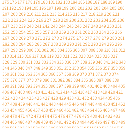
175
176
177
178
179
180
181
182
183
184
185
186
187
188
189
190
191
192
193
194
195
196
197
198
199
200
201
202
203
204
205
206
207
208
209
210
211
212
213
214
215
216
217
218
219
220
221
222
223
224
225
226
227
228
229
230
231
232
233
234
235
236
237
238
239
240
241
242
243
244
245
246
247
248
249
250
251
252
253
254
255
256
257
258
259
260
261
262
263
264
265
266
267
268
269
270
271
272
273
274
275
276
277
278
279
280
281
282
283
284
285
286
287
288
289
290
291
292
293
294
295
296
297
298
299
300
301
302
303
304
305
306
307
308
309
310
311
312
313
314
315
316
317
318
319
320
321
322
323
324
325
326
327
328
329
330
331
332
333
334
335
336
337
338
339
340
341
342
343
344
345
346
347
348
349
350
351
352
353
354
355
356
357
358
359
360
361
362
363
364
365
366
367
368
369
370
371
372
373
374
375
376
377
378
379
380
381
382
383
384
385
386
387
388
389
390
391
392
393
394
395
396
397
398
399
400
401
402
403
404
405
406
407
408
409
410
411
412
413
414
415
416
417
418
419
420
421
422
423
424
425
426
427
428
429
430
431
432
433
434
435
436
437
438
439
440
441
442
443
444
445
446
447
448
449
450
451
452
453
454
455
456
457
458
459
460
461
462
463
464
465
466
467
468
469
470
471
472
473
474
475
476
477
478
479
480
481
482
483
484
485
486
487
488
489
490
491
492
493
494
495
496
497
498
499