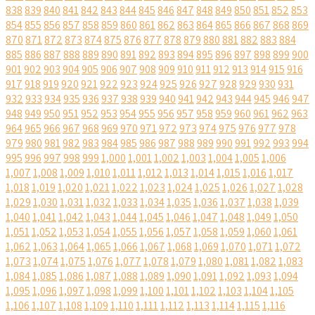
838
839
840
841
842
843
844
845
846
847
848
849
850
851
852
853
854
855
856
857
858
859
860
861
862
863
864
865
866
867
868
869
870
871
872
873
874
875
876
877
878
879
880
881
882
883
884
885
886
887
888
889
890
891
892
893
894
895
896
897
898
899
900
901
902
903
904
905
906
907
908
909
910
911
912
913
914
915
916
917
918
919
920
921
922
923
924
925
926
927
928
929
930
931
932
933
934
935
936
937
938
939
940
941
942
943
944
945
946
947
948
949
950
951
952
953
954
955
956
957
958
959
960
961
962
963
964
965
966
967
968
969
970
971
972
973
974
975
976
977
978
979
980
981
982
983
984
985
986
987
988
989
990
991
992
993
994
995
996
997
998
999
1,000
1,001
1,002
1,003
1,004
1,005
1,006
1,007
1,008
1,009
1,010
1,011
1,012
1,013
1,014
1,015
1,016
1,017
1,018
1,019
1,020
1,021
1,022
1,023
1,024
1,025
1,026
1,027
1,028
1,029
1,030
1,031
1,032
1,033
1,034
1,035
1,036
1,037
1,038
1,039
1,040
1,041
1,042
1,043
1,044
1,045
1,046
1,047
1,048
1,049
1,050
1,051
1,052
1,053
1,054
1,055
1,056
1,057
1,058
1,059
1,060
1,061
1,062
1,063
1,064
1,065
1,066
1,067
1,068
1,069
1,070
1,071
1,072
1,073
1,074
1,075
1,076
1,077
1,078
1,079
1,080
1,081
1,082
1,083
1,084
1,085
1,086
1,087
1,088
1,089
1,090
1,091
1,092
1,093
1,094
1,095
1,096
1,097
1,098
1,099
1,100
1,101
1,102
1,103
1,104
1,105
1,106
1,107
1,108
1,109
1,110
1,111
1,112
1,113
1,114
1,115
1,116