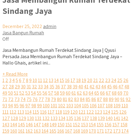
Sindang Jaya
December 25, 2022
admin
Jasa Bangun Rumah
Off
Jasa Membangun Rumah Terdekat Sindang Jaya | Qyusi
Persada Jasa Membangun Rumah Terdekat Sindang Jaya –
Hallo Ghais, artikel ini...
+ Read More
1
2
3
4
5
6
7
8
9
10
11
12
13
14
15
16
17
18
19
20
21
22
23
24
25
26
27
28
29
30
31
32
33
34
35
36
37
38
39
40
41
42
43
44
45
46
47
48
49
50
51
52
53
54
55
56
57
58
59
60
61
62
63
64
65
66
67
68
69
70
71
72
73
74
75
76
77
78
79
80
81
82
83
84
85
86
87
88
89
90
91
92
93
94
95
96
97
98
99
100
101
102
103
104
105
106
107
108
109
110
111
112
113
114
115
116
117
118
119
120
121
122
123
124
125
126
127
128
129
130
131
132
133
134
135
136
137
138
139
140
141
142
143
144
145
146
147
148
149
150
151
152
153
154
155
156
157
158
159
160
161
162
163
164
165
166
167
168
169
170
171
172
173
174