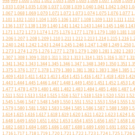
998
999
1,000
1,001
1,002
1,003
1,004
1,005
1,006
1,007
1,008
1,009
1,033
1,034
1,035
1,036
1,037
1,038
1,039
1,040
1,041
1,042
1,043
1,0
1,067
1,068
1,069
1,070
1,071
1,072
1,073
1,074
1,075
1,076
1,077
1
1,101
1,102
1,103
1,104
1,105
1,106
1,107
1,108
1,109
1,110
1,111
1,112
1,136
1,137
1,138
1,139
1,140
1,141
1,142
1,143
1,144
1,145
1,146
1,14
1,171
1,172
1,173
1,174
1,175
1,176
1,177
1,178
1,179
1,180
1,181
1,1
1,206
1,207
1,208
1,209
1,210
1,211
1,212
1,213
1,214
1,215
1,216
1,
1,240
1,241
1,242
1,243
1,244
1,245
1,246
1,247
1,248
1,249
1,250
1
1,273
1,274
1,275
1,276
1,277
1,278
1,279
1,280
1,281
1,282
1,283
1,307
1,308
1,309
1,310
1,311
1,312
1,313
1,314
1,315
1,316
1,317
1,31
1,341
1,342
1,343
1,344
1,345
1,346
1,347
1,348
1,349
1,350
1,351
1,3
1,375
1,376
1,377
1,378
1,379
1,380
1,381
1,382
1,383
1,384
1,385
1,
1,409
1,410
1,411
1,412
1,413
1,414
1,415
1,416
1,417
1,418
1,419
1,42
1,443
1,444
1,445
1,446
1,447
1,448
1,449
1,450
1,451
1,452
1,453
1,4
1,477
1,478
1,479
1,480
1,481
1,482
1,483
1,484
1,485
1,486
1,487
1,
1,511
1,512
1,513
1,514
1,515
1,516
1,517
1,518
1,519
1,520
1,521
1,5
1,545
1,546
1,547
1,548
1,549
1,550
1,551
1,552
1,553
1,554
1,555
1,5
1,579
1,580
1,581
1,582
1,583
1,584
1,585
1,586
1,587
1,588
1,589
1,
1,614
1,615
1,616
1,617
1,618
1,619
1,620
1,621
1,622
1,623
1,624
1,6
1,648
1,649
1,650
1,651
1,652
1,653
1,654
1,655
1,656
1,657
1,658
1,6
1,682
1,683
1,684
1,685
1,686
1,687
1,688
1,689
1,690
1,691
1,692
1,
1,716
1,717
1,718
1,719
1,720
1,721
1,722
1,723
1,724
1,725
1,726