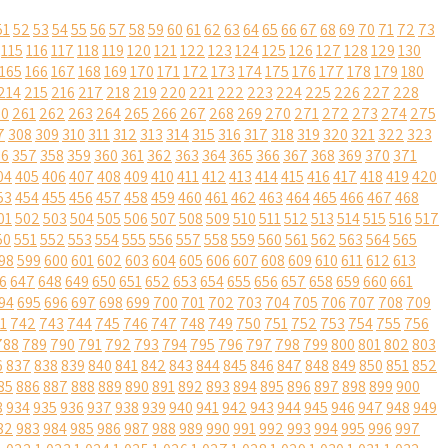
51
52
53
54
55
56
57
58
59
60
61
62
63
64
65
66
67
68
69
70
71
72
73
115
116
117
118
119
120
121
122
123
124
125
126
127
128
129
130
165
166
167
168
169
170
171
172
173
174
175
176
177
178
179
180
214
215
216
217
218
219
220
221
222
223
224
225
226
227
228
60
261
262
263
264
265
266
267
268
269
270
271
272
273
274
275
7
308
309
310
311
312
313
314
315
316
317
318
319
320
321
322
323
56
357
358
359
360
361
362
363
364
365
366
367
368
369
370
371
04
405
406
407
408
409
410
411
412
413
414
415
416
417
418
419
420
53
454
455
456
457
458
459
460
461
462
463
464
465
466
467
468
01
502
503
504
505
506
507
508
509
510
511
512
513
514
515
516
517
50
551
552
553
554
555
556
557
558
559
560
561
562
563
564
565
98
599
600
601
602
603
604
605
606
607
608
609
610
611
612
613
6
647
648
649
650
651
652
653
654
655
656
657
658
659
660
661
94
695
696
697
698
699
700
701
702
703
704
705
706
707
708
709
1
742
743
744
745
746
747
748
749
750
751
752
753
754
755
756
788
789
790
791
792
793
794
795
796
797
798
799
800
801
802
803
6
837
838
839
840
841
842
843
844
845
846
847
848
849
850
851
852
85
886
887
888
889
890
891
892
893
894
895
896
897
898
899
900
3
934
935
936
937
938
939
940
941
942
943
944
945
946
947
948
949
82
983
984
985
986
987
988
989
990
991
992
993
994
995
996
997