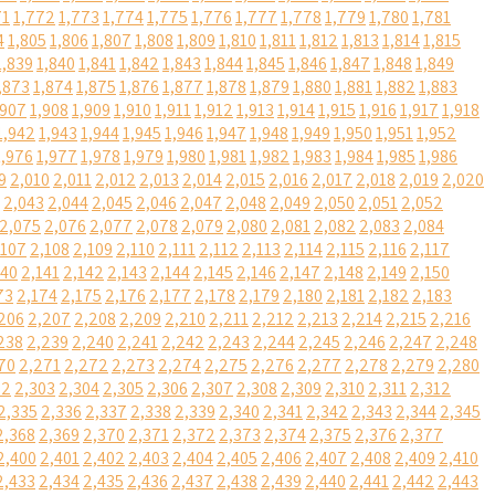
71
1,772
1,773
1,774
1,775
1,776
1,777
1,778
1,779
1,780
1,781
4
1,805
1,806
1,807
1,808
1,809
1,810
1,811
1,812
1,813
1,814
1,815
1,839
1,840
1,841
1,842
1,843
1,844
1,845
1,846
1,847
1,848
1,849
,873
1,874
1,875
1,876
1,877
1,878
1,879
1,880
1,881
1,882
1,883
,907
1,908
1,909
1,910
1,911
1,912
1,913
1,914
1,915
1,916
1,917
1,918
1,942
1,943
1,944
1,945
1,946
1,947
1,948
1,949
1,950
1,951
1,952
1,976
1,977
1,978
1,979
1,980
1,981
1,982
1,983
1,984
1,985
1,986
9
2,010
2,011
2,012
2,013
2,014
2,015
2,016
2,017
2,018
2,019
2,020
2,043
2,044
2,045
2,046
2,047
2,048
2,049
2,050
2,051
2,052
2,075
2,076
2,077
2,078
2,079
2,080
2,081
2,082
2,083
2,084
,107
2,108
2,109
2,110
2,111
2,112
2,113
2,114
2,115
2,116
2,117
140
2,141
2,142
2,143
2,144
2,145
2,146
2,147
2,148
2,149
2,150
73
2,174
2,175
2,176
2,177
2,178
2,179
2,180
2,181
2,182
2,183
206
2,207
2,208
2,209
2,210
2,211
2,212
2,213
2,214
2,215
2,216
238
2,239
2,240
2,241
2,242
2,243
2,244
2,245
2,246
2,247
2,248
70
2,271
2,272
2,273
2,274
2,275
2,276
2,277
2,278
2,279
2,280
02
2,303
2,304
2,305
2,306
2,307
2,308
2,309
2,310
2,311
2,312
2,335
2,336
2,337
2,338
2,339
2,340
2,341
2,342
2,343
2,344
2,345
2,368
2,369
2,370
2,371
2,372
2,373
2,374
2,375
2,376
2,377
2,400
2,401
2,402
2,403
2,404
2,405
2,406
2,407
2,408
2,409
2,410
2,433
2,434
2,435
2,436
2,437
2,438
2,439
2,440
2,441
2,442
2,443