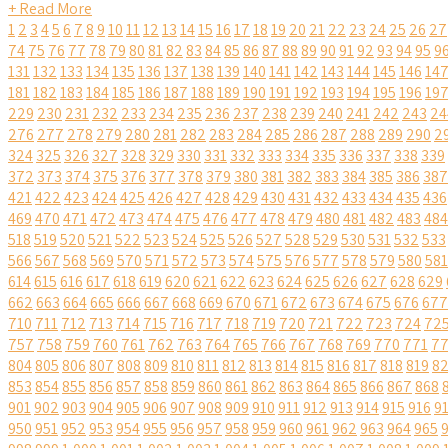
+ Read More
1
2
3
4
5
6
7
8
9
10
11
12
13
14
15
16
17
18
19
20
21
22
23
24
25
26
27
74
75
76
77
78
79
80
81
82
83
84
85
86
87
88
89
90
91
92
93
94
95
9
131
132
133
134
135
136
137
138
139
140
141
142
143
144
145
146
14
181
182
183
184
185
186
187
188
189
190
191
192
193
194
195
196
19
229
230
231
232
233
234
235
236
237
238
239
240
241
242
243
24
276
277
278
279
280
281
282
283
284
285
286
287
288
289
290
2
324
325
326
327
328
329
330
331
332
333
334
335
336
337
338
339
372
373
374
375
376
377
378
379
380
381
382
383
384
385
386
387
421
422
423
424
425
426
427
428
429
430
431
432
433
434
435
436
469
470
471
472
473
474
475
476
477
478
479
480
481
482
483
484
518
519
520
521
522
523
524
525
526
527
528
529
530
531
532
533
566
567
568
569
570
571
572
573
574
575
576
577
578
579
580
581
614
615
616
617
618
619
620
621
622
623
624
625
626
627
628
629
662
663
664
665
666
667
668
669
670
671
672
673
674
675
676
677
710
711
712
713
714
715
716
717
718
719
720
721
722
723
724
72
757
758
759
760
761
762
763
764
765
766
767
768
769
770
771
7
804
805
806
807
808
809
810
811
812
813
814
815
816
817
818
819
8
853
854
855
856
857
858
859
860
861
862
863
864
865
866
867
868
901
902
903
904
905
906
907
908
909
910
911
912
913
914
915
916
9
950
951
952
953
954
955
956
957
958
959
960
961
962
963
964
965