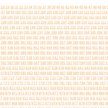
28
29
30
31
32
33
34
35
36
37
38
39
40
41
42
43
44
45
46
47
48
49
50
6
97
98
99
100
101
102
103
104
105
106
107
108
109
110
111
112
113
114
7
148
149
150
151
152
153
154
155
156
157
158
159
160
161
162
163
164
7
198
199
200
201
202
203
204
205
206
207
208
209
210
211
212
213
4
245
246
247
248
249
250
251
252
253
254
255
256
257
258
259
2
91
292
293
294
295
296
297
298
299
300
301
302
303
304
305
306
30
340
341
342
343
344
345
346
347
348
349
350
351
352
353
354
355
3
388
389
390
391
392
393
394
395
396
397
398
399
400
401
402
403
4
437
438
439
440
441
442
443
444
445
446
447
448
449
450
451
452
4
485
486
487
488
489
490
491
492
493
494
495
496
497
498
499
500
5
534
535
536
537
538
539
540
541
542
543
544
545
546
547
548
549
5
582
583
584
585
586
587
588
589
590
591
592
593
594
595
596
597
5
630
631
632
633
634
635
636
637
638
639
640
641
642
643
644
645
64
678
679
680
681
682
683
684
685
686
687
688
689
690
691
692
693
6
5
726
727
728
729
730
731
732
733
734
735
736
737
738
739
740
74
72
773
774
775
776
777
778
779
780
781
782
783
784
785
786
787
20
821
822
823
824
825
826
827
828
829
830
831
832
833
834
835
83
869
870
871
872
873
874
875
876
877
878
879
880
881
882
883
884
8
17
918
919
920
921
922
923
924
925
926
927
928
929
930
931
932
93
966
967
968
969
970
971
972
973
974
975
976
977
978
979
980
981
9