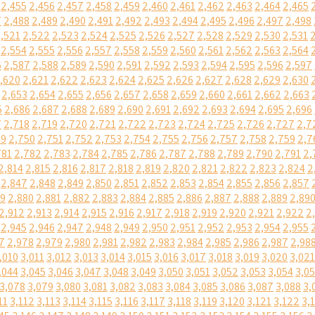
2,455
2,456
2,457
2,458
2,459
2,460
2,461
2,462
2,463
2,464
2,465
7
2,488
2,489
2,490
2,491
2,492
2,493
2,494
2,495
2,496
2,497
2,498
,521
2,522
2,523
2,524
2,525
2,526
2,527
2,528
2,529
2,530
2,531
2,554
2,555
2,556
2,557
2,558
2,559
2,560
2,561
2,562
2,563
2,564
6
2,587
2,588
2,589
2,590
2,591
2,592
2,593
2,594
2,595
2,596
2,597
,620
2,621
2,622
2,623
2,624
2,625
2,626
2,627
2,628
2,629
2,630
2,653
2,654
2,655
2,656
2,657
2,658
2,659
2,660
2,661
2,662
2,663
5
2,686
2,687
2,688
2,689
2,690
2,691
2,692
2,693
2,694
2,695
2,696
7
2,718
2,719
2,720
2,721
2,722
2,723
2,724
2,725
2,726
2,727
2,7
49
2,750
2,751
2,752
2,753
2,754
2,755
2,756
2,757
2,758
2,759
2,7
781
2,782
2,783
2,784
2,785
2,786
2,787
2,788
2,789
2,790
2,791
2,
2,814
2,815
2,816
2,817
2,818
2,819
2,820
2,821
2,822
2,823
2,824
2
2,847
2,848
2,849
2,850
2,851
2,852
2,853
2,854
2,855
2,856
2,857
79
2,880
2,881
2,882
2,883
2,884
2,885
2,886
2,887
2,888
2,889
2,89
2,912
2,913
2,914
2,915
2,916
2,917
2,918
2,919
2,920
2,921
2,922
2
2,945
2,946
2,947
2,948
2,949
2,950
2,951
2,952
2,953
2,954
2,955
7
2,978
2,979
2,980
2,981
2,982
2,983
2,984
2,985
2,986
2,987
2,98
,010
3,011
3,012
3,013
3,014
3,015
3,016
3,017
3,018
3,019
3,020
3,021
,044
3,045
3,046
3,047
3,048
3,049
3,050
3,051
3,052
3,053
3,054
3,0
3,078
3,079
3,080
3,081
3,082
3,083
3,084
3,085
3,086
3,087
3,088
3,
11
3,112
3,113
3,114
3,115
3,116
3,117
3,118
3,119
3,120
3,121
3,122
3,