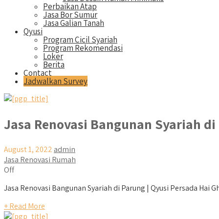
Perbaikan Atap
Jasa Bor Sumur
Jasa Galian Tanah
Qyusi
Program Cicil Syariah
Program Rekomendasi
Loker
Berita
Contact
Jadwalkan Survey
Jasa Renovasi Bangunan Syariah di
August 1, 2022
admin
Jasa Renovasi Rumah
Off
Jasa Renovasi Bangunan Syariah di Parung | Qyusi Persada Hai Gha
+ Read More