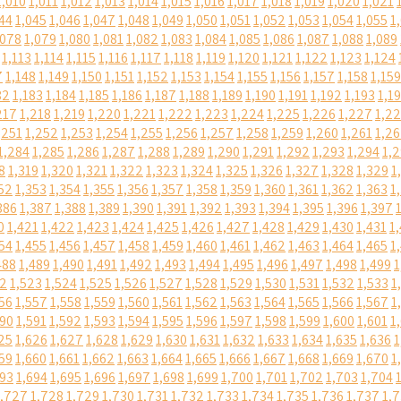
1,010
1,011
1,012
1,013
1,014
1,015
1,016
1,017
1,018
1,019
1,020
1,021
44
1,045
1,046
1,047
1,048
1,049
1,050
1,051
1,052
1,053
1,054
1,055
1
,078
1,079
1,080
1,081
1,082
1,083
1,084
1,085
1,086
1,087
1,088
1,089
1,113
1,114
1,115
1,116
1,117
1,118
1,119
1,120
1,121
1,122
1,123
1,124
7
1,148
1,149
1,150
1,151
1,152
1,153
1,154
1,155
1,156
1,157
1,158
1,159
82
1,183
1,184
1,185
1,186
1,187
1,188
1,189
1,190
1,191
1,192
1,193
1,1
217
1,218
1,219
1,220
1,221
1,222
1,223
1,224
1,225
1,226
1,227
1,2
,251
1,252
1,253
1,254
1,255
1,256
1,257
1,258
1,259
1,260
1,261
1,2
1,284
1,285
1,286
1,287
1,288
1,289
1,290
1,291
1,292
1,293
1,294
1,
8
1,319
1,320
1,321
1,322
1,323
1,324
1,325
1,326
1,327
1,328
1,329
1
52
1,353
1,354
1,355
1,356
1,357
1,358
1,359
1,360
1,361
1,362
1,363
1
386
1,387
1,388
1,389
1,390
1,391
1,392
1,393
1,394
1,395
1,396
1,397
0
1,421
1,422
1,423
1,424
1,425
1,426
1,427
1,428
1,429
1,430
1,431
1
54
1,455
1,456
1,457
1,458
1,459
1,460
1,461
1,462
1,463
1,464
1,465
1
488
1,489
1,490
1,491
1,492
1,493
1,494
1,495
1,496
1,497
1,498
1,499
1
22
1,523
1,524
1,525
1,526
1,527
1,528
1,529
1,530
1,531
1,532
1,533
1
56
1,557
1,558
1,559
1,560
1,561
1,562
1,563
1,564
1,565
1,566
1,567
1
590
1,591
1,592
1,593
1,594
1,595
1,596
1,597
1,598
1,599
1,600
1,601
1
25
1,626
1,627
1,628
1,629
1,630
1,631
1,632
1,633
1,634
1,635
1,636
1
59
1,660
1,661
1,662
1,663
1,664
1,665
1,666
1,667
1,668
1,669
1,670
1
693
1,694
1,695
1,696
1,697
1,698
1,699
1,700
1,701
1,702
1,703
1,704
1,727
1,728
1,729
1,730
1,731
1,732
1,733
1,734
1,735
1,736
1,737
1,