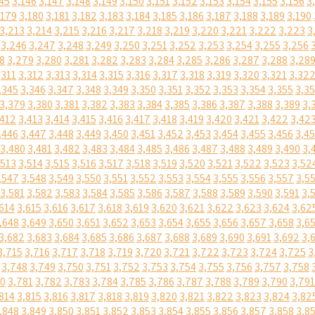
45
3,146
3,147
3,148
3,149
3,150
3,151
3,152
3,153
3,154
3,155
3,156
3
,179
3,180
3,181
3,182
3,183
3,184
3,185
3,186
3,187
3,188
3,189
3,190
3,213
3,214
3,215
3,216
3,217
3,218
3,219
3,220
3,221
3,222
3,223
3
3,246
3,247
3,248
3,249
3,250
3,251
3,252
3,253
3,254
3,255
3,256
8
3,279
3,280
3,281
3,282
3,283
3,284
3,285
3,286
3,287
3,288
3,28
,311
3,312
3,313
3,314
3,315
3,316
3,317
3,318
3,319
3,320
3,321
3,32
,345
3,346
3,347
3,348
3,349
3,350
3,351
3,352
3,353
3,354
3,355
3,3
3,379
3,380
3,381
3,382
3,383
3,384
3,385
3,386
3,387
3,388
3,389
3,
,412
3,413
3,414
3,415
3,416
3,417
3,418
3,419
3,420
3,421
3,422
3,42
,446
3,447
3,448
3,449
3,450
3,451
3,452
3,453
3,454
3,455
3,456
3,4
3,480
3,481
3,482
3,483
3,484
3,485
3,486
3,487
3,488
3,489
3,490
3,
,513
3,514
3,515
3,516
3,517
3,518
3,519
3,520
3,521
3,522
3,523
3,52
,547
3,548
3,549
3,550
3,551
3,552
3,553
3,554
3,555
3,556
3,557
3,5
3,581
3,582
3,583
3,584
3,585
3,586
3,587
3,588
3,589
3,590
3,591
3,
614
3,615
3,616
3,617
3,618
3,619
3,620
3,621
3,622
3,623
3,624
3,62
,648
3,649
3,650
3,651
3,652
3,653
3,654
3,655
3,656
3,657
3,658
3,6
3,682
3,683
3,684
3,685
3,686
3,687
3,688
3,689
3,690
3,691
3,692
3,
3,715
3,716
3,717
3,718
3,719
3,720
3,721
3,722
3,723
3,724
3,725
3
3,748
3,749
3,750
3,751
3,752
3,753
3,754
3,755
3,756
3,757
3,758
80
3,781
3,782
3,783
3,784
3,785
3,786
3,787
3,788
3,789
3,790
3,791
814
3,815
3,816
3,817
3,818
3,819
3,820
3,821
3,822
3,823
3,824
3,82
,848
3,849
3,850
3,851
3,852
3,853
3,854
3,855
3,856
3,857
3,858
3,8