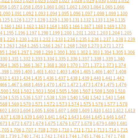
1,022
1,023
1,024
1,025
1,026
1,027
1,028
1,029
1,030
1,031
1,032
,056
1,057
1,058
1,059
1,060
1,061
1,062
1,063
1,064
1,065
1,066
1,090
1,091
1,092
1,093
1,094
1,095
1,096
1,097
1,098
1,099
1,100
1,125
1,126
1,127
1,128
1,129
1,130
1,131
1,132
1,133
1,134
1,135
1,160
1,161
1,162
1,163
1,164
1,165
1,166
1,167
1,168
1,169
1,170
94
1,195
1,196
1,197
1,198
1,199
1,200
1,201
1,202
1,203
1,204
1,205
28
1,229
1,230
1,231
1,232
1,233
1,234
1,235
1,236
1,237
1,238
1,239
62
1,263
1,264
1,265
1,266
1,267
1,268
1,269
1,270
1,271
1,272
295
1,296
1,297
1,298
1,299
1,300
1,301
1,302
1,303
1,304
1,305
1,306
,330
1,331
1,332
1,333
1,334
1,335
1,336
1,337
1,338
1,339
1,340
,364
1,365
1,366
1,367
1,368
1,369
1,370
1,371
1,372
1,373
1,374
1,398
1,399
1,400
1,401
1,402
1,403
1,404
1,405
1,406
1,407
1,408
,432
1,433
1,434
1,435
1,436
1,437
1,438
1,439
1,440
1,441
1,442
,466
1,467
1,468
1,469
1,470
1,471
1,472
1,473
1,474
1,475
1,476
,500
1,501
1,502
1,503
1,504
1,505
1,506
1,507
1,508
1,509
1,510
,534
1,535
1,536
1,537
1,538
1,539
1,540
1,541
1,542
1,543
1,544
,568
1,569
1,570
1,571
1,572
1,573
1,574
1,575
1,576
1,577
1,578
,602
1,603
1,604
1,605
1,606
1,607
1,608
1,609
1,610
1,611
1,612
1,613
,637
1,638
1,639
1,640
1,641
1,642
1,643
1,644
1,645
1,646
1,647
,671
1,672
1,673
1,674
1,675
1,676
1,677
1,678
1,679
1,680
1,681
1,705
1,706
1,707
1,708
1,709
1,710
1,711
1,712
1,713
1,714
1,715
738
1,739
1,740
1,741
1,742
1,743
1,744
1,745
1,746
1,747
1,748