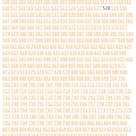
500
501
502
503
504
505
506
507
508
509
510
511
512
513
514
515
516
517
518
519
520
521
522
523
524
525
526
527
528
529
530
531
532
533
534
535
536
537
538
539
540
541
542
543
544
545
546
547
548
549
550
551
552
553
554
555
556
557
558
559
560
561
562
563
564
565
566
567
568
569
570
571
572
573
574
575
576
577
578
579
580
581
582
583
584
585
586
587
588
589
590
591
592
593
594
595
596
597
598
599
600
601
602
603
604
605
606
607
608
609
610
611
612
613
614
615
616
617
618
619
620
621
622
623
624
625
626
627
628
629
630
631
632
633
634
635
636
637
638
639
640
641
642
643
644
645
646
647
648
649
650
651
652
653
654
655
656
657
658
659
660
661
662
663
664
665
666
667
668
669
670
671
672
673
674
675
676
677
678
679
680
681
682
683
684
685
686
687
688
689
690
691
692
693
694
695
696
697
698
699
700
701
702
703
704
705
706
707
708
709
710
711
712
713
714
715
716
717
718
719
720
721
722
723
724
725
726
727
728
729
730
731
732
733
734
735
736
737
738
739
740
741
742
743
744
745
746
747
748
749
750
751
752
753
754
755
756
757
758
759
760
761
762
763
764
765
766
767
768
769
770
771
772
773
774
775
776
777
778
779
780
781
782
783
784
785
786
787
788
789
790
791
792
793
794
795
796
797
798
799
800
801
802
803
804
805
806
807
808
809
810
811
812
813
814
815
816
817
818
819
820
821
822
823
824
825
826
827
828
829
830
831
832
833
834
835
836
837