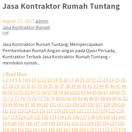
Jasa Kontraktor Rumah Tuntang
August 27, 2023
admin
Jasa Kontraktor Rumah
Off
Jasa Kontraktor Rumah Tuntang: Mempercayakan
Pembentukan Rumah Angan-angan pada Qyusi Persada,
Kontraktor Terbaik Jasa Kontraktor Rumah Tuntang –
membikin rumah...
+ Read More
1
2
3
4
5
6
7
8
9
10
11
12
13
14
15
16
17
18
19
20
21
22
23
24
25
26
27
28
29
30
31
32
33
34
35
36
37
38
39
40
41
42
43
44
45
46
47
48
49
50
51
52
53
54
55
56
57
58
59
60
61
62
63
64
65
66
67
68
69
70
71
72
73
74
75
76
77
78
79
80
81
82
83
84
85
86
87
88
89
90
91
92
93
94
95
96
97
98
99
100
101
102
103
104
105
106
107
108
109
110
111
112
113
114
115
116
117
118
119
120
121
122
123
124
125
126
127
128
129
130
131
132
133
134
135
136
137
138
139
140
141
142
143
144
145
146
147
148
149
150
151
152
153
154
155
156
157
158
159
160
161
162
163
164
165
166
167
168
169
170
171
172
173
174