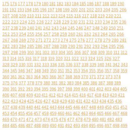
175
176
177
178
179
180
181
182
183
184
185
186
187
188
189
190
191
192
193
194
195
196
197
198
199
200
201
202
203
204
205
206
207
208
209
210
211
212
213
214
215
216
217
218
219
220
221
222
223
224
225
226
227
228
229
230
231
232
233
234
235
236
237
238
239
240
241
242
243
244
245
246
247
248
249
250
251
252
253
254
255
256
257
258
259
260
261
262
263
264
265
266
267
268
269
270
271
272
273
274
275
276
277
278
279
280
281
282
283
284
285
286
287
288
289
290
291
292
293
294
295
296
297
298
299
300
301
302
303
304
305
306
307
308
309
310
311
312
313
314
315
316
317
318
319
320
321
322
323
324
325
326
327
328
329
330
331
332
333
334
335
336
337
338
339
340
341
342
343
344
345
346
347
348
349
350
351
352
353
354
355
356
357
358
359
360
361
362
363
364
365
366
367
368
369
370
371
372
373
374
375
376
377
378
379
380
381
382
383
384
385
386
387
388
389
390
391
392
393
394
395
396
397
398
399
400
401
402
403
404
405
406
407
408
409
410
411
412
413
414
415
416
417
418
419
420
421
422
423
424
425
426
427
428
429
430
431
432
433
434
435
436
437
438
439
440
441
442
443
444
445
446
447
448
449
450
451
452
453
454
455
456
457
458
459
460
461
462
463
464
465
466
467
468
469
470
471
472
473
474
475
476
477
478
479
480
481
482
483
484
485
486
487
488
489
490
491
492
493
494
495
496
497
498
499