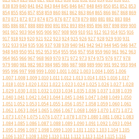
838
839
840
841
842
843
844
845
846
847
848
849
850
851
852
853
854
855
856
857
858
859
860
861
862
863
864
865
866
867
868
869
870
871
872
873
874
875
876
877
878
879
880
881
882
883
884
885
886
887
888
889
890
891
892
893
894
895
896
897
898
899
900
901
902
903
904
905
906
907
908
909
910
911
912
913
914
915
916
917
918
919
920
921
922
923
924
925
926
927
928
929
930
931
932
933
934
935
936
937
938
939
940
941
942
943
944
945
946
947
948
949
950
951
952
953
954
955
956
957
958
959
960
961
962
963
964
965
966
967
968
969
970
971
972
973
974
975
976
977
978
979
980
981
982
983
984
985
986
987
988
989
990
991
992
993
994
995
996
997
998
999
1,000
1,001
1,002
1,003
1,004
1,005
1,006
1,007
1,008
1,009
1,010
1,011
1,012
1,013
1,014
1,015
1,016
1,017
1,018
1,019
1,020
1,021
1,022
1,023
1,024
1,025
1,026
1,027
1,028
1,029
1,030
1,031
1,032
1,033
1,034
1,035
1,036
1,037
1,038
1,039
1,040
1,041
1,042
1,043
1,044
1,045
1,046
1,047
1,048
1,049
1,050
1,051
1,052
1,053
1,054
1,055
1,056
1,057
1,058
1,059
1,060
1,061
1,062
1,063
1,064
1,065
1,066
1,067
1,068
1,069
1,070
1,071
1,072
1,073
1,074
1,075
1,076
1,077
1,078
1,079
1,080
1,081
1,082
1,083
1,084
1,085
1,086
1,087
1,088
1,089
1,090
1,091
1,092
1,093
1,094
1,095
1,096
1,097
1,098
1,099
1,100
1,101
1,102
1,103
1,104
1,105
1,106
1,107
1,108
1,109
1,110
1,111
1,112
1,113
1,114
1,115
1,116