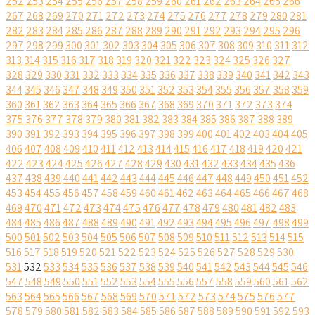
252
253
254
255
256
257
258
259
260
261
262
263
264
265
266
267
268
269
270
271
272
273
274
275
276
277
278
279
280
281
282
283
284
285
286
287
288
289
290
291
292
293
294
295
296
297
298
299
300
301
302
303
304
305
306
307
308
309
310
311
312
313
314
315
316
317
318
319
320
321
322
323
324
325
326
327
328
329
330
331
332
333
334
335
336
337
338
339
340
341
342
343
344
345
346
347
348
349
350
351
352
353
354
355
356
357
358
359
360
361
362
363
364
365
366
367
368
369
370
371
372
373
374
375
376
377
378
379
380
381
382
383
384
385
386
387
388
389
390
391
392
393
394
395
396
397
398
399
400
401
402
403
404
405
406
407
408
409
410
411
412
413
414
415
416
417
418
419
420
421
422
423
424
425
426
427
428
429
430
431
432
433
434
435
436
437
438
439
440
441
442
443
444
445
446
447
448
449
450
451
452
453
454
455
456
457
458
459
460
461
462
463
464
465
466
467
468
469
470
471
472
473
474
475
476
477
478
479
480
481
482
483
484
485
486
487
488
489
490
491
492
493
494
495
496
497
498
499
500
501
502
503
504
505
506
507
508
509
510
511
512
513
514
515
516
517
518
519
520
521
522
523
524
525
526
527
528
529
530
531
532
533
534
535
536
537
538
539
540
541
542
543
544
545
546
547
548
549
550
551
552
553
554
555
556
557
558
559
560
561
562
563
564
565
566
567
568
569
570
571
572
573
574
575
576
577
578
579
580
581
582
583
584
585
586
587
588
589
590
591
592
593