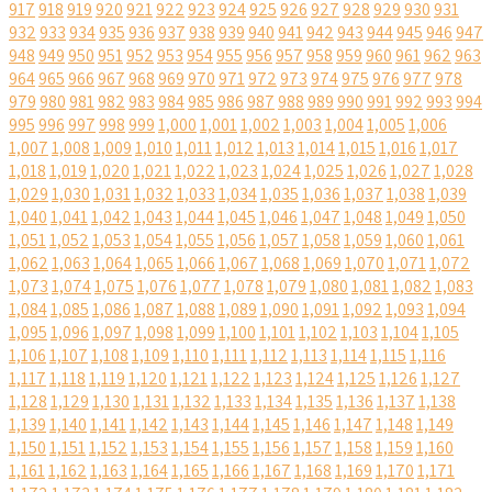
917
918
919
920
921
922
923
924
925
926
927
928
929
930
931
932
933
934
935
936
937
938
939
940
941
942
943
944
945
946
947
948
949
950
951
952
953
954
955
956
957
958
959
960
961
962
963
964
965
966
967
968
969
970
971
972
973
974
975
976
977
978
979
980
981
982
983
984
985
986
987
988
989
990
991
992
993
994
995
996
997
998
999
1,000
1,001
1,002
1,003
1,004
1,005
1,006
1,007
1,008
1,009
1,010
1,011
1,012
1,013
1,014
1,015
1,016
1,017
1,018
1,019
1,020
1,021
1,022
1,023
1,024
1,025
1,026
1,027
1,028
1,029
1,030
1,031
1,032
1,033
1,034
1,035
1,036
1,037
1,038
1,039
1,040
1,041
1,042
1,043
1,044
1,045
1,046
1,047
1,048
1,049
1,050
1,051
1,052
1,053
1,054
1,055
1,056
1,057
1,058
1,059
1,060
1,061
1,062
1,063
1,064
1,065
1,066
1,067
1,068
1,069
1,070
1,071
1,072
1,073
1,074
1,075
1,076
1,077
1,078
1,079
1,080
1,081
1,082
1,083
1,084
1,085
1,086
1,087
1,088
1,089
1,090
1,091
1,092
1,093
1,094
1,095
1,096
1,097
1,098
1,099
1,100
1,101
1,102
1,103
1,104
1,105
1,106
1,107
1,108
1,109
1,110
1,111
1,112
1,113
1,114
1,115
1,116
1,117
1,118
1,119
1,120
1,121
1,122
1,123
1,124
1,125
1,126
1,127
1,128
1,129
1,130
1,131
1,132
1,133
1,134
1,135
1,136
1,137
1,138
1,139
1,140
1,141
1,142
1,143
1,144
1,145
1,146
1,147
1,148
1,149
1,150
1,151
1,152
1,153
1,154
1,155
1,156
1,157
1,158
1,159
1,160
1,161
1,162
1,163
1,164
1,165
1,166
1,167
1,168
1,169
1,170
1,171