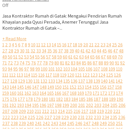
Off
Jasa Kontraktor Rumah di Gatak: Mengakui Pendirian Rumah
Khayalan pada Qyusi Persada, Anemer Terunggul Jasa
Kontraktor Rumah di Gatak –...
+ Read More
1
2
3
4
5
6
7
8
9
10
11
12
13
14
15
16
17
18
19
20
21
22
23
24
25
26
27
28
29
30
31
32
33
34
35
36
37
38
39
40
41
42
43
44
45
46
47
48
49
50
51
52
53
54
55
56
57
58
59
60
61
62
63
64
65
66
67
68
69
70
71
72
73
74
75
76
77
78
79
80
81
82
83
84
85
86
87
88
89
90
91
92
93
94
95
96
97
98
99
100
101
102
103
104
105
106
107
108
109
110
111
112
113
114
115
116
117
118
119
120
121
122
123
124
125
126
127
128
129
130
131
132
133
134
135
136
137
138
139
140
141
142
143
144
145
146
147
148
149
150
151
152
153
154
155
156
157
158
159
160
161
162
163
164
165
166
167
168
169
170
171
172
173
174
175
176
177
178
179
180
181
182
183
184
185
186
187
188
189
190
191
192
193
194
195
196
197
198
199
200
201
202
203
204
205
206
207
208
209
210
211
212
213
214
215
216
217
218
219
220
221
222
223
224
225
226
227
228
229
230
231
232
233
234
235
236
237
238
239
240
241
242
243
244
245
246
247
248
249
250
251