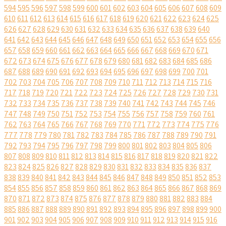
594
595
596
597
598
599
600
601
602
603
604
605
606
607
608
609
610
611
612
613
614
615
616
617
618
619
620
621
622
623
624
625
626
627
628
629
630
631
632
633
634
635
636
637
638
639
640
641
642
643
644
645
646
647
648
649
650
651
652
653
654
655
656
657
658
659
660
661
662
663
664
665
666
667
668
669
670
671
672
673
674
675
676
677
678
679
680
681
682
683
684
685
686
687
688
689
690
691
692
693
694
695
696
697
698
699
700
701
702
703
704
705
706
707
708
709
710
711
712
713
714
715
716
717
718
719
720
721
722
723
724
725
726
727
728
729
730
731
732
733
734
735
736
737
738
739
740
741
742
743
744
745
746
747
748
749
750
751
752
753
754
755
756
757
758
759
760
761
762
763
764
765
766
767
768
769
770
771
772
773
774
775
776
777
778
779
780
781
782
783
784
785
786
787
788
789
790
791
792
793
794
795
796
797
798
799
800
801
802
803
804
805
806
807
808
809
810
811
812
813
814
815
816
817
818
819
820
821
822
823
824
825
826
827
828
829
830
831
832
833
834
835
836
837
838
839
840
841
842
843
844
845
846
847
848
849
850
851
852
853
854
855
856
857
858
859
860
861
862
863
864
865
866
867
868
869
870
871
872
873
874
875
876
877
878
879
880
881
882
883
884
885
886
887
888
889
890
891
892
893
894
895
896
897
898
899
900
901
902
903
904
905
906
907
908
909
910
911
912
913
914
915
916