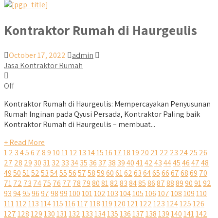
Kontraktor Rumah di Haurgeulis
October 17, 2022
admin
Jasa Kontraktor Rumah
Off
Kontraktor Rumah di Haurgeulis: Mempercayakan Penyusunan
Rumah Inginan pada Qyusi Persada, Kontraktor Paling baik
Kontraktor Rumah di Haurgeulis – membuat...
+ Read More
1
2
3
4
5
6
7
8
9
10
11
12
13
14
15
16
17
18
19
20
21
22
23
24
25
26
27
28
29
30
31
32
33
34
35
36
37
38
39
40
41
42
43
44
45
46
47
48
49
50
51
52
53
54
55
56
57
58
59
60
61
62
63
64
65
66
67
68
69
70
71
72
73
74
75
76
77
78
79
80
81
82
83
84
85
86
87
88
89
90
91
92
93
94
95
96
97
98
99
100
101
102
103
104
105
106
107
108
109
110
111
112
113
114
115
116
117
118
119
120
121
122
123
124
125
126
127
128
129
130
131
132
133
134
135
136
137
138
139
140
141
142