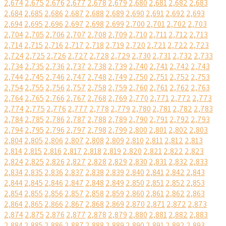
2,674
2,675
2,676
2,677
2,678
2,679
2,680
2,681
2,682
2,683
2,684
2,685
2,686
2,687
2,688
2,689
2,690
2,691
2,692
2,693
2,694
2,695
2,696
2,697
2,698
2,699
2,700
2,701
2,702
2,703
2,704
2,705
2,706
2,707
2,708
2,709
2,710
2,711
2,712
2,713
2,714
2,715
2,716
2,717
2,718
2,719
2,720
2,721
2,722
2,723
2,724
2,725
2,726
2,727
2,728
2,729
2,730
2,731
2,732
2,733
2,734
2,735
2,736
2,737
2,738
2,739
2,740
2,741
2,742
2,743
2,744
2,745
2,746
2,747
2,748
2,749
2,750
2,751
2,752
2,753
2,754
2,755
2,756
2,757
2,758
2,759
2,760
2,761
2,762
2,763
2,764
2,765
2,766
2,767
2,768
2,769
2,770
2,771
2,772
2,773
2,774
2,775
2,776
2,777
2,778
2,779
2,780
2,781
2,782
2,783
2,784
2,785
2,786
2,787
2,788
2,789
2,790
2,791
2,792
2,793
2,794
2,795
2,796
2,797
2,798
2,799
2,800
2,801
2,802
2,803
2,804
2,805
2,806
2,807
2,808
2,809
2,810
2,811
2,812
2,813
2,814
2,815
2,816
2,817
2,818
2,819
2,820
2,821
2,822
2,823
2,824
2,825
2,826
2,827
2,828
2,829
2,830
2,831
2,832
2,833
2,834
2,835
2,836
2,837
2,838
2,839
2,840
2,841
2,842
2,843
2,844
2,845
2,846
2,847
2,848
2,849
2,850
2,851
2,852
2,853
2,854
2,855
2,856
2,857
2,858
2,859
2,860
2,861
2,862
2,863
2,864
2,865
2,866
2,867
2,868
2,869
2,870
2,871
2,872
2,873
2,874
2,875
2,876
2,877
2,878
2,879
2,880
2,881
2,882
2,883
2,884
2,885
2,886
2,887
2,888
2,889
2,890
2,891
2,892
2,893