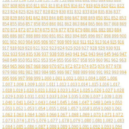
807
808
809
810
811
812
813
814
815
816
817
818
819
820
821
822
823
824
825
826
827
828
829
830
831
832
833
834
835
836
837
838
839
840
841
842
843
844
845
846
847
848
849
850
851
852
853
854
855
856
857
858
859
860
861
862
863
864
865
866
867
868
869
870
871
872
873
874
875
876
877
878
879
880
881
882
883
884
885
886
887
888
889
890
891
892
893
894
895
896
897
898
899
900
901
902
903
904
905
906
907
908
909
910
911
912
913
914
915
916
917
918
919
920
921
922
923
924
925
926
927
928
929
930
931
932
933
934
935
936
937
938
939
940
941
942
943
944
945
946
947
948
949
950
951
952
953
954
955
956
957
958
959
960
961
962
963
964
965
966
967
968
969
970
971
972
973
974
975
976
977
978
979
980
981
982
983
984
985
986
987
988
989
990
991
992
993
994
995
996
997
998
999
1,000
1,001
1,002
1,003
1,004
1,005
1,006
1,007
1,008
1,009
1,010
1,011
1,012
1,013
1,014
1,015
1,016
1,017
1,018
1,019
1,020
1,021
1,022
1,023
1,024
1,025
1,026
1,027
1,028
1,029
1,030
1,031
1,032
1,033
1,034
1,035
1,036
1,037
1,038
1,039
1,040
1,041
1,042
1,043
1,044
1,045
1,046
1,047
1,048
1,049
1,050
1,051
1,052
1,053
1,054
1,055
1,056
1,057
1,058
1,059
1,060
1,061
1,062
1,063
1,064
1,065
1,066
1,067
1,068
1,069
1,070
1,071
1,072
1,073
1,074
1,075
1,076
1,077
1,078
1,079
1,080
1,081
1,082
1,083
1,084
1,085
1,086
1,087
1,088
1,089
1,090
1,091
1,092
1,093
1,094