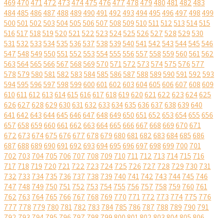
469
470
471
472
473
474
475
476
477
478
479
480
481
482
483
484
485
486
487
488
489
490
491
492
493
494
495
496
497
498
499
500
501
502
503
504
505
506
507
508
509
510
511
512
513
514
515
516
517
518
519
520
521
522
523
524
525
526
527
528
529
530
531
532
533
534
535
536
537
538
539
540
541
542
543
544
545
546
547
548
549
550
551
552
553
554
555
556
557
558
559
560
561
562
563
564
565
566
567
568
569
570
571
572
573
574
575
576
577
578
579
580
581
582
583
584
585
586
587
588
589
590
591
592
593
594
595
596
597
598
599
600
601
602
603
604
605
606
607
608
609
610
611
612
613
614
615
616
617
618
619
620
621
622
623
624
625
626
627
628
629
630
631
632
633
634
635
636
637
638
639
640
641
642
643
644
645
646
647
648
649
650
651
652
653
654
655
656
657
658
659
660
661
662
663
664
665
666
667
668
669
670
671
672
673
674
675
676
677
678
679
680
681
682
683
684
685
686
687
688
689
690
691
692
693
694
695
696
697
698
699
700
701
702
703
704
705
706
707
708
709
710
711
712
713
714
715
716
717
718
719
720
721
722
723
724
725
726
727
728
729
730
731
732
733
734
735
736
737
738
739
740
741
742
743
744
745
746
747
748
749
750
751
752
753
754
755
756
757
758
759
760
761
762
763
764
765
766
767
768
769
770
771
772
773
774
775
776
777
778
779
780
781
782
783
784
785
786
787
788
789
790
791
792
793
794
795
796
797
798
799
800
801
802
803
804
805
806