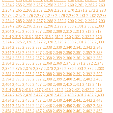
2,254
2,255
2,256
2,257
2,258
2,259
2,260
2,261
2,262
2,263
2,264
2,265
2,266
2,267
2,268
2,269
2,270
2,271
2,272
2,273
2,274
2,275
2,276
2,277
2,278
2,279
2,280
2,281
2,282
2,283
2,284
2,285
2,286
2,287
2,288
2,289
2,290
2,291
2,292
2,293
2,294
2,295
2,296
2,297
2,298
2,299
2,300
2,301
2,302
2,303
2,304
2,305
2,306
2,307
2,308
2,309
2,310
2,311
2,312
2,313
2,314
2,315
2,316
2,317
2,318
2,319
2,320
2,321
2,322
2,323
2,324
2,325
2,326
2,327
2,328
2,329
2,330
2,331
2,332
2,333
2,334
2,335
2,336
2,337
2,338
2,339
2,340
2,341
2,342
2,343
2,344
2,345
2,346
2,347
2,348
2,349
2,350
2,351
2,352
2,353
2,354
2,355
2,356
2,357
2,358
2,359
2,360
2,361
2,362
2,363
2,364
2,365
2,366
2,367
2,368
2,369
2,370
2,371
2,372
2,373
2,374
2,375
2,376
2,377
2,378
2,379
2,380
2,381
2,382
2,383
2,384
2,385
2,386
2,387
2,388
2,389
2,390
2,391
2,392
2,393
2,394
2,395
2,396
2,397
2,398
2,399
2,400
2,401
2,402
2,403
2,404
2,405
2,406
2,407
2,408
2,409
2,410
2,411
2,412
2,413
2,414
2,415
2,416
2,417
2,418
2,419
2,420
2,421
2,422
2,423
2,424
2,425
2,426
2,427
2,428
2,429
2,430
2,431
2,432
2,433
2,434
2,435
2,436
2,437
2,438
2,439
2,440
2,441
2,442
2,443
2,444
2,445
2,446
2,447
2,448
2,449
2,450
2,451
2,452
2,453
2,454
2,455
2,456
2,457
2,458
2,459
2,460
2,461
2,462
2,463