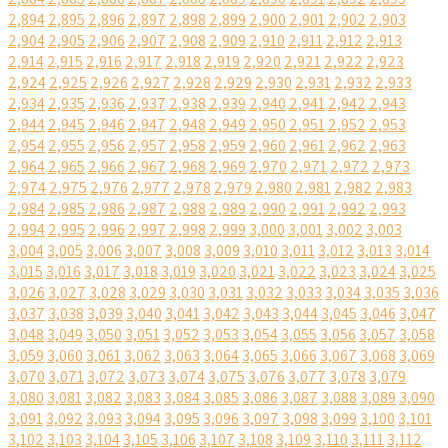
2,894
2,895
2,896
2,897
2,898
2,899
2,900
2,901
2,902
2,903
2,904
2,905
2,906
2,907
2,908
2,909
2,910
2,911
2,912
2,913
2,914
2,915
2,916
2,917
2,918
2,919
2,920
2,921
2,922
2,923
2,924
2,925
2,926
2,927
2,928
2,929
2,930
2,931
2,932
2,933
2,934
2,935
2,936
2,937
2,938
2,939
2,940
2,941
2,942
2,943
2,944
2,945
2,946
2,947
2,948
2,949
2,950
2,951
2,952
2,953
2,954
2,955
2,956
2,957
2,958
2,959
2,960
2,961
2,962
2,963
2,964
2,965
2,966
2,967
2,968
2,969
2,970
2,971
2,972
2,973
2,974
2,975
2,976
2,977
2,978
2,979
2,980
2,981
2,982
2,983
2,984
2,985
2,986
2,987
2,988
2,989
2,990
2,991
2,992
2,993
2,994
2,995
2,996
2,997
2,998
2,999
3,000
3,001
3,002
3,003
3,004
3,005
3,006
3,007
3,008
3,009
3,010
3,011
3,012
3,013
3,014
3,015
3,016
3,017
3,018
3,019
3,020
3,021
3,022
3,023
3,024
3,025
3,026
3,027
3,028
3,029
3,030
3,031
3,032
3,033
3,034
3,035
3,036
3,037
3,038
3,039
3,040
3,041
3,042
3,043
3,044
3,045
3,046
3,047
3,048
3,049
3,050
3,051
3,052
3,053
3,054
3,055
3,056
3,057
3,058
3,059
3,060
3,061
3,062
3,063
3,064
3,065
3,066
3,067
3,068
3,069
3,070
3,071
3,072
3,073
3,074
3,075
3,076
3,077
3,078
3,079
3,080
3,081
3,082
3,083
3,084
3,085
3,086
3,087
3,088
3,089
3,090
3,091
3,092
3,093
3,094
3,095
3,096
3,097
3,098
3,099
3,100
3,101
3,102
3,103
3,104
3,105
3,106
3,107
3,108
3,109
3,110
3,111
3,112