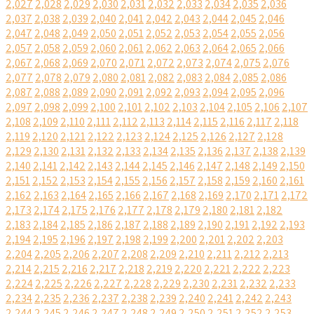
2,027
2,028
2,029
2,030
2,031
2,032
2,033
2,034
2,035
2,036
2,037
2,038
2,039
2,040
2,041
2,042
2,043
2,044
2,045
2,046
2,047
2,048
2,049
2,050
2,051
2,052
2,053
2,054
2,055
2,056
2,057
2,058
2,059
2,060
2,061
2,062
2,063
2,064
2,065
2,066
2,067
2,068
2,069
2,070
2,071
2,072
2,073
2,074
2,075
2,076
2,077
2,078
2,079
2,080
2,081
2,082
2,083
2,084
2,085
2,086
2,087
2,088
2,089
2,090
2,091
2,092
2,093
2,094
2,095
2,096
2,097
2,098
2,099
2,100
2,101
2,102
2,103
2,104
2,105
2,106
2,107
2,108
2,109
2,110
2,111
2,112
2,113
2,114
2,115
2,116
2,117
2,118
2,119
2,120
2,121
2,122
2,123
2,124
2,125
2,126
2,127
2,128
2,129
2,130
2,131
2,132
2,133
2,134
2,135
2,136
2,137
2,138
2,139
2,140
2,141
2,142
2,143
2,144
2,145
2,146
2,147
2,148
2,149
2,150
2,151
2,152
2,153
2,154
2,155
2,156
2,157
2,158
2,159
2,160
2,161
2,162
2,163
2,164
2,165
2,166
2,167
2,168
2,169
2,170
2,171
2,172
2,173
2,174
2,175
2,176
2,177
2,178
2,179
2,180
2,181
2,182
2,183
2,184
2,185
2,186
2,187
2,188
2,189
2,190
2,191
2,192
2,193
2,194
2,195
2,196
2,197
2,198
2,199
2,200
2,201
2,202
2,203
2,204
2,205
2,206
2,207
2,208
2,209
2,210
2,211
2,212
2,213
2,214
2,215
2,216
2,217
2,218
2,219
2,220
2,221
2,222
2,223
2,224
2,225
2,226
2,227
2,228
2,229
2,230
2,231
2,232
2,233
2,234
2,235
2,236
2,237
2,238
2,239
2,240
2,241
2,242
2,243
2,244
2,245
2,246
2,247
2,248
2,249
2,250
2,251
2,252
2,253