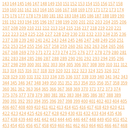
143
144
145
146
147
148
149
150
151
152
153
154
155
156
157
158
159
160
161
162
163
164
165
166
167
168
169
170
171
172
173
174
175
176
177
178
179
180
181
182
183
184
185
186
187
188
189
190
191
192
193
194
195
196
197
198
199
200
201
202
203
204
205
206
207
208
209
210
211
212
213
214
215
216
217
218
219
220
221
222
223
224
225
226
227
228
229
230
231
232
233
234
235
236
237
238
239
240
241
242
243
244
245
246
247
248
249
250
251
252
253
254
255
256
257
258
259
260
261
262
263
264
265
266
267
268
269
270
271
272
273
274
275
276
277
278
279
280
281
282
283
284
285
286
287
288
289
290
291
292
293
294
295
296
297
298
299
300
301
302
303
304
305
306
307
308
309
310
311
312
313
314
315
316
317
318
319
320
321
322
323
324
325
326
327
328
329
330
331
332
333
334
335
336
337
338
339
340
341
342
343
344
345
346
347
348
349
350
351
352
353
354
355
356
357
358
359
360
361
362
363
364
365
366
367
368
369
370
371
372
373
374
375
376
377
378
379
380
381
382
383
384
385
386
387
388
389
390
391
392
393
394
395
396
397
398
399
400
401
402
403
404
405
406
407
408
409
410
411
412
413
414
415
416
417
418
419
420
421
422
423
424
425
426
427
428
429
430
431
432
433
434
435
436
437
438
439
440
441
442
443
444
445
446
447
448
449
450
451
452
453
454
455
456
457
458
459
460
461
462
463
464
465
466
467
468