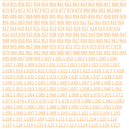
854
855
856
857
858
859
860
861
862
863
864
865
866
867
868
869
870
871
872
873
874
875
876
877
878
879
880
881
882
883
884
885
886
887
888
889
890
891
892
893
894
895
896
897
898
899
900
901
902
903
904
905
906
907
908
909
910
911
912
913
914
915
916
917
918
919
920
921
922
923
924
925
926
927
928
929
930
931
932
933
934
935
936
937
938
939
940
941
942
943
944
945
946
947
948
949
950
951
952
953
954
955
956
957
958
959
960
961
962
963
964
965
966
967
968
969
970
971
972
973
974
975
976
977
978
979
980
981
982
983
984
985
986
987
988
989
990
991
992
993
994
995
996
997
998
999
1,000
1,001
1,002
1,003
1,004
1,005
1,006
1,007
1,008
1,009
1,010
1,011
1,012
1,013
1,014
1,015
1,016
1,017
1,018
1,019
1,020
1,021
1,022
1,023
1,024
1,025
1,026
1,027
1,028
1,029
1,030
1,031
1,032
1,033
1,034
1,035
1,036
1,037
1,038
1,039
1,040
1,041
1,042
1,043
1,044
1,045
1,046
1,047
1,048
1,049
1,050
1,051
1,052
1,053
1,054
1,055
1,056
1,057
1,058
1,059
1,060
1,061
1,062
1,063
1,064
1,065
1,066
1,067
1,068
1,069
1,070
1,071
1,072
1,073
1,074
1,075
1,076
1,077
1,078
1,079
1,080
1,081
1,082
1,083
1,084
1,085
1,086
1,087
1,088
1,089
1,090
1,091
1,092
1,093
1,094
1,095
1,096
1,097
1,098
1,099
1,100
1,101
1,102
1,103
1,104
1,105
1,106
1,107
1,108
1,109
1,110
1,111
1,112
1,113
1,114
1,115
1,116
1,117
1,118
1,119
1,120
1,121
1,122
1,123
1,124
1,125
1,126
1,127