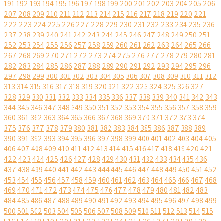
191
192
193
194
195
196
197
198
199
200
201
202
203
204
205
206
207
208
209
210
211
212
213
214
215
216
217
218
219
220
221
222
223
224
225
226
227
228
229
230
231
232
233
234
235
236
237
238
239
240
241
242
243
244
245
246
247
248
249
250
251
252
253
254
255
256
257
258
259
260
261
262
263
264
265
266
267
268
269
270
271
272
273
274
275
276
277
278
279
280
281
282
283
284
285
286
287
288
289
290
291
292
293
294
295
296
297
298
299
300
301
302
303
304
305
306
307
308
309
310
311
312
313
314
315
316
317
318
319
320
321
322
323
324
325
326
327
328
329
330
331
332
333
334
335
336
337
338
339
340
341
342
343
344
345
346
347
348
349
350
351
352
353
354
355
356
357
358
359
360
361
362
363
364
365
366
367
368
369
370
371
372
373
374
375
376
377
378
379
380
381
382
383
384
385
386
387
388
389
390
391
392
393
394
395
396
397
398
399
400
401
402
403
404
405
406
407
408
409
410
411
412
413
414
415
416
417
418
419
420
421
422
423
424
425
426
427
428
429
430
431
432
433
434
435
436
437
438
439
440
441
442
443
444
445
446
447
448
449
450
451
452
453
454
455
456
457
458
459
460
461
462
463
464
465
466
467
468
469
470
471
472
473
474
475
476
477
478
479
480
481
482
483
484
485
486
487
488
489
490
491
492
493
494
495
496
497
498
499
500
501
502
503
504
505
506
507
508
509
510
511
512
513
514
515