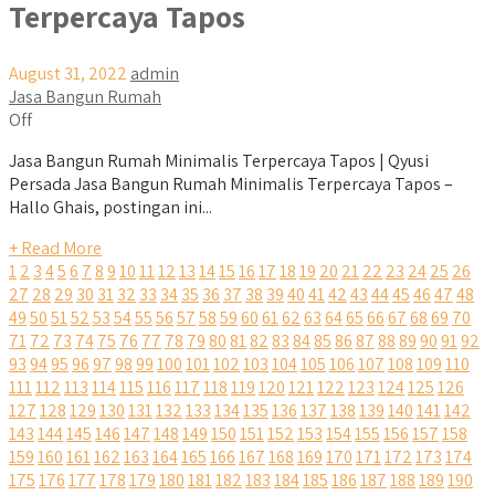
Terpercaya Tapos
August 31, 2022
admin
Jasa Bangun Rumah
Off
Jasa Bangun Rumah Minimalis Terpercaya Tapos | Qyusi
Persada Jasa Bangun Rumah Minimalis Terpercaya Tapos –
Hallo Ghais, postingan ini...
+ Read More
1
2
3
4
5
6
7
8
9
10
11
12
13
14
15
16
17
18
19
20
21
22
23
24
25
26
27
28
29
30
31
32
33
34
35
36
37
38
39
40
41
42
43
44
45
46
47
48
49
50
51
52
53
54
55
56
57
58
59
60
61
62
63
64
65
66
67
68
69
70
71
72
73
74
75
76
77
78
79
80
81
82
83
84
85
86
87
88
89
90
91
92
93
94
95
96
97
98
99
100
101
102
103
104
105
106
107
108
109
110
111
112
113
114
115
116
117
118
119
120
121
122
123
124
125
126
127
128
129
130
131
132
133
134
135
136
137
138
139
140
141
142
143
144
145
146
147
148
149
150
151
152
153
154
155
156
157
158
159
160
161
162
163
164
165
166
167
168
169
170
171
172
173
174
175
176
177
178
179
180
181
182
183
184
185
186
187
188
189
190