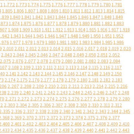
71
1,772
1,773
1,774
1,775
1,776
1,777
1,778
1,779
1,780
1,781
4
1,805
1,806
1,807
1,808
1,809
1,810
1,811
1,812
1,813
1,814
1,815
1,839
1,840
1,841
1,842
1,843
1,844
1,845
1,846
1,847
1,848
1,849
,873
1,874
1,875
1,876
1,877
1,878
1,879
1,880
1,881
1,882
1,883
,907
1,908
1,909
1,910
1,911
1,912
1,913
1,914
1,915
1,916
1,917
1,918
1,942
1,943
1,944
1,945
1,946
1,947
1,948
1,949
1,950
1,951
1,952
1,976
1,977
1,978
1,979
1,980
1,981
1,982
1,983
1,984
1,985
1,986
9
2,010
2,011
2,012
2,013
2,014
2,015
2,016
2,017
2,018
2,019
2,020
2,043
2,044
2,045
2,046
2,047
2,048
2,049
2,050
2,051
2,052
2,075
2,076
2,077
2,078
2,079
2,080
2,081
2,082
2,083
2,084
,107
2,108
2,109
2,110
2,111
2,112
2,113
2,114
2,115
2,116
2,117
140
2,141
2,142
2,143
2,144
2,145
2,146
2,147
2,148
2,149
2,150
73
2,174
2,175
2,176
2,177
2,178
2,179
2,180
2,181
2,182
2,183
206
2,207
2,208
2,209
2,210
2,211
2,212
2,213
2,214
2,215
2,216
238
2,239
2,240
2,241
2,242
2,243
2,244
2,245
2,246
2,247
2,248
70
2,271
2,272
2,273
2,274
2,275
2,276
2,277
2,278
2,279
2,280
02
2,303
2,304
2,305
2,306
2,307
2,308
2,309
2,310
2,311
2,312
2,335
2,336
2,337
2,338
2,339
2,340
2,341
2,342
2,343
2,344
2,345
2,368
2,369
2,370
2,371
2,372
2,373
2,374
2,375
2,376
2,377
2,400
2,401
2,402
2,403
2,404
2,405
2,406
2,407
2,408
2,409
2,410
2,433
2,434
2,435
2,436
2,437
2,438
2,439
2,440
2,441
2,442
2,443