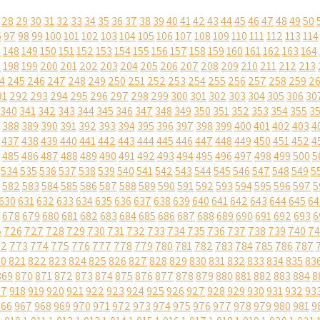
28
29
30
31
32
33
34
35
36
37
38
39
40
41
42
43
44
45
46
47
48
49
50
6
97
98
99
100
101
102
103
104
105
106
107
108
109
110
111
112
113
114
7
148
149
150
151
152
153
154
155
156
157
158
159
160
161
162
163
164
7
198
199
200
201
202
203
204
205
206
207
208
209
210
211
212
213
4
245
246
247
248
249
250
251
252
253
254
255
256
257
258
259
2
91
292
293
294
295
296
297
298
299
300
301
302
303
304
305
306
30
340
341
342
343
344
345
346
347
348
349
350
351
352
353
354
355
3
388
389
390
391
392
393
394
395
396
397
398
399
400
401
402
403
4
437
438
439
440
441
442
443
444
445
446
447
448
449
450
451
452
4
485
486
487
488
489
490
491
492
493
494
495
496
497
498
499
500
5
534
535
536
537
538
539
540
541
542
543
544
545
546
547
548
549
5
582
583
584
585
586
587
588
589
590
591
592
593
594
595
596
597
5
630
631
632
633
634
635
636
637
638
639
640
641
642
643
644
645
64
678
679
680
681
682
683
684
685
686
687
688
689
690
691
692
693
6
5
726
727
728
729
730
731
732
733
734
735
736
737
738
739
740
74
72
773
774
775
776
777
778
779
780
781
782
783
784
785
786
787
20
821
822
823
824
825
826
827
828
829
830
831
832
833
834
835
83
869
870
871
872
873
874
875
876
877
878
879
880
881
882
883
884
8
17
918
919
920
921
922
923
924
925
926
927
928
929
930
931
932
93
966
967
968
969
970
971
972
973
974
975
976
977
978
979
980
981
9