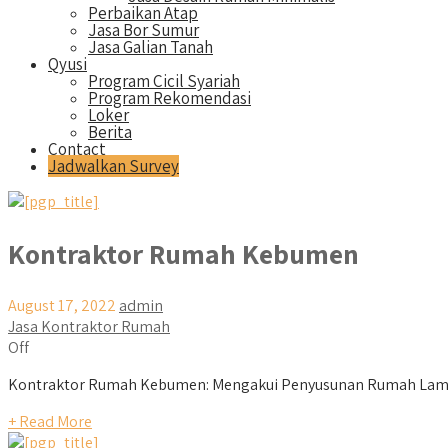
Perbaikan Atap
Jasa Bor Sumur
Jasa Galian Tanah
Qyusi
Program Cicil Syariah
Program Rekomendasi
Loker
Berita
Contact
Jadwalkan Survey
Kontraktor Rumah Kebumen
August 17, 2022
admin
Jasa Kontraktor Rumah
Off
Kontraktor Rumah Kebumen: Mengakui Penyusunan Rumah Lamu
+ Read More