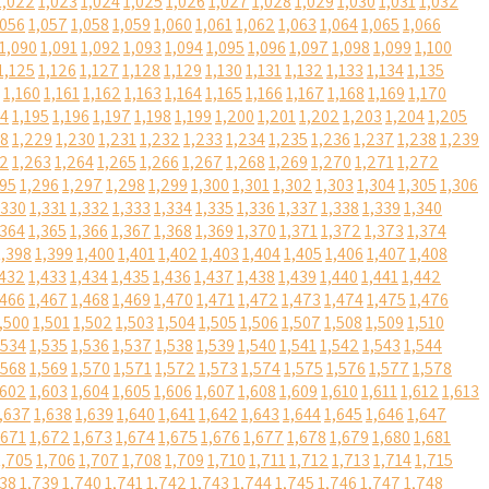
1,022
1,023
1,024
1,025
1,026
1,027
1,028
1,029
1,030
1,031
1,032
,056
1,057
1,058
1,059
1,060
1,061
1,062
1,063
1,064
1,065
1,066
1,090
1,091
1,092
1,093
1,094
1,095
1,096
1,097
1,098
1,099
1,100
1,125
1,126
1,127
1,128
1,129
1,130
1,131
1,132
1,133
1,134
1,135
1,160
1,161
1,162
1,163
1,164
1,165
1,166
1,167
1,168
1,169
1,170
94
1,195
1,196
1,197
1,198
1,199
1,200
1,201
1,202
1,203
1,204
1,205
28
1,229
1,230
1,231
1,232
1,233
1,234
1,235
1,236
1,237
1,238
1,239
62
1,263
1,264
1,265
1,266
1,267
1,268
1,269
1,270
1,271
1,272
295
1,296
1,297
1,298
1,299
1,300
1,301
1,302
1,303
1,304
1,305
1,306
,330
1,331
1,332
1,333
1,334
1,335
1,336
1,337
1,338
1,339
1,340
,364
1,365
1,366
1,367
1,368
1,369
1,370
1,371
1,372
1,373
1,374
1,398
1,399
1,400
1,401
1,402
1,403
1,404
1,405
1,406
1,407
1,408
,432
1,433
1,434
1,435
1,436
1,437
1,438
1,439
1,440
1,441
1,442
,466
1,467
1,468
1,469
1,470
1,471
1,472
1,473
1,474
1,475
1,476
,500
1,501
1,502
1,503
1,504
1,505
1,506
1,507
1,508
1,509
1,510
,534
1,535
1,536
1,537
1,538
1,539
1,540
1,541
1,542
1,543
1,544
,568
1,569
1,570
1,571
1,572
1,573
1,574
1,575
1,576
1,577
1,578
,602
1,603
1,604
1,605
1,606
1,607
1,608
1,609
1,610
1,611
1,612
1,613
,637
1,638
1,639
1,640
1,641
1,642
1,643
1,644
1,645
1,646
1,647
,671
1,672
1,673
1,674
1,675
1,676
1,677
1,678
1,679
1,680
1,681
1,705
1,706
1,707
1,708
1,709
1,710
1,711
1,712
1,713
1,714
1,715
738
1,739
1,740
1,741
1,742
1,743
1,744
1,745
1,746
1,747
1,748