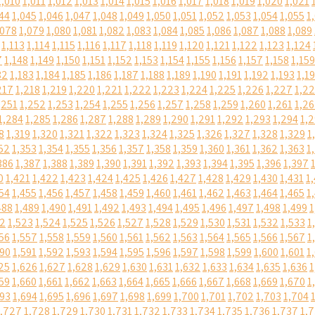
1,010
1,011
1,012
1,013
1,014
1,015
1,016
1,017
1,018
1,019
1,020
1,021
44
1,045
1,046
1,047
1,048
1,049
1,050
1,051
1,052
1,053
1,054
1,055
1
,078
1,079
1,080
1,081
1,082
1,083
1,084
1,085
1,086
1,087
1,088
1,089
1,113
1,114
1,115
1,116
1,117
1,118
1,119
1,120
1,121
1,122
1,123
1,124
7
1,148
1,149
1,150
1,151
1,152
1,153
1,154
1,155
1,156
1,157
1,158
1,159
82
1,183
1,184
1,185
1,186
1,187
1,188
1,189
1,190
1,191
1,192
1,193
1,1
217
1,218
1,219
1,220
1,221
1,222
1,223
1,224
1,225
1,226
1,227
1,2
,251
1,252
1,253
1,254
1,255
1,256
1,257
1,258
1,259
1,260
1,261
1,2
1,284
1,285
1,286
1,287
1,288
1,289
1,290
1,291
1,292
1,293
1,294
1,
8
1,319
1,320
1,321
1,322
1,323
1,324
1,325
1,326
1,327
1,328
1,329
1
52
1,353
1,354
1,355
1,356
1,357
1,358
1,359
1,360
1,361
1,362
1,363
1
386
1,387
1,388
1,389
1,390
1,391
1,392
1,393
1,394
1,395
1,396
1,397
0
1,421
1,422
1,423
1,424
1,425
1,426
1,427
1,428
1,429
1,430
1,431
1
54
1,455
1,456
1,457
1,458
1,459
1,460
1,461
1,462
1,463
1,464
1,465
1
488
1,489
1,490
1,491
1,492
1,493
1,494
1,495
1,496
1,497
1,498
1,499
1
22
1,523
1,524
1,525
1,526
1,527
1,528
1,529
1,530
1,531
1,532
1,533
1
56
1,557
1,558
1,559
1,560
1,561
1,562
1,563
1,564
1,565
1,566
1,567
1
590
1,591
1,592
1,593
1,594
1,595
1,596
1,597
1,598
1,599
1,600
1,601
1
25
1,626
1,627
1,628
1,629
1,630
1,631
1,632
1,633
1,634
1,635
1,636
1
59
1,660
1,661
1,662
1,663
1,664
1,665
1,666
1,667
1,668
1,669
1,670
1
693
1,694
1,695
1,696
1,697
1,698
1,699
1,700
1,701
1,702
1,703
1,704
1,727
1,728
1,729
1,730
1,731
1,732
1,733
1,734
1,735
1,736
1,737
1,