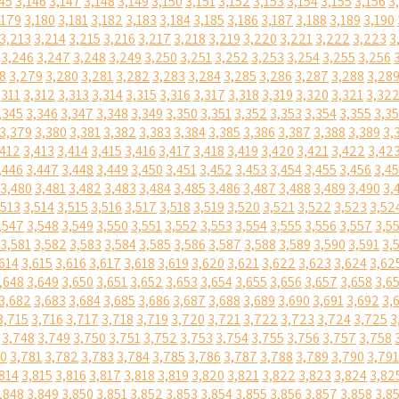
45
3,146
3,147
3,148
3,149
3,150
3,151
3,152
3,153
3,154
3,155
3,156
3
,179
3,180
3,181
3,182
3,183
3,184
3,185
3,186
3,187
3,188
3,189
3,190
3,213
3,214
3,215
3,216
3,217
3,218
3,219
3,220
3,221
3,222
3,223
3
3,246
3,247
3,248
3,249
3,250
3,251
3,252
3,253
3,254
3,255
3,256
8
3,279
3,280
3,281
3,282
3,283
3,284
3,285
3,286
3,287
3,288
3,28
,311
3,312
3,313
3,314
3,315
3,316
3,317
3,318
3,319
3,320
3,321
3,32
,345
3,346
3,347
3,348
3,349
3,350
3,351
3,352
3,353
3,354
3,355
3,3
3,379
3,380
3,381
3,382
3,383
3,384
3,385
3,386
3,387
3,388
3,389
3,
,412
3,413
3,414
3,415
3,416
3,417
3,418
3,419
3,420
3,421
3,422
3,42
,446
3,447
3,448
3,449
3,450
3,451
3,452
3,453
3,454
3,455
3,456
3,4
3,480
3,481
3,482
3,483
3,484
3,485
3,486
3,487
3,488
3,489
3,490
3,
,513
3,514
3,515
3,516
3,517
3,518
3,519
3,520
3,521
3,522
3,523
3,52
,547
3,548
3,549
3,550
3,551
3,552
3,553
3,554
3,555
3,556
3,557
3,5
3,581
3,582
3,583
3,584
3,585
3,586
3,587
3,588
3,589
3,590
3,591
3,
614
3,615
3,616
3,617
3,618
3,619
3,620
3,621
3,622
3,623
3,624
3,62
,648
3,649
3,650
3,651
3,652
3,653
3,654
3,655
3,656
3,657
3,658
3,6
3,682
3,683
3,684
3,685
3,686
3,687
3,688
3,689
3,690
3,691
3,692
3,
3,715
3,716
3,717
3,718
3,719
3,720
3,721
3,722
3,723
3,724
3,725
3
3,748
3,749
3,750
3,751
3,752
3,753
3,754
3,755
3,756
3,757
3,758
80
3,781
3,782
3,783
3,784
3,785
3,786
3,787
3,788
3,789
3,790
3,791
814
3,815
3,816
3,817
3,818
3,819
3,820
3,821
3,822
3,823
3,824
3,82
,848
3,849
3,850
3,851
3,852
3,853
3,854
3,855
3,856
3,857
3,858
3,8