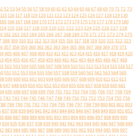
51
52
53
54
55
56
57
58
59
60
61
62
63
64
65
66
67
68
69
70
71
72
73
115
116
117
118
119
120
121
122
123
124
125
126
127
128
129
130
165
166
167
168
169
170
171
172
173
174
175
176
177
178
179
180
214
215
216
217
218
219
220
221
222
223
224
225
226
227
228
60
261
262
263
264
265
266
267
268
269
270
271
272
273
274
275
7
308
309
310
311
312
313
314
315
316
317
318
319
320
321
322
323
56
357
358
359
360
361
362
363
364
365
366
367
368
369
370
371
04
405
406
407
408
409
410
411
412
413
414
415
416
417
418
419
420
53
454
455
456
457
458
459
460
461
462
463
464
465
466
467
468
01
502
503
504
505
506
507
508
509
510
511
512
513
514
515
516
517
50
551
552
553
554
555
556
557
558
559
560
561
562
563
564
565
98
599
600
601
602
603
604
605
606
607
608
609
610
611
612
613
6
647
648
649
650
651
652
653
654
655
656
657
658
659
660
661
94
695
696
697
698
699
700
701
702
703
704
705
706
707
708
709
1
742
743
744
745
746
747
748
749
750
751
752
753
754
755
756
788
789
790
791
792
793
794
795
796
797
798
799
800
801
802
803
6
837
838
839
840
841
842
843
844
845
846
847
848
849
850
851
852
85
886
887
888
889
890
891
892
893
894
895
896
897
898
899
900
3
934
935
936
937
938
939
940
941
942
943
944
945
946
947
948
949
82
983
984
985
986
987
988
989
990
991
992
993
994
995
996
997