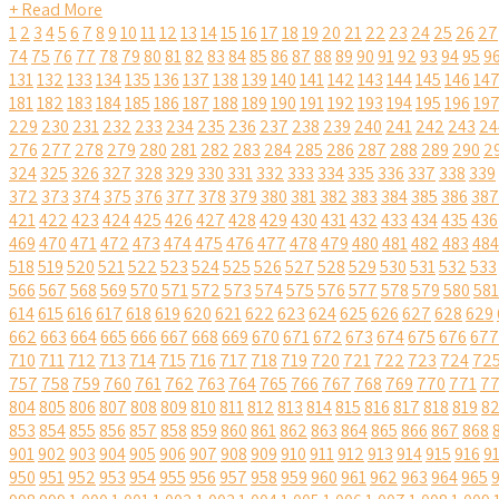
+ Read More
1
2
3
4
5
6
7
8
9
10
11
12
13
14
15
16
17
18
19
20
21
22
23
24
25
26
27
74
75
76
77
78
79
80
81
82
83
84
85
86
87
88
89
90
91
92
93
94
95
9
131
132
133
134
135
136
137
138
139
140
141
142
143
144
145
146
14
181
182
183
184
185
186
187
188
189
190
191
192
193
194
195
196
19
229
230
231
232
233
234
235
236
237
238
239
240
241
242
243
24
276
277
278
279
280
281
282
283
284
285
286
287
288
289
290
2
324
325
326
327
328
329
330
331
332
333
334
335
336
337
338
339
372
373
374
375
376
377
378
379
380
381
382
383
384
385
386
387
421
422
423
424
425
426
427
428
429
430
431
432
433
434
435
436
469
470
471
472
473
474
475
476
477
478
479
480
481
482
483
484
518
519
520
521
522
523
524
525
526
527
528
529
530
531
532
533
566
567
568
569
570
571
572
573
574
575
576
577
578
579
580
581
614
615
616
617
618
619
620
621
622
623
624
625
626
627
628
629
662
663
664
665
666
667
668
669
670
671
672
673
674
675
676
677
710
711
712
713
714
715
716
717
718
719
720
721
722
723
724
72
757
758
759
760
761
762
763
764
765
766
767
768
769
770
771
7
804
805
806
807
808
809
810
811
812
813
814
815
816
817
818
819
8
853
854
855
856
857
858
859
860
861
862
863
864
865
866
867
868
901
902
903
904
905
906
907
908
909
910
911
912
913
914
915
916
9
950
951
952
953
954
955
956
957
958
959
960
961
962
963
964
965