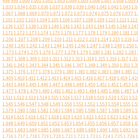
998
999
1,000
1,001
1,002
1,003
1,004
1,005
1,006
1,007
1,008
1,009
1,033
1,034
1,035
1,036
1,037
1,038
1,039
1,040
1,041
1,042
1,043
1,0
1,067
1,068
1,069
1,070
1,071
1,072
1,073
1,074
1,075
1,076
1,077
1
1,101
1,102
1,103
1,104
1,105
1,106
1,107
1,108
1,109
1,110
1,111
1,112
1,136
1,137
1,138
1,139
1,140
1,141
1,142
1,143
1,144
1,145
1,146
1,14
1,171
1,172
1,173
1,174
1,175
1,176
1,177
1,178
1,179
1,180
1,181
1,1
1,206
1,207
1,208
1,209
1,210
1,211
1,212
1,213
1,214
1,215
1,216
1,
1,240
1,241
1,242
1,243
1,244
1,245
1,246
1,247
1,248
1,249
1,250
1
1,273
1,274
1,275
1,276
1,277
1,278
1,279
1,280
1,281
1,282
1,283
1,307
1,308
1,309
1,310
1,311
1,312
1,313
1,314
1,315
1,316
1,317
1,31
1,341
1,342
1,343
1,344
1,345
1,346
1,347
1,348
1,349
1,350
1,351
1,3
1,375
1,376
1,377
1,378
1,379
1,380
1,381
1,382
1,383
1,384
1,385
1,
1,409
1,410
1,411
1,412
1,413
1,414
1,415
1,416
1,417
1,418
1,419
1,42
1,443
1,444
1,445
1,446
1,447
1,448
1,449
1,450
1,451
1,452
1,453
1,4
1,477
1,478
1,479
1,480
1,481
1,482
1,483
1,484
1,485
1,486
1,487
1,
1,511
1,512
1,513
1,514
1,515
1,516
1,517
1,518
1,519
1,520
1,521
1,5
1,545
1,546
1,547
1,548
1,549
1,550
1,551
1,552
1,553
1,554
1,555
1,5
1,579
1,580
1,581
1,582
1,583
1,584
1,585
1,586
1,587
1,588
1,589
1,
1,614
1,615
1,616
1,617
1,618
1,619
1,620
1,621
1,622
1,623
1,624
1,6
1,648
1,649
1,650
1,651
1,652
1,653
1,654
1,655
1,656
1,657
1,658
1,6
1,682
1,683
1,684
1,685
1,686
1,687
1,688
1,689
1,690
1,691
1,692
1,
1,716
1,717
1,718
1,719
1,720
1,721
1,722
1,723
1,724
1,725
1,726