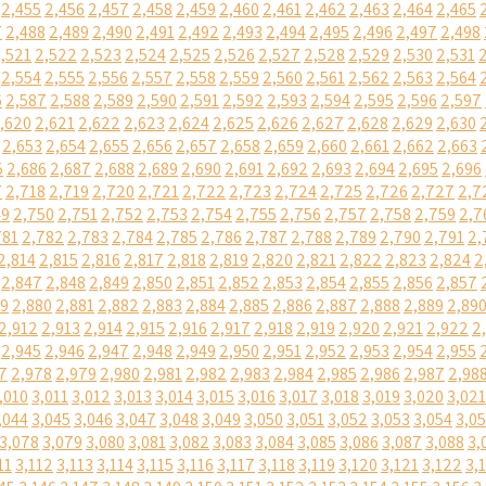
2,455
2,456
2,457
2,458
2,459
2,460
2,461
2,462
2,463
2,464
2,465
7
2,488
2,489
2,490
2,491
2,492
2,493
2,494
2,495
2,496
2,497
2,498
,521
2,522
2,523
2,524
2,525
2,526
2,527
2,528
2,529
2,530
2,531
2,554
2,555
2,556
2,557
2,558
2,559
2,560
2,561
2,562
2,563
2,564
6
2,587
2,588
2,589
2,590
2,591
2,592
2,593
2,594
2,595
2,596
2,597
,620
2,621
2,622
2,623
2,624
2,625
2,626
2,627
2,628
2,629
2,630
2,653
2,654
2,655
2,656
2,657
2,658
2,659
2,660
2,661
2,662
2,663
5
2,686
2,687
2,688
2,689
2,690
2,691
2,692
2,693
2,694
2,695
2,696
7
2,718
2,719
2,720
2,721
2,722
2,723
2,724
2,725
2,726
2,727
2,7
49
2,750
2,751
2,752
2,753
2,754
2,755
2,756
2,757
2,758
2,759
2,7
781
2,782
2,783
2,784
2,785
2,786
2,787
2,788
2,789
2,790
2,791
2,
2,814
2,815
2,816
2,817
2,818
2,819
2,820
2,821
2,822
2,823
2,824
2
2,847
2,848
2,849
2,850
2,851
2,852
2,853
2,854
2,855
2,856
2,857
79
2,880
2,881
2,882
2,883
2,884
2,885
2,886
2,887
2,888
2,889
2,89
2,912
2,913
2,914
2,915
2,916
2,917
2,918
2,919
2,920
2,921
2,922
2
2,945
2,946
2,947
2,948
2,949
2,950
2,951
2,952
2,953
2,954
2,955
7
2,978
2,979
2,980
2,981
2,982
2,983
2,984
2,985
2,986
2,987
2,98
,010
3,011
3,012
3,013
3,014
3,015
3,016
3,017
3,018
3,019
3,020
3,021
,044
3,045
3,046
3,047
3,048
3,049
3,050
3,051
3,052
3,053
3,054
3,0
3,078
3,079
3,080
3,081
3,082
3,083
3,084
3,085
3,086
3,087
3,088
3,
11
3,112
3,113
3,114
3,115
3,116
3,117
3,118
3,119
3,120
3,121
3,122
3,