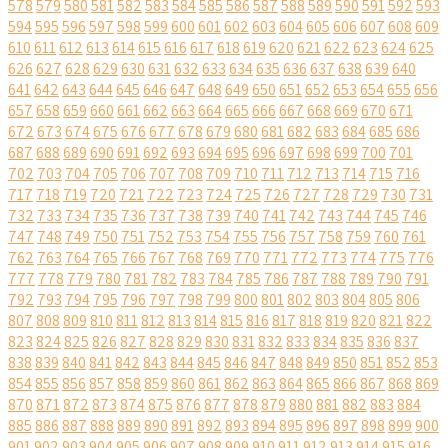
578
579
580
581
582
583
584
585
586
587
588
589
590
591
592
593
594
595
596
597
598
599
600
601
602
603
604
605
606
607
608
609
610
611
612
613
614
615
616
617
618
619
620
621
622
623
624
625
626
627
628
629
630
631
632
633
634
635
636
637
638
639
640
641
642
643
644
645
646
647
648
649
650
651
652
653
654
655
656
657
658
659
660
661
662
663
664
665
666
667
668
669
670
671
672
673
674
675
676
677
678
679
680
681
682
683
684
685
686
687
688
689
690
691
692
693
694
695
696
697
698
699
700
701
702
703
704
705
706
707
708
709
710
711
712
713
714
715
716
717
718
719
720
721
722
723
724
725
726
727
728
729
730
731
732
733
734
735
736
737
738
739
740
741
742
743
744
745
746
747
748
749
750
751
752
753
754
755
756
757
758
759
760
761
762
763
764
765
766
767
768
769
770
771
772
773
774
775
776
777
778
779
780
781
782
783
784
785
786
787
788
789
790
791
792
793
794
795
796
797
798
799
800
801
802
803
804
805
806
807
808
809
810
811
812
813
814
815
816
817
818
819
820
821
822
823
824
825
826
827
828
829
830
831
832
833
834
835
836
837
838
839
840
841
842
843
844
845
846
847
848
849
850
851
852
853
854
855
856
857
858
859
860
861
862
863
864
865
866
867
868
869
870
871
872
873
874
875
876
877
878
879
880
881
882
883
884
885
886
887
888
889
890
891
892
893
894
895
896
897
898
899
900
901
902
903
904
905
906
907
908
909
910
911
912
913
914
915
916