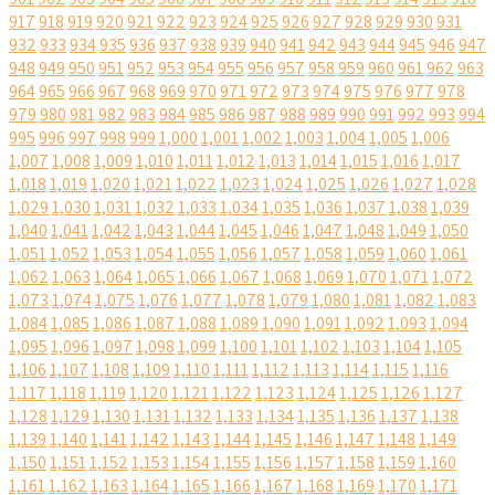
917
918
919
920
921
922
923
924
925
926
927
928
929
930
931
932
933
934
935
936
937
938
939
940
941
942
943
944
945
946
947
948
949
950
951
952
953
954
955
956
957
958
959
960
961
962
963
964
965
966
967
968
969
970
971
972
973
974
975
976
977
978
979
980
981
982
983
984
985
986
987
988
989
990
991
992
993
994
995
996
997
998
999
1,000
1,001
1,002
1,003
1,004
1,005
1,006
1,007
1,008
1,009
1,010
1,011
1,012
1,013
1,014
1,015
1,016
1,017
1,018
1,019
1,020
1,021
1,022
1,023
1,024
1,025
1,026
1,027
1,028
1,029
1,030
1,031
1,032
1,033
1,034
1,035
1,036
1,037
1,038
1,039
1,040
1,041
1,042
1,043
1,044
1,045
1,046
1,047
1,048
1,049
1,050
1,051
1,052
1,053
1,054
1,055
1,056
1,057
1,058
1,059
1,060
1,061
1,062
1,063
1,064
1,065
1,066
1,067
1,068
1,069
1,070
1,071
1,072
1,073
1,074
1,075
1,076
1,077
1,078
1,079
1,080
1,081
1,082
1,083
1,084
1,085
1,086
1,087
1,088
1,089
1,090
1,091
1,092
1,093
1,094
1,095
1,096
1,097
1,098
1,099
1,100
1,101
1,102
1,103
1,104
1,105
1,106
1,107
1,108
1,109
1,110
1,111
1,112
1,113
1,114
1,115
1,116
1,117
1,118
1,119
1,120
1,121
1,122
1,123
1,124
1,125
1,126
1,127
1,128
1,129
1,130
1,131
1,132
1,133
1,134
1,135
1,136
1,137
1,138
1,139
1,140
1,141
1,142
1,143
1,144
1,145
1,146
1,147
1,148
1,149
1,150
1,151
1,152
1,153
1,154
1,155
1,156
1,157
1,158
1,159
1,160
1,161
1,162
1,163
1,164
1,165
1,166
1,167
1,168
1,169
1,170
1,171