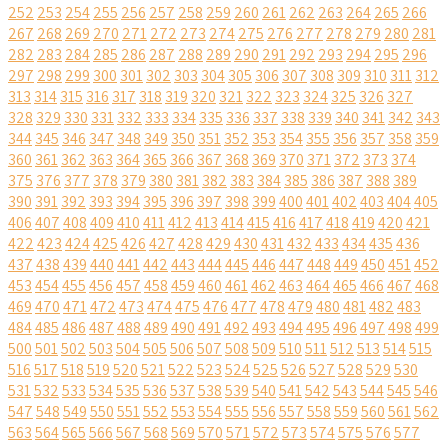
252
253
254
255
256
257
258
259
260
261
262
263
264
265
266
267
268
269
270
271
272
273
274
275
276
277
278
279
280
281
282
283
284
285
286
287
288
289
290
291
292
293
294
295
296
297
298
299
300
301
302
303
304
305
306
307
308
309
310
311
312
313
314
315
316
317
318
319
320
321
322
323
324
325
326
327
328
329
330
331
332
333
334
335
336
337
338
339
340
341
342
343
344
345
346
347
348
349
350
351
352
353
354
355
356
357
358
359
360
361
362
363
364
365
366
367
368
369
370
371
372
373
374
375
376
377
378
379
380
381
382
383
384
385
386
387
388
389
390
391
392
393
394
395
396
397
398
399
400
401
402
403
404
405
406
407
408
409
410
411
412
413
414
415
416
417
418
419
420
421
422
423
424
425
426
427
428
429
430
431
432
433
434
435
436
437
438
439
440
441
442
443
444
445
446
447
448
449
450
451
452
453
454
455
456
457
458
459
460
461
462
463
464
465
466
467
468
469
470
471
472
473
474
475
476
477
478
479
480
481
482
483
484
485
486
487
488
489
490
491
492
493
494
495
496
497
498
499
500
501
502
503
504
505
506
507
508
509
510
511
512
513
514
515
516
517
518
519
520
521
522
523
524
525
526
527
528
529
530
531
532
533
534
535
536
537
538
539
540
541
542
543
544
545
546
547
548
549
550
551
552
553
554
555
556
557
558
559
560
561
562
563
564
565
566
567
568
569
570
571
572
573
574
575
576
577