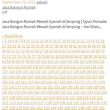
September 20, 2022
admin
Jasa Bangun Rumah
Off
Jasa Bangun Rumah Mewah Syariah di Serpong | Qyusi Persada
Jasa Bangun Rumah Mewah Syariah di Serpong – Hai Ghais,...
+ Read More
1
2
3
4
5
6
7
8
9
10
11
12
13
14
15
16
17
18
19
20
21
22
23
24
25
26
27
28
29
30
31
32
33
34
35
36
37
38
39
40
41
42
43
44
45
46
47
48
49
50
51
52
53
54
55
56
57
58
59
60
61
62
63
64
65
66
67
68
69
70
71
72
73
74
75
76
77
78
79
80
81
82
83
84
85
86
87
88
89
90
91
92
93
94
95
96
97
98
99
100
101
102
103
104
105
106
107
108
109
110
111
112
113
114
115
116
117
118
119
120
121
122
123
124
125
126
127
128
129
130
131
132
133
134
135
136
137
138
139
140
141
142
143
144
145
146
147
148
149
150
151
152
153
154
155
156
157
158
159
160
161
162
163
164
165
166
167
168
169
170
171
172
173
174
175
176
177
178
179
180
181
182
183
184
185
186
187
188
189
190
191
192
193
194
195
196
197
198
199
200
201
202
203
204
205
206
207
208
209
210
211
212
213
214
215
216
217
218
219
220
221
222
223
224
225
226
227
228
229
230
231
232
233
234
235
236
237
238
239
240
241
242
243
244
245
246
247
248
249
250
251