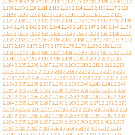
2,097
2,098
2,099
2,100
2,101
2,102
2,103
2,104
2,105
2,106
2,107
2,108
2,109
2,110
2,111
2,112
2,113
2,114
2,115
2,116
2,117
2,118
2,119
2,120
2,121
2,122
2,123
2,124
2,125
2,126
2,127
2,128
2,129
2,130
2,131
2,132
2,133
2,134
2,135
2,136
2,137
2,138
2,139
2,140
2,141
2,142
2,143
2,144
2,145
2,146
2,147
2,148
2,149
2,150
2,151
2,152
2,153
2,154
2,155
2,156
2,157
2,158
2,159
2,160
2,161
2,162
2,163
2,164
2,165
2,166
2,167
2,168
2,169
2,170
2,171
2,172
2,173
2,174
2,175
2,176
2,177
2,178
2,179
2,180
2,181
2,182
2,183
2,184
2,185
2,186
2,187
2,188
2,189
2,190
2,191
2,192
2,193
2,194
2,195
2,196
2,197
2,198
2,199
2,200
2,201
2,202
2,203
2,204
2,205
2,206
2,207
2,208
2,209
2,210
2,211
2,212
2,213
2,214
2,215
2,216
2,217
2,218
2,219
2,220
2,221
2,222
2,223
2,224
2,225
2,226
2,227
2,228
2,229
2,230
2,231
2,232
2,233
2,234
2,235
2,236
2,237
2,238
2,239
2,240
2,241
2,242
2,243
2,244
2,245
2,246
2,247
2,248
2,249
2,250
2,251
2,252
2,253
2,254
2,255
2,256
2,257
2,258
2,259
2,260
2,261
2,262
2,263
2,264
2,265
2,266
2,267
2,268
2,269
2,270
2,271
2,272
2,273
2,274
2,275
2,276
2,277
2,278
2,279
2,280
2,281
2,282
2,283
2,284
2,285
2,286
2,287
2,288
2,289
2,290
2,291
2,292
2,293
2,294
2,295
2,296
2,297
2,298
2,299
2,300
2,301
2,302
2,303
2,304
2,305
2,306
2,307
2,308
2,309
2,310
2,311
2,312
2,313
2,314
2,315
2,316
2,317
2,318
2,319
2,320
2,321
2,322
2,323