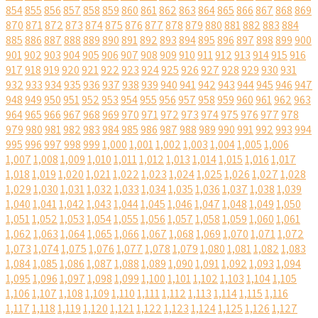
854
855
856
857
858
859
860
861
862
863
864
865
866
867
868
869
870
871
872
873
874
875
876
877
878
879
880
881
882
883
884
885
886
887
888
889
890
891
892
893
894
895
896
897
898
899
900
901
902
903
904
905
906
907
908
909
910
911
912
913
914
915
916
917
918
919
920
921
922
923
924
925
926
927
928
929
930
931
932
933
934
935
936
937
938
939
940
941
942
943
944
945
946
947
948
949
950
951
952
953
954
955
956
957
958
959
960
961
962
963
964
965
966
967
968
969
970
971
972
973
974
975
976
977
978
979
980
981
982
983
984
985
986
987
988
989
990
991
992
993
994
995
996
997
998
999
1,000
1,001
1,002
1,003
1,004
1,005
1,006
1,007
1,008
1,009
1,010
1,011
1,012
1,013
1,014
1,015
1,016
1,017
1,018
1,019
1,020
1,021
1,022
1,023
1,024
1,025
1,026
1,027
1,028
1,029
1,030
1,031
1,032
1,033
1,034
1,035
1,036
1,037
1,038
1,039
1,040
1,041
1,042
1,043
1,044
1,045
1,046
1,047
1,048
1,049
1,050
1,051
1,052
1,053
1,054
1,055
1,056
1,057
1,058
1,059
1,060
1,061
1,062
1,063
1,064
1,065
1,066
1,067
1,068
1,069
1,070
1,071
1,072
1,073
1,074
1,075
1,076
1,077
1,078
1,079
1,080
1,081
1,082
1,083
1,084
1,085
1,086
1,087
1,088
1,089
1,090
1,091
1,092
1,093
1,094
1,095
1,096
1,097
1,098
1,099
1,100
1,101
1,102
1,103
1,104
1,105
1,106
1,107
1,108
1,109
1,110
1,111
1,112
1,113
1,114
1,115
1,116
1,117
1,118
1,119
1,120
1,121
1,122
1,123
1,124
1,125
1,126
1,127