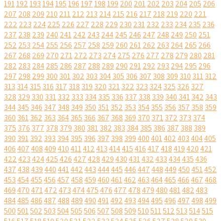
191
192
193
194
195
196
197
198
199
200
201
202
203
204
205
206
207
208
209
210
211
212
213
214
215
216
217
218
219
220
221
222
223
224
225
226
227
228
229
230
231
232
233
234
235
236
237
238
239
240
241
242
243
244
245
246
247
248
249
250
251
252
253
254
255
256
257
258
259
260
261
262
263
264
265
266
267
268
269
270
271
272
273
274
275
276
277
278
279
280
281
282
283
284
285
286
287
288
289
290
291
292
293
294
295
296
297
298
299
300
301
302
303
304
305
306
307
308
309
310
311
312
313
314
315
316
317
318
319
320
321
322
323
324
325
326
327
328
329
330
331
332
333
334
335
336
337
338
339
340
341
342
343
344
345
346
347
348
349
350
351
352
353
354
355
356
357
358
359
360
361
362
363
364
365
366
367
368
369
370
371
372
373
374
375
376
377
378
379
380
381
382
383
384
385
386
387
388
389
390
391
392
393
394
395
396
397
398
399
400
401
402
403
404
405
406
407
408
409
410
411
412
413
414
415
416
417
418
419
420
421
422
423
424
425
426
427
428
429
430
431
432
433
434
435
436
437
438
439
440
441
442
443
444
445
446
447
448
449
450
451
452
453
454
455
456
457
458
459
460
461
462
463
464
465
466
467
468
469
470
471
472
473
474
475
476
477
478
479
480
481
482
483
484
485
486
487
488
489
490
491
492
493
494
495
496
497
498
499
500
501
502
503
504
505
506
507
508
509
510
511
512
513
514
515