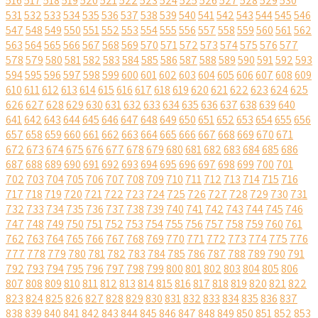
516
517
518
519
520
521
522
523
524
525
526
527
528
529
530
531
532
533
534
535
536
537
538
539
540
541
542
543
544
545
546
547
548
549
550
551
552
553
554
555
556
557
558
559
560
561
562
563
564
565
566
567
568
569
570
571
572
573
574
575
576
577
578
579
580
581
582
583
584
585
586
587
588
589
590
591
592
593
594
595
596
597
598
599
600
601
602
603
604
605
606
607
608
609
610
611
612
613
614
615
616
617
618
619
620
621
622
623
624
625
626
627
628
629
630
631
632
633
634
635
636
637
638
639
640
641
642
643
644
645
646
647
648
649
650
651
652
653
654
655
656
657
658
659
660
661
662
663
664
665
666
667
668
669
670
671
672
673
674
675
676
677
678
679
680
681
682
683
684
685
686
687
688
689
690
691
692
693
694
695
696
697
698
699
700
701
702
703
704
705
706
707
708
709
710
711
712
713
714
715
716
717
718
719
720
721
722
723
724
725
726
727
728
729
730
731
732
733
734
735
736
737
738
739
740
741
742
743
744
745
746
747
748
749
750
751
752
753
754
755
756
757
758
759
760
761
762
763
764
765
766
767
768
769
770
771
772
773
774
775
776
777
778
779
780
781
782
783
784
785
786
787
788
789
790
791
792
793
794
795
796
797
798
799
800
801
802
803
804
805
806
807
808
809
810
811
812
813
814
815
816
817
818
819
820
821
822
823
824
825
826
827
828
829
830
831
832
833
834
835
836
837
838
839
840
841
842
843
844
845
846
847
848
849
850
851
852
853