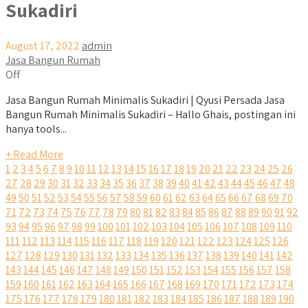
Sukadiri
August 17, 2022
admin
Jasa Bangun Rumah
Off
Jasa Bangun Rumah Minimalis Sukadiri | Qyusi Persada Jasa
Bangun Rumah Minimalis Sukadiri – Hallo Ghais, postingan ini
hanya tools...
+ Read More
1
2
3
4
5
6
7
8
9
10
11
12
13
14
15
16
17
18
19
20
21
22
23
24
25
26
27
28
29
30
31
32
33
34
35
36
37
38
39
40
41
42
43
44
45
46
47
48
49
50
51
52
53
54
55
56
57
58
59
60
61
62
63
64
65
66
67
68
69
70
71
72
73
74
75
76
77
78
79
80
81
82
83
84
85
86
87
88
89
90
91
92
93
94
95
96
97
98
99
100
101
102
103
104
105
106
107
108
109
110
111
112
113
114
115
116
117
118
119
120
121
122
123
124
125
126
127
128
129
130
131
132
133
134
135
136
137
138
139
140
141
142
143
144
145
146
147
148
149
150
151
152
153
154
155
156
157
158
159
160
161
162
163
164
165
166
167
168
169
170
171
172
173
174
175
176
177
178
179
180
181
182
183
184
185
186
187
188
189
190