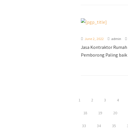
June 2, 2022
admin
Jasa Kontraktor Rumah
Pemborong Paling baik 
1
2
3
4
18
19
20
33
34
35