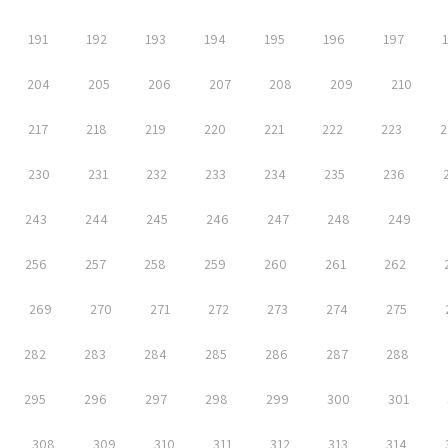
191
192
193
194
195
196
197
204
205
206
207
208
209
210
217
218
219
220
221
222
223
2
230
231
232
233
234
235
236
243
244
245
246
247
248
249
256
257
258
259
260
261
262
269
270
271
272
273
274
275
282
283
284
285
286
287
288
295
296
297
298
299
300
301
308
309
310
311
312
313
314