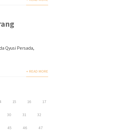
rang
a Qyusi Persada,
+ READ MORE
4
15
16
17
30
31
32
45
46
47