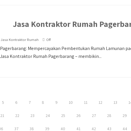
Jasa Kontraktor Rumah Pagerba
Jasa Kontraktor Rumah
Off
 Pagerbarang: Mempercayakan Pembentukan Rumah Lamunan pad
Jasa Kontraktor Rumah Pagerbarang – membikin...
5
6
7
8
9
10
11
12
13
1
21
22
23
24
25
26
27
28
29
36
37
38
39
40
41
42
43
44