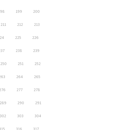
198
199
200
211
212
213
24
225
226
237
238
239
250
251
252
263
264
265
276
277
278
289
290
291
302
303
304
315
316
317