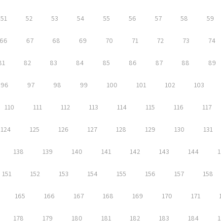
51
52
53
54
55
56
57
58
59
66
67
68
69
70
71
72
73
74
81
82
83
84
85
86
87
88
89
96
97
98
99
100
101
102
103
110
111
112
113
114
115
116
117
124
125
126
127
128
129
130
131
138
139
140
141
142
143
144
1
151
152
153
154
155
156
157
158
165
166
167
168
169
170
171
178
179
180
181
182
183
184
1