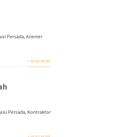
si Persada, Anemer
+ READ MORE
ah
si Persada, Kontraktor
+ READ MORE