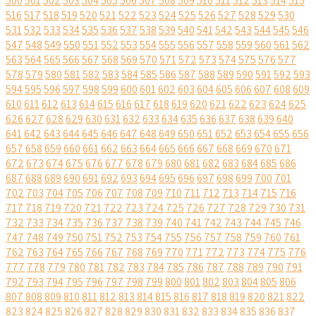
500
501
502
503
504
505
506
507
508
509
510
511
512
513
514
515
516
517
518
519
520
521
522
523
524
525
526
527
528
529
530
531
532
533
534
535
536
537
538
539
540
541
542
543
544
545
546
547
548
549
550
551
552
553
554
555
556
557
558
559
560
561
562
563
564
565
566
567
568
569
570
571
572
573
574
575
576
577
578
579
580
581
582
583
584
585
586
587
588
589
590
591
592
593
594
595
596
597
598
599
600
601
602
603
604
605
606
607
608
609
610
611
612
613
614
615
616
617
618
619
620
621
622
623
624
625
626
627
628
629
630
631
632
633
634
635
636
637
638
639
640
641
642
643
644
645
646
647
648
649
650
651
652
653
654
655
656
657
658
659
660
661
662
663
664
665
666
667
668
669
670
671
672
673
674
675
676
677
678
679
680
681
682
683
684
685
686
687
688
689
690
691
692
693
694
695
696
697
698
699
700
701
702
703
704
705
706
707
708
709
710
711
712
713
714
715
716
717
718
719
720
721
722
723
724
725
726
727
728
729
730
731
732
733
734
735
736
737
738
739
740
741
742
743
744
745
746
747
748
749
750
751
752
753
754
755
756
757
758
759
760
761
762
763
764
765
766
767
768
769
770
771
772
773
774
775
776
777
778
779
780
781
782
783
784
785
786
787
788
789
790
791
792
793
794
795
796
797
798
799
800
801
802
803
804
805
806
807
808
809
810
811
812
813
814
815
816
817
818
819
820
821
822
823
824
825
826
827
828
829
830
831
832
833
834
835
836
837