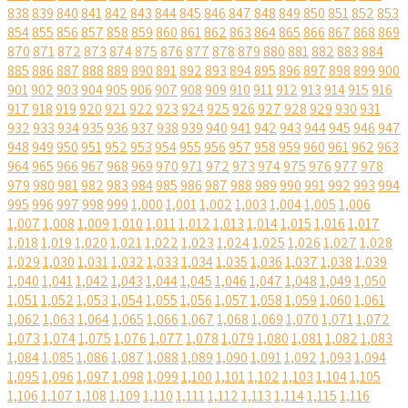
838
839
840
841
842
843
844
845
846
847
848
849
850
851
852
853
854
855
856
857
858
859
860
861
862
863
864
865
866
867
868
869
870
871
872
873
874
875
876
877
878
879
880
881
882
883
884
885
886
887
888
889
890
891
892
893
894
895
896
897
898
899
900
901
902
903
904
905
906
907
908
909
910
911
912
913
914
915
916
917
918
919
920
921
922
923
924
925
926
927
928
929
930
931
932
933
934
935
936
937
938
939
940
941
942
943
944
945
946
947
948
949
950
951
952
953
954
955
956
957
958
959
960
961
962
963
964
965
966
967
968
969
970
971
972
973
974
975
976
977
978
979
980
981
982
983
984
985
986
987
988
989
990
991
992
993
994
995
996
997
998
999
1,000
1,001
1,002
1,003
1,004
1,005
1,006
1,007
1,008
1,009
1,010
1,011
1,012
1,013
1,014
1,015
1,016
1,017
1,018
1,019
1,020
1,021
1,022
1,023
1,024
1,025
1,026
1,027
1,028
1,029
1,030
1,031
1,032
1,033
1,034
1,035
1,036
1,037
1,038
1,039
1,040
1,041
1,042
1,043
1,044
1,045
1,046
1,047
1,048
1,049
1,050
1,051
1,052
1,053
1,054
1,055
1,056
1,057
1,058
1,059
1,060
1,061
1,062
1,063
1,064
1,065
1,066
1,067
1,068
1,069
1,070
1,071
1,072
1,073
1,074
1,075
1,076
1,077
1,078
1,079
1,080
1,081
1,082
1,083
1,084
1,085
1,086
1,087
1,088
1,089
1,090
1,091
1,092
1,093
1,094
1,095
1,096
1,097
1,098
1,099
1,100
1,101
1,102
1,103
1,104
1,105
1,106
1,107
1,108
1,109
1,110
1,111
1,112
1,113
1,114
1,115
1,116