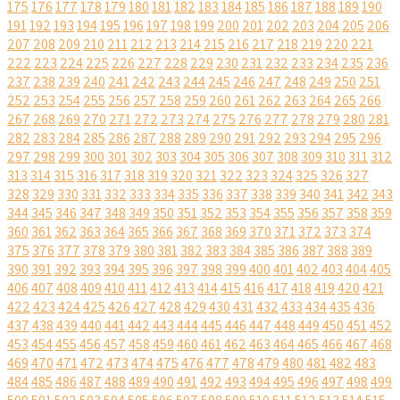
175
176
177
178
179
180
181
182
183
184
185
186
187
188
189
190
191
192
193
194
195
196
197
198
199
200
201
202
203
204
205
206
207
208
209
210
211
212
213
214
215
216
217
218
219
220
221
222
223
224
225
226
227
228
229
230
231
232
233
234
235
236
237
238
239
240
241
242
243
244
245
246
247
248
249
250
251
252
253
254
255
256
257
258
259
260
261
262
263
264
265
266
267
268
269
270
271
272
273
274
275
276
277
278
279
280
281
282
283
284
285
286
287
288
289
290
291
292
293
294
295
296
297
298
299
300
301
302
303
304
305
306
307
308
309
310
311
312
313
314
315
316
317
318
319
320
321
322
323
324
325
326
327
328
329
330
331
332
333
334
335
336
337
338
339
340
341
342
343
344
345
346
347
348
349
350
351
352
353
354
355
356
357
358
359
360
361
362
363
364
365
366
367
368
369
370
371
372
373
374
375
376
377
378
379
380
381
382
383
384
385
386
387
388
389
390
391
392
393
394
395
396
397
398
399
400
401
402
403
404
405
406
407
408
409
410
411
412
413
414
415
416
417
418
419
420
421
422
423
424
425
426
427
428
429
430
431
432
433
434
435
436
437
438
439
440
441
442
443
444
445
446
447
448
449
450
451
452
453
454
455
456
457
458
459
460
461
462
463
464
465
466
467
468
469
470
471
472
473
474
475
476
477
478
479
480
481
482
483
484
485
486
487
488
489
490
491
492
493
494
495
496
497
498
499