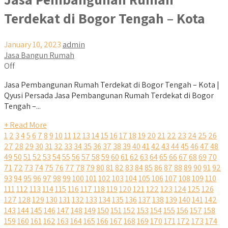
Terdekat di Bogor Tengah – Kota
January 10, 2023
admin
Jasa Bangun Rumah
Off
Jasa Pembangunan Rumah Terdekat di Bogor Tengah – Kota |
Qyusi Persada Jasa Pembangunan Rumah Terdekat di Bogor
Tengah –...
+ Read More
1
2
3
4
5
6
7
8
9
10
11
12
13
14
15
16
17
18
19
20
21
22
23
24
25
26
27
28
29
30
31
32
33
34
35
36
37
38
39
40
41
42
43
44
45
46
47
48
49
50
51
52
53
54
55
56
57
58
59
60
61
62
63
64
65
66
67
68
69
70
71
72
73
74
75
76
77
78
79
80
81
82
83
84
85
86
87
88
89
90
91
92
93
94
95
96
97
98
99
100
101
102
103
104
105
106
107
108
109
110
111
112
113
114
115
116
117
118
119
120
121
122
123
124
125
126
127
128
129
130
131
132
133
134
135
136
137
138
139
140
141
142
143
144
145
146
147
148
149
150
151
152
153
154
155
156
157
158
159
160
161
162
163
164
165
166
167
168
169
170
171
172
173
174