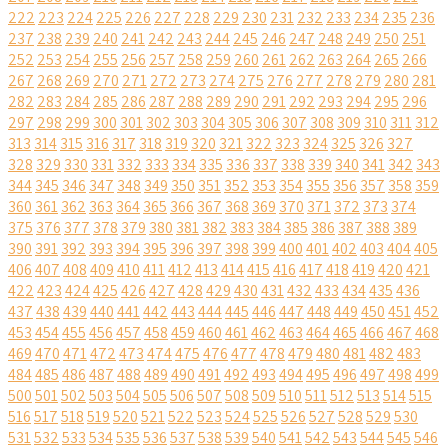
222
223
224
225
226
227
228
229
230
231
232
233
234
235
236
237
238
239
240
241
242
243
244
245
246
247
248
249
250
251
252
253
254
255
256
257
258
259
260
261
262
263
264
265
266
267
268
269
270
271
272
273
274
275
276
277
278
279
280
281
282
283
284
285
286
287
288
289
290
291
292
293
294
295
296
297
298
299
300
301
302
303
304
305
306
307
308
309
310
311
312
313
314
315
316
317
318
319
320
321
322
323
324
325
326
327
328
329
330
331
332
333
334
335
336
337
338
339
340
341
342
343
344
345
346
347
348
349
350
351
352
353
354
355
356
357
358
359
360
361
362
363
364
365
366
367
368
369
370
371
372
373
374
375
376
377
378
379
380
381
382
383
384
385
386
387
388
389
390
391
392
393
394
395
396
397
398
399
400
401
402
403
404
405
406
407
408
409
410
411
412
413
414
415
416
417
418
419
420
421
422
423
424
425
426
427
428
429
430
431
432
433
434
435
436
437
438
439
440
441
442
443
444
445
446
447
448
449
450
451
452
453
454
455
456
457
458
459
460
461
462
463
464
465
466
467
468
469
470
471
472
473
474
475
476
477
478
479
480
481
482
483
484
485
486
487
488
489
490
491
492
493
494
495
496
497
498
499
500
501
502
503
504
505
506
507
508
509
510
511
512
513
514
515
516
517
518
519
520
521
522
523
524
525
526
527
528
529
530
531
532
533
534
535
536
537
538
539
540
541
542
543
544
545
546