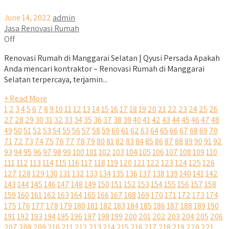
June 14, 2022
admin
Jasa Renovasi Rumah
Off
Renovasi Rumah di Manggarai Selatan | Qyusi Persada Apakah
Anda mencari kontraktor – Renovasi Rumah di Manggarai
Selatan terpercaya, terjamin...
+ Read More
1
2
3
4
5
6
7
8
9
10
11
12
13
14
15
16
17
18
19
20
21
22
23
24
25
26
27
28
29
30
31
32
33
34
35
36
37
38
39
40
41
42
43
44
45
46
47
48
49
50
51
52
53
54
55
56
57
58
59
60
61
62
63
64
65
66
67
68
69
70
71
72
73
74
75
76
77
78
79
80
81
82
83
84
85
86
87
88
89
90
91
92
93
94
95
96
97
98
99
100
101
102
103
104
105
106
107
108
109
110
111
112
113
114
115
116
117
118
119
120
121
122
123
124
125
126
127
128
129
130
131
132
133
134
135
136
137
138
139
140
141
142
143
144
145
146
147
148
149
150
151
152
153
154
155
156
157
158
159
160
161
162
163
164
165
166
167
168
169
170
171
172
173
174
175
176
177
178
179
180
181
182
183
184
185
186
187
188
189
190
191
192
193
194
195
196
197
198
199
200
201
202
203
204
205
206
207
208
209
210
211
212
213
214
215
216
217
218
219
220
221