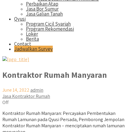
Perbaikan Atap
Jasa Bor Sumur
Jasa Galian Tanah
Qyusi
Program Cicil Syariah
Program Rekomendasi
Loker
Berita
Contact
Jadwalkan Survey
Kontraktor Rumah Manyaran
June 14, 2022
admin
Jasa Kontraktor Rumah
Off
Kontraktor Rumah Manyaran: Percayakan Pembentukan
Rumah Lamunan pada Qyusi Persada, Pemborong Jempolan
Kontraktor Rumah Manyaran – menciptakan rumah lamunan
merupakan...