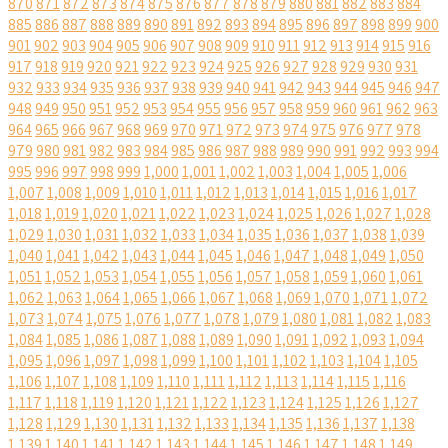
870
871
872
873
874
875
876
877
878
879
880
881
882
883
884
885
886
887
888
889
890
891
892
893
894
895
896
897
898
899
900
901
902
903
904
905
906
907
908
909
910
911
912
913
914
915
916
917
918
919
920
921
922
923
924
925
926
927
928
929
930
931
932
933
934
935
936
937
938
939
940
941
942
943
944
945
946
947
948
949
950
951
952
953
954
955
956
957
958
959
960
961
962
963
964
965
966
967
968
969
970
971
972
973
974
975
976
977
978
979
980
981
982
983
984
985
986
987
988
989
990
991
992
993
994
995
996
997
998
999
1,000
1,001
1,002
1,003
1,004
1,005
1,006
1,007
1,008
1,009
1,010
1,011
1,012
1,013
1,014
1,015
1,016
1,017
1,018
1,019
1,020
1,021
1,022
1,023
1,024
1,025
1,026
1,027
1,028
1,029
1,030
1,031
1,032
1,033
1,034
1,035
1,036
1,037
1,038
1,039
1,040
1,041
1,042
1,043
1,044
1,045
1,046
1,047
1,048
1,049
1,050
1,051
1,052
1,053
1,054
1,055
1,056
1,057
1,058
1,059
1,060
1,061
1,062
1,063
1,064
1,065
1,066
1,067
1,068
1,069
1,070
1,071
1,072
1,073
1,074
1,075
1,076
1,077
1,078
1,079
1,080
1,081
1,082
1,083
1,084
1,085
1,086
1,087
1,088
1,089
1,090
1,091
1,092
1,093
1,094
1,095
1,096
1,097
1,098
1,099
1,100
1,101
1,102
1,103
1,104
1,105
1,106
1,107
1,108
1,109
1,110
1,111
1,112
1,113
1,114
1,115
1,116
1,117
1,118
1,119
1,120
1,121
1,122
1,123
1,124
1,125
1,126
1,127
1,128
1,129
1,130
1,131
1,132
1,133
1,134
1,135
1,136
1,137
1,138
1,139
1,140
1,141
1,142
1,143
1,144
1,145
1,146
1,147
1,148
1,149