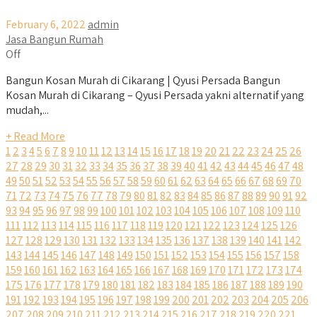
February 6, 2022
admin
Jasa Bangun Rumah
Off
Bangun Kosan Murah di Cikarang | Qyusi Persada Bangun
Kosan Murah di Cikarang – Qyusi Persada yakni alternatif yang
mudah,...
+ Read More
1
2
3
4
5
6
7
8
9
10
11
12
13
14
15
16
17
18
19
20
21
22
23
24
25
26
27
28
29
30
31
32
33
34
35
36
37
38
39
40
41
42
43
44
45
46
47
48
49
50
51
52
53
54
55
56
57
58
59
60
61
62
63
64
65
66
67
68
69
70
71
72
73
74
75
76
77
78
79
80
81
82
83
84
85
86
87
88
89
90
91
92
93
94
95
96
97
98
99
100
101
102
103
104
105
106
107
108
109
110
111
112
113
114
115
116
117
118
119
120
121
122
123
124
125
126
127
128
129
130
131
132
133
134
135
136
137
138
139
140
141
142
143
144
145
146
147
148
149
150
151
152
153
154
155
156
157
158
159
160
161
162
163
164
165
166
167
168
169
170
171
172
173
174
175
176
177
178
179
180
181
182
183
184
185
186
187
188
189
190
191
192
193
194
195
196
197
198
199
200
201
202
203
204
205
206
207
208
209
210
211
212
213
214
215
216
217
218
219
220
221