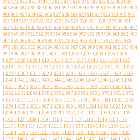
870
871
872
873
874
875
876
877
878
879
880
881
882
883
884
885
886
887
888
889
890
891
892
893
894
895
896
897
898
899
900
901
902
903
904
905
906
907
908
909
910
911
912
913
914
915
916
917
918
919
920
921
922
923
924
925
926
927
928
929
930
931
932
933
934
935
936
937
938
939
940
941
942
943
944
945
946
947
948
949
950
951
952
953
954
955
956
957
958
959
960
961
962
963
964
965
966
967
968
969
970
971
972
973
974
975
976
977
978
979
980
981
982
983
984
985
986
987
988
989
990
991
992
993
994
995
996
997
998
999
1,000
1,001
1,002
1,003
1,004
1,005
1,006
1,007
1,008
1,009
1,010
1,011
1,012
1,013
1,014
1,015
1,016
1,017
1,018
1,019
1,020
1,021
1,022
1,023
1,024
1,025
1,026
1,027
1,028
1,029
1,030
1,031
1,032
1,033
1,034
1,035
1,036
1,037
1,038
1,039
1,040
1,041
1,042
1,043
1,044
1,045
1,046
1,047
1,048
1,049
1,050
1,051
1,052
1,053
1,054
1,055
1,056
1,057
1,058
1,059
1,060
1,061
1,062
1,063
1,064
1,065
1,066
1,067
1,068
1,069
1,070
1,071
1,072
1,073
1,074
1,075
1,076
1,077
1,078
1,079
1,080
1,081
1,082
1,083
1,084
1,085
1,086
1,087
1,088
1,089
1,090
1,091
1,092
1,093
1,094
1,095
1,096
1,097
1,098
1,099
1,100
1,101
1,102
1,103
1,104
1,105
1,106
1,107
1,108
1,109
1,110
1,111
1,112
1,113
1,114
1,115
1,116
1,117
1,118
1,119
1,120
1,121
1,122
1,123
1,124
1,125
1,126
1,127
1,128
1,129
1,130
1,131
1,132
1,133
1,134
1,135
1,136
1,137
1,138
1,139
1,140
1,141
1,142
1,143
1,144
1,145
1,146
1,147
1,148
1,149