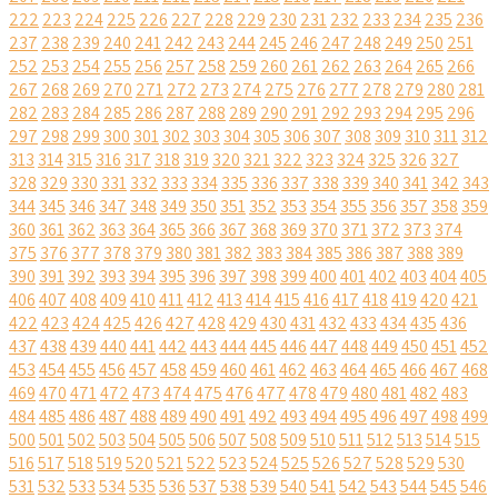
222
223
224
225
226
227
228
229
230
231
232
233
234
235
236
237
238
239
240
241
242
243
244
245
246
247
248
249
250
251
252
253
254
255
256
257
258
259
260
261
262
263
264
265
266
267
268
269
270
271
272
273
274
275
276
277
278
279
280
281
282
283
284
285
286
287
288
289
290
291
292
293
294
295
296
297
298
299
300
301
302
303
304
305
306
307
308
309
310
311
312
313
314
315
316
317
318
319
320
321
322
323
324
325
326
327
328
329
330
331
332
333
334
335
336
337
338
339
340
341
342
343
344
345
346
347
348
349
350
351
352
353
354
355
356
357
358
359
360
361
362
363
364
365
366
367
368
369
370
371
372
373
374
375
376
377
378
379
380
381
382
383
384
385
386
387
388
389
390
391
392
393
394
395
396
397
398
399
400
401
402
403
404
405
406
407
408
409
410
411
412
413
414
415
416
417
418
419
420
421
422
423
424
425
426
427
428
429
430
431
432
433
434
435
436
437
438
439
440
441
442
443
444
445
446
447
448
449
450
451
452
453
454
455
456
457
458
459
460
461
462
463
464
465
466
467
468
469
470
471
472
473
474
475
476
477
478
479
480
481
482
483
484
485
486
487
488
489
490
491
492
493
494
495
496
497
498
499
500
501
502
503
504
505
506
507
508
509
510
511
512
513
514
515
516
517
518
519
520
521
522
523
524
525
526
527
528
529
530
531
532
533
534
535
536
537
538
539
540
541
542
543
544
545
546