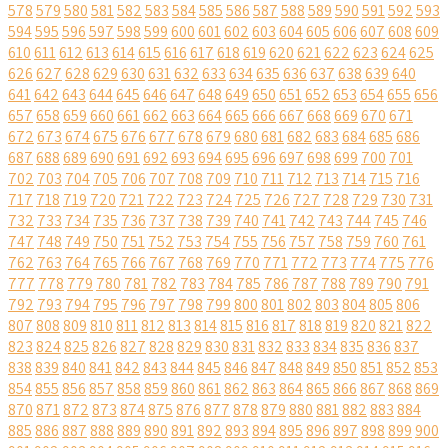
578
579
580
581
582
583
584
585
586
587
588
589
590
591
592
593
594
595
596
597
598
599
600
601
602
603
604
605
606
607
608
609
610
611
612
613
614
615
616
617
618
619
620
621
622
623
624
625
626
627
628
629
630
631
632
633
634
635
636
637
638
639
640
641
642
643
644
645
646
647
648
649
650
651
652
653
654
655
656
657
658
659
660
661
662
663
664
665
666
667
668
669
670
671
672
673
674
675
676
677
678
679
680
681
682
683
684
685
686
687
688
689
690
691
692
693
694
695
696
697
698
699
700
701
702
703
704
705
706
707
708
709
710
711
712
713
714
715
716
717
718
719
720
721
722
723
724
725
726
727
728
729
730
731
732
733
734
735
736
737
738
739
740
741
742
743
744
745
746
747
748
749
750
751
752
753
754
755
756
757
758
759
760
761
762
763
764
765
766
767
768
769
770
771
772
773
774
775
776
777
778
779
780
781
782
783
784
785
786
787
788
789
790
791
792
793
794
795
796
797
798
799
800
801
802
803
804
805
806
807
808
809
810
811
812
813
814
815
816
817
818
819
820
821
822
823
824
825
826
827
828
829
830
831
832
833
834
835
836
837
838
839
840
841
842
843
844
845
846
847
848
849
850
851
852
853
854
855
856
857
858
859
860
861
862
863
864
865
866
867
868
869
870
871
872
873
874
875
876
877
878
879
880
881
882
883
884
885
886
887
888
889
890
891
892
893
894
895
896
897
898
899
900