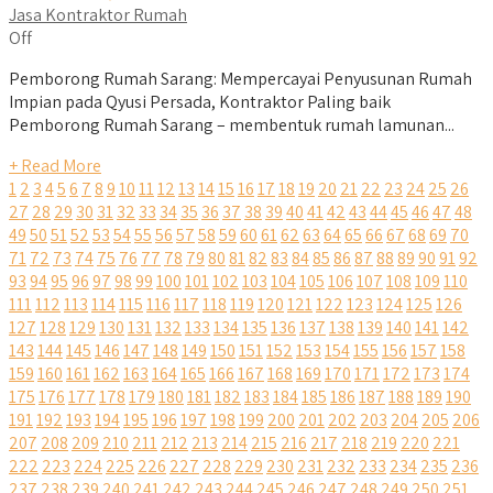
Jasa Kontraktor Rumah
Off
Pemborong Rumah Sarang: Mempercayai Penyusunan Rumah
Impian pada Qyusi Persada, Kontraktor Paling baik
Pemborong Rumah Sarang – membentuk rumah lamunan...
+ Read More
1
2
3
4
5
6
7
8
9
10
11
12
13
14
15
16
17
18
19
20
21
22
23
24
25
26
27
28
29
30
31
32
33
34
35
36
37
38
39
40
41
42
43
44
45
46
47
48
49
50
51
52
53
54
55
56
57
58
59
60
61
62
63
64
65
66
67
68
69
70
71
72
73
74
75
76
77
78
79
80
81
82
83
84
85
86
87
88
89
90
91
92
93
94
95
96
97
98
99
100
101
102
103
104
105
106
107
108
109
110
111
112
113
114
115
116
117
118
119
120
121
122
123
124
125
126
127
128
129
130
131
132
133
134
135
136
137
138
139
140
141
142
143
144
145
146
147
148
149
150
151
152
153
154
155
156
157
158
159
160
161
162
163
164
165
166
167
168
169
170
171
172
173
174
175
176
177
178
179
180
181
182
183
184
185
186
187
188
189
190
191
192
193
194
195
196
197
198
199
200
201
202
203
204
205
206
207
208
209
210
211
212
213
214
215
216
217
218
219
220
221
222
223
224
225
226
227
228
229
230
231
232
233
234
235
236
237
238
239
240
241
242
243
244
245
246
247
248
249
250
251