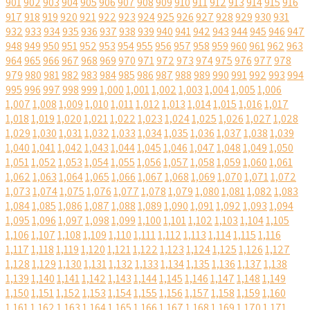
901
902
903
904
905
906
907
908
909
910
911
912
913
914
915
916
917
918
919
920
921
922
923
924
925
926
927
928
929
930
931
932
933
934
935
936
937
938
939
940
941
942
943
944
945
946
947
948
949
950
951
952
953
954
955
956
957
958
959
960
961
962
963
964
965
966
967
968
969
970
971
972
973
974
975
976
977
978
979
980
981
982
983
984
985
986
987
988
989
990
991
992
993
994
995
996
997
998
999
1,000
1,001
1,002
1,003
1,004
1,005
1,006
1,007
1,008
1,009
1,010
1,011
1,012
1,013
1,014
1,015
1,016
1,017
1,018
1,019
1,020
1,021
1,022
1,023
1,024
1,025
1,026
1,027
1,028
1,029
1,030
1,031
1,032
1,033
1,034
1,035
1,036
1,037
1,038
1,039
1,040
1,041
1,042
1,043
1,044
1,045
1,046
1,047
1,048
1,049
1,050
1,051
1,052
1,053
1,054
1,055
1,056
1,057
1,058
1,059
1,060
1,061
1,062
1,063
1,064
1,065
1,066
1,067
1,068
1,069
1,070
1,071
1,072
1,073
1,074
1,075
1,076
1,077
1,078
1,079
1,080
1,081
1,082
1,083
1,084
1,085
1,086
1,087
1,088
1,089
1,090
1,091
1,092
1,093
1,094
1,095
1,096
1,097
1,098
1,099
1,100
1,101
1,102
1,103
1,104
1,105
1,106
1,107
1,108
1,109
1,110
1,111
1,112
1,113
1,114
1,115
1,116
1,117
1,118
1,119
1,120
1,121
1,122
1,123
1,124
1,125
1,126
1,127
1,128
1,129
1,130
1,131
1,132
1,133
1,134
1,135
1,136
1,137
1,138
1,139
1,140
1,141
1,142
1,143
1,144
1,145
1,146
1,147
1,148
1,149
1,150
1,151
1,152
1,153
1,154
1,155
1,156
1,157
1,158
1,159
1,160
1,161
1,162
1,163
1,164
1,165
1,166
1,167
1,168
1,169
1,170
1,171