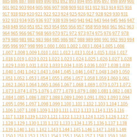
885
886
887
888
889
890
891
892
893
894
895
896
897
898
899
900
901
902
903
904
905
906
907
908
909
910
911
912
913
914
915
916
917
918
919
920
921
922
923
924
925
926
927
928
929
930
931
932
933
934
935
936
937
938
939
940
941
942
943
944
945
946
947
948
949
950
951
952
953
954
955
956
957
958
959
960
961
962
963
964
965
966
967
968
969
970
971
972
973
974
975
976
977
978
979
980
981
982
983
984
985
986
987
988
989
990
991
992
993
994
995
996
997
998
999
1,000
1,001
1,002
1,003
1,004
1,005
1,006
1,007
1,008
1,009
1,010
1,011
1,012
1,013
1,014
1,015
1,016
1,017
1,018
1,019
1,020
1,021
1,022
1,023
1,024
1,025
1,026
1,027
1,028
1,029
1,030
1,031
1,032
1,033
1,034
1,035
1,036
1,037
1,038
1,039
1,040
1,041
1,042
1,043
1,044
1,045
1,046
1,047
1,048
1,049
1,050
1,051
1,052
1,053
1,054
1,055
1,056
1,057
1,058
1,059
1,060
1,061
1,062
1,063
1,064
1,065
1,066
1,067
1,068
1,069
1,070
1,071
1,072
1,073
1,074
1,075
1,076
1,077
1,078
1,079
1,080
1,081
1,082
1,083
1,084
1,085
1,086
1,087
1,088
1,089
1,090
1,091
1,092
1,093
1,094
1,095
1,096
1,097
1,098
1,099
1,100
1,101
1,102
1,103
1,104
1,105
1,106
1,107
1,108
1,109
1,110
1,111
1,112
1,113
1,114
1,115
1,116
1,117
1,118
1,119
1,120
1,121
1,122
1,123
1,124
1,125
1,126
1,127
1,128
1,129
1,130
1,131
1,132
1,133
1,134
1,135
1,136
1,137
1,138
1,139
1,140
1,141
1,142
1,143
1,144
1,145
1,146
1,147
1,148
1,149
1,150
1,151
1,152
1,153
1,154
1,155
1,156
1,157
1,158
1,159
1,160