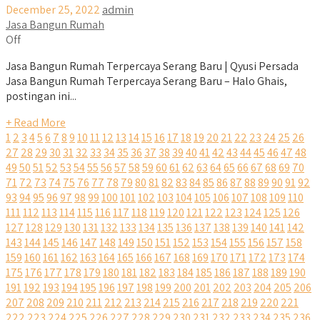
December 25, 2022
admin
Jasa Bangun Rumah
Off
Jasa Bangun Rumah Terpercaya Serang Baru | Qyusi Persada
Jasa Bangun Rumah Terpercaya Serang Baru – Halo Ghais,
postingan ini...
+ Read More
1
2
3
4
5
6
7
8
9
10
11
12
13
14
15
16
17
18
19
20
21
22
23
24
25
26
27
28
29
30
31
32
33
34
35
36
37
38
39
40
41
42
43
44
45
46
47
48
49
50
51
52
53
54
55
56
57
58
59
60
61
62
63
64
65
66
67
68
69
70
71
72
73
74
75
76
77
78
79
80
81
82
83
84
85
86
87
88
89
90
91
92
93
94
95
96
97
98
99
100
101
102
103
104
105
106
107
108
109
110
111
112
113
114
115
116
117
118
119
120
121
122
123
124
125
126
127
128
129
130
131
132
133
134
135
136
137
138
139
140
141
142
143
144
145
146
147
148
149
150
151
152
153
154
155
156
157
158
159
160
161
162
163
164
165
166
167
168
169
170
171
172
173
174
175
176
177
178
179
180
181
182
183
184
185
186
187
188
189
190
191
192
193
194
195
196
197
198
199
200
201
202
203
204
205
206
207
208
209
210
211
212
213
214
215
216
217
218
219
220
221
222
223
224
225
226
227
228
229
230
231
232
233
234
235
236