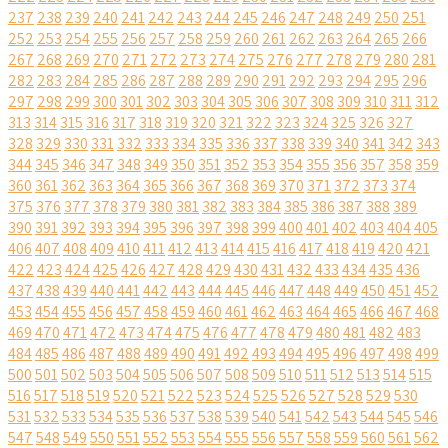
237
238
239
240
241
242
243
244
245
246
247
248
249
250
251
252
253
254
255
256
257
258
259
260
261
262
263
264
265
266
267
268
269
270
271
272
273
274
275
276
277
278
279
280
281
282
283
284
285
286
287
288
289
290
291
292
293
294
295
296
297
298
299
300
301
302
303
304
305
306
307
308
309
310
311
312
313
314
315
316
317
318
319
320
321
322
323
324
325
326
327
328
329
330
331
332
333
334
335
336
337
338
339
340
341
342
343
344
345
346
347
348
349
350
351
352
353
354
355
356
357
358
359
360
361
362
363
364
365
366
367
368
369
370
371
372
373
374
375
376
377
378
379
380
381
382
383
384
385
386
387
388
389
390
391
392
393
394
395
396
397
398
399
400
401
402
403
404
405
406
407
408
409
410
411
412
413
414
415
416
417
418
419
420
421
422
423
424
425
426
427
428
429
430
431
432
433
434
435
436
437
438
439
440
441
442
443
444
445
446
447
448
449
450
451
452
453
454
455
456
457
458
459
460
461
462
463
464
465
466
467
468
469
470
471
472
473
474
475
476
477
478
479
480
481
482
483
484
485
486
487
488
489
490
491
492
493
494
495
496
497
498
499
500
501
502
503
504
505
506
507
508
509
510
511
512
513
514
515
516
517
518
519
520
521
522
523
524
525
526
527
528
529
530
531
532
533
534
535
536
537
538
539
540
541
542
543
544
545
546
547
548
549
550
551
552
553
554
555
556
557
558
559
560
561
562