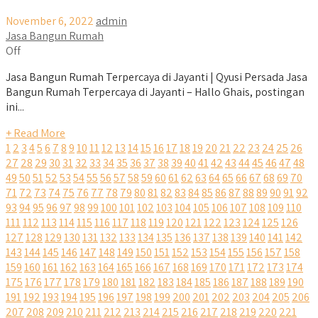
November 6, 2022
admin
Jasa Bangun Rumah
Off
Jasa Bangun Rumah Terpercaya di Jayanti | Qyusi Persada Jasa
Bangun Rumah Terpercaya di Jayanti – Hallo Ghais, postingan
ini...
+ Read More
1
2
3
4
5
6
7
8
9
10
11
12
13
14
15
16
17
18
19
20
21
22
23
24
25
26
27
28
29
30
31
32
33
34
35
36
37
38
39
40
41
42
43
44
45
46
47
48
49
50
51
52
53
54
55
56
57
58
59
60
61
62
63
64
65
66
67
68
69
70
71
72
73
74
75
76
77
78
79
80
81
82
83
84
85
86
87
88
89
90
91
92
93
94
95
96
97
98
99
100
101
102
103
104
105
106
107
108
109
110
111
112
113
114
115
116
117
118
119
120
121
122
123
124
125
126
127
128
129
130
131
132
133
134
135
136
137
138
139
140
141
142
143
144
145
146
147
148
149
150
151
152
153
154
155
156
157
158
159
160
161
162
163
164
165
166
167
168
169
170
171
172
173
174
175
176
177
178
179
180
181
182
183
184
185
186
187
188
189
190
191
192
193
194
195
196
197
198
199
200
201
202
203
204
205
206
207
208
209
210
211
212
213
214
215
216
217
218
219
220
221