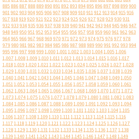
885
886
887
888
889
890
891
892
893
894
895
896
897
898
899
900
901
902
903
904
905
906
907
908
909
910
911
912
913
914
915
916
917
918
919
920
921
922
923
924
925
926
927
928
929
930
931
932
933
934
935
936
937
938
939
940
941
942
943
944
945
946
947
948
949
950
951
952
953
954
955
956
957
958
959
960
961
962
963
964
965
966
967
968
969
970
971
972
973
974
975
976
977
978
979
980
981
982
983
984
985
986
987
988
989
990
991
992
993
994
995
996
997
998
999
1,000
1,001
1,002
1,003
1,004
1,005
1,006
1,007
1,008
1,009
1,010
1,011
1,012
1,013
1,014
1,015
1,016
1,017
1,018
1,019
1,020
1,021
1,022
1,023
1,024
1,025
1,026
1,027
1,028
1,029
1,030
1,031
1,032
1,033
1,034
1,035
1,036
1,037
1,038
1,039
1,040
1,041
1,042
1,043
1,044
1,045
1,046
1,047
1,048
1,049
1,050
1,051
1,052
1,053
1,054
1,055
1,056
1,057
1,058
1,059
1,060
1,061
1,062
1,063
1,064
1,065
1,066
1,067
1,068
1,069
1,070
1,071
1,072
1,073
1,074
1,075
1,076
1,077
1,078
1,079
1,080
1,081
1,082
1,083
1,084
1,085
1,086
1,087
1,088
1,089
1,090
1,091
1,092
1,093
1,094
1,095
1,096
1,097
1,098
1,099
1,100
1,101
1,102
1,103
1,104
1,105
1,106
1,107
1,108
1,109
1,110
1,111
1,112
1,113
1,114
1,115
1,116
1,117
1,118
1,119
1,120
1,121
1,122
1,123
1,124
1,125
1,126
1,127
1,128
1,129
1,130
1,131
1,132
1,133
1,134
1,135
1,136
1,137
1,138
1,139
1,140
1,141
1,142
1,143
1,144
1,145
1,146
1,147
1,148
1,149