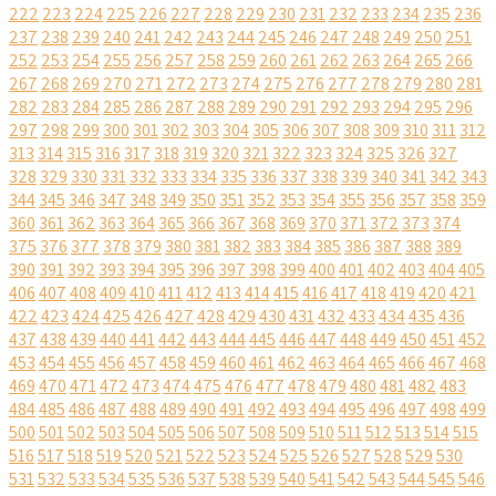
222
223
224
225
226
227
228
229
230
231
232
233
234
235
236
237
238
239
240
241
242
243
244
245
246
247
248
249
250
251
252
253
254
255
256
257
258
259
260
261
262
263
264
265
266
267
268
269
270
271
272
273
274
275
276
277
278
279
280
281
282
283
284
285
286
287
288
289
290
291
292
293
294
295
296
297
298
299
300
301
302
303
304
305
306
307
308
309
310
311
312
313
314
315
316
317
318
319
320
321
322
323
324
325
326
327
328
329
330
331
332
333
334
335
336
337
338
339
340
341
342
343
344
345
346
347
348
349
350
351
352
353
354
355
356
357
358
359
360
361
362
363
364
365
366
367
368
369
370
371
372
373
374
375
376
377
378
379
380
381
382
383
384
385
386
387
388
389
390
391
392
393
394
395
396
397
398
399
400
401
402
403
404
405
406
407
408
409
410
411
412
413
414
415
416
417
418
419
420
421
422
423
424
425
426
427
428
429
430
431
432
433
434
435
436
437
438
439
440
441
442
443
444
445
446
447
448
449
450
451
452
453
454
455
456
457
458
459
460
461
462
463
464
465
466
467
468
469
470
471
472
473
474
475
476
477
478
479
480
481
482
483
484
485
486
487
488
489
490
491
492
493
494
495
496
497
498
499
500
501
502
503
504
505
506
507
508
509
510
511
512
513
514
515
516
517
518
519
520
521
522
523
524
525
526
527
528
529
530
531
532
533
534
535
536
537
538
539
540
541
542
543
544
545
546