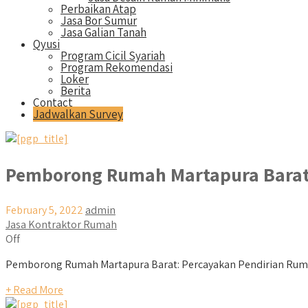
Perbaikan Atap
Jasa Bor Sumur
Jasa Galian Tanah
Qyusi
Program Cicil Syariah
Program Rekomendasi
Loker
Berita
Contact
Jadwalkan Survey
Pemborong Rumah Martapura Bara
February 5, 2022
admin
Jasa Kontraktor Rumah
Off
Pemborong Rumah Martapura Barat: Percayakan Pendirian Rum
+ Read More