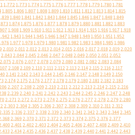
71
1,772
1,773
1,774
1,775
1,776
1,777
1,778
1,779
1,780
1,781
4
1,805
1,806
1,807
1,808
1,809
1,810
1,811
1,812
1,813
1,814
1,815
1,839
1,840
1,841
1,842
1,843
1,844
1,845
1,846
1,847
1,848
1,849
,873
1,874
1,875
1,876
1,877
1,878
1,879
1,880
1,881
1,882
1,883
,907
1,908
1,909
1,910
1,911
1,912
1,913
1,914
1,915
1,916
1,917
1,918
1,942
1,943
1,944
1,945
1,946
1,947
1,948
1,949
1,950
1,951
1,952
1,976
1,977
1,978
1,979
1,980
1,981
1,982
1,983
1,984
1,985
1,986
9
2,010
2,011
2,012
2,013
2,014
2,015
2,016
2,017
2,018
2,019
2,020
2,043
2,044
2,045
2,046
2,047
2,048
2,049
2,050
2,051
2,052
2,075
2,076
2,077
2,078
2,079
2,080
2,081
2,082
2,083
2,084
,107
2,108
2,109
2,110
2,111
2,112
2,113
2,114
2,115
2,116
2,117
140
2,141
2,142
2,143
2,144
2,145
2,146
2,147
2,148
2,149
2,150
73
2,174
2,175
2,176
2,177
2,178
2,179
2,180
2,181
2,182
2,183
206
2,207
2,208
2,209
2,210
2,211
2,212
2,213
2,214
2,215
2,216
238
2,239
2,240
2,241
2,242
2,243
2,244
2,245
2,246
2,247
2,248
70
2,271
2,272
2,273
2,274
2,275
2,276
2,277
2,278
2,279
2,280
02
2,303
2,304
2,305
2,306
2,307
2,308
2,309
2,310
2,311
2,312
2,335
2,336
2,337
2,338
2,339
2,340
2,341
2,342
2,343
2,344
2,345
2,368
2,369
2,370
2,371
2,372
2,373
2,374
2,375
2,376
2,377
2,400
2,401
2,402
2,403
2,404
2,405
2,406
2,407
2,408
2,409
2,410
2,433
2,434
2,435
2,436
2,437
2,438
2,439
2,440
2,441
2,442
2,443