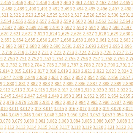
2,455
2,456
2,457
2,458
2,459
2,460
2,461
2,462
2,463
2,464
2,465
7
2,488
2,489
2,490
2,491
2,492
2,493
2,494
2,495
2,496
2,497
2,498
,521
2,522
2,523
2,524
2,525
2,526
2,527
2,528
2,529
2,530
2,531
2,554
2,555
2,556
2,557
2,558
2,559
2,560
2,561
2,562
2,563
2,564
6
2,587
2,588
2,589
2,590
2,591
2,592
2,593
2,594
2,595
2,596
2,597
,620
2,621
2,622
2,623
2,624
2,625
2,626
2,627
2,628
2,629
2,630
2,653
2,654
2,655
2,656
2,657
2,658
2,659
2,660
2,661
2,662
2,663
5
2,686
2,687
2,688
2,689
2,690
2,691
2,692
2,693
2,694
2,695
2,696
7
2,718
2,719
2,720
2,721
2,722
2,723
2,724
2,725
2,726
2,727
2,7
49
2,750
2,751
2,752
2,753
2,754
2,755
2,756
2,757
2,758
2,759
2,7
781
2,782
2,783
2,784
2,785
2,786
2,787
2,788
2,789
2,790
2,791
2,
2,814
2,815
2,816
2,817
2,818
2,819
2,820
2,821
2,822
2,823
2,824
2
2,847
2,848
2,849
2,850
2,851
2,852
2,853
2,854
2,855
2,856
2,857
79
2,880
2,881
2,882
2,883
2,884
2,885
2,886
2,887
2,888
2,889
2,89
2,912
2,913
2,914
2,915
2,916
2,917
2,918
2,919
2,920
2,921
2,922
2
2,945
2,946
2,947
2,948
2,949
2,950
2,951
2,952
2,953
2,954
2,955
7
2,978
2,979
2,980
2,981
2,982
2,983
2,984
2,985
2,986
2,987
2,98
,010
3,011
3,012
3,013
3,014
3,015
3,016
3,017
3,018
3,019
3,020
3,021
,044
3,045
3,046
3,047
3,048
3,049
3,050
3,051
3,052
3,053
3,054
3,0
3,078
3,079
3,080
3,081
3,082
3,083
3,084
3,085
3,086
3,087
3,088
3,
11
3,112
3,113
3,114
3,115
3,116
3,117
3,118
3,119
3,120
3,121
3,122
3,