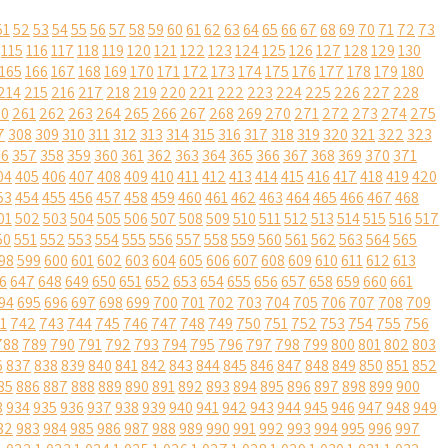
51
52
53
54
55
56
57
58
59
60
61
62
63
64
65
66
67
68
69
70
71
72
73
115
116
117
118
119
120
121
122
123
124
125
126
127
128
129
130
165
166
167
168
169
170
171
172
173
174
175
176
177
178
179
180
214
215
216
217
218
219
220
221
222
223
224
225
226
227
228
60
261
262
263
264
265
266
267
268
269
270
271
272
273
274
275
7
308
309
310
311
312
313
314
315
316
317
318
319
320
321
322
323
56
357
358
359
360
361
362
363
364
365
366
367
368
369
370
371
04
405
406
407
408
409
410
411
412
413
414
415
416
417
418
419
420
53
454
455
456
457
458
459
460
461
462
463
464
465
466
467
468
01
502
503
504
505
506
507
508
509
510
511
512
513
514
515
516
517
50
551
552
553
554
555
556
557
558
559
560
561
562
563
564
565
98
599
600
601
602
603
604
605
606
607
608
609
610
611
612
613
6
647
648
649
650
651
652
653
654
655
656
657
658
659
660
661
94
695
696
697
698
699
700
701
702
703
704
705
706
707
708
709
1
742
743
744
745
746
747
748
749
750
751
752
753
754
755
756
788
789
790
791
792
793
794
795
796
797
798
799
800
801
802
803
6
837
838
839
840
841
842
843
844
845
846
847
848
849
850
851
852
85
886
887
888
889
890
891
892
893
894
895
896
897
898
899
900
3
934
935
936
937
938
939
940
941
942
943
944
945
946
947
948
949
82
983
984
985
986
987
988
989
990
991
992
993
994
995
996
997