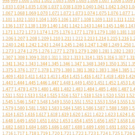
998
999
1,000
1,001
1,002
1,003
1,004
1,005
1,006
1,007
1,008
1,009
1,033
1,034
1,035
1,036
1,037
1,038
1,039
1,040
1,041
1,042
1,043
1,0
1,067
1,068
1,069
1,070
1,071
1,072
1,073
1,074
1,075
1,076
1,077
1
1,101
1,102
1,103
1,104
1,105
1,106
1,107
1,108
1,109
1,110
1,111
1,112
1,136
1,137
1,138
1,139
1,140
1,141
1,142
1,143
1,144
1,145
1,146
1,14
1,171
1,172
1,173
1,174
1,175
1,176
1,177
1,178
1,179
1,180
1,181
1,1
1,206
1,207
1,208
1,209
1,210
1,211
1,212
1,213
1,214
1,215
1,216
1,
1,240
1,241
1,242
1,243
1,244
1,245
1,246
1,247
1,248
1,249
1,250
1
1,273
1,274
1,275
1,276
1,277
1,278
1,279
1,280
1,281
1,282
1,283
1,307
1,308
1,309
1,310
1,311
1,312
1,313
1,314
1,315
1,316
1,317
1,31
1,341
1,342
1,343
1,344
1,345
1,346
1,347
1,348
1,349
1,350
1,351
1,3
1,375
1,376
1,377
1,378
1,379
1,380
1,381
1,382
1,383
1,384
1,385
1,
1,409
1,410
1,411
1,412
1,413
1,414
1,415
1,416
1,417
1,418
1,419
1,42
1,443
1,444
1,445
1,446
1,447
1,448
1,449
1,450
1,451
1,452
1,453
1,4
1,477
1,478
1,479
1,480
1,481
1,482
1,483
1,484
1,485
1,486
1,487
1,
1,511
1,512
1,513
1,514
1,515
1,516
1,517
1,518
1,519
1,520
1,521
1,5
1,545
1,546
1,547
1,548
1,549
1,550
1,551
1,552
1,553
1,554
1,555
1,5
1,579
1,580
1,581
1,582
1,583
1,584
1,585
1,586
1,587
1,588
1,589
1,
1,614
1,615
1,616
1,617
1,618
1,619
1,620
1,621
1,622
1,623
1,624
1,6
1,648
1,649
1,650
1,651
1,652
1,653
1,654
1,655
1,656
1,657
1,658
1,6
1,682
1,683
1,684
1,685
1,686
1,687
1,688
1,689
1,690
1,691
1,692
1,
1,716
1,717
1,718
1,719
1,720
1,721
1,722
1,723
1,724
1,725
1,726