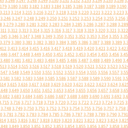
45
3,146
3,147
3,148
3,149
3,150
3,151
3,152
3,153
3,154
3,155
3,156
3
,179
3,180
3,181
3,182
3,183
3,184
3,185
3,186
3,187
3,188
3,189
3,190
3,213
3,214
3,215
3,216
3,217
3,218
3,219
3,220
3,221
3,222
3,223
3
3,246
3,247
3,248
3,249
3,250
3,251
3,252
3,253
3,254
3,255
3,256
8
3,279
3,280
3,281
3,282
3,283
3,284
3,285
3,286
3,287
3,288
3,28
,311
3,312
3,313
3,314
3,315
3,316
3,317
3,318
3,319
3,320
3,321
3,32
,345
3,346
3,347
3,348
3,349
3,350
3,351
3,352
3,353
3,354
3,355
3,3
3,379
3,380
3,381
3,382
3,383
3,384
3,385
3,386
3,387
3,388
3,389
3,
,412
3,413
3,414
3,415
3,416
3,417
3,418
3,419
3,420
3,421
3,422
3,42
,446
3,447
3,448
3,449
3,450
3,451
3,452
3,453
3,454
3,455
3,456
3,4
3,480
3,481
3,482
3,483
3,484
3,485
3,486
3,487
3,488
3,489
3,490
3,
,513
3,514
3,515
3,516
3,517
3,518
3,519
3,520
3,521
3,522
3,523
3,52
,547
3,548
3,549
3,550
3,551
3,552
3,553
3,554
3,555
3,556
3,557
3,5
3,581
3,582
3,583
3,584
3,585
3,586
3,587
3,588
3,589
3,590
3,591
3,
614
3,615
3,616
3,617
3,618
3,619
3,620
3,621
3,622
3,623
3,624
3,62
,648
3,649
3,650
3,651
3,652
3,653
3,654
3,655
3,656
3,657
3,658
3,6
3,682
3,683
3,684
3,685
3,686
3,687
3,688
3,689
3,690
3,691
3,692
3,
3,715
3,716
3,717
3,718
3,719
3,720
3,721
3,722
3,723
3,724
3,725
3
3,748
3,749
3,750
3,751
3,752
3,753
3,754
3,755
3,756
3,757
3,758
80
3,781
3,782
3,783
3,784
3,785
3,786
3,787
3,788
3,789
3,790
3,791
814
3,815
3,816
3,817
3,818
3,819
3,820
3,821
3,822
3,823
3,824
3,82
,848
3,849
3,850
3,851
3,852
3,853
3,854
3,855
3,856
3,857
3,858
3,8