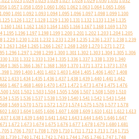
1,022
1,023
1,024
1,025
1,026
1,027
1,028
1,029
1,030
1,031
1,032
,056
1,057
1,058
1,059
1,060
1,061
1,062
1,063
1,064
1,065
1,066
1,090
1,091
1,092
1,093
1,094
1,095
1,096
1,097
1,098
1,099
1,100
1,125
1,126
1,127
1,128
1,129
1,130
1,131
1,132
1,133
1,134
1,135
1,160
1,161
1,162
1,163
1,164
1,165
1,166
1,167
1,168
1,169
1,170
94
1,195
1,196
1,197
1,198
1,199
1,200
1,201
1,202
1,203
1,204
1,205
28
1,229
1,230
1,231
1,232
1,233
1,234
1,235
1,236
1,237
1,238
1,239
62
1,263
1,264
1,265
1,266
1,267
1,268
1,269
1,270
1,271
1,272
295
1,296
1,297
1,298
1,299
1,300
1,301
1,302
1,303
1,304
1,305
1,306
,330
1,331
1,332
1,333
1,334
1,335
1,336
1,337
1,338
1,339
1,340
,364
1,365
1,366
1,367
1,368
1,369
1,370
1,371
1,372
1,373
1,374
1,398
1,399
1,400
1,401
1,402
1,403
1,404
1,405
1,406
1,407
1,408
,432
1,433
1,434
1,435
1,436
1,437
1,438
1,439
1,440
1,441
1,442
,466
1,467
1,468
1,469
1,470
1,471
1,472
1,473
1,474
1,475
1,476
,500
1,501
1,502
1,503
1,504
1,505
1,506
1,507
1,508
1,509
1,510
,534
1,535
1,536
1,537
1,538
1,539
1,540
1,541
1,542
1,543
1,544
,568
1,569
1,570
1,571
1,572
1,573
1,574
1,575
1,576
1,577
1,578
,602
1,603
1,604
1,605
1,606
1,607
1,608
1,609
1,610
1,611
1,612
1,613
,637
1,638
1,639
1,640
1,641
1,642
1,643
1,644
1,645
1,646
1,647
,671
1,672
1,673
1,674
1,675
1,676
1,677
1,678
1,679
1,680
1,681
1,705
1,706
1,707
1,708
1,709
1,710
1,711
1,712
1,713
1,714
1,715
738
1,739
1,740
1,741
1,742
1,743
1,744
1,745
1,746
1,747
1,748