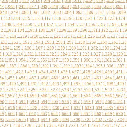
1,010
1,011
1,012
1,013
1,014
1,015
1,016
1,017
1,018
1,019
1,020
1,021
44
1,045
1,046
1,047
1,048
1,049
1,050
1,051
1,052
1,053
1,054
1,055
1
,078
1,079
1,080
1,081
1,082
1,083
1,084
1,085
1,086
1,087
1,088
1,089
1,113
1,114
1,115
1,116
1,117
1,118
1,119
1,120
1,121
1,122
1,123
1,124
7
1,148
1,149
1,150
1,151
1,152
1,153
1,154
1,155
1,156
1,157
1,158
1,159
82
1,183
1,184
1,185
1,186
1,187
1,188
1,189
1,190
1,191
1,192
1,193
1,1
217
1,218
1,219
1,220
1,221
1,222
1,223
1,224
1,225
1,226
1,227
1,2
,251
1,252
1,253
1,254
1,255
1,256
1,257
1,258
1,259
1,260
1,261
1,2
1,284
1,285
1,286
1,287
1,288
1,289
1,290
1,291
1,292
1,293
1,294
1,
8
1,319
1,320
1,321
1,322
1,323
1,324
1,325
1,326
1,327
1,328
1,329
1
52
1,353
1,354
1,355
1,356
1,357
1,358
1,359
1,360
1,361
1,362
1,363
1
386
1,387
1,388
1,389
1,390
1,391
1,392
1,393
1,394
1,395
1,396
1,397
0
1,421
1,422
1,423
1,424
1,425
1,426
1,427
1,428
1,429
1,430
1,431
1
54
1,455
1,456
1,457
1,458
1,459
1,460
1,461
1,462
1,463
1,464
1,465
1
488
1,489
1,490
1,491
1,492
1,493
1,494
1,495
1,496
1,497
1,498
1,499
1
22
1,523
1,524
1,525
1,526
1,527
1,528
1,529
1,530
1,531
1,532
1,533
1
56
1,557
1,558
1,559
1,560
1,561
1,562
1,563
1,564
1,565
1,566
1,567
1
590
1,591
1,592
1,593
1,594
1,595
1,596
1,597
1,598
1,599
1,600
1,601
1
25
1,626
1,627
1,628
1,629
1,630
1,631
1,632
1,633
1,634
1,635
1,636
1
59
1,660
1,661
1,662
1,663
1,664
1,665
1,666
1,667
1,668
1,669
1,670
1
693
1,694
1,695
1,696
1,697
1,698
1,699
1,700
1,701
1,702
1,703
1,704
1,727
1,728
1,729
1,730
1,731
1,732
1,733
1,734
1,735
1,736
1,737
1,