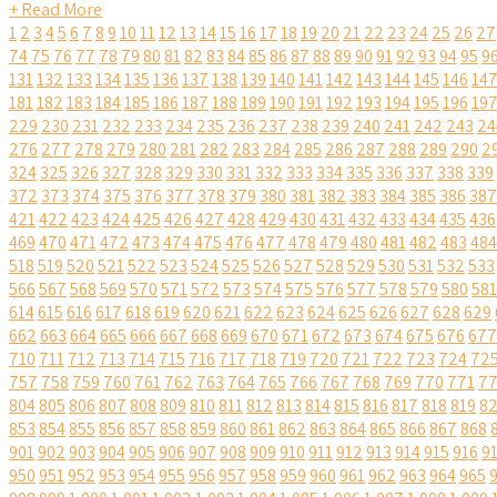
+ Read More
1
2
3
4
5
6
7
8
9
10
11
12
13
14
15
16
17
18
19
20
21
22
23
24
25
26
27
74
75
76
77
78
79
80
81
82
83
84
85
86
87
88
89
90
91
92
93
94
95
9
131
132
133
134
135
136
137
138
139
140
141
142
143
144
145
146
14
181
182
183
184
185
186
187
188
189
190
191
192
193
194
195
196
19
229
230
231
232
233
234
235
236
237
238
239
240
241
242
243
24
276
277
278
279
280
281
282
283
284
285
286
287
288
289
290
2
324
325
326
327
328
329
330
331
332
333
334
335
336
337
338
339
372
373
374
375
376
377
378
379
380
381
382
383
384
385
386
387
421
422
423
424
425
426
427
428
429
430
431
432
433
434
435
436
469
470
471
472
473
474
475
476
477
478
479
480
481
482
483
484
518
519
520
521
522
523
524
525
526
527
528
529
530
531
532
533
566
567
568
569
570
571
572
573
574
575
576
577
578
579
580
581
614
615
616
617
618
619
620
621
622
623
624
625
626
627
628
629
662
663
664
665
666
667
668
669
670
671
672
673
674
675
676
677
710
711
712
713
714
715
716
717
718
719
720
721
722
723
724
72
757
758
759
760
761
762
763
764
765
766
767
768
769
770
771
7
804
805
806
807
808
809
810
811
812
813
814
815
816
817
818
819
8
853
854
855
856
857
858
859
860
861
862
863
864
865
866
867
868
901
902
903
904
905
906
907
908
909
910
911
912
913
914
915
916
9
950
951
952
953
954
955
956
957
958
959
960
961
962
963
964
965