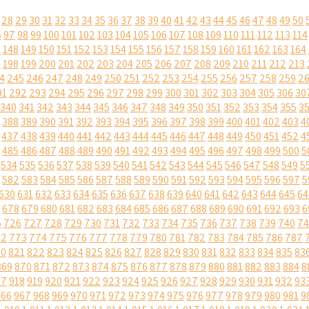
28
29
30
31
32
33
34
35
36
37
38
39
40
41
42
43
44
45
46
47
48
49
50
6
97
98
99
100
101
102
103
104
105
106
107
108
109
110
111
112
113
114
7
148
149
150
151
152
153
154
155
156
157
158
159
160
161
162
163
164
7
198
199
200
201
202
203
204
205
206
207
208
209
210
211
212
213
4
245
246
247
248
249
250
251
252
253
254
255
256
257
258
259
2
91
292
293
294
295
296
297
298
299
300
301
302
303
304
305
306
30
340
341
342
343
344
345
346
347
348
349
350
351
352
353
354
355
3
388
389
390
391
392
393
394
395
396
397
398
399
400
401
402
403
4
437
438
439
440
441
442
443
444
445
446
447
448
449
450
451
452
4
485
486
487
488
489
490
491
492
493
494
495
496
497
498
499
500
5
534
535
536
537
538
539
540
541
542
543
544
545
546
547
548
549
5
582
583
584
585
586
587
588
589
590
591
592
593
594
595
596
597
5
630
631
632
633
634
635
636
637
638
639
640
641
642
643
644
645
64
678
679
680
681
682
683
684
685
686
687
688
689
690
691
692
693
6
5
726
727
728
729
730
731
732
733
734
735
736
737
738
739
740
74
72
773
774
775
776
777
778
779
780
781
782
783
784
785
786
787
20
821
822
823
824
825
826
827
828
829
830
831
832
833
834
835
83
869
870
871
872
873
874
875
876
877
878
879
880
881
882
883
884
8
17
918
919
920
921
922
923
924
925
926
927
928
929
930
931
932
93
966
967
968
969
970
971
972
973
974
975
976
977
978
979
980
981
9