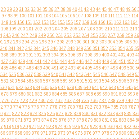
28
29
30
31
32
33
34
35
36
37
38
39
40
41
42
43
44
45
46
47
48
49
50
6
97
98
99
100
101
102
103
104
105
106
107
108
109
110
111
112
113
114
7
148
149
150
151
152
153
154
155
156
157
158
159
160
161
162
163
164
7
198
199
200
201
202
203
204
205
206
207
208
209
210
211
212
213
4
245
246
247
248
249
250
251
252
253
254
255
256
257
258
259
2
91
292
293
294
295
296
297
298
299
300
301
302
303
304
305
306
30
340
341
342
343
344
345
346
347
348
349
350
351
352
353
354
355
3
388
389
390
391
392
393
394
395
396
397
398
399
400
401
402
403
4
437
438
439
440
441
442
443
444
445
446
447
448
449
450
451
452
4
485
486
487
488
489
490
491
492
493
494
495
496
497
498
499
500
5
534
535
536
537
538
539
540
541
542
543
544
545
546
547
548
549
5
582
583
584
585
586
587
588
589
590
591
592
593
594
595
596
597
5
630
631
632
633
634
635
636
637
638
639
640
641
642
643
644
645
64
678
679
680
681
682
683
684
685
686
687
688
689
690
691
692
693
6
5
726
727
728
729
730
731
732
733
734
735
736
737
738
739
740
74
72
773
774
775
776
777
778
779
780
781
782
783
784
785
786
787
20
821
822
823
824
825
826
827
828
829
830
831
832
833
834
835
83
869
870
871
872
873
874
875
876
877
878
879
880
881
882
883
884
8
17
918
919
920
921
922
923
924
925
926
927
928
929
930
931
932
93
966
967
968
969
970
971
972
973
974
975
976
977
978
979
980
981
9