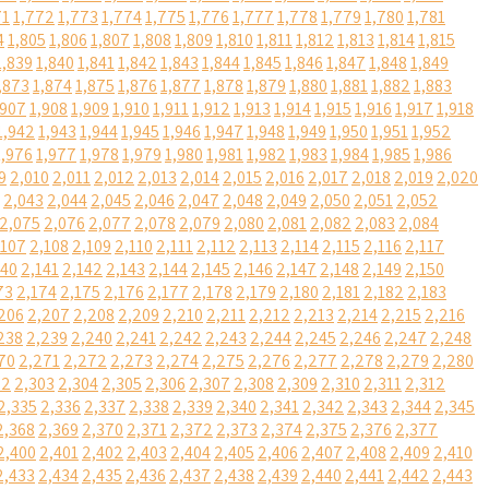
71
1,772
1,773
1,774
1,775
1,776
1,777
1,778
1,779
1,780
1,781
4
1,805
1,806
1,807
1,808
1,809
1,810
1,811
1,812
1,813
1,814
1,815
1,839
1,840
1,841
1,842
1,843
1,844
1,845
1,846
1,847
1,848
1,849
,873
1,874
1,875
1,876
1,877
1,878
1,879
1,880
1,881
1,882
1,883
,907
1,908
1,909
1,910
1,911
1,912
1,913
1,914
1,915
1,916
1,917
1,918
1,942
1,943
1,944
1,945
1,946
1,947
1,948
1,949
1,950
1,951
1,952
1,976
1,977
1,978
1,979
1,980
1,981
1,982
1,983
1,984
1,985
1,986
9
2,010
2,011
2,012
2,013
2,014
2,015
2,016
2,017
2,018
2,019
2,020
2,043
2,044
2,045
2,046
2,047
2,048
2,049
2,050
2,051
2,052
2,075
2,076
2,077
2,078
2,079
2,080
2,081
2,082
2,083
2,084
,107
2,108
2,109
2,110
2,111
2,112
2,113
2,114
2,115
2,116
2,117
140
2,141
2,142
2,143
2,144
2,145
2,146
2,147
2,148
2,149
2,150
73
2,174
2,175
2,176
2,177
2,178
2,179
2,180
2,181
2,182
2,183
206
2,207
2,208
2,209
2,210
2,211
2,212
2,213
2,214
2,215
2,216
238
2,239
2,240
2,241
2,242
2,243
2,244
2,245
2,246
2,247
2,248
70
2,271
2,272
2,273
2,274
2,275
2,276
2,277
2,278
2,279
2,280
02
2,303
2,304
2,305
2,306
2,307
2,308
2,309
2,310
2,311
2,312
2,335
2,336
2,337
2,338
2,339
2,340
2,341
2,342
2,343
2,344
2,345
2,368
2,369
2,370
2,371
2,372
2,373
2,374
2,375
2,376
2,377
2,400
2,401
2,402
2,403
2,404
2,405
2,406
2,407
2,408
2,409
2,410
2,433
2,434
2,435
2,436
2,437
2,438
2,439
2,440
2,441
2,442
2,443