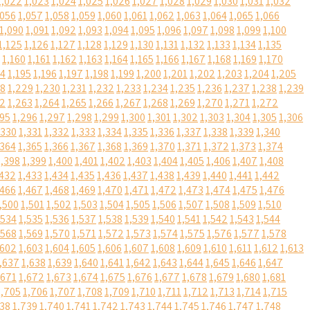
1,022
1,023
1,024
1,025
1,026
1,027
1,028
1,029
1,030
1,031
1,032
,056
1,057
1,058
1,059
1,060
1,061
1,062
1,063
1,064
1,065
1,066
1,090
1,091
1,092
1,093
1,094
1,095
1,096
1,097
1,098
1,099
1,100
1,125
1,126
1,127
1,128
1,129
1,130
1,131
1,132
1,133
1,134
1,135
1,160
1,161
1,162
1,163
1,164
1,165
1,166
1,167
1,168
1,169
1,170
94
1,195
1,196
1,197
1,198
1,199
1,200
1,201
1,202
1,203
1,204
1,205
28
1,229
1,230
1,231
1,232
1,233
1,234
1,235
1,236
1,237
1,238
1,239
62
1,263
1,264
1,265
1,266
1,267
1,268
1,269
1,270
1,271
1,272
295
1,296
1,297
1,298
1,299
1,300
1,301
1,302
1,303
1,304
1,305
1,306
,330
1,331
1,332
1,333
1,334
1,335
1,336
1,337
1,338
1,339
1,340
,364
1,365
1,366
1,367
1,368
1,369
1,370
1,371
1,372
1,373
1,374
1,398
1,399
1,400
1,401
1,402
1,403
1,404
1,405
1,406
1,407
1,408
,432
1,433
1,434
1,435
1,436
1,437
1,438
1,439
1,440
1,441
1,442
,466
1,467
1,468
1,469
1,470
1,471
1,472
1,473
1,474
1,475
1,476
,500
1,501
1,502
1,503
1,504
1,505
1,506
1,507
1,508
1,509
1,510
,534
1,535
1,536
1,537
1,538
1,539
1,540
1,541
1,542
1,543
1,544
,568
1,569
1,570
1,571
1,572
1,573
1,574
1,575
1,576
1,577
1,578
,602
1,603
1,604
1,605
1,606
1,607
1,608
1,609
1,610
1,611
1,612
1,613
,637
1,638
1,639
1,640
1,641
1,642
1,643
1,644
1,645
1,646
1,647
,671
1,672
1,673
1,674
1,675
1,676
1,677
1,678
1,679
1,680
1,681
1,705
1,706
1,707
1,708
1,709
1,710
1,711
1,712
1,713
1,714
1,715
738
1,739
1,740
1,741
1,742
1,743
1,744
1,745
1,746
1,747
1,748