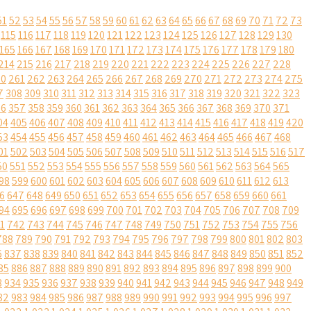
51
52
53
54
55
56
57
58
59
60
61
62
63
64
65
66
67
68
69
70
71
72
73
115
116
117
118
119
120
121
122
123
124
125
126
127
128
129
130
165
166
167
168
169
170
171
172
173
174
175
176
177
178
179
180
214
215
216
217
218
219
220
221
222
223
224
225
226
227
228
60
261
262
263
264
265
266
267
268
269
270
271
272
273
274
275
7
308
309
310
311
312
313
314
315
316
317
318
319
320
321
322
323
56
357
358
359
360
361
362
363
364
365
366
367
368
369
370
371
04
405
406
407
408
409
410
411
412
413
414
415
416
417
418
419
420
53
454
455
456
457
458
459
460
461
462
463
464
465
466
467
468
01
502
503
504
505
506
507
508
509
510
511
512
513
514
515
516
517
50
551
552
553
554
555
556
557
558
559
560
561
562
563
564
565
98
599
600
601
602
603
604
605
606
607
608
609
610
611
612
613
6
647
648
649
650
651
652
653
654
655
656
657
658
659
660
661
94
695
696
697
698
699
700
701
702
703
704
705
706
707
708
709
1
742
743
744
745
746
747
748
749
750
751
752
753
754
755
756
788
789
790
791
792
793
794
795
796
797
798
799
800
801
802
803
6
837
838
839
840
841
842
843
844
845
846
847
848
849
850
851
852
85
886
887
888
889
890
891
892
893
894
895
896
897
898
899
900
3
934
935
936
937
938
939
940
941
942
943
944
945
946
947
948
949
82
983
984
985
986
987
988
989
990
991
992
993
994
995
996
997