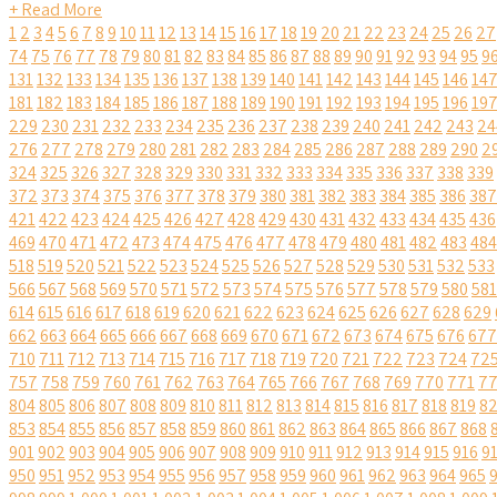
+ Read More
1
2
3
4
5
6
7
8
9
10
11
12
13
14
15
16
17
18
19
20
21
22
23
24
25
26
27
74
75
76
77
78
79
80
81
82
83
84
85
86
87
88
89
90
91
92
93
94
95
9
131
132
133
134
135
136
137
138
139
140
141
142
143
144
145
146
14
181
182
183
184
185
186
187
188
189
190
191
192
193
194
195
196
19
229
230
231
232
233
234
235
236
237
238
239
240
241
242
243
24
276
277
278
279
280
281
282
283
284
285
286
287
288
289
290
2
324
325
326
327
328
329
330
331
332
333
334
335
336
337
338
339
372
373
374
375
376
377
378
379
380
381
382
383
384
385
386
387
421
422
423
424
425
426
427
428
429
430
431
432
433
434
435
436
469
470
471
472
473
474
475
476
477
478
479
480
481
482
483
484
518
519
520
521
522
523
524
525
526
527
528
529
530
531
532
533
566
567
568
569
570
571
572
573
574
575
576
577
578
579
580
581
614
615
616
617
618
619
620
621
622
623
624
625
626
627
628
629
662
663
664
665
666
667
668
669
670
671
672
673
674
675
676
677
710
711
712
713
714
715
716
717
718
719
720
721
722
723
724
72
757
758
759
760
761
762
763
764
765
766
767
768
769
770
771
7
804
805
806
807
808
809
810
811
812
813
814
815
816
817
818
819
8
853
854
855
856
857
858
859
860
861
862
863
864
865
866
867
868
901
902
903
904
905
906
907
908
909
910
911
912
913
914
915
916
9
950
951
952
953
954
955
956
957
958
959
960
961
962
963
964
965