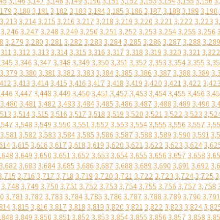
45
3,146
3,147
3,148
3,149
3,150
3,151
3,152
3,153
3,154
3,155
3,156
3
,179
3,180
3,181
3,182
3,183
3,184
3,185
3,186
3,187
3,188
3,189
3,190
3,213
3,214
3,215
3,216
3,217
3,218
3,219
3,220
3,221
3,222
3,223
3
3,246
3,247
3,248
3,249
3,250
3,251
3,252
3,253
3,254
3,255
3,256
8
3,279
3,280
3,281
3,282
3,283
3,284
3,285
3,286
3,287
3,288
3,28
,311
3,312
3,313
3,314
3,315
3,316
3,317
3,318
3,319
3,320
3,321
3,32
,345
3,346
3,347
3,348
3,349
3,350
3,351
3,352
3,353
3,354
3,355
3,3
3,379
3,380
3,381
3,382
3,383
3,384
3,385
3,386
3,387
3,388
3,389
3,
,412
3,413
3,414
3,415
3,416
3,417
3,418
3,419
3,420
3,421
3,422
3,42
,446
3,447
3,448
3,449
3,450
3,451
3,452
3,453
3,454
3,455
3,456
3,4
3,480
3,481
3,482
3,483
3,484
3,485
3,486
3,487
3,488
3,489
3,490
3,
,513
3,514
3,515
3,516
3,517
3,518
3,519
3,520
3,521
3,522
3,523
3,52
,547
3,548
3,549
3,550
3,551
3,552
3,553
3,554
3,555
3,556
3,557
3,5
3,581
3,582
3,583
3,584
3,585
3,586
3,587
3,588
3,589
3,590
3,591
3,
614
3,615
3,616
3,617
3,618
3,619
3,620
3,621
3,622
3,623
3,624
3,62
,648
3,649
3,650
3,651
3,652
3,653
3,654
3,655
3,656
3,657
3,658
3,6
3,682
3,683
3,684
3,685
3,686
3,687
3,688
3,689
3,690
3,691
3,692
3,
3,715
3,716
3,717
3,718
3,719
3,720
3,721
3,722
3,723
3,724
3,725
3
3,748
3,749
3,750
3,751
3,752
3,753
3,754
3,755
3,756
3,757
3,758
80
3,781
3,782
3,783
3,784
3,785
3,786
3,787
3,788
3,789
3,790
3,791
814
3,815
3,816
3,817
3,818
3,819
3,820
3,821
3,822
3,823
3,824
3,82
,848
3,849
3,850
3,851
3,852
3,853
3,854
3,855
3,856
3,857
3,858
3,8