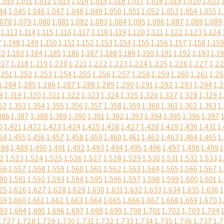
1,010
1,011
1,012
1,013
1,014
1,015
1,016
1,017
1,018
1,019
1,020
1,021
44
1,045
1,046
1,047
1,048
1,049
1,050
1,051
1,052
1,053
1,054
1,055
1
,078
1,079
1,080
1,081
1,082
1,083
1,084
1,085
1,086
1,087
1,088
1,089
1,113
1,114
1,115
1,116
1,117
1,118
1,119
1,120
1,121
1,122
1,123
1,124
7
1,148
1,149
1,150
1,151
1,152
1,153
1,154
1,155
1,156
1,157
1,158
1,159
82
1,183
1,184
1,185
1,186
1,187
1,188
1,189
1,190
1,191
1,192
1,193
1,1
217
1,218
1,219
1,220
1,221
1,222
1,223
1,224
1,225
1,226
1,227
1,2
,251
1,252
1,253
1,254
1,255
1,256
1,257
1,258
1,259
1,260
1,261
1,2
1,284
1,285
1,286
1,287
1,288
1,289
1,290
1,291
1,292
1,293
1,294
1,
8
1,319
1,320
1,321
1,322
1,323
1,324
1,325
1,326
1,327
1,328
1,329
1
52
1,353
1,354
1,355
1,356
1,357
1,358
1,359
1,360
1,361
1,362
1,363
1
386
1,387
1,388
1,389
1,390
1,391
1,392
1,393
1,394
1,395
1,396
1,397
0
1,421
1,422
1,423
1,424
1,425
1,426
1,427
1,428
1,429
1,430
1,431
1
54
1,455
1,456
1,457
1,458
1,459
1,460
1,461
1,462
1,463
1,464
1,465
1
488
1,489
1,490
1,491
1,492
1,493
1,494
1,495
1,496
1,497
1,498
1,499
1
22
1,523
1,524
1,525
1,526
1,527
1,528
1,529
1,530
1,531
1,532
1,533
1
56
1,557
1,558
1,559
1,560
1,561
1,562
1,563
1,564
1,565
1,566
1,567
1
590
1,591
1,592
1,593
1,594
1,595
1,596
1,597
1,598
1,599
1,600
1,601
1
25
1,626
1,627
1,628
1,629
1,630
1,631
1,632
1,633
1,634
1,635
1,636
1
59
1,660
1,661
1,662
1,663
1,664
1,665
1,666
1,667
1,668
1,669
1,670
1
693
1,694
1,695
1,696
1,697
1,698
1,699
1,700
1,701
1,702
1,703
1,704
1,727
1,728
1,729
1,730
1,731
1,732
1,733
1,734
1,735
1,736
1,737
1,