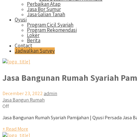
Perbaikan Atap
Jasa Bor Sumur
Jasa Galian Tanah
Qyusi
Program Cicil Syariah
Program Rekomendasi
Loker
Berita
Contact
Jadwalkan Survey
Jasa Bangunan Rumah Syariah Pam
December 23, 2022
admin
Jasa Bangun Rumah
Off
Jasa Bangunan Rumah Syariah Pamijahan | Qyusi Persada Jasa Ban
+ Read More