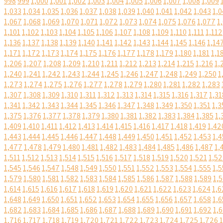
998
999
1,000
1,001
1,002
1,003
1,004
1,005
1,006
1,007
1,008
1,009
1,033
1,034
1,035
1,036
1,037
1,038
1,039
1,040
1,041
1,042
1,043
1,0
1,067
1,068
1,069
1,070
1,071
1,072
1,073
1,074
1,075
1,076
1,077
1
1,101
1,102
1,103
1,104
1,105
1,106
1,107
1,108
1,109
1,110
1,111
1,112
1,136
1,137
1,138
1,139
1,140
1,141
1,142
1,143
1,144
1,145
1,146
1,14
1,171
1,172
1,173
1,174
1,175
1,176
1,177
1,178
1,179
1,180
1,181
1,1
1,206
1,207
1,208
1,209
1,210
1,211
1,212
1,213
1,214
1,215
1,216
1,
1,240
1,241
1,242
1,243
1,244
1,245
1,246
1,247
1,248
1,249
1,250
1
1,273
1,274
1,275
1,276
1,277
1,278
1,279
1,280
1,281
1,282
1,283
1,307
1,308
1,309
1,310
1,311
1,312
1,313
1,314
1,315
1,316
1,317
1,31
1,341
1,342
1,343
1,344
1,345
1,346
1,347
1,348
1,349
1,350
1,351
1,3
1,375
1,376
1,377
1,378
1,379
1,380
1,381
1,382
1,383
1,384
1,385
1,
1,409
1,410
1,411
1,412
1,413
1,414
1,415
1,416
1,417
1,418
1,419
1,42
1,443
1,444
1,445
1,446
1,447
1,448
1,449
1,450
1,451
1,452
1,453
1,4
1,477
1,478
1,479
1,480
1,481
1,482
1,483
1,484
1,485
1,486
1,487
1,
1,511
1,512
1,513
1,514
1,515
1,516
1,517
1,518
1,519
1,520
1,521
1,5
1,545
1,546
1,547
1,548
1,549
1,550
1,551
1,552
1,553
1,554
1,555
1,5
1,579
1,580
1,581
1,582
1,583
1,584
1,585
1,586
1,587
1,588
1,589
1,
1,614
1,615
1,616
1,617
1,618
1,619
1,620
1,621
1,622
1,623
1,624
1,6
1,648
1,649
1,650
1,651
1,652
1,653
1,654
1,655
1,656
1,657
1,658
1,6
1,682
1,683
1,684
1,685
1,686
1,687
1,688
1,689
1,690
1,691
1,692
1,
1,716
1,717
1,718
1,719
1,720
1,721
1,722
1,723
1,724
1,725
1,726