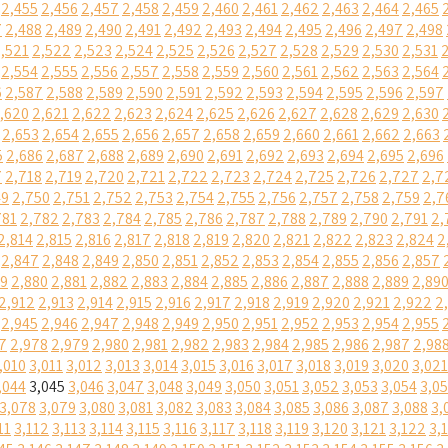
2,455
2,456
2,457
2,458
2,459
2,460
2,461
2,462
2,463
2,464
2,465
7
2,488
2,489
2,490
2,491
2,492
2,493
2,494
2,495
2,496
2,497
2,498
,521
2,522
2,523
2,524
2,525
2,526
2,527
2,528
2,529
2,530
2,531
2,554
2,555
2,556
2,557
2,558
2,559
2,560
2,561
2,562
2,563
2,564
6
2,587
2,588
2,589
2,590
2,591
2,592
2,593
2,594
2,595
2,596
2,597
,620
2,621
2,622
2,623
2,624
2,625
2,626
2,627
2,628
2,629
2,630
2,653
2,654
2,655
2,656
2,657
2,658
2,659
2,660
2,661
2,662
2,663
5
2,686
2,687
2,688
2,689
2,690
2,691
2,692
2,693
2,694
2,695
2,696
7
2,718
2,719
2,720
2,721
2,722
2,723
2,724
2,725
2,726
2,727
2,7
49
2,750
2,751
2,752
2,753
2,754
2,755
2,756
2,757
2,758
2,759
2,7
781
2,782
2,783
2,784
2,785
2,786
2,787
2,788
2,789
2,790
2,791
2,
2,814
2,815
2,816
2,817
2,818
2,819
2,820
2,821
2,822
2,823
2,824
2
2,847
2,848
2,849
2,850
2,851
2,852
2,853
2,854
2,855
2,856
2,857
79
2,880
2,881
2,882
2,883
2,884
2,885
2,886
2,887
2,888
2,889
2,89
2,912
2,913
2,914
2,915
2,916
2,917
2,918
2,919
2,920
2,921
2,922
2
2,945
2,946
2,947
2,948
2,949
2,950
2,951
2,952
2,953
2,954
2,955
7
2,978
2,979
2,980
2,981
2,982
2,983
2,984
2,985
2,986
2,987
2,98
,010
3,011
3,012
3,013
3,014
3,015
3,016
3,017
3,018
3,019
3,020
3,021
,044
3,045
3,046
3,047
3,048
3,049
3,050
3,051
3,052
3,053
3,054
3,0
3,078
3,079
3,080
3,081
3,082
3,083
3,084
3,085
3,086
3,087
3,088
3,
11
3,112
3,113
3,114
3,115
3,116
3,117
3,118
3,119
3,120
3,121
3,122
3,