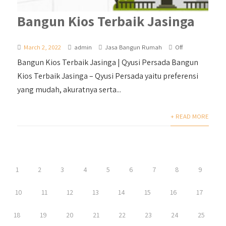
Bangun Kios Terbaik Jasinga
March 2, 2022
admin
Jasa Bangun Rumah
Off
Bangun Kios Terbaik Jasinga | Qyusi Persada Bangun
Kios Terbaik Jasinga – Qyusi Persada yaitu preferensi
yang mudah, akuratnya serta...
+ READ MORE
1
2
3
4
5
6
7
8
9
10
11
12
13
14
15
16
17
18
19
20
21
22
23
24
25