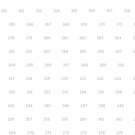
151
152
153
154
155
156
157
158
165
166
167
168
169
170
171
178
179
180
181
182
183
184
1
191
192
193
194
195
196
197
204
205
206
207
208
209
210
217
218
219
220
221
222
223
2
230
231
232
233
234
235
236
243
244
245
246
247
248
249
256
257
258
259
260
261
262
269
270
271
272
273
274
275