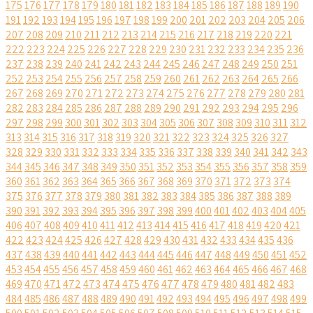
175
176
177
178
179
180
181
182
183
184
185
186
187
188
189
190
191
192
193
194
195
196
197
198
199
200
201
202
203
204
205
206
207
208
209
210
211
212
213
214
215
216
217
218
219
220
221
222
223
224
225
226
227
228
229
230
231
232
233
234
235
236
237
238
239
240
241
242
243
244
245
246
247
248
249
250
251
252
253
254
255
256
257
258
259
260
261
262
263
264
265
266
267
268
269
270
271
272
273
274
275
276
277
278
279
280
281
282
283
284
285
286
287
288
289
290
291
292
293
294
295
296
297
298
299
300
301
302
303
304
305
306
307
308
309
310
311
312
313
314
315
316
317
318
319
320
321
322
323
324
325
326
327
328
329
330
331
332
333
334
335
336
337
338
339
340
341
342
343
344
345
346
347
348
349
350
351
352
353
354
355
356
357
358
359
360
361
362
363
364
365
366
367
368
369
370
371
372
373
374
375
376
377
378
379
380
381
382
383
384
385
386
387
388
389
390
391
392
393
394
395
396
397
398
399
400
401
402
403
404
405
406
407
408
409
410
411
412
413
414
415
416
417
418
419
420
421
422
423
424
425
426
427
428
429
430
431
432
433
434
435
436
437
438
439
440
441
442
443
444
445
446
447
448
449
450
451
452
453
454
455
456
457
458
459
460
461
462
463
464
465
466
467
468
469
470
471
472
473
474
475
476
477
478
479
480
481
482
483
484
485
486
487
488
489
490
491
492
493
494
495
496
497
498
499