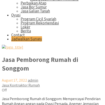
Perbaikan Atap
Jasa Bor Sumur
Jasa Galian Tanah
Qyusi
Program Cicil Syariah
Program Rekomendasi
Loker
Berita
Contact
Jadwalkan Survey
Jasa Pemborong Rumah di
Songgom
August 17, 2022
admin
Jasa Kontraktor Rumah
Off
Jasa Pemborong Rumah di Songgom: Mempercayai Pendirian
Rumah Angan-angan pada Qyusi Persada, Anemer Jempolan