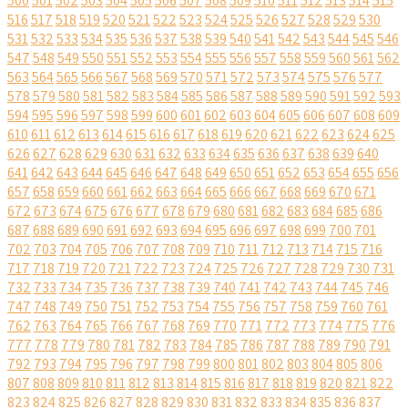
500
501
502
503
504
505
506
507
508
509
510
511
512
513
514
515
516
517
518
519
520
521
522
523
524
525
526
527
528
529
530
531
532
533
534
535
536
537
538
539
540
541
542
543
544
545
546
547
548
549
550
551
552
553
554
555
556
557
558
559
560
561
562
563
564
565
566
567
568
569
570
571
572
573
574
575
576
577
578
579
580
581
582
583
584
585
586
587
588
589
590
591
592
593
594
595
596
597
598
599
600
601
602
603
604
605
606
607
608
609
610
611
612
613
614
615
616
617
618
619
620
621
622
623
624
625
626
627
628
629
630
631
632
633
634
635
636
637
638
639
640
641
642
643
644
645
646
647
648
649
650
651
652
653
654
655
656
657
658
659
660
661
662
663
664
665
666
667
668
669
670
671
672
673
674
675
676
677
678
679
680
681
682
683
684
685
686
687
688
689
690
691
692
693
694
695
696
697
698
699
700
701
702
703
704
705
706
707
708
709
710
711
712
713
714
715
716
717
718
719
720
721
722
723
724
725
726
727
728
729
730
731
732
733
734
735
736
737
738
739
740
741
742
743
744
745
746
747
748
749
750
751
752
753
754
755
756
757
758
759
760
761
762
763
764
765
766
767
768
769
770
771
772
773
774
775
776
777
778
779
780
781
782
783
784
785
786
787
788
789
790
791
792
793
794
795
796
797
798
799
800
801
802
803
804
805
806
807
808
809
810
811
812
813
814
815
816
817
818
819
820
821
822
823
824
825
826
827
828
829
830
831
832
833
834
835
836
837