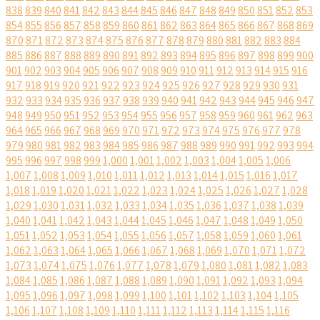
838
839
840
841
842
843
844
845
846
847
848
849
850
851
852
853
854
855
856
857
858
859
860
861
862
863
864
865
866
867
868
869
870
871
872
873
874
875
876
877
878
879
880
881
882
883
884
885
886
887
888
889
890
891
892
893
894
895
896
897
898
899
900
901
902
903
904
905
906
907
908
909
910
911
912
913
914
915
916
917
918
919
920
921
922
923
924
925
926
927
928
929
930
931
932
933
934
935
936
937
938
939
940
941
942
943
944
945
946
947
948
949
950
951
952
953
954
955
956
957
958
959
960
961
962
963
964
965
966
967
968
969
970
971
972
973
974
975
976
977
978
979
980
981
982
983
984
985
986
987
988
989
990
991
992
993
994
995
996
997
998
999
1,000
1,001
1,002
1,003
1,004
1,005
1,006
1,007
1,008
1,009
1,010
1,011
1,012
1,013
1,014
1,015
1,016
1,017
1,018
1,019
1,020
1,021
1,022
1,023
1,024
1,025
1,026
1,027
1,028
1,029
1,030
1,031
1,032
1,033
1,034
1,035
1,036
1,037
1,038
1,039
1,040
1,041
1,042
1,043
1,044
1,045
1,046
1,047
1,048
1,049
1,050
1,051
1,052
1,053
1,054
1,055
1,056
1,057
1,058
1,059
1,060
1,061
1,062
1,063
1,064
1,065
1,066
1,067
1,068
1,069
1,070
1,071
1,072
1,073
1,074
1,075
1,076
1,077
1,078
1,079
1,080
1,081
1,082
1,083
1,084
1,085
1,086
1,087
1,088
1,089
1,090
1,091
1,092
1,093
1,094
1,095
1,096
1,097
1,098
1,099
1,100
1,101
1,102
1,103
1,104
1,105
1,106
1,107
1,108
1,109
1,110
1,111
1,112
1,113
1,114
1,115
1,116