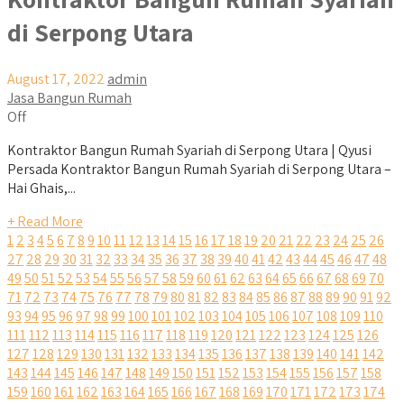
di Serpong Utara
August 17, 2022
admin
Jasa Bangun Rumah
Off
Kontraktor Bangun Rumah Syariah di Serpong Utara | Qyusi
Persada Kontraktor Bangun Rumah Syariah di Serpong Utara –
Hai Ghais,...
+ Read More
1
2
3
4
5
6
7
8
9
10
11
12
13
14
15
16
17
18
19
20
21
22
23
24
25
26
27
28
29
30
31
32
33
34
35
36
37
38
39
40
41
42
43
44
45
46
47
48
49
50
51
52
53
54
55
56
57
58
59
60
61
62
63
64
65
66
67
68
69
70
71
72
73
74
75
76
77
78
79
80
81
82
83
84
85
86
87
88
89
90
91
92
93
94
95
96
97
98
99
100
101
102
103
104
105
106
107
108
109
110
111
112
113
114
115
116
117
118
119
120
121
122
123
124
125
126
127
128
129
130
131
132
133
134
135
136
137
138
139
140
141
142
143
144
145
146
147
148
149
150
151
152
153
154
155
156
157
158
159
160
161
162
163
164
165
166
167
168
169
170
171
172
173
174