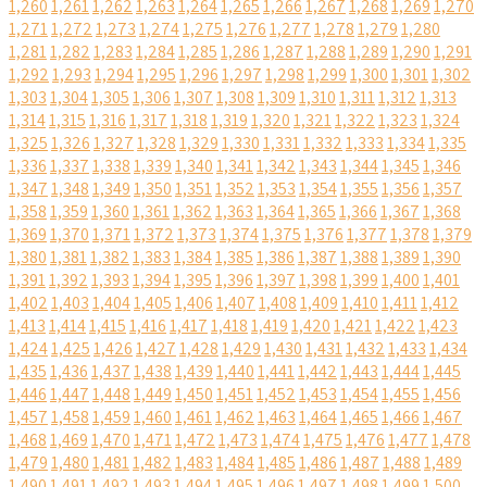
1,260
1,261
1,262
1,263
1,264
1,265
1,266
1,267
1,268
1,269
1,270
1,271
1,272
1,273
1,274
1,275
1,276
1,277
1,278
1,279
1,280
1,281
1,282
1,283
1,284
1,285
1,286
1,287
1,288
1,289
1,290
1,291
1,292
1,293
1,294
1,295
1,296
1,297
1,298
1,299
1,300
1,301
1,302
1,303
1,304
1,305
1,306
1,307
1,308
1,309
1,310
1,311
1,312
1,313
1,314
1,315
1,316
1,317
1,318
1,319
1,320
1,321
1,322
1,323
1,324
1,325
1,326
1,327
1,328
1,329
1,330
1,331
1,332
1,333
1,334
1,335
1,336
1,337
1,338
1,339
1,340
1,341
1,342
1,343
1,344
1,345
1,346
1,347
1,348
1,349
1,350
1,351
1,352
1,353
1,354
1,355
1,356
1,357
1,358
1,359
1,360
1,361
1,362
1,363
1,364
1,365
1,366
1,367
1,368
1,369
1,370
1,371
1,372
1,373
1,374
1,375
1,376
1,377
1,378
1,379
1,380
1,381
1,382
1,383
1,384
1,385
1,386
1,387
1,388
1,389
1,390
1,391
1,392
1,393
1,394
1,395
1,396
1,397
1,398
1,399
1,400
1,401
1,402
1,403
1,404
1,405
1,406
1,407
1,408
1,409
1,410
1,411
1,412
1,413
1,414
1,415
1,416
1,417
1,418
1,419
1,420
1,421
1,422
1,423
1,424
1,425
1,426
1,427
1,428
1,429
1,430
1,431
1,432
1,433
1,434
1,435
1,436
1,437
1,438
1,439
1,440
1,441
1,442
1,443
1,444
1,445
1,446
1,447
1,448
1,449
1,450
1,451
1,452
1,453
1,454
1,455
1,456
1,457
1,458
1,459
1,460
1,461
1,462
1,463
1,464
1,465
1,466
1,467
1,468
1,469
1,470
1,471
1,472
1,473
1,474
1,475
1,476
1,477
1,478
1,479
1,480
1,481
1,482
1,483
1,484
1,485
1,486
1,487
1,488
1,489
1,490
1,491
1,492
1,493
1,494
1,495
1,496
1,497
1,498
1,499
1,500