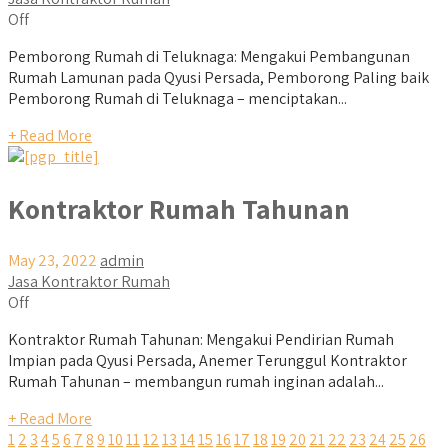
Off
Pemborong Rumah di Teluknaga: Mengakui Pembangunan
Rumah Lamunan pada Qyusi Persada, Pemborong Paling baik
Pemborong Rumah di Teluknaga – menciptakan...
+ Read More
Kontraktor Rumah Tahunan
May 23, 2022
admin
Jasa Kontraktor Rumah
Off
Kontraktor Rumah Tahunan: Mengakui Pendirian Rumah
Impian pada Qyusi Persada, Anemer Terunggul Kontraktor
Rumah Tahunan – membangun rumah inginan adalah...
+ Read More
1
2
3
4
5
6
7
8
9
10
11
12
13
14
15
16
17
18
19
20
21
22
23
24
25
26