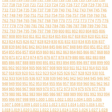
717
718
719
720
721
722
723
724
725
726
727
728
729
730
731
732
733
734
735
736
737
738
739
740
741
742
743
744
745
746
747
748
749
750
751
752
753
754
755
756
757
758
759
760
761
762
763
764
765
766
767
768
769
770
771
772
773
774
775
776
777
778
779
780
781
782
783
784
785
786
787
788
789
790
791
792
793
794
795
796
797
798
799
800
801
802
803
804
805
806
807
808
809
810
811
812
813
814
815
816
817
818
819
820
821
822
823
824
825
826
827
828
829
830
831
832
833
834
835
836
837
838
839
840
841
842
843
844
845
846
847
848
849
850
851
852
853
854
855
856
857
858
859
860
861
862
863
864
865
866
867
868
869
870
871
872
873
874
875
876
877
878
879
880
881
882
883
884
885
886
887
888
889
890
891
892
893
894
895
896
897
898
899
900
901
902
903
904
905
906
907
908
909
910
911
912
913
914
915
916
917
918
919
920
921
922
923
924
925
926
927
928
929
930
931
932
933
934
935
936
937
938
939
940
941
942
943
944
945
946
947
948
949
950
951
952
953
954
955
956
957
958
959
960
961
962
963
964
965
966
967
968
969
970
971
972
973
974
975
976
977
978
979
980
981
982
983
984
985
986
987
988
989
990
991
992
993
994
995
996
997
998
999
1,000
1,001
1,002
1,003
1,004
1,005
1,006
1,007
1,008
1,009
1,010
1,011
1,012
1,013
1,014
1,015
1,016
1,017
1,018
1,019
1,020
1,021
1,022
1,023
1,024
1,025
1,026
1,027
1,028