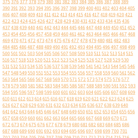
375
376
377
378
379
380
381
382
383
384
385
386
387
388
389
390
391
392
393
394
395
396
397
398
399
400
401
402
403
404
405
406
407
408
409
410
411
412
413
414
415
416
417
418
419
420
421
422
423
424
425
426
427
428
429
430
431
432
433
434
435
436
437
438
439
440
441
442
443
444
445
446
447
448
449
450
451
452
453
454
455
456
457
458
459
460
461
462
463
464
465
466
467
468
469
470
471
472
473
474
475
476
477
478
479
480
481
482
483
484
485
486
487
488
489
490
491
492
493
494
495
496
497
498
499
500
501
502
503
504
505
506
507
508
509
510
511
512
513
514
515
516
517
518
519
520
521
522
523
524
525
526
527
528
529
530
531
532
533
534
535
536
537
538
539
540
541
542
543
544
545
546
547
548
549
550
551
552
553
554
555
556
557
558
559
560
561
562
563
564
565
566
567
568
569
570
571
572
573
574
575
576
577
578
579
580
581
582
583
584
585
586
587
588
589
590
591
592
593
594
595
596
597
598
599
600
601
602
603
604
605
606
607
608
609
610
611
612
613
614
615
616
617
618
619
620
621
622
623
624
625
626
627
628
629
630
631
632
633
634
635
636
637
638
639
640
641
642
643
644
645
646
647
648
649
650
651
652
653
654
655
656
657
658
659
660
661
662
663
664
665
666
667
668
669
670
671
672
673
674
675
676
677
678
679
680
681
682
683
684
685
686
687
688
689
690
691
692
693
694
695
696
697
698
699
700
701
702
703
704
705
706
707
708
709
710
711
712
713
714
715
716