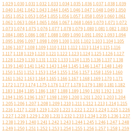
1,029
1,030
1,031
1,032
1,033
1,034
1,035
1,036
1,037
1,038
1,039
1,040
1,041
1,042
1,043
1,044
1,045
1,046
1,047
1,048
1,049
1,050
1,051
1,052
1,053
1,054
1,055
1,056
1,057
1,058
1,059
1,060
1,061
1,062
1,063
1,064
1,065
1,066
1,067
1,068
1,069
1,070
1,071
1,072
1,073
1,074
1,075
1,076
1,077
1,078
1,079
1,080
1,081
1,082
1,083
1,084
1,085
1,086
1,087
1,088
1,089
1,090
1,091
1,092
1,093
1,094
1,095
1,096
1,097
1,098
1,099
1,100
1,101
1,102
1,103
1,104
1,105
1,106
1,107
1,108
1,109
1,110
1,111
1,112
1,113
1,114
1,115
1,116
1,117
1,118
1,119
1,120
1,121
1,122
1,123
1,124
1,125
1,126
1,127
1,128
1,129
1,130
1,131
1,132
1,133
1,134
1,135
1,136
1,137
1,138
1,139
1,140
1,141
1,142
1,143
1,144
1,145
1,146
1,147
1,148
1,149
1,150
1,151
1,152
1,153
1,154
1,155
1,156
1,157
1,158
1,159
1,160
1,161
1,162
1,163
1,164
1,165
1,166
1,167
1,168
1,169
1,170
1,171
1,172
1,173
1,174
1,175
1,176
1,177
1,178
1,179
1,180
1,181
1,182
1,183
1,184
1,185
1,186
1,187
1,188
1,189
1,190
1,191
1,192
1,193
1,194
1,195
1,196
1,197
1,198
1,199
1,200
1,201
1,202
1,203
1,204
1,205
1,206
1,207
1,208
1,209
1,210
1,211
1,212
1,213
1,214
1,215
1,216
1,217
1,218
1,219
1,220
1,221
1,222
1,223
1,224
1,225
1,226
1,227
1,228
1,229
1,230
1,231
1,232
1,233
1,234
1,235
1,236
1,237
1,238
1,239
1,240
1,241
1,242
1,243
1,244
1,245
1,246
1,247
1,248
1,249
1,250
1,251
1,252
1,253
1,254
1,255
1,256
1,257
1,258
1,259