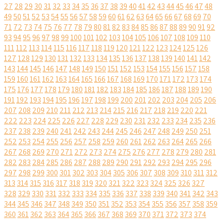
27
28
29
30
31
32
33
34
35
36
37
38
39
40
41
42
43
44
45
46
47
48
49
50
51
52
53
54
55
56
57
58
59
60
61
62
63
64
65
66
67
68
69
70
71
72
73
74
75
76
77
78
79
80
81
82
83
84
85
86
87
88
89
90
91
92
93
94
95
96
97
98
99
100
101
102
103
104
105
106
107
108
109
110
111
112
113
114
115
116
117
118
119
120
121
122
123
124
125
126
127
128
129
130
131
132
133
134
135
136
137
138
139
140
141
142
143
144
145
146
147
148
149
150
151
152
153
154
155
156
157
158
159
160
161
162
163
164
165
166
167
168
169
170
171
172
173
174
175
176
177
178
179
180
181
182
183
184
185
186
187
188
189
190
191
192
193
194
195
196
197
198
199
200
201
202
203
204
205
206
207
208
209
210
211
212
213
214
215
216
217
218
219
220
221
222
223
224
225
226
227
228
229
230
231
232
233
234
235
236
237
238
239
240
241
242
243
244
245
246
247
248
249
250
251
252
253
254
255
256
257
258
259
260
261
262
263
264
265
266
267
268
269
270
271
272
273
274
275
276
277
278
279
280
281
282
283
284
285
286
287
288
289
290
291
292
293
294
295
296
297
298
299
300
301
302
303
304
305
306
307
308
309
310
311
312
313
314
315
316
317
318
319
320
321
322
323
324
325
326
327
328
329
330
331
332
333
334
335
336
337
338
339
340
341
342
343
344
345
346
347
348
349
350
351
352
353
354
355
356
357
358
359
360
361
362
363
364
365
366
367
368
369
370
371
372
373
374