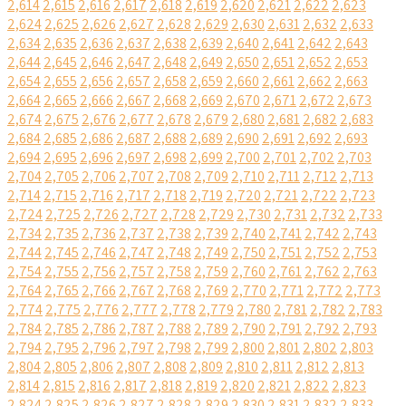
2,614
2,615
2,616
2,617
2,618
2,619
2,620
2,621
2,622
2,623
2,624
2,625
2,626
2,627
2,628
2,629
2,630
2,631
2,632
2,633
2,634
2,635
2,636
2,637
2,638
2,639
2,640
2,641
2,642
2,643
2,644
2,645
2,646
2,647
2,648
2,649
2,650
2,651
2,652
2,653
2,654
2,655
2,656
2,657
2,658
2,659
2,660
2,661
2,662
2,663
2,664
2,665
2,666
2,667
2,668
2,669
2,670
2,671
2,672
2,673
2,674
2,675
2,676
2,677
2,678
2,679
2,680
2,681
2,682
2,683
2,684
2,685
2,686
2,687
2,688
2,689
2,690
2,691
2,692
2,693
2,694
2,695
2,696
2,697
2,698
2,699
2,700
2,701
2,702
2,703
2,704
2,705
2,706
2,707
2,708
2,709
2,710
2,711
2,712
2,713
2,714
2,715
2,716
2,717
2,718
2,719
2,720
2,721
2,722
2,723
2,724
2,725
2,726
2,727
2,728
2,729
2,730
2,731
2,732
2,733
2,734
2,735
2,736
2,737
2,738
2,739
2,740
2,741
2,742
2,743
2,744
2,745
2,746
2,747
2,748
2,749
2,750
2,751
2,752
2,753
2,754
2,755
2,756
2,757
2,758
2,759
2,760
2,761
2,762
2,763
2,764
2,765
2,766
2,767
2,768
2,769
2,770
2,771
2,772
2,773
2,774
2,775
2,776
2,777
2,778
2,779
2,780
2,781
2,782
2,783
2,784
2,785
2,786
2,787
2,788
2,789
2,790
2,791
2,792
2,793
2,794
2,795
2,796
2,797
2,798
2,799
2,800
2,801
2,802
2,803
2,804
2,805
2,806
2,807
2,808
2,809
2,810
2,811
2,812
2,813
2,814
2,815
2,816
2,817
2,818
2,819
2,820
2,821
2,822
2,823
2,824
2,825
2,826
2,827
2,828
2,829
2,830
2,831
2,832
2,833