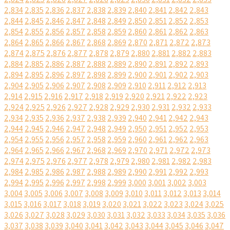
2,834
2,835
2,836
2,837
2,838
2,839
2,840
2,841
2,842
2,843
2,844
2,845
2,846
2,847
2,848
2,849
2,850
2,851
2,852
2,853
2,854
2,855
2,856
2,857
2,858
2,859
2,860
2,861
2,862
2,863
2,864
2,865
2,866
2,867
2,868
2,869
2,870
2,871
2,872
2,873
2,874
2,875
2,876
2,877
2,878
2,879
2,880
2,881
2,882
2,883
2,884
2,885
2,886
2,887
2,888
2,889
2,890
2,891
2,892
2,893
2,894
2,895
2,896
2,897
2,898
2,899
2,900
2,901
2,902
2,903
2,904
2,905
2,906
2,907
2,908
2,909
2,910
2,911
2,912
2,913
2,914
2,915
2,916
2,917
2,918
2,919
2,920
2,921
2,922
2,923
2,924
2,925
2,926
2,927
2,928
2,929
2,930
2,931
2,932
2,933
2,934
2,935
2,936
2,937
2,938
2,939
2,940
2,941
2,942
2,943
2,944
2,945
2,946
2,947
2,948
2,949
2,950
2,951
2,952
2,953
2,954
2,955
2,956
2,957
2,958
2,959
2,960
2,961
2,962
2,963
2,964
2,965
2,966
2,967
2,968
2,969
2,970
2,971
2,972
2,973
2,974
2,975
2,976
2,977
2,978
2,979
2,980
2,981
2,982
2,983
2,984
2,985
2,986
2,987
2,988
2,989
2,990
2,991
2,992
2,993
2,994
2,995
2,996
2,997
2,998
2,999
3,000
3,001
3,002
3,003
3,004
3,005
3,006
3,007
3,008
3,009
3,010
3,011
3,012
3,013
3,014
3,015
3,016
3,017
3,018
3,019
3,020
3,021
3,022
3,023
3,024
3,025
3,026
3,027
3,028
3,029
3,030
3,031
3,032
3,033
3,034
3,035
3,036
3,037
3,038
3,039
3,040
3,041
3,042
3,043
3,044
3,045
3,046
3,047