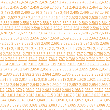
2,422
2,423
2,424
2,425
2,426
2,427
2,428
2,429
2,430
2,431
2,432
2,455
2,456
2,457
2,458
2,459
2,460
2,461
2,462
2,463
2,464
2,465
7
2,488
2,489
2,490
2,491
2,492
2,493
2,494
2,495
2,496
2,497
2,498
,521
2,522
2,523
2,524
2,525
2,526
2,527
2,528
2,529
2,530
2,531
2,554
2,555
2,556
2,557
2,558
2,559
2,560
2,561
2,562
2,563
2,564
6
2,587
2,588
2,589
2,590
2,591
2,592
2,593
2,594
2,595
2,596
2,597
,620
2,621
2,622
2,623
2,624
2,625
2,626
2,627
2,628
2,629
2,630
2,653
2,654
2,655
2,656
2,657
2,658
2,659
2,660
2,661
2,662
2,663
5
2,686
2,687
2,688
2,689
2,690
2,691
2,692
2,693
2,694
2,695
2,696
7
2,718
2,719
2,720
2,721
2,722
2,723
2,724
2,725
2,726
2,727
2,7
49
2,750
2,751
2,752
2,753
2,754
2,755
2,756
2,757
2,758
2,759
2,7
781
2,782
2,783
2,784
2,785
2,786
2,787
2,788
2,789
2,790
2,791
2,
2,814
2,815
2,816
2,817
2,818
2,819
2,820
2,821
2,822
2,823
2,824
2
2,847
2,848
2,849
2,850
2,851
2,852
2,853
2,854
2,855
2,856
2,857
79
2,880
2,881
2,882
2,883
2,884
2,885
2,886
2,887
2,888
2,889
2,89
2,912
2,913
2,914
2,915
2,916
2,917
2,918
2,919
2,920
2,921
2,922
2
2,945
2,946
2,947
2,948
2,949
2,950
2,951
2,952
2,953
2,954
2,955
7
2,978
2,979
2,980
2,981
2,982
2,983
2,984
2,985
2,986
2,987
2,98
,010
3,011
3,012
3,013
3,014
3,015
3,016
3,017
3,018
3,019
3,020
3,021
,044
3,045
3,046
3,047
3,048
3,049
3,050
3,051
3,052
3,053
3,054
3,0
3,078
3,079
3,080
3,081
3,082
3,083
3,084
3,085
3,086
3,087
3,088
3,