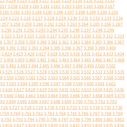
123
3,124
3,125
3,126
3,127
3,128
3,129
3,130
3,131
3,132
3,133
,157
3,158
3,159
3,160
3,161
3,162
3,163
3,164
3,165
3,166
3,167
3,191
3,192
3,193
3,194
3,195
3,196
3,197
3,198
3,199
3,200
3,201
,224
3,225
3,226
3,227
3,228
3,229
3,230
3,231
3,232
3,233
3,234
3,257
3,258
3,259
3,260
3,261
3,262
3,263
3,264
3,265
3,266
3,267
9
3,290
3,291
3,292
3,293
3,294
3,295
3,296
3,297
3,298
3,299
2
3,323
3,324
3,325
3,326
3,327
3,328
3,329
3,330
3,331
3,332
3,333
56
3,357
3,358
3,359
3,360
3,361
3,362
3,363
3,364
3,365
3,366
3,367
390
3,391
3,392
3,393
3,394
3,395
3,396
3,397
3,398
3,399
3,400
3
3,424
3,425
3,426
3,427
3,428
3,429
3,430
3,431
3,432
3,433
3,434
57
3,458
3,459
3,460
3,461
3,462
3,463
3,464
3,465
3,466
3,467
3,468
491
3,492
3,493
3,494
3,495
3,496
3,497
3,498
3,499
3,500
3,501
4
3,525
3,526
3,527
3,528
3,529
3,530
3,531
3,532
3,533
3,534
3,535
58
3,559
3,560
3,561
3,562
3,563
3,564
3,565
3,566
3,567
3,568
3,569
592
3,593
3,594
3,595
3,596
3,597
3,598
3,599
3,600
3,601
3,602
5
3,626
3,627
3,628
3,629
3,630
3,631
3,632
3,633
3,634
3,635
3,636
59
3,660
3,661
3,662
3,663
3,664
3,665
3,666
3,667
3,668
3,669
3,670
693
3,694
3,695
3,696
3,697
3,698
3,699
3,700
3,701
3,702
3,703
,726
3,727
3,728
3,729
3,730
3,731
3,732
3,733
3,734
3,735
3,736
3,759
3,760
3,761
3,762
3,763
3,764
3,765
3,766
3,767
3,768
3,769
3,792
3,793
3,794
3,795
3,796
3,797
3,798
3,799
3,800
3,801
3,802
5
3,826
3,827
3,828
3,829
3,830
3,831
3,832
3,833
3,834
3,835
3,836