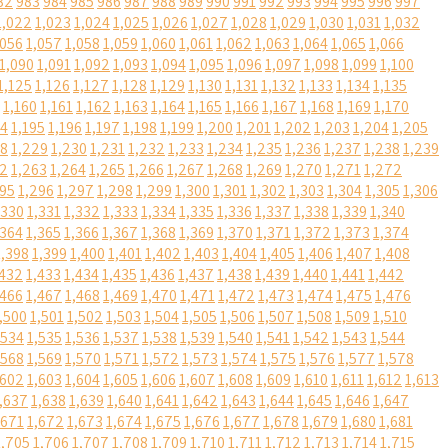
82
983
984
985
986
987
988
989
990
991
992
993
994
995
996
997
1,022
1,023
1,024
1,025
1,026
1,027
1,028
1,029
1,030
1,031
1,032
,056
1,057
1,058
1,059
1,060
1,061
1,062
1,063
1,064
1,065
1,066
1,090
1,091
1,092
1,093
1,094
1,095
1,096
1,097
1,098
1,099
1,100
1,125
1,126
1,127
1,128
1,129
1,130
1,131
1,132
1,133
1,134
1,135
1,160
1,161
1,162
1,163
1,164
1,165
1,166
1,167
1,168
1,169
1,170
94
1,195
1,196
1,197
1,198
1,199
1,200
1,201
1,202
1,203
1,204
1,205
28
1,229
1,230
1,231
1,232
1,233
1,234
1,235
1,236
1,237
1,238
1,239
62
1,263
1,264
1,265
1,266
1,267
1,268
1,269
1,270
1,271
1,272
295
1,296
1,297
1,298
1,299
1,300
1,301
1,302
1,303
1,304
1,305
1,306
,330
1,331
1,332
1,333
1,334
1,335
1,336
1,337
1,338
1,339
1,340
,364
1,365
1,366
1,367
1,368
1,369
1,370
1,371
1,372
1,373
1,374
1,398
1,399
1,400
1,401
1,402
1,403
1,404
1,405
1,406
1,407
1,408
,432
1,433
1,434
1,435
1,436
1,437
1,438
1,439
1,440
1,441
1,442
,466
1,467
1,468
1,469
1,470
1,471
1,472
1,473
1,474
1,475
1,476
,500
1,501
1,502
1,503
1,504
1,505
1,506
1,507
1,508
1,509
1,510
,534
1,535
1,536
1,537
1,538
1,539
1,540
1,541
1,542
1,543
1,544
,568
1,569
1,570
1,571
1,572
1,573
1,574
1,575
1,576
1,577
1,578
,602
1,603
1,604
1,605
1,606
1,607
1,608
1,609
1,610
1,611
1,612
1,613
,637
1,638
1,639
1,640
1,641
1,642
1,643
1,644
1,645
1,646
1,647
,671
1,672
1,673
1,674
1,675
1,676
1,677
1,678
1,679
1,680
1,681
1,705
1,706
1,707
1,708
1,709
1,710
1,711
1,712
1,713
1,714
1,715