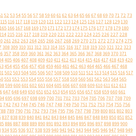
51
52
53
54
55
56
57
58
59
60
61
62
63
64
65
66
67
68
69
70
71
72
73
115
116
117
118
119
120
121
122
123
124
125
126
127
128
129
130
165
166
167
168
169
170
171
172
173
174
175
176
177
178
179
180
214
215
216
217
218
219
220
221
222
223
224
225
226
227
228
60
261
262
263
264
265
266
267
268
269
270
271
272
273
274
275
7
308
309
310
311
312
313
314
315
316
317
318
319
320
321
322
323
56
357
358
359
360
361
362
363
364
365
366
367
368
369
370
371
04
405
406
407
408
409
410
411
412
413
414
415
416
417
418
419
420
53
454
455
456
457
458
459
460
461
462
463
464
465
466
467
468
01
502
503
504
505
506
507
508
509
510
511
512
513
514
515
516
517
50
551
552
553
554
555
556
557
558
559
560
561
562
563
564
565
98
599
600
601
602
603
604
605
606
607
608
609
610
611
612
613
6
647
648
649
650
651
652
653
654
655
656
657
658
659
660
661
94
695
696
697
698
699
700
701
702
703
704
705
706
707
708
709
1
742
743
744
745
746
747
748
749
750
751
752
753
754
755
756
788
789
790
791
792
793
794
795
796
797
798
799
800
801
802
803
6
837
838
839
840
841
842
843
844
845
846
847
848
849
850
851
852
85
886
887
888
889
890
891
892
893
894
895
896
897
898
899
900
3
934
935
936
937
938
939
940
941
942
943
944
945
946
947
948
949