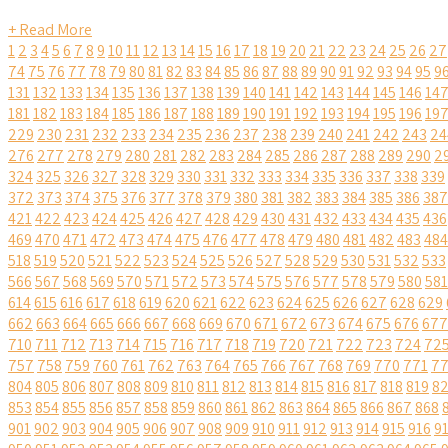
+ Read More
1
2
3
4
5
6
7
8
9
10
11
12
13
14
15
16
17
18
19
20
21
22
23
24
25
26
27
74
75
76
77
78
79
80
81
82
83
84
85
86
87
88
89
90
91
92
93
94
95
9
131
132
133
134
135
136
137
138
139
140
141
142
143
144
145
146
14
181
182
183
184
185
186
187
188
189
190
191
192
193
194
195
196
19
229
230
231
232
233
234
235
236
237
238
239
240
241
242
243
24
276
277
278
279
280
281
282
283
284
285
286
287
288
289
290
2
324
325
326
327
328
329
330
331
332
333
334
335
336
337
338
339
372
373
374
375
376
377
378
379
380
381
382
383
384
385
386
387
421
422
423
424
425
426
427
428
429
430
431
432
433
434
435
436
469
470
471
472
473
474
475
476
477
478
479
480
481
482
483
484
518
519
520
521
522
523
524
525
526
527
528
529
530
531
532
533
566
567
568
569
570
571
572
573
574
575
576
577
578
579
580
581
614
615
616
617
618
619
620
621
622
623
624
625
626
627
628
629
662
663
664
665
666
667
668
669
670
671
672
673
674
675
676
677
710
711
712
713
714
715
716
717
718
719
720
721
722
723
724
72
757
758
759
760
761
762
763
764
765
766
767
768
769
770
771
7
804
805
806
807
808
809
810
811
812
813
814
815
816
817
818
819
8
853
854
855
856
857
858
859
860
861
862
863
864
865
866
867
868
901
902
903
904
905
906
907
908
909
910
911
912
913
914
915
916
9