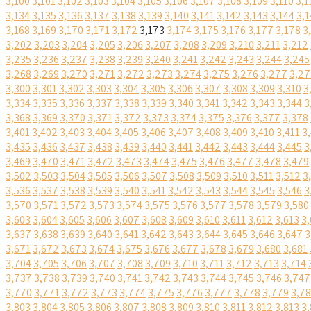
3,100
3,101
3,102
3,103
3,104
3,105
3,106
3,107
3,108
3,109
3,110
3,1
3,134
3,135
3,136
3,137
3,138
3,139
3,140
3,141
3,142
3,143
3,144
3,1
3,168
3,169
3,170
3,171
3,172
3,173
3,174
3,175
3,176
3,177
3,178
3
3,202
3,203
3,204
3,205
3,206
3,207
3,208
3,209
3,210
3,211
3,212
3,235
3,236
3,237
3,238
3,239
3,240
3,241
3,242
3,243
3,244
3,245
3,268
3,269
3,270
3,271
3,272
3,273
3,274
3,275
3,276
3,277
3,27
3,300
3,301
3,302
3,303
3,304
3,305
3,306
3,307
3,308
3,309
3,310
3
3,334
3,335
3,336
3,337
3,338
3,339
3,340
3,341
3,342
3,343
3,344
3
3,368
3,369
3,370
3,371
3,372
3,373
3,374
3,375
3,376
3,377
3,378
3,401
3,402
3,403
3,404
3,405
3,406
3,407
3,408
3,409
3,410
3,411
3
3,435
3,436
3,437
3,438
3,439
3,440
3,441
3,442
3,443
3,444
3,445
3
3,469
3,470
3,471
3,472
3,473
3,474
3,475
3,476
3,477
3,478
3,479
3,502
3,503
3,504
3,505
3,506
3,507
3,508
3,509
3,510
3,511
3,512
3
3,536
3,537
3,538
3,539
3,540
3,541
3,542
3,543
3,544
3,545
3,546
3
3,570
3,571
3,572
3,573
3,574
3,575
3,576
3,577
3,578
3,579
3,580
3,603
3,604
3,605
3,606
3,607
3,608
3,609
3,610
3,611
3,612
3,613
3,
3,637
3,638
3,639
3,640
3,641
3,642
3,643
3,644
3,645
3,646
3,647
3
3,671
3,672
3,673
3,674
3,675
3,676
3,677
3,678
3,679
3,680
3,681
3,704
3,705
3,706
3,707
3,708
3,709
3,710
3,711
3,712
3,713
3,714
3,737
3,738
3,739
3,740
3,741
3,742
3,743
3,744
3,745
3,746
3,747
3,770
3,771
3,772
3,773
3,774
3,775
3,776
3,777
3,778
3,779
3,7
3,803
3,804
3,805
3,806
3,807
3,808
3,809
3,810
3,811
3,812
3,813
3,