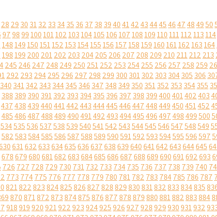
28
29
30
31
32
33
34
35
36
37
38
39
40
41
42
43
44
45
46
47
48
49
50
6
97
98
99
100
101
102
103
104
105
106
107
108
109
110
111
112
113
114
7
148
149
150
151
152
153
154
155
156
157
158
159
160
161
162
163
164
7
198
199
200
201
202
203
204
205
206
207
208
209
210
211
212
213
4
245
246
247
248
249
250
251
252
253
254
255
256
257
258
259
2
91
292
293
294
295
296
297
298
299
300
301
302
303
304
305
306
30
340
341
342
343
344
345
346
347
348
349
350
351
352
353
354
355
3
388
389
390
391
392
393
394
395
396
397
398
399
400
401
402
403
4
437
438
439
440
441
442
443
444
445
446
447
448
449
450
451
452
4
485
486
487
488
489
490
491
492
493
494
495
496
497
498
499
500
5
534
535
536
537
538
539
540
541
542
543
544
545
546
547
548
549
5
582
583
584
585
586
587
588
589
590
591
592
593
594
595
596
597
5
630
631
632
633
634
635
636
637
638
639
640
641
642
643
644
645
64
678
679
680
681
682
683
684
685
686
687
688
689
690
691
692
693
6
5
726
727
728
729
730
731
732
733
734
735
736
737
738
739
740
74
72
773
774
775
776
777
778
779
780
781
782
783
784
785
786
787
20
821
822
823
824
825
826
827
828
829
830
831
832
833
834
835
83
869
870
871
872
873
874
875
876
877
878
879
880
881
882
883
884
8
17
918
919
920
921
922
923
924
925
926
927
928
929
930
931
932
93