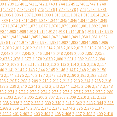
738
1,739
1,740
1,741
1,742
1,743
1,744
1,745
1,746
1,747
1,748
71
1,772
1,773
1,774
1,775
1,776
1,777
1,778
1,779
1,780
1,781
4
1,805
1,806
1,807
1,808
1,809
1,810
1,811
1,812
1,813
1,814
1,815
1,839
1,840
1,841
1,842
1,843
1,844
1,845
1,846
1,847
1,848
1,849
,873
1,874
1,875
1,876
1,877
1,878
1,879
1,880
1,881
1,882
1,883
,907
1,908
1,909
1,910
1,911
1,912
1,913
1,914
1,915
1,916
1,917
1,918
1,942
1,943
1,944
1,945
1,946
1,947
1,948
1,949
1,950
1,951
1,952
1,976
1,977
1,978
1,979
1,980
1,981
1,982
1,983
1,984
1,985
1,986
9
2,010
2,011
2,012
2,013
2,014
2,015
2,016
2,017
2,018
2,019
2,020
2,043
2,044
2,045
2,046
2,047
2,048
2,049
2,050
2,051
2,052
2,075
2,076
2,077
2,078
2,079
2,080
2,081
2,082
2,083
2,084
,107
2,108
2,109
2,110
2,111
2,112
2,113
2,114
2,115
2,116
2,117
140
2,141
2,142
2,143
2,144
2,145
2,146
2,147
2,148
2,149
2,150
73
2,174
2,175
2,176
2,177
2,178
2,179
2,180
2,181
2,182
2,183
206
2,207
2,208
2,209
2,210
2,211
2,212
2,213
2,214
2,215
2,216
238
2,239
2,240
2,241
2,242
2,243
2,244
2,245
2,246
2,247
2,248
70
2,271
2,272
2,273
2,274
2,275
2,276
2,277
2,278
2,279
2,280
02
2,303
2,304
2,305
2,306
2,307
2,308
2,309
2,310
2,311
2,312
2,335
2,336
2,337
2,338
2,339
2,340
2,341
2,342
2,343
2,344
2,345
2,368
2,369
2,370
2,371
2,372
2,373
2,374
2,375
2,376
2,377
2,400
2,401
2,402
2,403
2,404
2,405
2,406
2,407
2,408
2,409
2,410