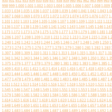
950
951
952
953
954
955
956
957
958
959
960
961
962
963
964
965
998
999
1,000
1,001
1,002
1,003
1,004
1,005
1,006
1,007
1,008
1,009
1,033
1,034
1,035
1,036
1,037
1,038
1,039
1,040
1,041
1,042
1,043
1,0
1,067
1,068
1,069
1,070
1,071
1,072
1,073
1,074
1,075
1,076
1,077
1
1,101
1,102
1,103
1,104
1,105
1,106
1,107
1,108
1,109
1,110
1,111
1,112
1,136
1,137
1,138
1,139
1,140
1,141
1,142
1,143
1,144
1,145
1,146
1,14
1,171
1,172
1,173
1,174
1,175
1,176
1,177
1,178
1,179
1,180
1,181
1,1
1,206
1,207
1,208
1,209
1,210
1,211
1,212
1,213
1,214
1,215
1,216
1,
1,240
1,241
1,242
1,243
1,244
1,245
1,246
1,247
1,248
1,249
1,250
1
1,273
1,274
1,275
1,276
1,277
1,278
1,279
1,280
1,281
1,282
1,283
1,307
1,308
1,309
1,310
1,311
1,312
1,313
1,314
1,315
1,316
1,317
1,31
1,341
1,342
1,343
1,344
1,345
1,346
1,347
1,348
1,349
1,350
1,351
1,3
1,375
1,376
1,377
1,378
1,379
1,380
1,381
1,382
1,383
1,384
1,385
1,
1,409
1,410
1,411
1,412
1,413
1,414
1,415
1,416
1,417
1,418
1,419
1,42
1,443
1,444
1,445
1,446
1,447
1,448
1,449
1,450
1,451
1,452
1,453
1,4
1,477
1,478
1,479
1,480
1,481
1,482
1,483
1,484
1,485
1,486
1,487
1,
1,511
1,512
1,513
1,514
1,515
1,516
1,517
1,518
1,519
1,520
1,521
1,5
1,545
1,546
1,547
1,548
1,549
1,550
1,551
1,552
1,553
1,554
1,555
1,5
1,579
1,580
1,581
1,582
1,583
1,584
1,585
1,586
1,587
1,588
1,589
1,
1,614
1,615
1,616
1,617
1,618
1,619
1,620
1,621
1,622
1,623
1,624
1,6
1,648
1,649
1,650
1,651
1,652
1,653
1,654
1,655
1,656
1,657
1,658
1,6
1,682
1,683
1,684
1,685
1,686
1,687
1,688
1,689
1,690
1,691
1,692
1,