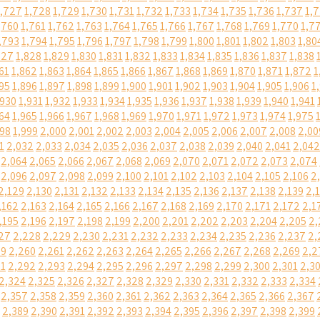
1,727
1,728
1,729
1,730
1,731
1,732
1,733
1,734
1,735
1,736
1,737
1,
,760
1,761
1,762
1,763
1,764
1,765
1,766
1,767
1,768
1,769
1,770
1,7
,793
1,794
1,795
1,796
1,797
1,798
1,799
1,800
1,801
1,802
1,803
1,80
827
1,828
1,829
1,830
1,831
1,832
1,833
1,834
1,835
1,836
1,837
1,838
61
1,862
1,863
1,864
1,865
1,866
1,867
1,868
1,869
1,870
1,871
1,872
1
95
1,896
1,897
1,898
1,899
1,900
1,901
1,902
1,903
1,904
1,905
1,906
1
,930
1,931
1,932
1,933
1,934
1,935
1,936
1,937
1,938
1,939
1,940
1,941
64
1,965
1,966
1,967
1,968
1,969
1,970
1,971
1,972
1,973
1,974
1,975
998
1,999
2,000
2,001
2,002
2,003
2,004
2,005
2,006
2,007
2,008
2,00
1
2,032
2,033
2,034
2,035
2,036
2,037
2,038
2,039
2,040
2,041
2,042
2,064
2,065
2,066
2,067
2,068
2,069
2,070
2,071
2,072
2,073
2,074
2,096
2,097
2,098
2,099
2,100
2,101
2,102
2,103
2,104
2,105
2,106
2
2,129
2,130
2,131
2,132
2,133
2,134
2,135
2,136
2,137
2,138
2,139
2,
,162
2,163
2,164
2,165
2,166
2,167
2,168
2,169
2,170
2,171
2,172
2,1
,195
2,196
2,197
2,198
2,199
2,200
2,201
2,202
2,203
2,204
2,205
2,
27
2,228
2,229
2,230
2,231
2,232
2,233
2,234
2,235
2,236
2,237
2,
59
2,260
2,261
2,262
2,263
2,264
2,265
2,266
2,267
2,268
2,269
2,2
91
2,292
2,293
2,294
2,295
2,296
2,297
2,298
2,299
2,300
2,301
2,3
2,324
2,325
2,326
2,327
2,328
2,329
2,330
2,331
2,332
2,333
2,334
2,357
2,358
2,359
2,360
2,361
2,362
2,363
2,364
2,365
2,366
2,367
2,389
2,390
2,391
2,392
2,393
2,394
2,395
2,396
2,397
2,398
2,399