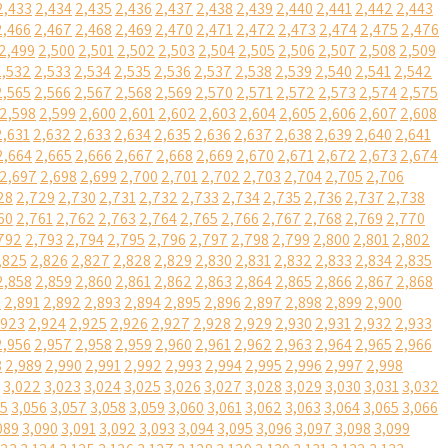
2,433
2,434
2,435
2,436
2,437
2,438
2,439
2,440
2,441
2,442
2,443
2,466
2,467
2,468
2,469
2,470
2,471
2,472
2,473
2,474
2,475
2,476
2,499
2,500
2,501
2,502
2,503
2,504
2,505
2,506
2,507
2,508
2,509
2,532
2,533
2,534
2,535
2,536
2,537
2,538
2,539
2,540
2,541
2,542
2,565
2,566
2,567
2,568
2,569
2,570
2,571
2,572
2,573
2,574
2,575
2,598
2,599
2,600
2,601
2,602
2,603
2,604
2,605
2,606
2,607
2,608
2,631
2,632
2,633
2,634
2,635
2,636
2,637
2,638
2,639
2,640
2,641
2,664
2,665
2,666
2,667
2,668
2,669
2,670
2,671
2,672
2,673
2,674
2,697
2,698
2,699
2,700
2,701
2,702
2,703
2,704
2,705
2,706
28
2,729
2,730
2,731
2,732
2,733
2,734
2,735
2,736
2,737
2,738
60
2,761
2,762
2,763
2,764
2,765
2,766
2,767
2,768
2,769
2,770
792
2,793
2,794
2,795
2,796
2,797
2,798
2,799
2,800
2,801
2,802
,825
2,826
2,827
2,828
2,829
2,830
2,831
2,832
2,833
2,834
2,835
2,858
2,859
2,860
2,861
2,862
2,863
2,864
2,865
2,866
2,867
2,868
0
2,891
2,892
2,893
2,894
2,895
2,896
2,897
2,898
2,899
2,900
,923
2,924
2,925
2,926
2,927
2,928
2,929
2,930
2,931
2,932
2,933
2,956
2,957
2,958
2,959
2,960
2,961
2,962
2,963
2,964
2,965
2,966
8
2,989
2,990
2,991
2,992
2,993
2,994
2,995
2,996
2,997
2,998
3,022
3,023
3,024
3,025
3,026
3,027
3,028
3,029
3,030
3,031
3,032
55
3,056
3,057
3,058
3,059
3,060
3,061
3,062
3,063
3,064
3,065
3,066
089
3,090
3,091
3,092
3,093
3,094
3,095
3,096
3,097
3,098
3,099