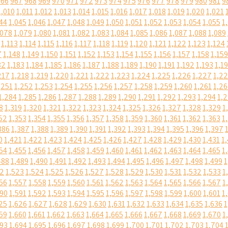
966
967
968
969
970
971
972
973
974
975
976
977
978
979
980
981
9
1,010
1,011
1,012
1,013
1,014
1,015
1,016
1,017
1,018
1,019
1,020
1,021
44
1,045
1,046
1,047
1,048
1,049
1,050
1,051
1,052
1,053
1,054
1,055
1
,078
1,079
1,080
1,081
1,082
1,083
1,084
1,085
1,086
1,087
1,088
1,089
1,113
1,114
1,115
1,116
1,117
1,118
1,119
1,120
1,121
1,122
1,123
1,124
7
1,148
1,149
1,150
1,151
1,152
1,153
1,154
1,155
1,156
1,157
1,158
1,159
82
1,183
1,184
1,185
1,186
1,187
1,188
1,189
1,190
1,191
1,192
1,193
1,1
217
1,218
1,219
1,220
1,221
1,222
1,223
1,224
1,225
1,226
1,227
1,2
,251
1,252
1,253
1,254
1,255
1,256
1,257
1,258
1,259
1,260
1,261
1,2
1,284
1,285
1,286
1,287
1,288
1,289
1,290
1,291
1,292
1,293
1,294
1,
8
1,319
1,320
1,321
1,322
1,323
1,324
1,325
1,326
1,327
1,328
1,329
1
52
1,353
1,354
1,355
1,356
1,357
1,358
1,359
1,360
1,361
1,362
1,363
1
386
1,387
1,388
1,389
1,390
1,391
1,392
1,393
1,394
1,395
1,396
1,397
0
1,421
1,422
1,423
1,424
1,425
1,426
1,427
1,428
1,429
1,430
1,431
1
54
1,455
1,456
1,457
1,458
1,459
1,460
1,461
1,462
1,463
1,464
1,465
1
488
1,489
1,490
1,491
1,492
1,493
1,494
1,495
1,496
1,497
1,498
1,499
1
22
1,523
1,524
1,525
1,526
1,527
1,528
1,529
1,530
1,531
1,532
1,533
1
56
1,557
1,558
1,559
1,560
1,561
1,562
1,563
1,564
1,565
1,566
1,567
1
590
1,591
1,592
1,593
1,594
1,595
1,596
1,597
1,598
1,599
1,600
1,601
1
25
1,626
1,627
1,628
1,629
1,630
1,631
1,632
1,633
1,634
1,635
1,636
1
59
1,660
1,661
1,662
1,663
1,664
1,665
1,666
1,667
1,668
1,669
1,670
1
693
1,694
1,695
1,696
1,697
1,698
1,699
1,700
1,701
1,702
1,703
1,704