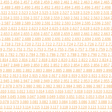
2,455
2,456
2,457
2,458
2,459
2,460
2,461
2,462
2,463
2,464
2,465
7
2,488
2,489
2,490
2,491
2,492
2,493
2,494
2,495
2,496
2,497
2,498
,521
2,522
2,523
2,524
2,525
2,526
2,527
2,528
2,529
2,530
2,531
2,554
2,555
2,556
2,557
2,558
2,559
2,560
2,561
2,562
2,563
2,564
6
2,587
2,588
2,589
2,590
2,591
2,592
2,593
2,594
2,595
2,596
2,597
,620
2,621
2,622
2,623
2,624
2,625
2,626
2,627
2,628
2,629
2,630
2,653
2,654
2,655
2,656
2,657
2,658
2,659
2,660
2,661
2,662
2,663
5
2,686
2,687
2,688
2,689
2,690
2,691
2,692
2,693
2,694
2,695
2,696
7
2,718
2,719
2,720
2,721
2,722
2,723
2,724
2,725
2,726
2,727
2,7
49
2,750
2,751
2,752
2,753
2,754
2,755
2,756
2,757
2,758
2,759
2,7
781
2,782
2,783
2,784
2,785
2,786
2,787
2,788
2,789
2,790
2,791
2,
2,814
2,815
2,816
2,817
2,818
2,819
2,820
2,821
2,822
2,823
2,824
2
2,847
2,848
2,849
2,850
2,851
2,852
2,853
2,854
2,855
2,856
2,857
79
2,880
2,881
2,882
2,883
2,884
2,885
2,886
2,887
2,888
2,889
2,89
2,912
2,913
2,914
2,915
2,916
2,917
2,918
2,919
2,920
2,921
2,922
2
2,945
2,946
2,947
2,948
2,949
2,950
2,951
2,952
2,953
2,954
2,955
7
2,978
2,979
2,980
2,981
2,982
2,983
2,984
2,985
2,986
2,987
2,98
,010
3,011
3,012
3,013
3,014
3,015
3,016
3,017
3,018
3,019
3,020
3,021
,044
3,045
3,046
3,047
3,048
3,049
3,050
3,051
3,052
3,053
3,054
3,0
3,078
3,079
3,080
3,081
3,082
3,083
3,084
3,085
3,086
3,087
3,088
3,
11
3,112
3,113
3,114
3,115
3,116
3,117
3,118
3,119
3,120
3,121
3,122
3,