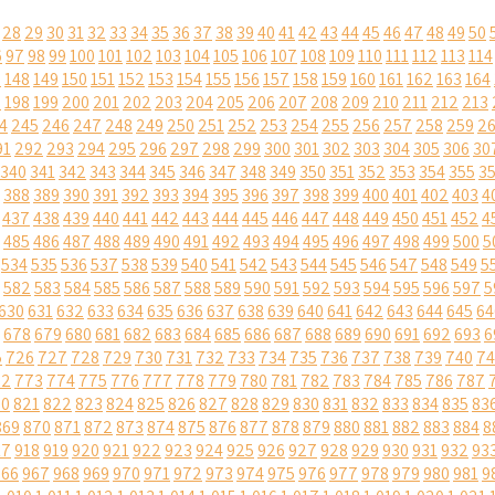
28
29
30
31
32
33
34
35
36
37
38
39
40
41
42
43
44
45
46
47
48
49
50
6
97
98
99
100
101
102
103
104
105
106
107
108
109
110
111
112
113
114
7
148
149
150
151
152
153
154
155
156
157
158
159
160
161
162
163
164
7
198
199
200
201
202
203
204
205
206
207
208
209
210
211
212
213
4
245
246
247
248
249
250
251
252
253
254
255
256
257
258
259
2
91
292
293
294
295
296
297
298
299
300
301
302
303
304
305
306
30
340
341
342
343
344
345
346
347
348
349
350
351
352
353
354
355
3
388
389
390
391
392
393
394
395
396
397
398
399
400
401
402
403
4
437
438
439
440
441
442
443
444
445
446
447
448
449
450
451
452
4
485
486
487
488
489
490
491
492
493
494
495
496
497
498
499
500
5
534
535
536
537
538
539
540
541
542
543
544
545
546
547
548
549
5
582
583
584
585
586
587
588
589
590
591
592
593
594
595
596
597
5
630
631
632
633
634
635
636
637
638
639
640
641
642
643
644
645
64
678
679
680
681
682
683
684
685
686
687
688
689
690
691
692
693
6
5
726
727
728
729
730
731
732
733
734
735
736
737
738
739
740
74
72
773
774
775
776
777
778
779
780
781
782
783
784
785
786
787
20
821
822
823
824
825
826
827
828
829
830
831
832
833
834
835
83
869
870
871
872
873
874
875
876
877
878
879
880
881
882
883
884
8
17
918
919
920
921
922
923
924
925
926
927
928
929
930
931
932
93
966
967
968
969
970
971
972
973
974
975
976
977
978
979
980
981
9