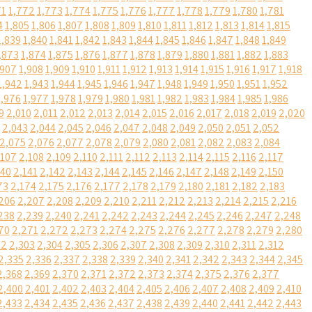
71
1,772
1,773
1,774
1,775
1,776
1,777
1,778
1,779
1,780
1,781
4
1,805
1,806
1,807
1,808
1,809
1,810
1,811
1,812
1,813
1,814
1,815
1,839
1,840
1,841
1,842
1,843
1,844
1,845
1,846
1,847
1,848
1,849
,873
1,874
1,875
1,876
1,877
1,878
1,879
1,880
1,881
1,882
1,883
,907
1,908
1,909
1,910
1,911
1,912
1,913
1,914
1,915
1,916
1,917
1,918
1,942
1,943
1,944
1,945
1,946
1,947
1,948
1,949
1,950
1,951
1,952
1,976
1,977
1,978
1,979
1,980
1,981
1,982
1,983
1,984
1,985
1,986
9
2,010
2,011
2,012
2,013
2,014
2,015
2,016
2,017
2,018
2,019
2,020
2,043
2,044
2,045
2,046
2,047
2,048
2,049
2,050
2,051
2,052
2,075
2,076
2,077
2,078
2,079
2,080
2,081
2,082
2,083
2,084
,107
2,108
2,109
2,110
2,111
2,112
2,113
2,114
2,115
2,116
2,117
140
2,141
2,142
2,143
2,144
2,145
2,146
2,147
2,148
2,149
2,150
73
2,174
2,175
2,176
2,177
2,178
2,179
2,180
2,181
2,182
2,183
206
2,207
2,208
2,209
2,210
2,211
2,212
2,213
2,214
2,215
2,216
238
2,239
2,240
2,241
2,242
2,243
2,244
2,245
2,246
2,247
2,248
70
2,271
2,272
2,273
2,274
2,275
2,276
2,277
2,278
2,279
2,280
02
2,303
2,304
2,305
2,306
2,307
2,308
2,309
2,310
2,311
2,312
2,335
2,336
2,337
2,338
2,339
2,340
2,341
2,342
2,343
2,344
2,345
2,368
2,369
2,370
2,371
2,372
2,373
2,374
2,375
2,376
2,377
2,400
2,401
2,402
2,403
2,404
2,405
2,406
2,407
2,408
2,409
2,410
2,433
2,434
2,435
2,436
2,437
2,438
2,439
2,440
2,441
2,442
2,443