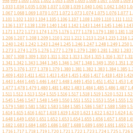
998
999
1,000
1,001
1,002
1,003
1,004
1,005
1,006
1,007
1,008
1,009
1,033
1,034
1,035
1,036
1,037
1,038
1,039
1,040
1,041
1,042
1,043
1,0
1,067
1,068
1,069
1,070
1,071
1,072
1,073
1,074
1,075
1,076
1,077
1
1,101
1,102
1,103
1,104
1,105
1,106
1,107
1,108
1,109
1,110
1,111
1,112
1,136
1,137
1,138
1,139
1,140
1,141
1,142
1,143
1,144
1,145
1,146
1,14
1,171
1,172
1,173
1,174
1,175
1,176
1,177
1,178
1,179
1,180
1,181
1,1
1,206
1,207
1,208
1,209
1,210
1,211
1,212
1,213
1,214
1,215
1,216
1,
1,240
1,241
1,242
1,243
1,244
1,245
1,246
1,247
1,248
1,249
1,250
1
1,273
1,274
1,275
1,276
1,277
1,278
1,279
1,280
1,281
1,282
1,283
1,307
1,308
1,309
1,310
1,311
1,312
1,313
1,314
1,315
1,316
1,317
1,31
1,341
1,342
1,343
1,344
1,345
1,346
1,347
1,348
1,349
1,350
1,351
1,3
1,375
1,376
1,377
1,378
1,379
1,380
1,381
1,382
1,383
1,384
1,385
1,
1,409
1,410
1,411
1,412
1,413
1,414
1,415
1,416
1,417
1,418
1,419
1,42
1,443
1,444
1,445
1,446
1,447
1,448
1,449
1,450
1,451
1,452
1,453
1,4
1,477
1,478
1,479
1,480
1,481
1,482
1,483
1,484
1,485
1,486
1,487
1,
1,511
1,512
1,513
1,514
1,515
1,516
1,517
1,518
1,519
1,520
1,521
1,5
1,545
1,546
1,547
1,548
1,549
1,550
1,551
1,552
1,553
1,554
1,555
1,5
1,579
1,580
1,581
1,582
1,583
1,584
1,585
1,586
1,587
1,588
1,589
1,
1,614
1,615
1,616
1,617
1,618
1,619
1,620
1,621
1,622
1,623
1,624
1,6
1,648
1,649
1,650
1,651
1,652
1,653
1,654
1,655
1,656
1,657
1,658
1,6
1,682
1,683
1,684
1,685
1,686
1,687
1,688
1,689
1,690
1,691
1,692
1,
1,716
1,717
1,718
1,719
1,720
1,721
1,722
1,723
1,724
1,725
1,726