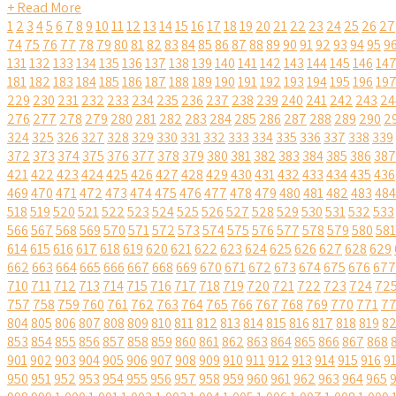
+ Read More
1
2
3
4
5
6
7
8
9
10
11
12
13
14
15
16
17
18
19
20
21
22
23
24
25
26
27
74
75
76
77
78
79
80
81
82
83
84
85
86
87
88
89
90
91
92
93
94
95
9
131
132
133
134
135
136
137
138
139
140
141
142
143
144
145
146
14
181
182
183
184
185
186
187
188
189
190
191
192
193
194
195
196
19
229
230
231
232
233
234
235
236
237
238
239
240
241
242
243
24
276
277
278
279
280
281
282
283
284
285
286
287
288
289
290
2
324
325
326
327
328
329
330
331
332
333
334
335
336
337
338
339
372
373
374
375
376
377
378
379
380
381
382
383
384
385
386
387
421
422
423
424
425
426
427
428
429
430
431
432
433
434
435
436
469
470
471
472
473
474
475
476
477
478
479
480
481
482
483
484
518
519
520
521
522
523
524
525
526
527
528
529
530
531
532
533
566
567
568
569
570
571
572
573
574
575
576
577
578
579
580
581
614
615
616
617
618
619
620
621
622
623
624
625
626
627
628
629
662
663
664
665
666
667
668
669
670
671
672
673
674
675
676
677
710
711
712
713
714
715
716
717
718
719
720
721
722
723
724
72
757
758
759
760
761
762
763
764
765
766
767
768
769
770
771
7
804
805
806
807
808
809
810
811
812
813
814
815
816
817
818
819
8
853
854
855
856
857
858
859
860
861
862
863
864
865
866
867
868
901
902
903
904
905
906
907
908
909
910
911
912
913
914
915
916
9
950
951
952
953
954
955
956
957
958
959
960
961
962
963
964
965