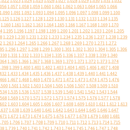
1,022
1,023
1,024
1,025
1,026
1,027
1,028
1,029
1,030
1,031
1,032
,056
1,057
1,058
1,059
1,060
1,061
1,062
1,063
1,064
1,065
1,066
1,090
1,091
1,092
1,093
1,094
1,095
1,096
1,097
1,098
1,099
1,100
1,125
1,126
1,127
1,128
1,129
1,130
1,131
1,132
1,133
1,134
1,135
1,160
1,161
1,162
1,163
1,164
1,165
1,166
1,167
1,168
1,169
1,170
94
1,195
1,196
1,197
1,198
1,199
1,200
1,201
1,202
1,203
1,204
1,205
28
1,229
1,230
1,231
1,232
1,233
1,234
1,235
1,236
1,237
1,238
1,239
62
1,263
1,264
1,265
1,266
1,267
1,268
1,269
1,270
1,271
1,272
295
1,296
1,297
1,298
1,299
1,300
1,301
1,302
1,303
1,304
1,305
1,306
,330
1,331
1,332
1,333
1,334
1,335
1,336
1,337
1,338
1,339
1,340
,364
1,365
1,366
1,367
1,368
1,369
1,370
1,371
1,372
1,373
1,374
1,398
1,399
1,400
1,401
1,402
1,403
1,404
1,405
1,406
1,407
1,408
,432
1,433
1,434
1,435
1,436
1,437
1,438
1,439
1,440
1,441
1,442
,466
1,467
1,468
1,469
1,470
1,471
1,472
1,473
1,474
1,475
1,476
,500
1,501
1,502
1,503
1,504
1,505
1,506
1,507
1,508
1,509
1,510
,534
1,535
1,536
1,537
1,538
1,539
1,540
1,541
1,542
1,543
1,544
,568
1,569
1,570
1,571
1,572
1,573
1,574
1,575
1,576
1,577
1,578
,602
1,603
1,604
1,605
1,606
1,607
1,608
1,609
1,610
1,611
1,612
1,613
,637
1,638
1,639
1,640
1,641
1,642
1,643
1,644
1,645
1,646
1,647
,671
1,672
1,673
1,674
1,675
1,676
1,677
1,678
1,679
1,680
1,681
1,705
1,706
1,707
1,708
1,709
1,710
1,711
1,712
1,713
1,714
1,715
738
1,739
1,740
1,741
1,742
1,743
1,744
1,745
1,746
1,747
1,748