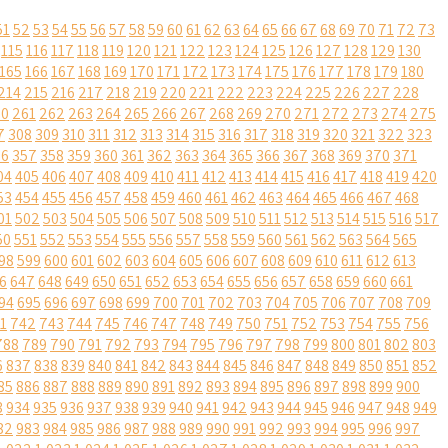
51
52
53
54
55
56
57
58
59
60
61
62
63
64
65
66
67
68
69
70
71
72
73
115
116
117
118
119
120
121
122
123
124
125
126
127
128
129
130
165
166
167
168
169
170
171
172
173
174
175
176
177
178
179
180
214
215
216
217
218
219
220
221
222
223
224
225
226
227
228
60
261
262
263
264
265
266
267
268
269
270
271
272
273
274
275
7
308
309
310
311
312
313
314
315
316
317
318
319
320
321
322
323
56
357
358
359
360
361
362
363
364
365
366
367
368
369
370
371
04
405
406
407
408
409
410
411
412
413
414
415
416
417
418
419
420
53
454
455
456
457
458
459
460
461
462
463
464
465
466
467
468
01
502
503
504
505
506
507
508
509
510
511
512
513
514
515
516
517
50
551
552
553
554
555
556
557
558
559
560
561
562
563
564
565
98
599
600
601
602
603
604
605
606
607
608
609
610
611
612
613
6
647
648
649
650
651
652
653
654
655
656
657
658
659
660
661
94
695
696
697
698
699
700
701
702
703
704
705
706
707
708
709
1
742
743
744
745
746
747
748
749
750
751
752
753
754
755
756
788
789
790
791
792
793
794
795
796
797
798
799
800
801
802
803
6
837
838
839
840
841
842
843
844
845
846
847
848
849
850
851
852
85
886
887
888
889
890
891
892
893
894
895
896
897
898
899
900
3
934
935
936
937
938
939
940
941
942
943
944
945
946
947
948
949
82
983
984
985
986
987
988
989
990
991
992
993
994
995
996
997