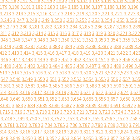
45
3,146
3,147
3,148
3,149
3,150
3,151
3,152
3,153
3,154
3,155
3,156
3
,179
3,180
3,181
3,182
3,183
3,184
3,185
3,186
3,187
3,188
3,189
3,190
3,213
3,214
3,215
3,216
3,217
3,218
3,219
3,220
3,221
3,222
3,223
3
3,246
3,247
3,248
3,249
3,250
3,251
3,252
3,253
3,254
3,255
3,256
8
3,279
3,280
3,281
3,282
3,283
3,284
3,285
3,286
3,287
3,288
3,28
,311
3,312
3,313
3,314
3,315
3,316
3,317
3,318
3,319
3,320
3,321
3,32
,345
3,346
3,347
3,348
3,349
3,350
3,351
3,352
3,353
3,354
3,355
3,3
3,379
3,380
3,381
3,382
3,383
3,384
3,385
3,386
3,387
3,388
3,389
3,
,412
3,413
3,414
3,415
3,416
3,417
3,418
3,419
3,420
3,421
3,422
3,42
,446
3,447
3,448
3,449
3,450
3,451
3,452
3,453
3,454
3,455
3,456
3,4
3,480
3,481
3,482
3,483
3,484
3,485
3,486
3,487
3,488
3,489
3,490
3,
,513
3,514
3,515
3,516
3,517
3,518
3,519
3,520
3,521
3,522
3,523
3,52
,547
3,548
3,549
3,550
3,551
3,552
3,553
3,554
3,555
3,556
3,557
3,5
3,581
3,582
3,583
3,584
3,585
3,586
3,587
3,588
3,589
3,590
3,591
3,
614
3,615
3,616
3,617
3,618
3,619
3,620
3,621
3,622
3,623
3,624
3,62
,648
3,649
3,650
3,651
3,652
3,653
3,654
3,655
3,656
3,657
3,658
3,6
3,682
3,683
3,684
3,685
3,686
3,687
3,688
3,689
3,690
3,691
3,692
3,
3,715
3,716
3,717
3,718
3,719
3,720
3,721
3,722
3,723
3,724
3,725
3
3,748
3,749
3,750
3,751
3,752
3,753
3,754
3,755
3,756
3,757
3,758
80
3,781
3,782
3,783
3,784
3,785
3,786
3,787
3,788
3,789
3,790
3,791
814
3,815
3,816
3,817
3,818
3,819
3,820
3,821
3,822
3,823
3,824
3,82
,848
3,849
3,850
3,851
3,852
3,853
3,854
3,855
3,856
3,857
3,858
3,8