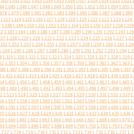
1,010
1,011
1,012
1,013
1,014
1,015
1,016
1,017
1,018
1,019
1,020
1,021
44
1,045
1,046
1,047
1,048
1,049
1,050
1,051
1,052
1,053
1,054
1,055
1
,078
1,079
1,080
1,081
1,082
1,083
1,084
1,085
1,086
1,087
1,088
1,089
1,113
1,114
1,115
1,116
1,117
1,118
1,119
1,120
1,121
1,122
1,123
1,124
7
1,148
1,149
1,150
1,151
1,152
1,153
1,154
1,155
1,156
1,157
1,158
1,159
82
1,183
1,184
1,185
1,186
1,187
1,188
1,189
1,190
1,191
1,192
1,193
1,1
217
1,218
1,219
1,220
1,221
1,222
1,223
1,224
1,225
1,226
1,227
1,2
,251
1,252
1,253
1,254
1,255
1,256
1,257
1,258
1,259
1,260
1,261
1,2
1,284
1,285
1,286
1,287
1,288
1,289
1,290
1,291
1,292
1,293
1,294
1,
8
1,319
1,320
1,321
1,322
1,323
1,324
1,325
1,326
1,327
1,328
1,329
1
52
1,353
1,354
1,355
1,356
1,357
1,358
1,359
1,360
1,361
1,362
1,363
1
386
1,387
1,388
1,389
1,390
1,391
1,392
1,393
1,394
1,395
1,396
1,397
0
1,421
1,422
1,423
1,424
1,425
1,426
1,427
1,428
1,429
1,430
1,431
1
54
1,455
1,456
1,457
1,458
1,459
1,460
1,461
1,462
1,463
1,464
1,465
1
488
1,489
1,490
1,491
1,492
1,493
1,494
1,495
1,496
1,497
1,498
1,499
1
22
1,523
1,524
1,525
1,526
1,527
1,528
1,529
1,530
1,531
1,532
1,533
1
56
1,557
1,558
1,559
1,560
1,561
1,562
1,563
1,564
1,565
1,566
1,567
1
590
1,591
1,592
1,593
1,594
1,595
1,596
1,597
1,598
1,599
1,600
1,601
1
25
1,626
1,627
1,628
1,629
1,630
1,631
1,632
1,633
1,634
1,635
1,636
1
59
1,660
1,661
1,662
1,663
1,664
1,665
1,666
1,667
1,668
1,669
1,670
1
693
1,694
1,695
1,696
1,697
1,698
1,699
1,700
1,701
1,702
1,703
1,704
1,727
1,728
1,729
1,730
1,731
1,732
1,733
1,734
1,735
1,736
1,737
1,