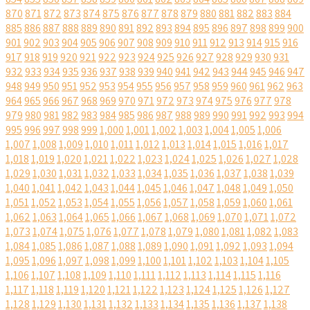
870
871
872
873
874
875
876
877
878
879
880
881
882
883
884
885
886
887
888
889
890
891
892
893
894
895
896
897
898
899
900
901
902
903
904
905
906
907
908
909
910
911
912
913
914
915
916
917
918
919
920
921
922
923
924
925
926
927
928
929
930
931
932
933
934
935
936
937
938
939
940
941
942
943
944
945
946
947
948
949
950
951
952
953
954
955
956
957
958
959
960
961
962
963
964
965
966
967
968
969
970
971
972
973
974
975
976
977
978
979
980
981
982
983
984
985
986
987
988
989
990
991
992
993
994
995
996
997
998
999
1,000
1,001
1,002
1,003
1,004
1,005
1,006
1,007
1,008
1,009
1,010
1,011
1,012
1,013
1,014
1,015
1,016
1,017
1,018
1,019
1,020
1,021
1,022
1,023
1,024
1,025
1,026
1,027
1,028
1,029
1,030
1,031
1,032
1,033
1,034
1,035
1,036
1,037
1,038
1,039
1,040
1,041
1,042
1,043
1,044
1,045
1,046
1,047
1,048
1,049
1,050
1,051
1,052
1,053
1,054
1,055
1,056
1,057
1,058
1,059
1,060
1,061
1,062
1,063
1,064
1,065
1,066
1,067
1,068
1,069
1,070
1,071
1,072
1,073
1,074
1,075
1,076
1,077
1,078
1,079
1,080
1,081
1,082
1,083
1,084
1,085
1,086
1,087
1,088
1,089
1,090
1,091
1,092
1,093
1,094
1,095
1,096
1,097
1,098
1,099
1,100
1,101
1,102
1,103
1,104
1,105
1,106
1,107
1,108
1,109
1,110
1,111
1,112
1,113
1,114
1,115
1,116
1,117
1,118
1,119
1,120
1,121
1,122
1,123
1,124
1,125
1,126
1,127
1,128
1,129
1,130
1,131
1,132
1,133
1,134
1,135
1,136
1,137
1,138