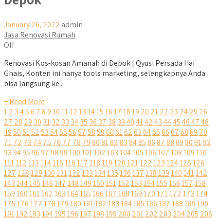
January 26, 2022
admin
Jasa Renovasi Rumah
Off
Renovasi Kos-kosan Amanah di Depok | Qyusi Persada Hai
Ghais, Konten ini hanya tools marketing, selengkapnya Anda
bisa langsung ke...
+ Read More
1
2
3
4
5
6
7
8
9
10
11
12
13
14
15
16
17
18
19
20
21
22
23
24
25
26
27
28
29
30
31
32
33
34
35
36
37
38
39
40
41
42
43
44
45
46
47
48
49
50
51
52
53
54
55
56
57
58
59
60
61
62
63
64
65
66
67
68
69
70
71
72
73
74
75
76
77
78
79
80
81
82
83
84
85
86
87
88
89
90
91
92
93
94
95
96
97
98
99
100
101
102
103
104
105
106
107
108
109
110
111
112
113
114
115
116
117
118
119
120
121
122
123
124
125
126
127
128
129
130
131
132
133
134
135
136
137
138
139
140
141
142
143
144
145
146
147
148
149
150
151
152
153
154
155
156
157
158
159
160
161
162
163
164
165
166
167
168
169
170
171
172
173
174
175
176
177
178
179
180
181
182
183
184
185
186
187
188
189
190
191
192
193
194
195
196
197
198
199
200
201
202
203
204
205
206