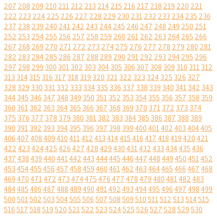
207
208
209
210
211
212
213
214
215
216
217
218
219
220
221
222
223
224
225
226
227
228
229
230
231
232
233
234
235
236
237
238
239
240
241
242
243
244
245
246
247
248
249
250
251
252
253
254
255
256
257
258
259
260
261
262
263
264
265
266
267
268
269
270
271
272
273
274
275
276
277
278
279
280
281
282
283
284
285
286
287
288
289
290
291
292
293
294
295
296
297
298
299
300
301
302
303
304
305
306
307
308
309
310
311
312
313
314
315
316
317
318
319
320
321
322
323
324
325
326
327
328
329
330
331
332
333
334
335
336
337
338
339
340
341
342
343
344
345
346
347
348
349
350
351
352
353
354
355
356
357
358
359
360
361
362
363
364
365
366
367
368
369
370
371
372
373
374
375
376
377
378
379
380
381
382
383
384
385
386
387
388
389
390
391
392
393
394
395
396
397
398
399
400
401
402
403
404
405
406
407
408
409
410
411
412
413
414
415
416
417
418
419
420
421
422
423
424
425
426
427
428
429
430
431
432
433
434
435
436
437
438
439
440
441
442
443
444
445
446
447
448
449
450
451
452
453
454
455
456
457
458
459
460
461
462
463
464
465
466
467
468
469
470
471
472
473
474
475
476
477
478
479
480
481
482
483
484
485
486
487
488
489
490
491
492
493
494
495
496
497
498
499
500
501
502
503
504
505
506
507
508
509
510
511
512
513
514
515
516
517
518
519
520
521
522
523
524
525
526
527
528
529
530