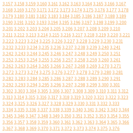
3,157
3,158
3,159
3,160
3,161
3,162
3,163
3,164
3,165
3,166
3,167
3,168
3,169
3,170
3,171
3,172
3,173
3,174
3,175
3,176
3,177
3,178
3,179
3,180
3,181
3,182
3,183
3,184
3,185
3,186
3,187
3,188
3,189
3,190
3,191
3,192
3,193
3,194
3,195
3,196
3,197
3,198
3,199
3,200
3,201
3,202
3,203
3,204
3,205
3,206
3,207
3,208
3,209
3,210
3,211
3,212
3,213
3,214
3,215
3,216
3,217
3,218
3,219
3,220
3,221
3,222
3,223
3,224
3,225
3,226
3,227
3,228
3,229
3,230
3,231
3,232
3,233
3,234
3,235
3,236
3,237
3,238
3,239
3,240
3,241
3,242
3,243
3,244
3,245
3,246
3,247
3,248
3,249
3,250
3,251
3,252
3,253
3,254
3,255
3,256
3,257
3,258
3,259
3,260
3,261
3,262
3,263
3,264
3,265
3,266
3,267
3,268
3,269
3,270
3,271
3,272
3,273
3,274
3,275
3,276
3,277
3,278
3,279
3,280
3,281
3,282
3,283
3,284
3,285
3,286
3,287
3,288
3,289
3,290
3,291
3,292
3,293
3,294
3,295
3,296
3,297
3,298
3,299
3,300
3,301
3,302
3,303
3,304
3,305
3,306
3,307
3,308
3,309
3,310
3,311
3,312
3,313
3,314
3,315
3,316
3,317
3,318
3,319
3,320
3,321
3,322
3,323
3,324
3,325
3,326
3,327
3,328
3,329
3,330
3,331
3,332
3,333
3,334
3,335
3,336
3,337
3,338
3,339
3,340
3,341
3,342
3,343
3,344
3,345
3,346
3,347
3,348
3,349
3,350
3,351
3,352
3,353
3,354
3,355
3,356
3,357
3,358
3,359
3,360
3,361
3,362
3,363
3,364
3,365
3,366
3,367
3,368
3,369
3,370
3,371
3,372
3,373
3,374
3,375
3,376