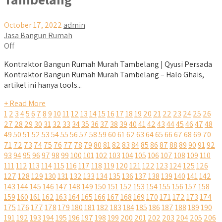
October 17, 2022
admin
Jasa Bangun Rumah
Off
Kontraktor Bangun Rumah Murah Tambelang | Qyusi Persada
Kontraktor Bangun Rumah Murah Tambelang – Halo Ghais,
artikel ini hanya tools...
+ Read More
1
2
3
4
5
6
7
8
9
10
11
12
13
14
15
16
17
18
19
20
21
22
23
24
25
26
27
28
29
30
31
32
33
34
35
36
37
38
39
40
41
42
43
44
45
46
47
48
49
50
51
52
53
54
55
56
57
58
59
60
61
62
63
64
65
66
67
68
69
70
71
72
73
74
75
76
77
78
79
80
81
82
83
84
85
86
87
88
89
90
91
92
93
94
95
96
97
98
99
100
101
102
103
104
105
106
107
108
109
110
111
112
113
114
115
116
117
118
119
120
121
122
123
124
125
126
127
128
129
130
131
132
133
134
135
136
137
138
139
140
141
142
143
144
145
146
147
148
149
150
151
152
153
154
155
156
157
158
159
160
161
162
163
164
165
166
167
168
169
170
171
172
173
174
175
176
177
178
179
180
181
182
183
184
185
186
187
188
189
190
191
192
193
194
195
196
197
198
199
200
201
202
203
204
205
206