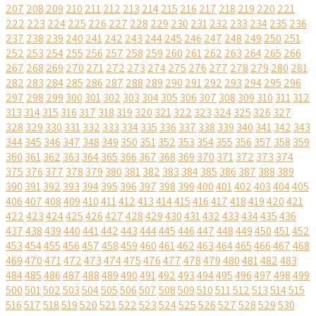
207
208
209
210
211
212
213
214
215
216
217
218
219
220
221
222
223
224
225
226
227
228
229
230
231
232
233
234
235
236
237
238
239
240
241
242
243
244
245
246
247
248
249
250
251
252
253
254
255
256
257
258
259
260
261
262
263
264
265
266
267
268
269
270
271
272
273
274
275
276
277
278
279
280
281
282
283
284
285
286
287
288
289
290
291
292
293
294
295
296
297
298
299
300
301
302
303
304
305
306
307
308
309
310
311
312
313
314
315
316
317
318
319
320
321
322
323
324
325
326
327
328
329
330
331
332
333
334
335
336
337
338
339
340
341
342
343
344
345
346
347
348
349
350
351
352
353
354
355
356
357
358
359
360
361
362
363
364
365
366
367
368
369
370
371
372
373
374
375
376
377
378
379
380
381
382
383
384
385
386
387
388
389
390
391
392
393
394
395
396
397
398
399
400
401
402
403
404
405
406
407
408
409
410
411
412
413
414
415
416
417
418
419
420
421
422
423
424
425
426
427
428
429
430
431
432
433
434
435
436
437
438
439
440
441
442
443
444
445
446
447
448
449
450
451
452
453
454
455
456
457
458
459
460
461
462
463
464
465
466
467
468
469
470
471
472
473
474
475
476
477
478
479
480
481
482
483
484
485
486
487
488
489
490
491
492
493
494
495
496
497
498
499
500
501
502
503
504
505
506
507
508
509
510
511
512
513
514
515
516
517
518
519
520
521
522
523
524
525
526
527
528
529
530