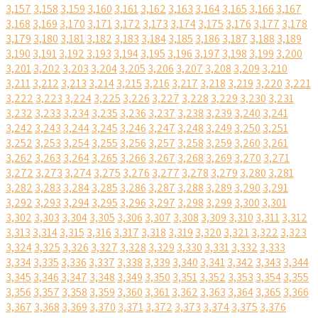
3,157
3,158
3,159
3,160
3,161
3,162
3,163
3,164
3,165
3,166
3,167
3,168
3,169
3,170
3,171
3,172
3,173
3,174
3,175
3,176
3,177
3,178
3,179
3,180
3,181
3,182
3,183
3,184
3,185
3,186
3,187
3,188
3,189
3,190
3,191
3,192
3,193
3,194
3,195
3,196
3,197
3,198
3,199
3,200
3,201
3,202
3,203
3,204
3,205
3,206
3,207
3,208
3,209
3,210
3,211
3,212
3,213
3,214
3,215
3,216
3,217
3,218
3,219
3,220
3,221
3,222
3,223
3,224
3,225
3,226
3,227
3,228
3,229
3,230
3,231
3,232
3,233
3,234
3,235
3,236
3,237
3,238
3,239
3,240
3,241
3,242
3,243
3,244
3,245
3,246
3,247
3,248
3,249
3,250
3,251
3,252
3,253
3,254
3,255
3,256
3,257
3,258
3,259
3,260
3,261
3,262
3,263
3,264
3,265
3,266
3,267
3,268
3,269
3,270
3,271
3,272
3,273
3,274
3,275
3,276
3,277
3,278
3,279
3,280
3,281
3,282
3,283
3,284
3,285
3,286
3,287
3,288
3,289
3,290
3,291
3,292
3,293
3,294
3,295
3,296
3,297
3,298
3,299
3,300
3,301
3,302
3,303
3,304
3,305
3,306
3,307
3,308
3,309
3,310
3,311
3,312
3,313
3,314
3,315
3,316
3,317
3,318
3,319
3,320
3,321
3,322
3,323
3,324
3,325
3,326
3,327
3,328
3,329
3,330
3,331
3,332
3,333
3,334
3,335
3,336
3,337
3,338
3,339
3,340
3,341
3,342
3,343
3,344
3,345
3,346
3,347
3,348
3,349
3,350
3,351
3,352
3,353
3,354
3,355
3,356
3,357
3,358
3,359
3,360
3,361
3,362
3,363
3,364
3,365
3,366
3,367
3,368
3,369
3,370
3,371
3,372
3,373
3,374
3,375
3,376