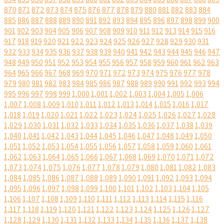
870
871
872
873
874
875
876
877
878
879
880
881
882
883
884
885
886
887
888
889
890
891
892
893
894
895
896
897
898
899
900
901
902
903
904
905
906
907
908
909
910
911
912
913
914
915
916
917
918
919
920
921
922
923
924
925
926
927
928
929
930
931
932
933
934
935
936
937
938
939
940
941
942
943
944
945
946
947
948
949
950
951
952
953
954
955
956
957
958
959
960
961
962
963
964
965
966
967
968
969
970
971
972
973
974
975
976
977
978
979
980
981
982
983
984
985
986
987
988
989
990
991
992
993
994
995
996
997
998
999
1,000
1,001
1,002
1,003
1,004
1,005
1,006
1,007
1,008
1,009
1,010
1,011
1,012
1,013
1,014
1,015
1,016
1,017
1,018
1,019
1,020
1,021
1,022
1,023
1,024
1,025
1,026
1,027
1,028
1,029
1,030
1,031
1,032
1,033
1,034
1,035
1,036
1,037
1,038
1,039
1,040
1,041
1,042
1,043
1,044
1,045
1,046
1,047
1,048
1,049
1,050
1,051
1,052
1,053
1,054
1,055
1,056
1,057
1,058
1,059
1,060
1,061
1,062
1,063
1,064
1,065
1,066
1,067
1,068
1,069
1,070
1,071
1,072
1,073
1,074
1,075
1,076
1,077
1,078
1,079
1,080
1,081
1,082
1,083
1,084
1,085
1,086
1,087
1,088
1,089
1,090
1,091
1,092
1,093
1,094
1,095
1,096
1,097
1,098
1,099
1,100
1,101
1,102
1,103
1,104
1,105
1,106
1,107
1,108
1,109
1,110
1,111
1,112
1,113
1,114
1,115
1,116
1,117
1,118
1,119
1,120
1,121
1,122
1,123
1,124
1,125
1,126
1,127
1,128
1,129
1,130
1,131
1,132
1,133
1,134
1,135
1,136
1,137
1,138