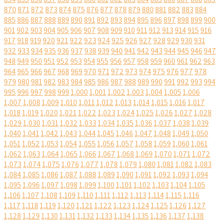
870
871
872
873
874
875
876
877
878
879
880
881
882
883
884
885
886
887
888
889
890
891
892
893
894
895
896
897
898
899
900
901
902
903
904
905
906
907
908
909
910
911
912
913
914
915
916
917
918
919
920
921
922
923
924
925
926
927
928
929
930
931
932
933
934
935
936
937
938
939
940
941
942
943
944
945
946
947
948
949
950
951
952
953
954
955
956
957
958
959
960
961
962
963
964
965
966
967
968
969
970
971
972
973
974
975
976
977
978
979
980
981
982
983
984
985
986
987
988
989
990
991
992
993
994
995
996
997
998
999
1,000
1,001
1,002
1,003
1,004
1,005
1,006
1,007
1,008
1,009
1,010
1,011
1,012
1,013
1,014
1,015
1,016
1,017
1,018
1,019
1,020
1,021
1,022
1,023
1,024
1,025
1,026
1,027
1,028
1,029
1,030
1,031
1,032
1,033
1,034
1,035
1,036
1,037
1,038
1,039
1,040
1,041
1,042
1,043
1,044
1,045
1,046
1,047
1,048
1,049
1,050
1,051
1,052
1,053
1,054
1,055
1,056
1,057
1,058
1,059
1,060
1,061
1,062
1,063
1,064
1,065
1,066
1,067
1,068
1,069
1,070
1,071
1,072
1,073
1,074
1,075
1,076
1,077
1,078
1,079
1,080
1,081
1,082
1,083
1,084
1,085
1,086
1,087
1,088
1,089
1,090
1,091
1,092
1,093
1,094
1,095
1,096
1,097
1,098
1,099
1,100
1,101
1,102
1,103
1,104
1,105
1,106
1,107
1,108
1,109
1,110
1,111
1,112
1,113
1,114
1,115
1,116
1,117
1,118
1,119
1,120
1,121
1,122
1,123
1,124
1,125
1,126
1,127
1,128
1,129
1,130
1,131
1,132
1,133
1,134
1,135
1,136
1,137
1,138