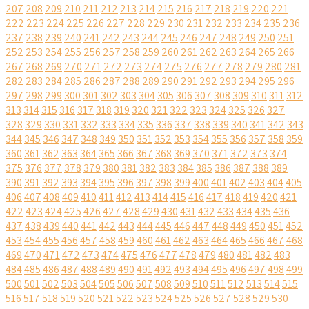
207
208
209
210
211
212
213
214
215
216
217
218
219
220
221
222
223
224
225
226
227
228
229
230
231
232
233
234
235
236
237
238
239
240
241
242
243
244
245
246
247
248
249
250
251
252
253
254
255
256
257
258
259
260
261
262
263
264
265
266
267
268
269
270
271
272
273
274
275
276
277
278
279
280
281
282
283
284
285
286
287
288
289
290
291
292
293
294
295
296
297
298
299
300
301
302
303
304
305
306
307
308
309
310
311
312
313
314
315
316
317
318
319
320
321
322
323
324
325
326
327
328
329
330
331
332
333
334
335
336
337
338
339
340
341
342
343
344
345
346
347
348
349
350
351
352
353
354
355
356
357
358
359
360
361
362
363
364
365
366
367
368
369
370
371
372
373
374
375
376
377
378
379
380
381
382
383
384
385
386
387
388
389
390
391
392
393
394
395
396
397
398
399
400
401
402
403
404
405
406
407
408
409
410
411
412
413
414
415
416
417
418
419
420
421
422
423
424
425
426
427
428
429
430
431
432
433
434
435
436
437
438
439
440
441
442
443
444
445
446
447
448
449
450
451
452
453
454
455
456
457
458
459
460
461
462
463
464
465
466
467
468
469
470
471
472
473
474
475
476
477
478
479
480
481
482
483
484
485
486
487
488
489
490
491
492
493
494
495
496
497
498
499
500
501
502
503
504
505
506
507
508
509
510
511
512
513
514
515
516
517
518
519
520
521
522
523
524
525
526
527
528
529
530