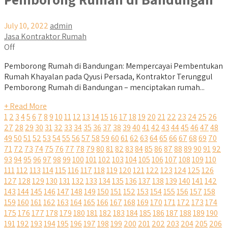
July 10, 2022
admin
Jasa Kontraktor Rumah
Off
Pemborong Rumah di Bandungan: Mempercayai Pembentukan
Rumah Khayalan pada Qyusi Persada, Kontraktor Terunggul
Pemborong Rumah di Bandungan – menciptakan rumah...
+ Read More
1
2
3
4
5
6
7
8
9
10
11
12
13
14
15
16
17
18
19
20
21
22
23
24
25
26
27
28
29
30
31
32
33
34
35
36
37
38
39
40
41
42
43
44
45
46
47
48
49
50
51
52
53
54
55
56
57
58
59
60
61
62
63
64
65
66
67
68
69
70
71
72
73
74
75
76
77
78
79
80
81
82
83
84
85
86
87
88
89
90
91
92
93
94
95
96
97
98
99
100
101
102
103
104
105
106
107
108
109
110
111
112
113
114
115
116
117
118
119
120
121
122
123
124
125
126
127
128
129
130
131
132
133
134
135
136
137
138
139
140
141
142
143
144
145
146
147
148
149
150
151
152
153
154
155
156
157
158
159
160
161
162
163
164
165
166
167
168
169
170
171
172
173
174
175
176
177
178
179
180
181
182
183
184
185
186
187
188
189
190
191
192
193
194
195
196
197
198
199
200
201
202
203
204
205
206