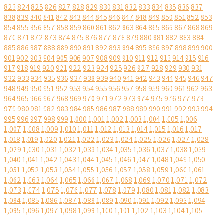
823
824
825
826
827
828
829
830
831
832
833
834
835
836
837
838
839
840
841
842
843
844
845
846
847
848
849
850
851
852
853
854
855
856
857
858
859
860
861
862
863
864
865
866
867
868
869
870
871
872
873
874
875
876
877
878
879
880
881
882
883
884
885
886
887
888
889
890
891
892
893
894
895
896
897
898
899
900
901
902
903
904
905
906
907
908
909
910
911
912
913
914
915
916
917
918
919
920
921
922
923
924
925
926
927
928
929
930
931
932
933
934
935
936
937
938
939
940
941
942
943
944
945
946
947
948
949
950
951
952
953
954
955
956
957
958
959
960
961
962
963
964
965
966
967
968
969
970
971
972
973
974
975
976
977
978
979
980
981
982
983
984
985
986
987
988
989
990
991
992
993
994
995
996
997
998
999
1,000
1,001
1,002
1,003
1,004
1,005
1,006
1,007
1,008
1,009
1,010
1,011
1,012
1,013
1,014
1,015
1,016
1,017
1,018
1,019
1,020
1,021
1,022
1,023
1,024
1,025
1,026
1,027
1,028
1,029
1,030
1,031
1,032
1,033
1,034
1,035
1,036
1,037
1,038
1,039
1,040
1,041
1,042
1,043
1,044
1,045
1,046
1,047
1,048
1,049
1,050
1,051
1,052
1,053
1,054
1,055
1,056
1,057
1,058
1,059
1,060
1,061
1,062
1,063
1,064
1,065
1,066
1,067
1,068
1,069
1,070
1,071
1,072
1,073
1,074
1,075
1,076
1,077
1,078
1,079
1,080
1,081
1,082
1,083
1,084
1,085
1,086
1,087
1,088
1,089
1,090
1,091
1,092
1,093
1,094
1,095
1,096
1,097
1,098
1,099
1,100
1,101
1,102
1,103
1,104
1,105