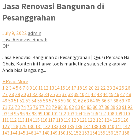
Jasa Renovasi Bangunan di
Pesanggrahan
July 9, 2022
admin
Jasa Renovasi Rumah
Off
Jasa Renovasi Bangunan di Pesanggrahan | Qyusi Persada Hai
Ghais, Konten ini hanya tools marketing saja, selengkapnya
Anda bisa langsung...
+ Read More
1
2
3
4
5
6
7
8
9
10
11
12
13
14
15
16
17
18
19
20
21
22
23
24
25
26
27
28
29
30
31
32
33
34
35
36
37
38
39
40
41
42
43
44
45
46
47
48
49
50
51
52
53
54
55
56
57
58
59
60
61
62
63
64
65
66
67
68
69
70
71
72
73
74
75
76
77
78
79
80
81
82
83
84
85
86
87
88
89
90
91
92
93
94
95
96
97
98
99
100
101
102
103
104
105
106
107
108
109
110
111
112
113
114
115
116
117
118
119
120
121
122
123
124
125
126
127
128
129
130
131
132
133
134
135
136
137
138
139
140
141
142
143
144
145
146
147
148
149
150
151
152
153
154
155
156
157
158