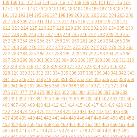
159
160
161
162
163
164
165
166
167
168
169
170
171
172
173
174
175
176
177
178
179
180
181
182
183
184
185
186
187
188
189
190
191
192
193
194
195
196
197
198
199
200
201
202
203
204
205
206
207
208
209
210
211
212
213
214
215
216
217
218
219
220
221
222
223
224
225
226
227
228
229
230
231
232
233
234
235
236
237
238
239
240
241
242
243
244
245
246
247
248
249
250
251
252
253
254
255
256
257
258
259
260
261
262
263
264
265
266
267
268
269
270
271
272
273
274
275
276
277
278
279
280
281
282
283
284
285
286
287
288
289
290
291
292
293
294
295
296
297
298
299
300
301
302
303
304
305
306
307
308
309
310
311
312
313
314
315
316
317
318
319
320
321
322
323
324
325
326
327
328
329
330
331
332
333
334
335
336
337
338
339
340
341
342
343
344
345
346
347
348
349
350
351
352
353
354
355
356
357
358
359
360
361
362
363
364
365
366
367
368
369
370
371
372
373
374
375
376
377
378
379
380
381
382
383
384
385
386
387
388
389
390
391
392
393
394
395
396
397
398
399
400
401
402
403
404
405
406
407
408
409
410
411
412
413
414
415
416
417
418
419
420
421
422
423
424
425
426
427
428
429
430
431
432
433
434
435
436
437
438
439
440
441
442
443
444
445
446
447
448
449
450
451
452
453
454
455
456
457
458
459
460
461
462
463
464
465
466
467
468
469
470
471
472
473
474
475
476
477
478
479
480
481
482
483