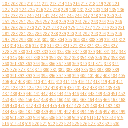
207
208
209
210
211
212
213
214
215
216
217
218
219
220
221
222
223
224
225
226
227
228
229
230
231
232
233
234
235
236
237
238
239
240
241
242
243
244
245
246
247
248
249
250
251
252
253
254
255
256
257
258
259
260
261
262
263
264
265
266
267
268
269
270
271
272
273
274
275
276
277
278
279
280
281
282
283
284
285
286
287
288
289
290
291
292
293
294
295
296
297
298
299
300
301
302
303
304
305
306
307
308
309
310
311
312
313
314
315
316
317
318
319
320
321
322
323
324
325
326
327
328
329
330
331
332
333
334
335
336
337
338
339
340
341
342
343
344
345
346
347
348
349
350
351
352
353
354
355
356
357
358
359
360
361
362
363
364
365
366
367
368
369
370
371
372
373
374
375
376
377
378
379
380
381
382
383
384
385
386
387
388
389
390
391
392
393
394
395
396
397
398
399
400
401
402
403
404
405
406
407
408
409
410
411
412
413
414
415
416
417
418
419
420
421
422
423
424
425
426
427
428
429
430
431
432
433
434
435
436
437
438
439
440
441
442
443
444
445
446
447
448
449
450
451
452
453
454
455
456
457
458
459
460
461
462
463
464
465
466
467
468
469
470
471
472
473
474
475
476
477
478
479
480
481
482
483
484
485
486
487
488
489
490
491
492
493
494
495
496
497
498
499
500
501
502
503
504
505
506
507
508
509
510
511
512
513
514
515
516
517
518
519
520
521
522
523
524
525
526
527
528
529
530