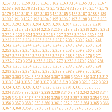
3,157
3,158
3,159
3,160
3,161
3,162
3,163
3,164
3,165
3,166
3,167
3,168
3,169
3,170
3,171
3,172
3,173
3,174
3,175
3,176
3,177
3,178
3,179
3,180
3,181
3,182
3,183
3,184
3,185
3,186
3,187
3,188
3,189
3,190
3,191
3,192
3,193
3,194
3,195
3,196
3,197
3,198
3,199
3,200
3,201
3,202
3,203
3,204
3,205
3,206
3,207
3,208
3,209
3,210
3,211
3,212
3,213
3,214
3,215
3,216
3,217
3,218
3,219
3,220
3,221
3,222
3,223
3,224
3,225
3,226
3,227
3,228
3,229
3,230
3,231
3,232
3,233
3,234
3,235
3,236
3,237
3,238
3,239
3,240
3,241
3,242
3,243
3,244
3,245
3,246
3,247
3,248
3,249
3,250
3,251
3,252
3,253
3,254
3,255
3,256
3,257
3,258
3,259
3,260
3,261
3,262
3,263
3,264
3,265
3,266
3,267
3,268
3,269
3,270
3,271
3,272
3,273
3,274
3,275
3,276
3,277
3,278
3,279
3,280
3,281
3,282
3,283
3,284
3,285
3,286
3,287
3,288
3,289
3,290
3,291
3,292
3,293
3,294
3,295
3,296
3,297
3,298
3,299
3,300
3,301
3,302
3,303
3,304
3,305
3,306
3,307
3,308
3,309
3,310
3,311
3,312
3,313
3,314
3,315
3,316
3,317
3,318
3,319
3,320
3,321
3,322
3,323
3,324
3,325
3,326
3,327
3,328
3,329
3,330
3,331
3,332
3,333
3,334
3,335
3,336
3,337
3,338
3,339
3,340
3,341
3,342
3,343
3,344
3,345
3,346
3,347
3,348
3,349
3,350
3,351
3,352
3,353
3,354
3,355
3,356
3,357
3,358
3,359
3,360
3,361
3,362
3,363
3,364
3,365
3,366
3,367
3,368
3,369
3,370
3,371
3,372
3,373
3,374
3,375
3,376