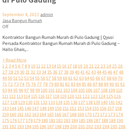
September 4, 2022
admin
Jasa Bangun Rumah
Off
Kontraktor Bangun Rumah Murah di Pulo Gadung | Qyusi
Persada Kontraktor Bangun Rumah Murah di Pulo Gadung –
Hallo Ghais,...
+ Read More
1
2
3
4
5
6
7
8
9
10
11
12
13
14
15
16
17
18
19
20
21
22
23
24
25
26
27
28
29
30
31
32
33
34
35
36
37
38
39
40
41
42
43
44
45
46
47
48
49
50
51
52
53
54
55
56
57
58
59
60
61
62
63
64
65
66
67
68
69
70
71
72
73
74
75
76
77
78
79
80
81
82
83
84
85
86
87
88
89
90
91
92
93
94
95
96
97
98
99
100
101
102
103
104
105
106
107
108
109
110
111
112
113
114
115
116
117
118
119
120
121
122
123
124
125
126
127
128
129
130
131
132
133
134
135
136
137
138
139
140
141
142
143
144
145
146
147
148
149
150
151
152
153
154
155
156
157
158
159
160
161
162
163
164
165
166
167
168
169
170
171
172
173
174
175
176
177
178
179
180
181
182
183
184
185
186
187
188
189
190
191
192
193
194
195
196
197
198
199
200
201
202
203
204
205
206