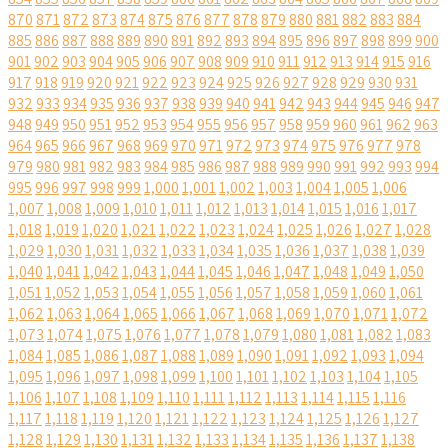
870
871
872
873
874
875
876
877
878
879
880
881
882
883
884
885
886
887
888
889
890
891
892
893
894
895
896
897
898
899
900
901
902
903
904
905
906
907
908
909
910
911
912
913
914
915
916
917
918
919
920
921
922
923
924
925
926
927
928
929
930
931
932
933
934
935
936
937
938
939
940
941
942
943
944
945
946
947
948
949
950
951
952
953
954
955
956
957
958
959
960
961
962
963
964
965
966
967
968
969
970
971
972
973
974
975
976
977
978
979
980
981
982
983
984
985
986
987
988
989
990
991
992
993
994
995
996
997
998
999
1,000
1,001
1,002
1,003
1,004
1,005
1,006
1,007
1,008
1,009
1,010
1,011
1,012
1,013
1,014
1,015
1,016
1,017
1,018
1,019
1,020
1,021
1,022
1,023
1,024
1,025
1,026
1,027
1,028
1,029
1,030
1,031
1,032
1,033
1,034
1,035
1,036
1,037
1,038
1,039
1,040
1,041
1,042
1,043
1,044
1,045
1,046
1,047
1,048
1,049
1,050
1,051
1,052
1,053
1,054
1,055
1,056
1,057
1,058
1,059
1,060
1,061
1,062
1,063
1,064
1,065
1,066
1,067
1,068
1,069
1,070
1,071
1,072
1,073
1,074
1,075
1,076
1,077
1,078
1,079
1,080
1,081
1,082
1,083
1,084
1,085
1,086
1,087
1,088
1,089
1,090
1,091
1,092
1,093
1,094
1,095
1,096
1,097
1,098
1,099
1,100
1,101
1,102
1,103
1,104
1,105
1,106
1,107
1,108
1,109
1,110
1,111
1,112
1,113
1,114
1,115
1,116
1,117
1,118
1,119
1,120
1,121
1,122
1,123
1,124
1,125
1,126
1,127
1,128
1,129
1,130
1,131
1,132
1,133
1,134
1,135
1,136
1,137
1,138