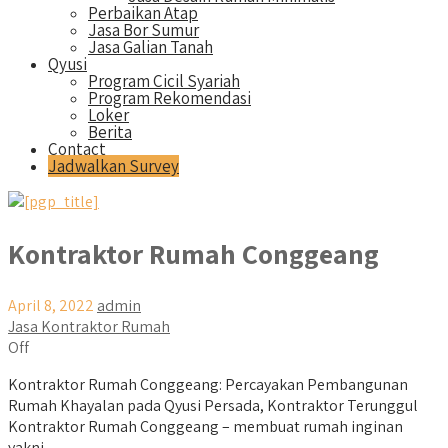
Perbaikan Atap
Jasa Bor Sumur
Jasa Galian Tanah
Qyusi
Program Cicil Syariah
Program Rekomendasi
Loker
Berita
Contact
Jadwalkan Survey
Kontraktor Rumah Conggeang
April 8, 2022
admin
Jasa Kontraktor Rumah
Off
Kontraktor Rumah Conggeang: Percayakan Pembangunan
Rumah Khayalan pada Qyusi Persada, Kontraktor Terunggul
Kontraktor Rumah Conggeang – membuat rumah inginan
yakni...