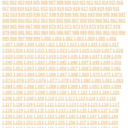
901
902
903
904
905
906
907
908
909
910
911
912
913
914
915
916
917
918
919
920
921
922
923
924
925
926
927
928
929
930
931
932
933
934
935
936
937
938
939
940
941
942
943
944
945
946
947
948
949
950
951
952
953
954
955
956
957
958
959
960
961
962
963
964
965
966
967
968
969
970
971
972
973
974
975
976
977
978
979
980
981
982
983
984
985
986
987
988
989
990
991
992
993
994
995
996
997
998
999
1,000
1,001
1,002
1,003
1,004
1,005
1,006
1,007
1,008
1,009
1,010
1,011
1,012
1,013
1,014
1,015
1,016
1,017
1,018
1,019
1,020
1,021
1,022
1,023
1,024
1,025
1,026
1,027
1,028
1,029
1,030
1,031
1,032
1,033
1,034
1,035
1,036
1,037
1,038
1,039
1,040
1,041
1,042
1,043
1,044
1,045
1,046
1,047
1,048
1,049
1,050
1,051
1,052
1,053
1,054
1,055
1,056
1,057
1,058
1,059
1,060
1,061
1,062
1,063
1,064
1,065
1,066
1,067
1,068
1,069
1,070
1,071
1,072
1,073
1,074
1,075
1,076
1,077
1,078
1,079
1,080
1,081
1,082
1,083
1,084
1,085
1,086
1,087
1,088
1,089
1,090
1,091
1,092
1,093
1,094
1,095
1,096
1,097
1,098
1,099
1,100
1,101
1,102
1,103
1,104
1,105
1,106
1,107
1,108
1,109
1,110
1,111
1,112
1,113
1,114
1,115
1,116
1,117
1,118
1,119
1,120
1,121
1,122
1,123
1,124
1,125
1,126
1,127
1,128
1,129
1,130
1,131
1,132
1,133
1,134
1,135
1,136
1,137
1,138
1,139
1,140
1,141
1,142
1,143
1,144
1,145
1,146
1,147
1,148
1,149
1,150
1,151
1,152
1,153
1,154
1,155
1,156
1,157
1,158
1,159
1,160