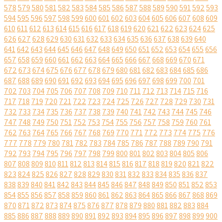
578
579
580
581
582
583
584
585
586
587
588
589
590
591
592
593
594
595
596
597
598
599
600
601
602
603
604
605
606
607
608
609
610
611
612
613
614
615
616
617
618
619
620
621
622
623
624
625
626
627
628
629
630
631
632
633
634
635
636
637
638
639
640
641
642
643
644
645
646
647
648
649
650
651
652
653
654
655
656
657
658
659
660
661
662
663
664
665
666
667
668
669
670
671
672
673
674
675
676
677
678
679
680
681
682
683
684
685
686
687
688
689
690
691
692
693
694
695
696
697
698
699
700
701
702
703
704
705
706
707
708
709
710
711
712
713
714
715
716
717
718
719
720
721
722
723
724
725
726
727
728
729
730
731
732
733
734
735
736
737
738
739
740
741
742
743
744
745
746
747
748
749
750
751
752
753
754
755
756
757
758
759
760
761
762
763
764
765
766
767
768
769
770
771
772
773
774
775
776
777
778
779
780
781
782
783
784
785
786
787
788
789
790
791
792
793
794
795
796
797
798
799
800
801
802
803
804
805
806
807
808
809
810
811
812
813
814
815
816
817
818
819
820
821
822
823
824
825
826
827
828
829
830
831
832
833
834
835
836
837
838
839
840
841
842
843
844
845
846
847
848
849
850
851
852
853
854
855
856
857
858
859
860
861
862
863
864
865
866
867
868
869
870
871
872
873
874
875
876
877
878
879
880
881
882
883
884
885
886
887
888
889
890
891
892
893
894
895
896
897
898
899
900