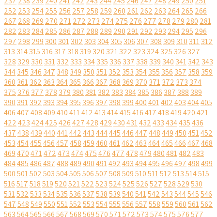
237
238
239
240
241
242
243
244
245
246
247
248
249
250
251
252
253
254
255
256
257
258
259
260
261
262
263
264
265
266
267
268
269
270
271
272
273
274
275
276
277
278
279
280
281
282
283
284
285
286
287
288
289
290
291
292
293
294
295
296
297
298
299
300
301
302
303
304
305
306
307
308
309
310
311
312
313
314
315
316
317
318
319
320
321
322
323
324
325
326
327
328
329
330
331
332
333
334
335
336
337
338
339
340
341
342
343
344
345
346
347
348
349
350
351
352
353
354
355
356
357
358
359
360
361
362
363
364
365
366
367
368
369
370
371
372
373
374
375
376
377
378
379
380
381
382
383
384
385
386
387
388
389
390
391
392
393
394
395
396
397
398
399
400
401
402
403
404
405
406
407
408
409
410
411
412
413
414
415
416
417
418
419
420
421
422
423
424
425
426
427
428
429
430
431
432
433
434
435
436
437
438
439
440
441
442
443
444
445
446
447
448
449
450
451
452
453
454
455
456
457
458
459
460
461
462
463
464
465
466
467
468
469
470
471
472
473
474
475
476
477
478
479
480
481
482
483
484
485
486
487
488
489
490
491
492
493
494
495
496
497
498
499
500
501
502
503
504
505
506
507
508
509
510
511
512
513
514
515
516
517
518
519
520
521
522
523
524
525
526
527
528
529
530
531
532
533
534
535
536
537
538
539
540
541
542
543
544
545
546
547
548
549
550
551
552
553
554
555
556
557
558
559
560
561
562
563
564
565
566
567
568
569
570
571
572
573
574
575
576
577