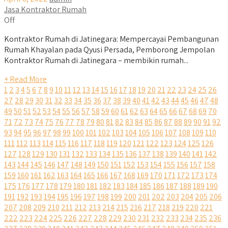
Jasa Kontraktor Rumah
Off
Kontraktor Rumah di Jatinegara: Mempercayai Pembangunan
Rumah Khayalan pada Qyusi Persada, Pemborong Jempolan
Kontraktor Rumah di Jatinegara – membikin rumah...
+ Read More
1
2
3
4
5
6
7
8
9
10
11
12
13
14
15
16
17
18
19
20
21
22
23
24
25
26
27
28
29
30
31
32
33
34
35
36
37
38
39
40
41
42
43
44
45
46
47
48
49
50
51
52
53
54
55
56
57
58
59
60
61
62
63
64
65
66
67
68
69
70
71
72
73
74
75
76
77
78
79
80
81
82
83
84
85
86
87
88
89
90
91
92
93
94
95
96
97
98
99
100
101
102
103
104
105
106
107
108
109
110
111
112
113
114
115
116
117
118
119
120
121
122
123
124
125
126
127
128
129
130
131
132
133
134
135
136
137
138
139
140
141
142
143
144
145
146
147
148
149
150
151
152
153
154
155
156
157
158
159
160
161
162
163
164
165
166
167
168
169
170
171
172
173
174
175
176
177
178
179
180
181
182
183
184
185
186
187
188
189
190
191
192
193
194
195
196
197
198
199
200
201
202
203
204
205
206
207
208
209
210
211
212
213
214
215
216
217
218
219
220
221
222
223
224
225
226
227
228
229
230
231
232
233
234
235
236