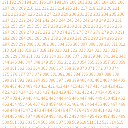
191
192
193
194
195
196
197
198
199
200
201
202
203
204
205
206
207
208
209
210
211
212
213
214
215
216
217
218
219
220
221
222
223
224
225
226
227
228
229
230
231
232
233
234
235
236
237
238
239
240
241
242
243
244
245
246
247
248
249
250
251
252
253
254
255
256
257
258
259
260
261
262
263
264
265
266
267
268
269
270
271
272
273
274
275
276
277
278
279
280
281
282
283
284
285
286
287
288
289
290
291
292
293
294
295
296
297
298
299
300
301
302
303
304
305
306
307
308
309
310
311
312
313
314
315
316
317
318
319
320
321
322
323
324
325
326
327
328
329
330
331
332
333
334
335
336
337
338
339
340
341
342
343
344
345
346
347
348
349
350
351
352
353
354
355
356
357
358
359
360
361
362
363
364
365
366
367
368
369
370
371
372
373
374
375
376
377
378
379
380
381
382
383
384
385
386
387
388
389
390
391
392
393
394
395
396
397
398
399
400
401
402
403
404
405
406
407
408
409
410
411
412
413
414
415
416
417
418
419
420
421
422
423
424
425
426
427
428
429
430
431
432
433
434
435
436
437
438
439
440
441
442
443
444
445
446
447
448
449
450
451
452
453
454
455
456
457
458
459
460
461
462
463
464
465
466
467
468
469
470
471
472
473
474
475
476
477
478
479
480
481
482
483
484
485
486
487
488
489
490
491
492
493
494
495
496
497
498
499
500
501
502
503
504
505
506
507
508
509
510
511
512
513
514
515