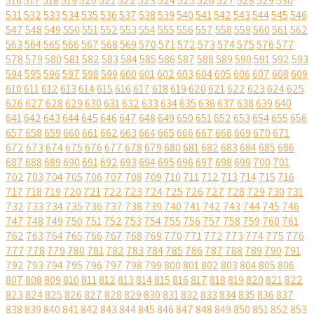
516
517
518
519
520
521
522
523
524
525
526
527
528
529
530
531
532
533
534
535
536
537
538
539
540
541
542
543
544
545
546
547
548
549
550
551
552
553
554
555
556
557
558
559
560
561
562
563
564
565
566
567
568
569
570
571
572
573
574
575
576
577
578
579
580
581
582
583
584
585
586
587
588
589
590
591
592
593
594
595
596
597
598
599
600
601
602
603
604
605
606
607
608
609
610
611
612
613
614
615
616
617
618
619
620
621
622
623
624
625
626
627
628
629
630
631
632
633
634
635
636
637
638
639
640
641
642
643
644
645
646
647
648
649
650
651
652
653
654
655
656
657
658
659
660
661
662
663
664
665
666
667
668
669
670
671
672
673
674
675
676
677
678
679
680
681
682
683
684
685
686
687
688
689
690
691
692
693
694
695
696
697
698
699
700
701
702
703
704
705
706
707
708
709
710
711
712
713
714
715
716
717
718
719
720
721
722
723
724
725
726
727
728
729
730
731
732
733
734
735
736
737
738
739
740
741
742
743
744
745
746
747
748
749
750
751
752
753
754
755
756
757
758
759
760
761
762
763
764
765
766
767
768
769
770
771
772
773
774
775
776
777
778
779
780
781
782
783
784
785
786
787
788
789
790
791
792
793
794
795
796
797
798
799
800
801
802
803
804
805
806
807
808
809
810
811
812
813
814
815
816
817
818
819
820
821
822
823
824
825
826
827
828
829
830
831
832
833
834
835
836
837
838
839
840
841
842
843
844
845
846
847
848
849
850
851
852
853