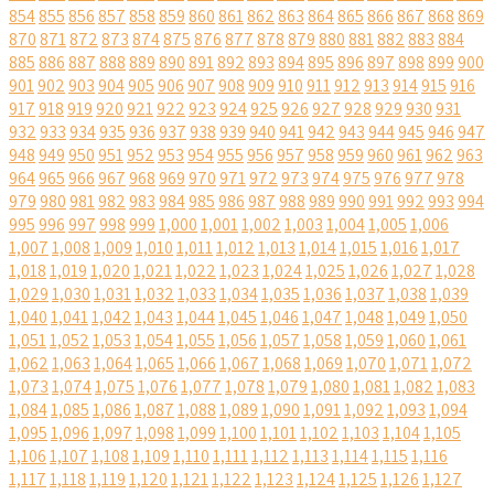
854
855
856
857
858
859
860
861
862
863
864
865
866
867
868
869
870
871
872
873
874
875
876
877
878
879
880
881
882
883
884
885
886
887
888
889
890
891
892
893
894
895
896
897
898
899
900
901
902
903
904
905
906
907
908
909
910
911
912
913
914
915
916
917
918
919
920
921
922
923
924
925
926
927
928
929
930
931
932
933
934
935
936
937
938
939
940
941
942
943
944
945
946
947
948
949
950
951
952
953
954
955
956
957
958
959
960
961
962
963
964
965
966
967
968
969
970
971
972
973
974
975
976
977
978
979
980
981
982
983
984
985
986
987
988
989
990
991
992
993
994
995
996
997
998
999
1,000
1,001
1,002
1,003
1,004
1,005
1,006
1,007
1,008
1,009
1,010
1,011
1,012
1,013
1,014
1,015
1,016
1,017
1,018
1,019
1,020
1,021
1,022
1,023
1,024
1,025
1,026
1,027
1,028
1,029
1,030
1,031
1,032
1,033
1,034
1,035
1,036
1,037
1,038
1,039
1,040
1,041
1,042
1,043
1,044
1,045
1,046
1,047
1,048
1,049
1,050
1,051
1,052
1,053
1,054
1,055
1,056
1,057
1,058
1,059
1,060
1,061
1,062
1,063
1,064
1,065
1,066
1,067
1,068
1,069
1,070
1,071
1,072
1,073
1,074
1,075
1,076
1,077
1,078
1,079
1,080
1,081
1,082
1,083
1,084
1,085
1,086
1,087
1,088
1,089
1,090
1,091
1,092
1,093
1,094
1,095
1,096
1,097
1,098
1,099
1,100
1,101
1,102
1,103
1,104
1,105
1,106
1,107
1,108
1,109
1,110
1,111
1,112
1,113
1,114
1,115
1,116
1,117
1,118
1,119
1,120
1,121
1,122
1,123
1,124
1,125
1,126
1,127