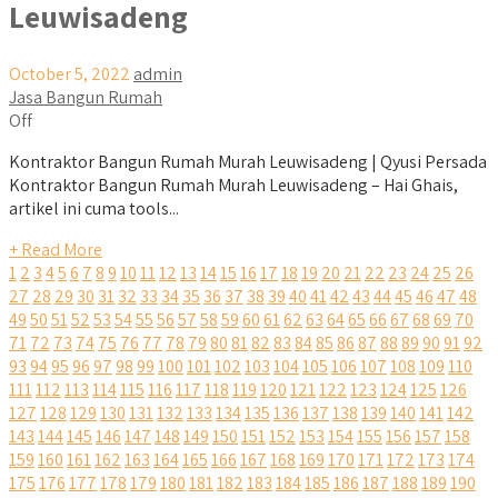
Leuwisadeng
October 5, 2022
admin
Jasa Bangun Rumah
Off
Kontraktor Bangun Rumah Murah Leuwisadeng | Qyusi Persada
Kontraktor Bangun Rumah Murah Leuwisadeng – Hai Ghais,
artikel ini cuma tools...
+ Read More
1
2
3
4
5
6
7
8
9
10
11
12
13
14
15
16
17
18
19
20
21
22
23
24
25
26
27
28
29
30
31
32
33
34
35
36
37
38
39
40
41
42
43
44
45
46
47
48
49
50
51
52
53
54
55
56
57
58
59
60
61
62
63
64
65
66
67
68
69
70
71
72
73
74
75
76
77
78
79
80
81
82
83
84
85
86
87
88
89
90
91
92
93
94
95
96
97
98
99
100
101
102
103
104
105
106
107
108
109
110
111
112
113
114
115
116
117
118
119
120
121
122
123
124
125
126
127
128
129
130
131
132
133
134
135
136
137
138
139
140
141
142
143
144
145
146
147
148
149
150
151
152
153
154
155
156
157
158
159
160
161
162
163
164
165
166
167
168
169
170
171
172
173
174
175
176
177
178
179
180
181
182
183
184
185
186
187
188
189
190