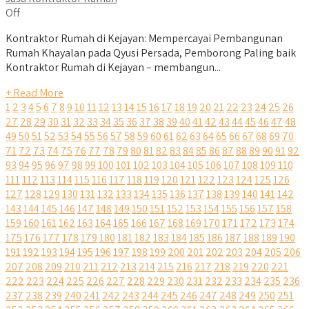
Off
Kontraktor Rumah di Kejayan: Mempercayai Pembangunan
Rumah Khayalan pada Qyusi Persada, Pemborong Paling baik
Kontraktor Rumah di Kejayan – membangun...
+ Read More
1
2
3
4
5
6
7
8
9
10
11
12
13
14
15
16
17
18
19
20
21
22
23
24
25
26
27
28
29
30
31
32
33
34
35
36
37
38
39
40
41
42
43
44
45
46
47
48
49
50
51
52
53
54
55
56
57
58
59
60
61
62
63
64
65
66
67
68
69
70
71
72
73
74
75
76
77
78
79
80
81
82
83
84
85
86
87
88
89
90
91
92
93
94
95
96
97
98
99
100
101
102
103
104
105
106
107
108
109
110
111
112
113
114
115
116
117
118
119
120
121
122
123
124
125
126
127
128
129
130
131
132
133
134
135
136
137
138
139
140
141
142
143
144
145
146
147
148
149
150
151
152
153
154
155
156
157
158
159
160
161
162
163
164
165
166
167
168
169
170
171
172
173
174
175
176
177
178
179
180
181
182
183
184
185
186
187
188
189
190
191
192
193
194
195
196
197
198
199
200
201
202
203
204
205
206
207
208
209
210
211
212
213
214
215
216
217
218
219
220
221
222
223
224
225
226
227
228
229
230
231
232
233
234
235
236
237
238
239
240
241
242
243
244
245
246
247
248
249
250
251