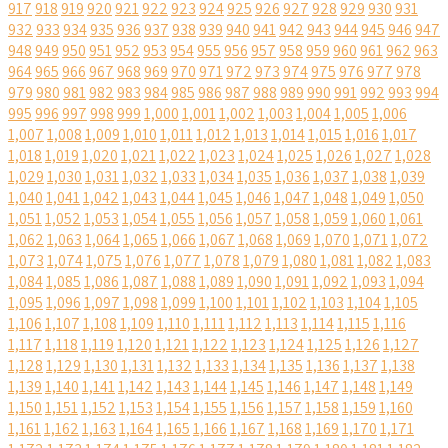
917
918
919
920
921
922
923
924
925
926
927
928
929
930
931
932
933
934
935
936
937
938
939
940
941
942
943
944
945
946
947
948
949
950
951
952
953
954
955
956
957
958
959
960
961
962
963
964
965
966
967
968
969
970
971
972
973
974
975
976
977
978
979
980
981
982
983
984
985
986
987
988
989
990
991
992
993
994
995
996
997
998
999
1,000
1,001
1,002
1,003
1,004
1,005
1,006
1,007
1,008
1,009
1,010
1,011
1,012
1,013
1,014
1,015
1,016
1,017
1,018
1,019
1,020
1,021
1,022
1,023
1,024
1,025
1,026
1,027
1,028
1,029
1,030
1,031
1,032
1,033
1,034
1,035
1,036
1,037
1,038
1,039
1,040
1,041
1,042
1,043
1,044
1,045
1,046
1,047
1,048
1,049
1,050
1,051
1,052
1,053
1,054
1,055
1,056
1,057
1,058
1,059
1,060
1,061
1,062
1,063
1,064
1,065
1,066
1,067
1,068
1,069
1,070
1,071
1,072
1,073
1,074
1,075
1,076
1,077
1,078
1,079
1,080
1,081
1,082
1,083
1,084
1,085
1,086
1,087
1,088
1,089
1,090
1,091
1,092
1,093
1,094
1,095
1,096
1,097
1,098
1,099
1,100
1,101
1,102
1,103
1,104
1,105
1,106
1,107
1,108
1,109
1,110
1,111
1,112
1,113
1,114
1,115
1,116
1,117
1,118
1,119
1,120
1,121
1,122
1,123
1,124
1,125
1,126
1,127
1,128
1,129
1,130
1,131
1,132
1,133
1,134
1,135
1,136
1,137
1,138
1,139
1,140
1,141
1,142
1,143
1,144
1,145
1,146
1,147
1,148
1,149
1,150
1,151
1,152
1,153
1,154
1,155
1,156
1,157
1,158
1,159
1,160
1,161
1,162
1,163
1,164
1,165
1,166
1,167
1,168
1,169
1,170
1,171