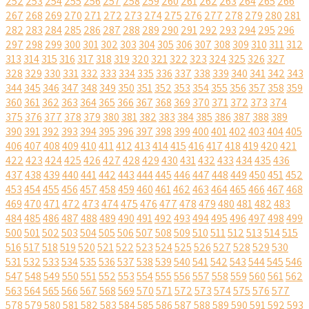
252
253
254
255
256
257
258
259
260
261
262
263
264
265
266
267
268
269
270
271
272
273
274
275
276
277
278
279
280
281
282
283
284
285
286
287
288
289
290
291
292
293
294
295
296
297
298
299
300
301
302
303
304
305
306
307
308
309
310
311
312
313
314
315
316
317
318
319
320
321
322
323
324
325
326
327
328
329
330
331
332
333
334
335
336
337
338
339
340
341
342
343
344
345
346
347
348
349
350
351
352
353
354
355
356
357
358
359
360
361
362
363
364
365
366
367
368
369
370
371
372
373
374
375
376
377
378
379
380
381
382
383
384
385
386
387
388
389
390
391
392
393
394
395
396
397
398
399
400
401
402
403
404
405
406
407
408
409
410
411
412
413
414
415
416
417
418
419
420
421
422
423
424
425
426
427
428
429
430
431
432
433
434
435
436
437
438
439
440
441
442
443
444
445
446
447
448
449
450
451
452
453
454
455
456
457
458
459
460
461
462
463
464
465
466
467
468
469
470
471
472
473
474
475
476
477
478
479
480
481
482
483
484
485
486
487
488
489
490
491
492
493
494
495
496
497
498
499
500
501
502
503
504
505
506
507
508
509
510
511
512
513
514
515
516
517
518
519
520
521
522
523
524
525
526
527
528
529
530
531
532
533
534
535
536
537
538
539
540
541
542
543
544
545
546
547
548
549
550
551
552
553
554
555
556
557
558
559
560
561
562
563
564
565
566
567
568
569
570
571
572
573
574
575
576
577
578
579
580
581
582
583
584
585
586
587
588
589
590
591
592
593