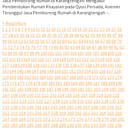
Jasa Pemborong Rumah di Karangtengah: Mengakui
Pembentukan Rumah Khayalan pada Qyusi Persada, Anemer
Terunggul Jasa Pemborong Rumah di Karangtengah –...
+ Read More
1
2
3
4
5
6
7
8
9
10
11
12
13
14
15
16
17
18
19
20
21
22
23
24
25
26
27
28
29
30
31
32
33
34
35
36
37
38
39
40
41
42
43
44
45
46
47
48
49
50
51
52
53
54
55
56
57
58
59
60
61
62
63
64
65
66
67
68
69
70
71
72
73
74
75
76
77
78
79
80
81
82
83
84
85
86
87
88
89
90
91
92
93
94
95
96
97
98
99
100
101
102
103
104
105
106
107
108
109
110
111
112
113
114
115
116
117
118
119
120
121
122
123
124
125
126
127
128
129
130
131
132
133
134
135
136
137
138
139
140
141
142
143
144
145
146
147
148
149
150
151
152
153
154
155
156
157
158
159
160
161
162
163
164
165
166
167
168
169
170
171
172
173
174
175
176
177
178
179
180
181
182
183
184
185
186
187
188
189
190
191
192
193
194
195
196
197
198
199
200
201
202
203
204
205
206
207
208
209
210
211
212
213
214
215
216
217
218
219
220
221
222
223
224
225
226
227
228
229
230
231
232
233
234
235
236
237
238
239
240
241
242
243
244
245
246
247
248
249
250
251
252
253
254
255
256
257
258
259
260
261
262
263
264
265
266
267
268
269
270
271
272
273
274
275
276
277
278
279
280
281
282
283
284
285
286
287
288
289
290
291
292
293
294
295
296