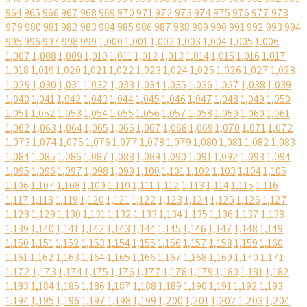
964
965
966
967
968
969
970
971
972
973
974
975
976
977
978
979
980
981
982
983
984
985
986
987
988
989
990
991
992
993
994
995
996
997
998
999
1,000
1,001
1,002
1,003
1,004
1,005
1,006
1,007
1,008
1,009
1,010
1,011
1,012
1,013
1,014
1,015
1,016
1,017
1,018
1,019
1,020
1,021
1,022
1,023
1,024
1,025
1,026
1,027
1,028
1,029
1,030
1,031
1,032
1,033
1,034
1,035
1,036
1,037
1,038
1,039
1,040
1,041
1,042
1,043
1,044
1,045
1,046
1,047
1,048
1,049
1,050
1,051
1,052
1,053
1,054
1,055
1,056
1,057
1,058
1,059
1,060
1,061
1,062
1,063
1,064
1,065
1,066
1,067
1,068
1,069
1,070
1,071
1,072
1,073
1,074
1,075
1,076
1,077
1,078
1,079
1,080
1,081
1,082
1,083
1,084
1,085
1,086
1,087
1,088
1,089
1,090
1,091
1,092
1,093
1,094
1,095
1,096
1,097
1,098
1,099
1,100
1,101
1,102
1,103
1,104
1,105
1,106
1,107
1,108
1,109
1,110
1,111
1,112
1,113
1,114
1,115
1,116
1,117
1,118
1,119
1,120
1,121
1,122
1,123
1,124
1,125
1,126
1,127
1,128
1,129
1,130
1,131
1,132
1,133
1,134
1,135
1,136
1,137
1,138
1,139
1,140
1,141
1,142
1,143
1,144
1,145
1,146
1,147
1,148
1,149
1,150
1,151
1,152
1,153
1,154
1,155
1,156
1,157
1,158
1,159
1,160
1,161
1,162
1,163
1,164
1,165
1,166
1,167
1,168
1,169
1,170
1,171
1,172
1,173
1,174
1,175
1,176
1,177
1,178
1,179
1,180
1,181
1,182
1,183
1,184
1,185
1,186
1,187
1,188
1,189
1,190
1,191
1,192
1,193
1,194
1,195
1,196
1,197
1,198
1,199
1,200
1,201
1,202
1,203
1,204