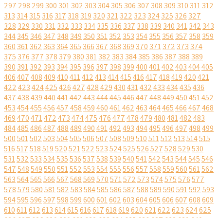
297
298
299
300
301
302
303
304
305
306
307
308
309
310
311
312
313
314
315
316
317
318
319
320
321
322
323
324
325
326
327
328
329
330
331
332
333
334
335
336
337
338
339
340
341
342
343
344
345
346
347
348
349
350
351
352
353
354
355
356
357
358
359
360
361
362
363
364
365
366
367
368
369
370
371
372
373
374
375
376
377
378
379
380
381
382
383
384
385
386
387
388
389
390
391
392
393
394
395
396
397
398
399
400
401
402
403
404
405
406
407
408
409
410
411
412
413
414
415
416
417
418
419
420
421
422
423
424
425
426
427
428
429
430
431
432
433
434
435
436
437
438
439
440
441
442
443
444
445
446
447
448
449
450
451
452
453
454
455
456
457
458
459
460
461
462
463
464
465
466
467
468
469
470
471
472
473
474
475
476
477
478
479
480
481
482
483
484
485
486
487
488
489
490
491
492
493
494
495
496
497
498
499
500
501
502
503
504
505
506
507
508
509
510
511
512
513
514
515
516
517
518
519
520
521
522
523
524
525
526
527
528
529
530
531
532
533
534
535
536
537
538
539
540
541
542
543
544
545
546
547
548
549
550
551
552
553
554
555
556
557
558
559
560
561
562
563
564
565
566
567
568
569
570
571
572
573
574
575
576
577
578
579
580
581
582
583
584
585
586
587
588
589
590
591
592
593
594
595
596
597
598
599
600
601
602
603
604
605
606
607
608
609
610
611
612
613
614
615
616
617
618
619
620
621
622
623
624
625