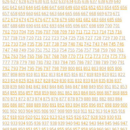
626
627
628
629
630
631
632
633
634
635
636
637
638
639
640
641
642
643
644
645
646
647
648
649
650
651
652
653
654
655
656
657
658
659
660
661
662
663
664
665
666
667
668
669
670
671
672
673
674
675
676
677
678
679
680
681
682
683
684
685
686
687
688
689
690
691
692
693
694
695
696
697
698
699
700
701
702
703
704
705
706
707
708
709
710
711
712
713
714
715
716
717
718
719
720
721
722
723
724
725
726
727
728
729
730
731
732
733
734
735
736
737
738
739
740
741
742
743
744
745
746
747
748
749
750
751
752
753
754
755
756
757
758
759
760
761
762
763
764
765
766
767
768
769
770
771
772
773
774
775
776
777
778
779
780
781
782
783
784
785
786
787
788
789
790
791
792
793
794
795
796
797
798
799
800
801
802
803
804
805
806
807
808
809
810
811
812
813
814
815
816
817
818
819
820
821
822
823
824
825
826
827
828
829
830
831
832
833
834
835
836
837
838
839
840
841
842
843
844
845
846
847
848
849
850
851
852
853
854
855
856
857
858
859
860
861
862
863
864
865
866
867
868
869
870
871
872
873
874
875
876
877
878
879
880
881
882
883
884
885
886
887
888
889
890
891
892
893
894
895
896
897
898
899
900
901
902
903
904
905
906
907
908
909
910
911
912
913
914
915
916
917
918
919
920
921
922
923
924
925
926
927
928
929
930
931
932
933
934
935
936
937
938
939
940
941
942
943
944
945
946
947
948
949
950
951
952
953
954
955
956
957
958
959
960
961
962
963