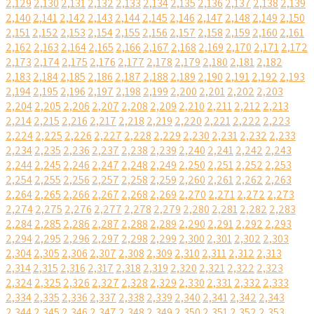
2,129
2,130
2,131
2,132
2,133
2,134
2,135
2,136
2,137
2,138
2,139
2,140
2,141
2,142
2,143
2,144
2,145
2,146
2,147
2,148
2,149
2,150
2,151
2,152
2,153
2,154
2,155
2,156
2,157
2,158
2,159
2,160
2,161
2,162
2,163
2,164
2,165
2,166
2,167
2,168
2,169
2,170
2,171
2,172
2,173
2,174
2,175
2,176
2,177
2,178
2,179
2,180
2,181
2,182
2,183
2,184
2,185
2,186
2,187
2,188
2,189
2,190
2,191
2,192
2,193
2,194
2,195
2,196
2,197
2,198
2,199
2,200
2,201
2,202
2,203
2,204
2,205
2,206
2,207
2,208
2,209
2,210
2,211
2,212
2,213
2,214
2,215
2,216
2,217
2,218
2,219
2,220
2,221
2,222
2,223
2,224
2,225
2,226
2,227
2,228
2,229
2,230
2,231
2,232
2,233
2,234
2,235
2,236
2,237
2,238
2,239
2,240
2,241
2,242
2,243
2,244
2,245
2,246
2,247
2,248
2,249
2,250
2,251
2,252
2,253
2,254
2,255
2,256
2,257
2,258
2,259
2,260
2,261
2,262
2,263
2,264
2,265
2,266
2,267
2,268
2,269
2,270
2,271
2,272
2,273
2,274
2,275
2,276
2,277
2,278
2,279
2,280
2,281
2,282
2,283
2,284
2,285
2,286
2,287
2,288
2,289
2,290
2,291
2,292
2,293
2,294
2,295
2,296
2,297
2,298
2,299
2,300
2,301
2,302
2,303
2,304
2,305
2,306
2,307
2,308
2,309
2,310
2,311
2,312
2,313
2,314
2,315
2,316
2,317
2,318
2,319
2,320
2,321
2,322
2,323
2,324
2,325
2,326
2,327
2,328
2,329
2,330
2,331
2,332
2,333
2,334
2,335
2,336
2,337
2,338
2,339
2,340
2,341
2,342
2,343
2,344
2,345
2,346
2,347
2,348
2,349
2,350
2,351
2,352
2,353