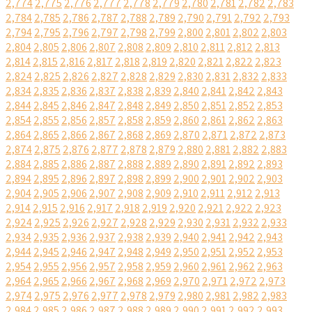
2,774
2,775
2,776
2,777
2,778
2,779
2,780
2,781
2,782
2,783
2,784
2,785
2,786
2,787
2,788
2,789
2,790
2,791
2,792
2,793
2,794
2,795
2,796
2,797
2,798
2,799
2,800
2,801
2,802
2,803
2,804
2,805
2,806
2,807
2,808
2,809
2,810
2,811
2,812
2,813
2,814
2,815
2,816
2,817
2,818
2,819
2,820
2,821
2,822
2,823
2,824
2,825
2,826
2,827
2,828
2,829
2,830
2,831
2,832
2,833
2,834
2,835
2,836
2,837
2,838
2,839
2,840
2,841
2,842
2,843
2,844
2,845
2,846
2,847
2,848
2,849
2,850
2,851
2,852
2,853
2,854
2,855
2,856
2,857
2,858
2,859
2,860
2,861
2,862
2,863
2,864
2,865
2,866
2,867
2,868
2,869
2,870
2,871
2,872
2,873
2,874
2,875
2,876
2,877
2,878
2,879
2,880
2,881
2,882
2,883
2,884
2,885
2,886
2,887
2,888
2,889
2,890
2,891
2,892
2,893
2,894
2,895
2,896
2,897
2,898
2,899
2,900
2,901
2,902
2,903
2,904
2,905
2,906
2,907
2,908
2,909
2,910
2,911
2,912
2,913
2,914
2,915
2,916
2,917
2,918
2,919
2,920
2,921
2,922
2,923
2,924
2,925
2,926
2,927
2,928
2,929
2,930
2,931
2,932
2,933
2,934
2,935
2,936
2,937
2,938
2,939
2,940
2,941
2,942
2,943
2,944
2,945
2,946
2,947
2,948
2,949
2,950
2,951
2,952
2,953
2,954
2,955
2,956
2,957
2,958
2,959
2,960
2,961
2,962
2,963
2,964
2,965
2,966
2,967
2,968
2,969
2,970
2,971
2,972
2,973
2,974
2,975
2,976
2,977
2,978
2,979
2,980
2,981
2,982
2,983
2,984
2,985
2,986
2,987
2,988
2,989
2,990
2,991
2,992
2,993