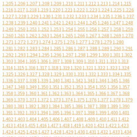
1,205
1,206
1,207
1,208
1,209
1,210
1,211
1,212
1,213
1,214
1,215
1,216
1,217
1,218
1,219
1,220
1,221
1,222
1,223
1,224
1,225
1,226
1,227
1,228
1,229
1,230
1,231
1,232
1,233
1,234
1,235
1,236
1,237
1,238
1,239
1,240
1,241
1,242
1,243
1,244
1,245
1,246
1,247
1,248
1,249
1,250
1,251
1,252
1,253
1,254
1,255
1,256
1,257
1,258
1,259
1,260
1,261
1,262
1,263
1,264
1,265
1,266
1,267
1,268
1,269
1,270
1,271
1,272
1,273
1,274
1,275
1,276
1,277
1,278
1,279
1,280
1,281
1,282
1,283
1,284
1,285
1,286
1,287
1,288
1,289
1,290
1,291
1,292
1,293
1,294
1,295
1,296
1,297
1,298
1,299
1,300
1,301
1,302
1,303
1,304
1,305
1,306
1,307
1,308
1,309
1,310
1,311
1,312
1,313
1,314
1,315
1,316
1,317
1,318
1,319
1,320
1,321
1,322
1,323
1,324
1,325
1,326
1,327
1,328
1,329
1,330
1,331
1,332
1,333
1,334
1,335
1,336
1,337
1,338
1,339
1,340
1,341
1,342
1,343
1,344
1,345
1,346
1,347
1,348
1,349
1,350
1,351
1,352
1,353
1,354
1,355
1,356
1,357
1,358
1,359
1,360
1,361
1,362
1,363
1,364
1,365
1,366
1,367
1,368
1,369
1,370
1,371
1,372
1,373
1,374
1,375
1,376
1,377
1,378
1,379
1,380
1,381
1,382
1,383
1,384
1,385
1,386
1,387
1,388
1,389
1,390
1,391
1,392
1,393
1,394
1,395
1,396
1,397
1,398
1,399
1,400
1,401
1,402
1,403
1,404
1,405
1,406
1,407
1,408
1,409
1,410
1,411
1,412
1,413
1,414
1,415
1,416
1,417
1,418
1,419
1,420
1,421
1,422
1,423
1,424
1,425
1,426
1,427
1,428
1,429
1,430
1,431
1,432
1,433
1,434