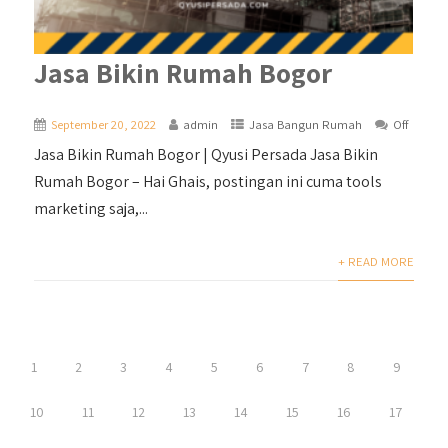
Jasa Bikin Rumah Bogor
September 20, 2022
admin
Jasa Bangun Rumah
Off
Jasa Bikin Rumah Bogor | Qyusi Persada Jasa Bikin
Rumah Bogor – Hai Ghais, postingan ini cuma tools
marketing saja,...
+ READ MORE
1
2
3
4
5
6
7
8
9
10
11
12
13
14
15
16
17