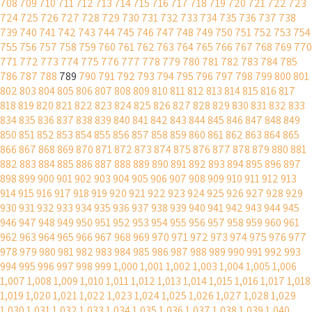
708
709
710
711
712
713
714
715
716
717
718
719
720
721
722
723
724
725
726
727
728
729
730
731
732
733
734
735
736
737
738
739
740
741
742
743
744
745
746
747
748
749
750
751
752
753
754
755
756
757
758
759
760
761
762
763
764
765
766
767
768
769
770
771
772
773
774
775
776
777
778
779
780
781
782
783
784
785
786
787
788
789
790
791
792
793
794
795
796
797
798
799
800
801
802
803
804
805
806
807
808
809
810
811
812
813
814
815
816
817
818
819
820
821
822
823
824
825
826
827
828
829
830
831
832
833
834
835
836
837
838
839
840
841
842
843
844
845
846
847
848
849
850
851
852
853
854
855
856
857
858
859
860
861
862
863
864
865
866
867
868
869
870
871
872
873
874
875
876
877
878
879
880
881
882
883
884
885
886
887
888
889
890
891
892
893
894
895
896
897
898
899
900
901
902
903
904
905
906
907
908
909
910
911
912
913
914
915
916
917
918
919
920
921
922
923
924
925
926
927
928
929
930
931
932
933
934
935
936
937
938
939
940
941
942
943
944
945
946
947
948
949
950
951
952
953
954
955
956
957
958
959
960
961
962
963
964
965
966
967
968
969
970
971
972
973
974
975
976
977
978
979
980
981
982
983
984
985
986
987
988
989
990
991
992
993
994
995
996
997
998
999
1,000
1,001
1,002
1,003
1,004
1,005
1,006
1,007
1,008
1,009
1,010
1,011
1,012
1,013
1,014
1,015
1,016
1,017
1,018
1,019
1,020
1,021
1,022
1,023
1,024
1,025
1,026
1,027
1,028
1,029
1,030
1,031
1,032
1,033
1,034
1,035
1,036
1,037
1,038
1,039
1,040