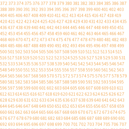
372
373
374
375
376
377
378
379
380
381
382
383
384
385
386
387
388
389
390
391
392
393
394
395
396
397
398
399
400
401
402
403
404
405
406
407
408
409
410
411
412
413
414
415
416
417
418
419
420
421
422
423
424
425
426
427
428
429
430
431
432
433
434
435
436
437
438
439
440
441
442
443
444
445
446
447
448
449
450
451
452
453
454
455
456
457
458
459
460
461
462
463
464
465
466
467
468
469
470
471
472
473
474
475
476
477
478
479
480
481
482
483
484
485
486
487
488
489
490
491
492
493
494
495
496
497
498
499
500
501
502
503
504
505
506
507
508
509
510
511
512
513
514
515
516
517
518
519
520
521
522
523
524
525
526
527
528
529
530
531
532
533
534
535
536
537
538
539
540
541
542
543
544
545
546
547
548
549
550
551
552
553
554
555
556
557
558
559
560
561
562
563
564
565
566
567
568
569
570
571
572
573
574
575
576
577
578
579
580
581
582
583
584
585
586
587
588
589
590
591
592
593
594
595
596
597
598
599
600
601
602
603
604
605
606
607
608
609
610
611
612
613
614
615
616
617
618
619
620
621
622
623
624
625
626
627
628
629
630
631
632
633
634
635
636
637
638
639
640
641
642
643
644
645
646
647
648
649
650
651
652
653
654
655
656
657
658
659
660
661
662
663
664
665
666
667
668
669
670
671
672
673
674
675
676
677
678
679
680
681
682
683
684
685
686
687
688
689
690
691
692
693
694
695
696
697
698
699
700
701
702
703
704
705
706
707