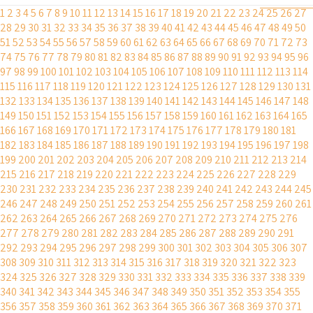
1
2
3
4
5
6
7
8
9
10
11
12
13
14
15
16
17
18
19
20
21
22
23
24
25
26
27
28
29
30
31
32
33
34
35
36
37
38
39
40
41
42
43
44
45
46
47
48
49
50
51
52
53
54
55
56
57
58
59
60
61
62
63
64
65
66
67
68
69
70
71
72
73
74
75
76
77
78
79
80
81
82
83
84
85
86
87
88
89
90
91
92
93
94
95
96
97
98
99
100
101
102
103
104
105
106
107
108
109
110
111
112
113
114
115
116
117
118
119
120
121
122
123
124
125
126
127
128
129
130
131
132
133
134
135
136
137
138
139
140
141
142
143
144
145
146
147
148
149
150
151
152
153
154
155
156
157
158
159
160
161
162
163
164
165
166
167
168
169
170
171
172
173
174
175
176
177
178
179
180
181
182
183
184
185
186
187
188
189
190
191
192
193
194
195
196
197
198
199
200
201
202
203
204
205
206
207
208
209
210
211
212
213
214
215
216
217
218
219
220
221
222
223
224
225
226
227
228
229
230
231
232
233
234
235
236
237
238
239
240
241
242
243
244
245
246
247
248
249
250
251
252
253
254
255
256
257
258
259
260
261
262
263
264
265
266
267
268
269
270
271
272
273
274
275
276
277
278
279
280
281
282
283
284
285
286
287
288
289
290
291
292
293
294
295
296
297
298
299
300
301
302
303
304
305
306
307
308
309
310
311
312
313
314
315
316
317
318
319
320
321
322
323
324
325
326
327
328
329
330
331
332
333
334
335
336
337
338
339
340
341
342
343
344
345
346
347
348
349
350
351
352
353
354
355
356
357
358
359
360
361
362
363
364
365
366
367
368
369
370
371