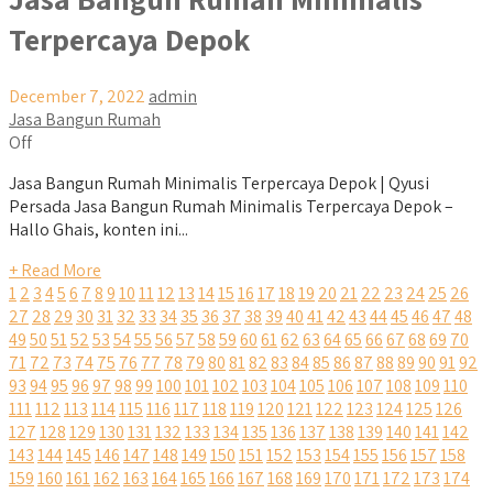
Terpercaya Depok
December 7, 2022
admin
Jasa Bangun Rumah
Off
Jasa Bangun Rumah Minimalis Terpercaya Depok | Qyusi
Persada Jasa Bangun Rumah Minimalis Terpercaya Depok –
Hallo Ghais, konten ini...
+ Read More
1
2
3
4
5
6
7
8
9
10
11
12
13
14
15
16
17
18
19
20
21
22
23
24
25
26
27
28
29
30
31
32
33
34
35
36
37
38
39
40
41
42
43
44
45
46
47
48
49
50
51
52
53
54
55
56
57
58
59
60
61
62
63
64
65
66
67
68
69
70
71
72
73
74
75
76
77
78
79
80
81
82
83
84
85
86
87
88
89
90
91
92
93
94
95
96
97
98
99
100
101
102
103
104
105
106
107
108
109
110
111
112
113
114
115
116
117
118
119
120
121
122
123
124
125
126
127
128
129
130
131
132
133
134
135
136
137
138
139
140
141
142
143
144
145
146
147
148
149
150
151
152
153
154
155
156
157
158
159
160
161
162
163
164
165
166
167
168
169
170
171
172
173
174