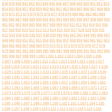
838
839
840
841
842
843
844
845
846
847
848
849
850
851
852
853
854
855
856
857
858
859
860
861
862
863
864
865
866
867
868
869
870
871
872
873
874
875
876
877
878
879
880
881
882
883
884
885
886
887
888
889
890
891
892
893
894
895
896
897
898
899
900
901
902
903
904
905
906
907
908
909
910
911
912
913
914
915
916
917
918
919
920
921
922
923
924
925
926
927
928
929
930
931
932
933
934
935
936
937
938
939
940
941
942
943
944
945
946
947
948
949
950
951
952
953
954
955
956
957
958
959
960
961
962
963
964
965
966
967
968
969
970
971
972
973
974
975
976
977
978
979
980
981
982
983
984
985
986
987
988
989
990
991
992
993
994
995
996
997
998
999
1,000
1,001
1,002
1,003
1,004
1,005
1,006
1,007
1,008
1,009
1,010
1,011
1,012
1,013
1,014
1,015
1,016
1,017
1,018
1,019
1,020
1,021
1,022
1,023
1,024
1,025
1,026
1,027
1,028
1,029
1,030
1,031
1,032
1,033
1,034
1,035
1,036
1,037
1,038
1,039
1,040
1,041
1,042
1,043
1,044
1,045
1,046
1,047
1,048
1,049
1,050
1,051
1,052
1,053
1,054
1,055
1,056
1,057
1,058
1,059
1,060
1,061
1,062
1,063
1,064
1,065
1,066
1,067
1,068
1,069
1,070
1,071
1,072
1,073
1,074
1,075
1,076
1,077
1,078
1,079
1,080
1,081
1,082
1,083
1,084
1,085
1,086
1,087
1,088
1,089
1,090
1,091
1,092
1,093
1,094
1,095
1,096
1,097
1,098
1,099
1,100
1,101
1,102
1,103
1,104
1,105
1,106
1,107
1,108
1,109
1,110
1,111
1,112
1,113
1,114
1,115
1,116