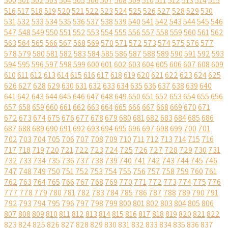
500
501
502
503
504
505
506
507
508
509
510
511
512
513
514
515
516
517
518
519
520
521
522
523
524
525
526
527
528
529
530
531
532
533
534
535
536
537
538
539
540
541
542
543
544
545
546
547
548
549
550
551
552
553
554
555
556
557
558
559
560
561
562
563
564
565
566
567
568
569
570
571
572
573
574
575
576
577
578
579
580
581
582
583
584
585
586
587
588
589
590
591
592
593
594
595
596
597
598
599
600
601
602
603
604
605
606
607
608
609
610
611
612
613
614
615
616
617
618
619
620
621
622
623
624
625
626
627
628
629
630
631
632
633
634
635
636
637
638
639
640
641
642
643
644
645
646
647
648
649
650
651
652
653
654
655
656
657
658
659
660
661
662
663
664
665
666
667
668
669
670
671
672
673
674
675
676
677
678
679
680
681
682
683
684
685
686
687
688
689
690
691
692
693
694
695
696
697
698
699
700
701
702
703
704
705
706
707
708
709
710
711
712
713
714
715
716
717
718
719
720
721
722
723
724
725
726
727
728
729
730
731
732
733
734
735
736
737
738
739
740
741
742
743
744
745
746
747
748
749
750
751
752
753
754
755
756
757
758
759
760
761
762
763
764
765
766
767
768
769
770
771
772
773
774
775
776
777
778
779
780
781
782
783
784
785
786
787
788
789
790
791
792
793
794
795
796
797
798
799
800
801
802
803
804
805
806
807
808
809
810
811
812
813
814
815
816
817
818
819
820
821
822
823
824
825
826
827
828
829
830
831
832
833
834
835
836
837