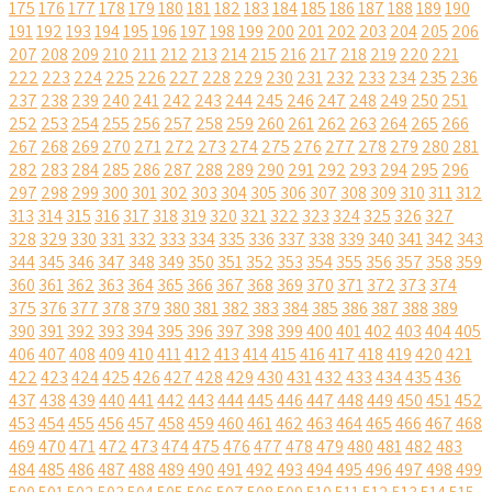
175
176
177
178
179
180
181
182
183
184
185
186
187
188
189
190
191
192
193
194
195
196
197
198
199
200
201
202
203
204
205
206
207
208
209
210
211
212
213
214
215
216
217
218
219
220
221
222
223
224
225
226
227
228
229
230
231
232
233
234
235
236
237
238
239
240
241
242
243
244
245
246
247
248
249
250
251
252
253
254
255
256
257
258
259
260
261
262
263
264
265
266
267
268
269
270
271
272
273
274
275
276
277
278
279
280
281
282
283
284
285
286
287
288
289
290
291
292
293
294
295
296
297
298
299
300
301
302
303
304
305
306
307
308
309
310
311
312
313
314
315
316
317
318
319
320
321
322
323
324
325
326
327
328
329
330
331
332
333
334
335
336
337
338
339
340
341
342
343
344
345
346
347
348
349
350
351
352
353
354
355
356
357
358
359
360
361
362
363
364
365
366
367
368
369
370
371
372
373
374
375
376
377
378
379
380
381
382
383
384
385
386
387
388
389
390
391
392
393
394
395
396
397
398
399
400
401
402
403
404
405
406
407
408
409
410
411
412
413
414
415
416
417
418
419
420
421
422
423
424
425
426
427
428
429
430
431
432
433
434
435
436
437
438
439
440
441
442
443
444
445
446
447
448
449
450
451
452
453
454
455
456
457
458
459
460
461
462
463
464
465
466
467
468
469
470
471
472
473
474
475
476
477
478
479
480
481
482
483
484
485
486
487
488
489
490
491
492
493
494
495
496
497
498
499