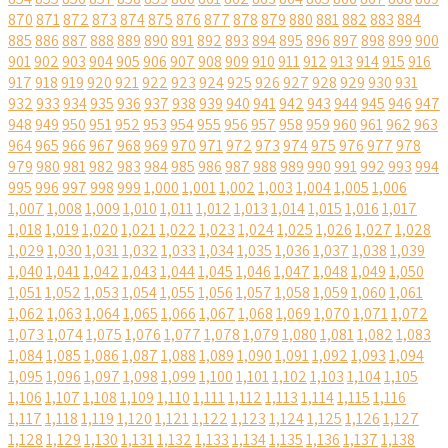
870
871
872
873
874
875
876
877
878
879
880
881
882
883
884
885
886
887
888
889
890
891
892
893
894
895
896
897
898
899
900
901
902
903
904
905
906
907
908
909
910
911
912
913
914
915
916
917
918
919
920
921
922
923
924
925
926
927
928
929
930
931
932
933
934
935
936
937
938
939
940
941
942
943
944
945
946
947
948
949
950
951
952
953
954
955
956
957
958
959
960
961
962
963
964
965
966
967
968
969
970
971
972
973
974
975
976
977
978
979
980
981
982
983
984
985
986
987
988
989
990
991
992
993
994
995
996
997
998
999
1,000
1,001
1,002
1,003
1,004
1,005
1,006
1,007
1,008
1,009
1,010
1,011
1,012
1,013
1,014
1,015
1,016
1,017
1,018
1,019
1,020
1,021
1,022
1,023
1,024
1,025
1,026
1,027
1,028
1,029
1,030
1,031
1,032
1,033
1,034
1,035
1,036
1,037
1,038
1,039
1,040
1,041
1,042
1,043
1,044
1,045
1,046
1,047
1,048
1,049
1,050
1,051
1,052
1,053
1,054
1,055
1,056
1,057
1,058
1,059
1,060
1,061
1,062
1,063
1,064
1,065
1,066
1,067
1,068
1,069
1,070
1,071
1,072
1,073
1,074
1,075
1,076
1,077
1,078
1,079
1,080
1,081
1,082
1,083
1,084
1,085
1,086
1,087
1,088
1,089
1,090
1,091
1,092
1,093
1,094
1,095
1,096
1,097
1,098
1,099
1,100
1,101
1,102
1,103
1,104
1,105
1,106
1,107
1,108
1,109
1,110
1,111
1,112
1,113
1,114
1,115
1,116
1,117
1,118
1,119
1,120
1,121
1,122
1,123
1,124
1,125
1,126
1,127
1,128
1,129
1,130
1,131
1,132
1,133
1,134
1,135
1,136
1,137
1,138