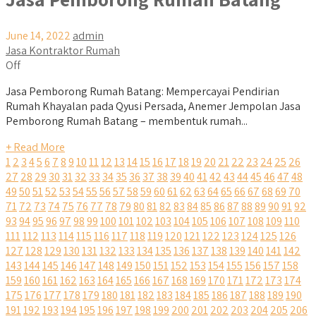
June 14, 2022
admin
Jasa Kontraktor Rumah
Off
Jasa Pemborong Rumah Batang: Mempercayai Pendirian
Rumah Khayalan pada Qyusi Persada, Anemer Jempolan Jasa
Pemborong Rumah Batang – membentuk rumah...
+ Read More
1
2
3
4
5
6
7
8
9
10
11
12
13
14
15
16
17
18
19
20
21
22
23
24
25
26
27
28
29
30
31
32
33
34
35
36
37
38
39
40
41
42
43
44
45
46
47
48
49
50
51
52
53
54
55
56
57
58
59
60
61
62
63
64
65
66
67
68
69
70
71
72
73
74
75
76
77
78
79
80
81
82
83
84
85
86
87
88
89
90
91
92
93
94
95
96
97
98
99
100
101
102
103
104
105
106
107
108
109
110
111
112
113
114
115
116
117
118
119
120
121
122
123
124
125
126
127
128
129
130
131
132
133
134
135
136
137
138
139
140
141
142
143
144
145
146
147
148
149
150
151
152
153
154
155
156
157
158
159
160
161
162
163
164
165
166
167
168
169
170
171
172
173
174
175
176
177
178
179
180
181
182
183
184
185
186
187
188
189
190
191
192
193
194
195
196
197
198
199
200
201
202
203
204
205
206