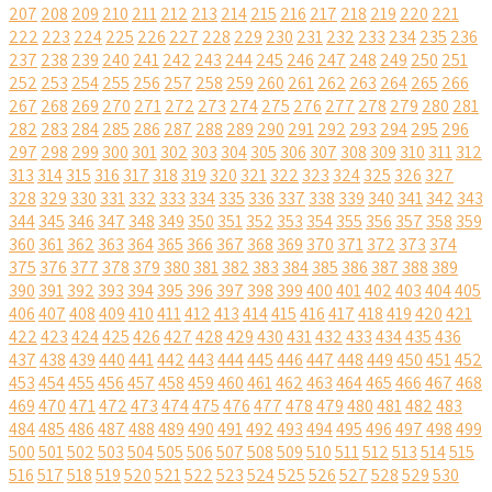
207
208
209
210
211
212
213
214
215
216
217
218
219
220
221
222
223
224
225
226
227
228
229
230
231
232
233
234
235
236
237
238
239
240
241
242
243
244
245
246
247
248
249
250
251
252
253
254
255
256
257
258
259
260
261
262
263
264
265
266
267
268
269
270
271
272
273
274
275
276
277
278
279
280
281
282
283
284
285
286
287
288
289
290
291
292
293
294
295
296
297
298
299
300
301
302
303
304
305
306
307
308
309
310
311
312
313
314
315
316
317
318
319
320
321
322
323
324
325
326
327
328
329
330
331
332
333
334
335
336
337
338
339
340
341
342
343
344
345
346
347
348
349
350
351
352
353
354
355
356
357
358
359
360
361
362
363
364
365
366
367
368
369
370
371
372
373
374
375
376
377
378
379
380
381
382
383
384
385
386
387
388
389
390
391
392
393
394
395
396
397
398
399
400
401
402
403
404
405
406
407
408
409
410
411
412
413
414
415
416
417
418
419
420
421
422
423
424
425
426
427
428
429
430
431
432
433
434
435
436
437
438
439
440
441
442
443
444
445
446
447
448
449
450
451
452
453
454
455
456
457
458
459
460
461
462
463
464
465
466
467
468
469
470
471
472
473
474
475
476
477
478
479
480
481
482
483
484
485
486
487
488
489
490
491
492
493
494
495
496
497
498
499
500
501
502
503
504
505
506
507
508
509
510
511
512
513
514
515
516
517
518
519
520
521
522
523
524
525
526
527
528
529
530