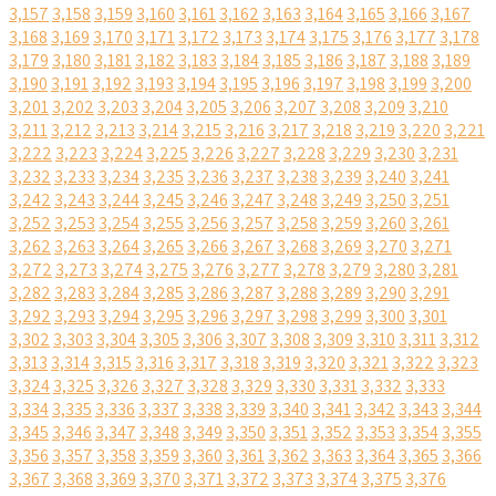
3,157
3,158
3,159
3,160
3,161
3,162
3,163
3,164
3,165
3,166
3,167
3,168
3,169
3,170
3,171
3,172
3,173
3,174
3,175
3,176
3,177
3,178
3,179
3,180
3,181
3,182
3,183
3,184
3,185
3,186
3,187
3,188
3,189
3,190
3,191
3,192
3,193
3,194
3,195
3,196
3,197
3,198
3,199
3,200
3,201
3,202
3,203
3,204
3,205
3,206
3,207
3,208
3,209
3,210
3,211
3,212
3,213
3,214
3,215
3,216
3,217
3,218
3,219
3,220
3,221
3,222
3,223
3,224
3,225
3,226
3,227
3,228
3,229
3,230
3,231
3,232
3,233
3,234
3,235
3,236
3,237
3,238
3,239
3,240
3,241
3,242
3,243
3,244
3,245
3,246
3,247
3,248
3,249
3,250
3,251
3,252
3,253
3,254
3,255
3,256
3,257
3,258
3,259
3,260
3,261
3,262
3,263
3,264
3,265
3,266
3,267
3,268
3,269
3,270
3,271
3,272
3,273
3,274
3,275
3,276
3,277
3,278
3,279
3,280
3,281
3,282
3,283
3,284
3,285
3,286
3,287
3,288
3,289
3,290
3,291
3,292
3,293
3,294
3,295
3,296
3,297
3,298
3,299
3,300
3,301
3,302
3,303
3,304
3,305
3,306
3,307
3,308
3,309
3,310
3,311
3,312
3,313
3,314
3,315
3,316
3,317
3,318
3,319
3,320
3,321
3,322
3,323
3,324
3,325
3,326
3,327
3,328
3,329
3,330
3,331
3,332
3,333
3,334
3,335
3,336
3,337
3,338
3,339
3,340
3,341
3,342
3,343
3,344
3,345
3,346
3,347
3,348
3,349
3,350
3,351
3,352
3,353
3,354
3,355
3,356
3,357
3,358
3,359
3,360
3,361
3,362
3,363
3,364
3,365
3,366
3,367
3,368
3,369
3,370
3,371
3,372
3,373
3,374
3,375
3,376