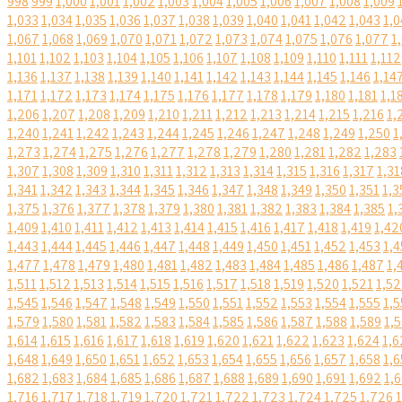
998
999
1,000
1,001
1,002
1,003
1,004
1,005
1,006
1,007
1,008
1,009
1,033
1,034
1,035
1,036
1,037
1,038
1,039
1,040
1,041
1,042
1,043
1,0
1,067
1,068
1,069
1,070
1,071
1,072
1,073
1,074
1,075
1,076
1,077
1
1,101
1,102
1,103
1,104
1,105
1,106
1,107
1,108
1,109
1,110
1,111
1,112
1,136
1,137
1,138
1,139
1,140
1,141
1,142
1,143
1,144
1,145
1,146
1,14
1,171
1,172
1,173
1,174
1,175
1,176
1,177
1,178
1,179
1,180
1,181
1,1
1,206
1,207
1,208
1,209
1,210
1,211
1,212
1,213
1,214
1,215
1,216
1,
1,240
1,241
1,242
1,243
1,244
1,245
1,246
1,247
1,248
1,249
1,250
1
1,273
1,274
1,275
1,276
1,277
1,278
1,279
1,280
1,281
1,282
1,283
1,307
1,308
1,309
1,310
1,311
1,312
1,313
1,314
1,315
1,316
1,317
1,31
1,341
1,342
1,343
1,344
1,345
1,346
1,347
1,348
1,349
1,350
1,351
1,3
1,375
1,376
1,377
1,378
1,379
1,380
1,381
1,382
1,383
1,384
1,385
1,
1,409
1,410
1,411
1,412
1,413
1,414
1,415
1,416
1,417
1,418
1,419
1,42
1,443
1,444
1,445
1,446
1,447
1,448
1,449
1,450
1,451
1,452
1,453
1,4
1,477
1,478
1,479
1,480
1,481
1,482
1,483
1,484
1,485
1,486
1,487
1,
1,511
1,512
1,513
1,514
1,515
1,516
1,517
1,518
1,519
1,520
1,521
1,5
1,545
1,546
1,547
1,548
1,549
1,550
1,551
1,552
1,553
1,554
1,555
1,5
1,579
1,580
1,581
1,582
1,583
1,584
1,585
1,586
1,587
1,588
1,589
1,
1,614
1,615
1,616
1,617
1,618
1,619
1,620
1,621
1,622
1,623
1,624
1,6
1,648
1,649
1,650
1,651
1,652
1,653
1,654
1,655
1,656
1,657
1,658
1,6
1,682
1,683
1,684
1,685
1,686
1,687
1,688
1,689
1,690
1,691
1,692
1,
1,716
1,717
1,718
1,719
1,720
1,721
1,722
1,723
1,724
1,725
1,726