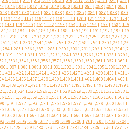
1,010
1,011
1,012
1,013
1,014
1,015
1,016
1,017
1,018
1,019
1,020
1,021
44
1,045
1,046
1,047
1,048
1,049
1,050
1,051
1,052
1,053
1,054
1,055
1
,078
1,079
1,080
1,081
1,082
1,083
1,084
1,085
1,086
1,087
1,088
1,089
1,113
1,114
1,115
1,116
1,117
1,118
1,119
1,120
1,121
1,122
1,123
1,124
7
1,148
1,149
1,150
1,151
1,152
1,153
1,154
1,155
1,156
1,157
1,158
1,159
82
1,183
1,184
1,185
1,186
1,187
1,188
1,189
1,190
1,191
1,192
1,193
1,1
217
1,218
1,219
1,220
1,221
1,222
1,223
1,224
1,225
1,226
1,227
1,2
,251
1,252
1,253
1,254
1,255
1,256
1,257
1,258
1,259
1,260
1,261
1,2
1,284
1,285
1,286
1,287
1,288
1,289
1,290
1,291
1,292
1,293
1,294
1,
8
1,319
1,320
1,321
1,322
1,323
1,324
1,325
1,326
1,327
1,328
1,329
1
52
1,353
1,354
1,355
1,356
1,357
1,358
1,359
1,360
1,361
1,362
1,363
1
386
1,387
1,388
1,389
1,390
1,391
1,392
1,393
1,394
1,395
1,396
1,397
0
1,421
1,422
1,423
1,424
1,425
1,426
1,427
1,428
1,429
1,430
1,431
1
54
1,455
1,456
1,457
1,458
1,459
1,460
1,461
1,462
1,463
1,464
1,465
1
488
1,489
1,490
1,491
1,492
1,493
1,494
1,495
1,496
1,497
1,498
1,499
1
22
1,523
1,524
1,525
1,526
1,527
1,528
1,529
1,530
1,531
1,532
1,533
1
56
1,557
1,558
1,559
1,560
1,561
1,562
1,563
1,564
1,565
1,566
1,567
1
590
1,591
1,592
1,593
1,594
1,595
1,596
1,597
1,598
1,599
1,600
1,601
1
25
1,626
1,627
1,628
1,629
1,630
1,631
1,632
1,633
1,634
1,635
1,636
1
59
1,660
1,661
1,662
1,663
1,664
1,665
1,666
1,667
1,668
1,669
1,670
1
693
1,694
1,695
1,696
1,697
1,698
1,699
1,700
1,701
1,702
1,703
1,704
1,727
1,728
1,729
1,730
1,731
1,732
1,733
1,734
1,735
1,736
1,737
1,