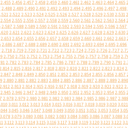
2,455
2,456
2,457
2,458
2,459
2,460
2,461
2,462
2,463
2,464
2,465
7
2,488
2,489
2,490
2,491
2,492
2,493
2,494
2,495
2,496
2,497
2,498
,521
2,522
2,523
2,524
2,525
2,526
2,527
2,528
2,529
2,530
2,531
2,554
2,555
2,556
2,557
2,558
2,559
2,560
2,561
2,562
2,563
2,564
6
2,587
2,588
2,589
2,590
2,591
2,592
2,593
2,594
2,595
2,596
2,597
,620
2,621
2,622
2,623
2,624
2,625
2,626
2,627
2,628
2,629
2,630
2,653
2,654
2,655
2,656
2,657
2,658
2,659
2,660
2,661
2,662
2,663
5
2,686
2,687
2,688
2,689
2,690
2,691
2,692
2,693
2,694
2,695
2,696
7
2,718
2,719
2,720
2,721
2,722
2,723
2,724
2,725
2,726
2,727
2,7
49
2,750
2,751
2,752
2,753
2,754
2,755
2,756
2,757
2,758
2,759
2,7
781
2,782
2,783
2,784
2,785
2,786
2,787
2,788
2,789
2,790
2,791
2,
2,814
2,815
2,816
2,817
2,818
2,819
2,820
2,821
2,822
2,823
2,824
2
2,847
2,848
2,849
2,850
2,851
2,852
2,853
2,854
2,855
2,856
2,857
79
2,880
2,881
2,882
2,883
2,884
2,885
2,886
2,887
2,888
2,889
2,89
2,912
2,913
2,914
2,915
2,916
2,917
2,918
2,919
2,920
2,921
2,922
2
2,945
2,946
2,947
2,948
2,949
2,950
2,951
2,952
2,953
2,954
2,955
7
2,978
2,979
2,980
2,981
2,982
2,983
2,984
2,985
2,986
2,987
2,98
,010
3,011
3,012
3,013
3,014
3,015
3,016
3,017
3,018
3,019
3,020
3,021
,044
3,045
3,046
3,047
3,048
3,049
3,050
3,051
3,052
3,053
3,054
3,0
3,078
3,079
3,080
3,081
3,082
3,083
3,084
3,085
3,086
3,087
3,088
3,
11
3,112
3,113
3,114
3,115
3,116
3,117
3,118
3,119
3,120
3,121
3,122
3,