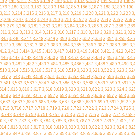
45
3,146
3,147
3,148
3,149
3,150
3,151
3,152
3,153
3,154
3,155
3,156
3
,179
3,180
3,181
3,182
3,183
3,184
3,185
3,186
3,187
3,188
3,189
3,190
3,213
3,214
3,215
3,216
3,217
3,218
3,219
3,220
3,221
3,222
3,223
3
3,246
3,247
3,248
3,249
3,250
3,251
3,252
3,253
3,254
3,255
3,256
8
3,279
3,280
3,281
3,282
3,283
3,284
3,285
3,286
3,287
3,288
3,28
,311
3,312
3,313
3,314
3,315
3,316
3,317
3,318
3,319
3,320
3,321
3,32
,345
3,346
3,347
3,348
3,349
3,350
3,351
3,352
3,353
3,354
3,355
3,3
3,379
3,380
3,381
3,382
3,383
3,384
3,385
3,386
3,387
3,388
3,389
3,
,412
3,413
3,414
3,415
3,416
3,417
3,418
3,419
3,420
3,421
3,422
3,42
,446
3,447
3,448
3,449
3,450
3,451
3,452
3,453
3,454
3,455
3,456
3,4
3,480
3,481
3,482
3,483
3,484
3,485
3,486
3,487
3,488
3,489
3,490
3,
,513
3,514
3,515
3,516
3,517
3,518
3,519
3,520
3,521
3,522
3,523
3,52
,547
3,548
3,549
3,550
3,551
3,552
3,553
3,554
3,555
3,556
3,557
3,5
3,581
3,582
3,583
3,584
3,585
3,586
3,587
3,588
3,589
3,590
3,591
3,
614
3,615
3,616
3,617
3,618
3,619
3,620
3,621
3,622
3,623
3,624
3,62
,648
3,649
3,650
3,651
3,652
3,653
3,654
3,655
3,656
3,657
3,658
3,6
3,682
3,683
3,684
3,685
3,686
3,687
3,688
3,689
3,690
3,691
3,692
3,
3,715
3,716
3,717
3,718
3,719
3,720
3,721
3,722
3,723
3,724
3,725
3
3,748
3,749
3,750
3,751
3,752
3,753
3,754
3,755
3,756
3,757
3,758
80
3,781
3,782
3,783
3,784
3,785
3,786
3,787
3,788
3,789
3,790
3,791
814
3,815
3,816
3,817
3,818
3,819
3,820
3,821
3,822
3,823
3,824
3,82
,848
3,849
3,850
3,851
3,852
3,853
3,854
3,855
3,856
3,857
3,858
3,8