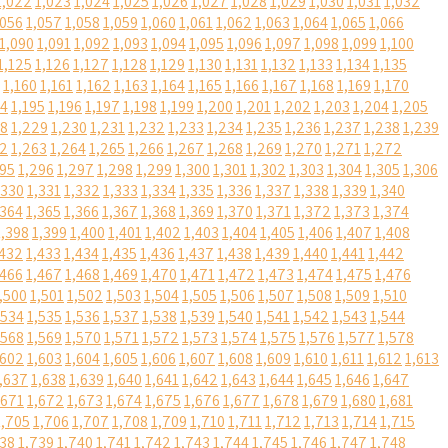
1,022
1,023
1,024
1,025
1,026
1,027
1,028
1,029
1,030
1,031
1,032
,056
1,057
1,058
1,059
1,060
1,061
1,062
1,063
1,064
1,065
1,066
1,090
1,091
1,092
1,093
1,094
1,095
1,096
1,097
1,098
1,099
1,100
1,125
1,126
1,127
1,128
1,129
1,130
1,131
1,132
1,133
1,134
1,135
1,160
1,161
1,162
1,163
1,164
1,165
1,166
1,167
1,168
1,169
1,170
94
1,195
1,196
1,197
1,198
1,199
1,200
1,201
1,202
1,203
1,204
1,205
28
1,229
1,230
1,231
1,232
1,233
1,234
1,235
1,236
1,237
1,238
1,239
62
1,263
1,264
1,265
1,266
1,267
1,268
1,269
1,270
1,271
1,272
295
1,296
1,297
1,298
1,299
1,300
1,301
1,302
1,303
1,304
1,305
1,306
,330
1,331
1,332
1,333
1,334
1,335
1,336
1,337
1,338
1,339
1,340
,364
1,365
1,366
1,367
1,368
1,369
1,370
1,371
1,372
1,373
1,374
1,398
1,399
1,400
1,401
1,402
1,403
1,404
1,405
1,406
1,407
1,408
,432
1,433
1,434
1,435
1,436
1,437
1,438
1,439
1,440
1,441
1,442
,466
1,467
1,468
1,469
1,470
1,471
1,472
1,473
1,474
1,475
1,476
,500
1,501
1,502
1,503
1,504
1,505
1,506
1,507
1,508
1,509
1,510
,534
1,535
1,536
1,537
1,538
1,539
1,540
1,541
1,542
1,543
1,544
,568
1,569
1,570
1,571
1,572
1,573
1,574
1,575
1,576
1,577
1,578
,602
1,603
1,604
1,605
1,606
1,607
1,608
1,609
1,610
1,611
1,612
1,613
,637
1,638
1,639
1,640
1,641
1,642
1,643
1,644
1,645
1,646
1,647
,671
1,672
1,673
1,674
1,675
1,676
1,677
1,678
1,679
1,680
1,681
1,705
1,706
1,707
1,708
1,709
1,710
1,711
1,712
1,713
1,714
1,715
738
1,739
1,740
1,741
1,742
1,743
1,744
1,745
1,746
1,747
1,748