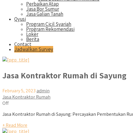
Perbaikan Atap
Jasa Bor Sumur
Jasa Galian Tanah
Qyusi
Program Cicil Syariah
Program Rekomendasi
Loker
Berita
Contact
Jadwalkan Survey
Jasa Kontraktor Rumah di Sayung
February 5, 2023
admin
Jasa Kontraktor Rumah
Off
Jasa Kontraktor Rumah di Sayung: Percayakan Pembentukan Ruma
+ Read More