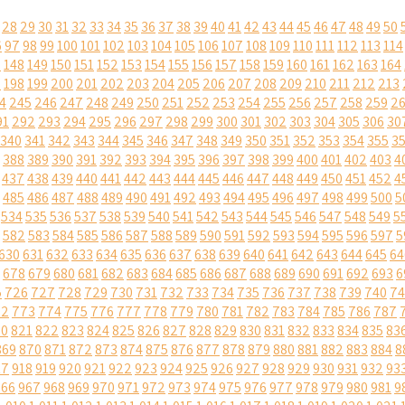
28
29
30
31
32
33
34
35
36
37
38
39
40
41
42
43
44
45
46
47
48
49
50
6
97
98
99
100
101
102
103
104
105
106
107
108
109
110
111
112
113
114
7
148
149
150
151
152
153
154
155
156
157
158
159
160
161
162
163
164
7
198
199
200
201
202
203
204
205
206
207
208
209
210
211
212
213
4
245
246
247
248
249
250
251
252
253
254
255
256
257
258
259
2
91
292
293
294
295
296
297
298
299
300
301
302
303
304
305
306
30
340
341
342
343
344
345
346
347
348
349
350
351
352
353
354
355
3
388
389
390
391
392
393
394
395
396
397
398
399
400
401
402
403
4
437
438
439
440
441
442
443
444
445
446
447
448
449
450
451
452
4
485
486
487
488
489
490
491
492
493
494
495
496
497
498
499
500
5
534
535
536
537
538
539
540
541
542
543
544
545
546
547
548
549
5
582
583
584
585
586
587
588
589
590
591
592
593
594
595
596
597
5
630
631
632
633
634
635
636
637
638
639
640
641
642
643
644
645
64
678
679
680
681
682
683
684
685
686
687
688
689
690
691
692
693
6
5
726
727
728
729
730
731
732
733
734
735
736
737
738
739
740
74
72
773
774
775
776
777
778
779
780
781
782
783
784
785
786
787
20
821
822
823
824
825
826
827
828
829
830
831
832
833
834
835
83
869
870
871
872
873
874
875
876
877
878
879
880
881
882
883
884
8
17
918
919
920
921
922
923
924
925
926
927
928
929
930
931
932
93
966
967
968
969
970
971
972
973
974
975
976
977
978
979
980
981
9