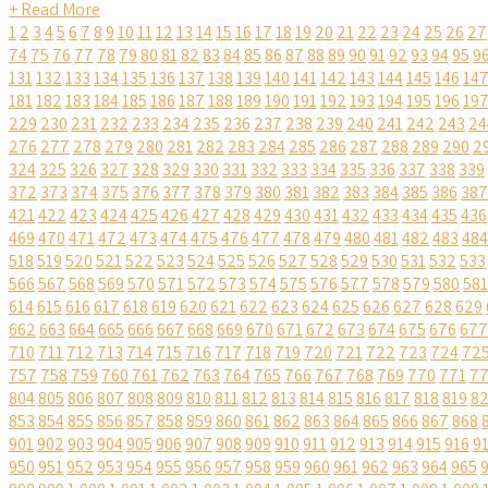
+ Read More
1
2
3
4
5
6
7
8
9
10
11
12
13
14
15
16
17
18
19
20
21
22
23
24
25
26
27
74
75
76
77
78
79
80
81
82
83
84
85
86
87
88
89
90
91
92
93
94
95
9
131
132
133
134
135
136
137
138
139
140
141
142
143
144
145
146
14
181
182
183
184
185
186
187
188
189
190
191
192
193
194
195
196
19
229
230
231
232
233
234
235
236
237
238
239
240
241
242
243
24
276
277
278
279
280
281
282
283
284
285
286
287
288
289
290
2
324
325
326
327
328
329
330
331
332
333
334
335
336
337
338
339
372
373
374
375
376
377
378
379
380
381
382
383
384
385
386
387
421
422
423
424
425
426
427
428
429
430
431
432
433
434
435
436
469
470
471
472
473
474
475
476
477
478
479
480
481
482
483
484
518
519
520
521
522
523
524
525
526
527
528
529
530
531
532
533
566
567
568
569
570
571
572
573
574
575
576
577
578
579
580
581
614
615
616
617
618
619
620
621
622
623
624
625
626
627
628
629
662
663
664
665
666
667
668
669
670
671
672
673
674
675
676
677
710
711
712
713
714
715
716
717
718
719
720
721
722
723
724
72
757
758
759
760
761
762
763
764
765
766
767
768
769
770
771
7
804
805
806
807
808
809
810
811
812
813
814
815
816
817
818
819
8
853
854
855
856
857
858
859
860
861
862
863
864
865
866
867
868
901
902
903
904
905
906
907
908
909
910
911
912
913
914
915
916
9
950
951
952
953
954
955
956
957
958
959
960
961
962
963
964
965