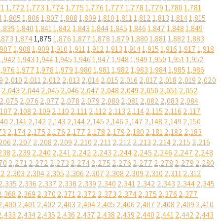
71
1,772
1,773
1,774
1,775
1,776
1,777
1,778
1,779
1,780
1,781
4
1,805
1,806
1,807
1,808
1,809
1,810
1,811
1,812
1,813
1,814
1,815
1,839
1,840
1,841
1,842
1,843
1,844
1,845
1,846
1,847
1,848
1,849
,873
1,874
1,875
1,876
1,877
1,878
1,879
1,880
1,881
1,882
1,883
,907
1,908
1,909
1,910
1,911
1,912
1,913
1,914
1,915
1,916
1,917
1,918
1,942
1,943
1,944
1,945
1,946
1,947
1,948
1,949
1,950
1,951
1,952
1,976
1,977
1,978
1,979
1,980
1,981
1,982
1,983
1,984
1,985
1,986
9
2,010
2,011
2,012
2,013
2,014
2,015
2,016
2,017
2,018
2,019
2,020
2,043
2,044
2,045
2,046
2,047
2,048
2,049
2,050
2,051
2,052
2,075
2,076
2,077
2,078
2,079
2,080
2,081
2,082
2,083
2,084
,107
2,108
2,109
2,110
2,111
2,112
2,113
2,114
2,115
2,116
2,117
140
2,141
2,142
2,143
2,144
2,145
2,146
2,147
2,148
2,149
2,150
73
2,174
2,175
2,176
2,177
2,178
2,179
2,180
2,181
2,182
2,183
206
2,207
2,208
2,209
2,210
2,211
2,212
2,213
2,214
2,215
2,216
238
2,239
2,240
2,241
2,242
2,243
2,244
2,245
2,246
2,247
2,248
70
2,271
2,272
2,273
2,274
2,275
2,276
2,277
2,278
2,279
2,280
02
2,303
2,304
2,305
2,306
2,307
2,308
2,309
2,310
2,311
2,312
2,335
2,336
2,337
2,338
2,339
2,340
2,341
2,342
2,343
2,344
2,345
2,368
2,369
2,370
2,371
2,372
2,373
2,374
2,375
2,376
2,377
2,400
2,401
2,402
2,403
2,404
2,405
2,406
2,407
2,408
2,409
2,410
2,433
2,434
2,435
2,436
2,437
2,438
2,439
2,440
2,441
2,442
2,443