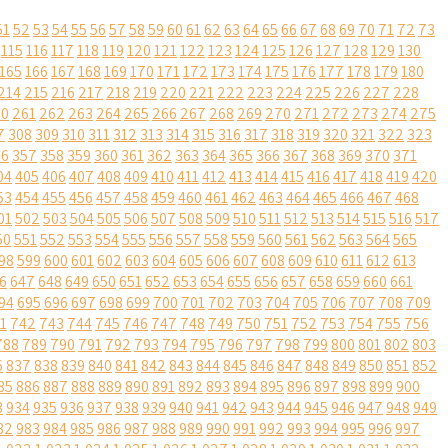
51
52
53
54
55
56
57
58
59
60
61
62
63
64
65
66
67
68
69
70
71
72
73
115
116
117
118
119
120
121
122
123
124
125
126
127
128
129
130
165
166
167
168
169
170
171
172
173
174
175
176
177
178
179
180
214
215
216
217
218
219
220
221
222
223
224
225
226
227
228
60
261
262
263
264
265
266
267
268
269
270
271
272
273
274
275
7
308
309
310
311
312
313
314
315
316
317
318
319
320
321
322
323
56
357
358
359
360
361
362
363
364
365
366
367
368
369
370
371
04
405
406
407
408
409
410
411
412
413
414
415
416
417
418
419
420
53
454
455
456
457
458
459
460
461
462
463
464
465
466
467
468
01
502
503
504
505
506
507
508
509
510
511
512
513
514
515
516
517
50
551
552
553
554
555
556
557
558
559
560
561
562
563
564
565
98
599
600
601
602
603
604
605
606
607
608
609
610
611
612
613
6
647
648
649
650
651
652
653
654
655
656
657
658
659
660
661
94
695
696
697
698
699
700
701
702
703
704
705
706
707
708
709
1
742
743
744
745
746
747
748
749
750
751
752
753
754
755
756
788
789
790
791
792
793
794
795
796
797
798
799
800
801
802
803
6
837
838
839
840
841
842
843
844
845
846
847
848
849
850
851
852
85
886
887
888
889
890
891
892
893
894
895
896
897
898
899
900
3
934
935
936
937
938
939
940
941
942
943
944
945
946
947
948
949
82
983
984
985
986
987
988
989
990
991
992
993
994
995
996
997