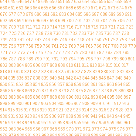
644
645
646
647
648
649
650
651
652
653
654
655
656
657
658
659
660
661
662
663
664
665
666
667
668
669
670
671
672
673
674
675
676
677
678
679
680
681
682
683
684
685
686
687
688
689
690
691
692
693
694
695
696
697
698
699
700
701
702
703
704
705
706
707
708
709
710
711
712
713
714
715
716
717
718
719
720
721
722
723
724
725
726
727
728
729
730
731
732
733
734
735
736
737
738
739
740
741
742
743
744
745
746
747
748
749
750
751
752
753
754
755
756
757
758
759
760
761
762
763
764
765
766
767
768
769
770
771
772
773
774
775
776
777
778
779
780
781
782
783
784
785
786
787
788
789
790
791
792
793
794
795
796
797
798
799
800
801
802
803
804
805
806
807
808
809
810
811
812
813
814
815
816
817
818
819
820
821
822
823
824
825
826
827
828
829
830
831
832
833
834
835
836
837
838
839
840
841
842
843
844
845
846
847
848
849
850
851
852
853
854
855
856
857
858
859
860
861
862
863
864
865
866
867
868
869
870
871
872
873
874
875
876
877
878
879
880
881
882
883
884
885
886
887
888
889
890
891
892
893
894
895
896
897
898
899
900
901
902
903
904
905
906
907
908
909
910
911
912
913
914
915
916
917
918
919
920
921
922
923
924
925
926
927
928
929
930
931
932
933
934
935
936
937
938
939
940
941
942
943
944
945
946
947
948
949
950
951
952
953
954
955
956
957
958
959
960
961
962
963
964
965
966
967
968
969
970
971
972
973
974
975
976
977
978
979
980
981
982
983
984
985
986
987
988
989
990
991
992
993