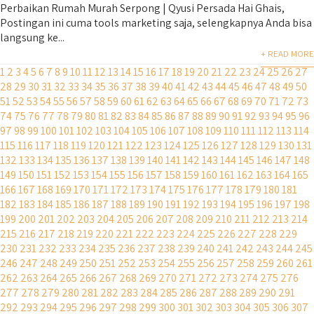
Perbaikan Rumah Murah Serpong | Qyusi Persada Hai Ghais,
Postingan ini cuma tools marketing saja, selengkapnya Anda bisa
langsung ke...
+ READ MORE
1
2
3
4
5
6
7
8
9
10
11
12
13
14
15
16
17
18
19
20
21
22
23
24
25
26
27
28
29
30
31
32
33
34
35
36
37
38
39
40
41
42
43
44
45
46
47
48
49
50
51
52
53
54
55
56
57
58
59
60
61
62
63
64
65
66
67
68
69
70
71
72
73
74
75
76
77
78
79
80
81
82
83
84
85
86
87
88
89
90
91
92
93
94
95
96
97
98
99
100
101
102
103
104
105
106
107
108
109
110
111
112
113
114
115
116
117
118
119
120
121
122
123
124
125
126
127
128
129
130
131
132
133
134
135
136
137
138
139
140
141
142
143
144
145
146
147
148
149
150
151
152
153
154
155
156
157
158
159
160
161
162
163
164
165
166
167
168
169
170
171
172
173
174
175
176
177
178
179
180
181
182
183
184
185
186
187
188
189
190
191
192
193
194
195
196
197
198
199
200
201
202
203
204
205
206
207
208
209
210
211
212
213
214
215
216
217
218
219
220
221
222
223
224
225
226
227
228
229
230
231
232
233
234
235
236
237
238
239
240
241
242
243
244
245
246
247
248
249
250
251
252
253
254
255
256
257
258
259
260
261
262
263
264
265
266
267
268
269
270
271
272
273
274
275
276
277
278
279
280
281
282
283
284
285
286
287
288
289
290
291
292
293
294
295
296
297
298
299
300
301
302
303
304
305
306
307