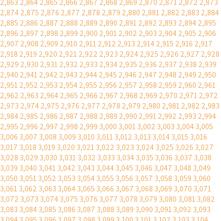
2,863
2,864
2,865
2,866
2,867
2,868
2,869
2,870
2,871
2,872
2,873
2,874
2,875
2,876
2,877
2,878
2,879
2,880
2,881
2,882
2,883
2,884
2,885
2,886
2,887
2,888
2,889
2,890
2,891
2,892
2,893
2,894
2,895
2,896
2,897
2,898
2,899
2,900
2,901
2,902
2,903
2,904
2,905
2,906
2,907
2,908
2,909
2,910
2,911
2,912
2,913
2,914
2,915
2,916
2,917
2,918
2,919
2,920
2,921
2,922
2,923
2,924
2,925
2,926
2,927
2,928
2,929
2,930
2,931
2,932
2,933
2,934
2,935
2,936
2,937
2,938
2,939
2,940
2,941
2,942
2,943
2,944
2,945
2,946
2,947
2,948
2,949
2,950
2,951
2,952
2,953
2,954
2,955
2,956
2,957
2,958
2,959
2,960
2,961
2,962
2,963
2,964
2,965
2,966
2,967
2,968
2,969
2,970
2,971
2,972
2,973
2,974
2,975
2,976
2,977
2,978
2,979
2,980
2,981
2,982
2,983
2,984
2,985
2,986
2,987
2,988
2,989
2,990
2,991
2,992
2,993
2,994
2,995
2,996
2,997
2,998
2,999
3,000
3,001
3,002
3,003
3,004
3,005
3,006
3,007
3,008
3,009
3,010
3,011
3,012
3,013
3,014
3,015
3,016
3,017
3,018
3,019
3,020
3,021
3,022
3,023
3,024
3,025
3,026
3,027
3,028
3,029
3,030
3,031
3,032
3,033
3,034
3,035
3,036
3,037
3,038
3,039
3,040
3,041
3,042
3,043
3,044
3,045
3,046
3,047
3,048
3,049
3,050
3,051
3,052
3,053
3,054
3,055
3,056
3,057
3,058
3,059
3,060
3,061
3,062
3,063
3,064
3,065
3,066
3,067
3,068
3,069
3,070
3,071
3,072
3,073
3,074
3,075
3,076
3,077
3,078
3,079
3,080
3,081
3,082
3,083
3,084
3,085
3,086
3,087
3,088
3,089
3,090
3,091
3,092
3,093
3,094
3,095
3,096
3,097
3,098
3,099
3,100
3,101
3,102
3,103
3,104