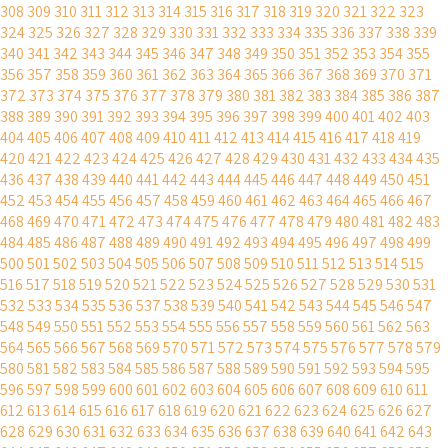
308
309
310
311
312
313
314
315
316
317
318
319
320
321
322
323
324
325
326
327
328
329
330
331
332
333
334
335
336
337
338
339
340
341
342
343
344
345
346
347
348
349
350
351
352
353
354
355
356
357
358
359
360
361
362
363
364
365
366
367
368
369
370
371
372
373
374
375
376
377
378
379
380
381
382
383
384
385
386
387
388
389
390
391
392
393
394
395
396
397
398
399
400
401
402
403
404
405
406
407
408
409
410
411
412
413
414
415
416
417
418
419
420
421
422
423
424
425
426
427
428
429
430
431
432
433
434
435
436
437
438
439
440
441
442
443
444
445
446
447
448
449
450
451
452
453
454
455
456
457
458
459
460
461
462
463
464
465
466
467
468
469
470
471
472
473
474
475
476
477
478
479
480
481
482
483
484
485
486
487
488
489
490
491
492
493
494
495
496
497
498
499
500
501
502
503
504
505
506
507
508
509
510
511
512
513
514
515
516
517
518
519
520
521
522
523
524
525
526
527
528
529
530
531
532
533
534
535
536
537
538
539
540
541
542
543
544
545
546
547
548
549
550
551
552
553
554
555
556
557
558
559
560
561
562
563
564
565
566
567
568
569
570
571
572
573
574
575
576
577
578
579
580
581
582
583
584
585
586
587
588
589
590
591
592
593
594
595
596
597
598
599
600
601
602
603
604
605
606
607
608
609
610
611
612
613
614
615
616
617
618
619
620
621
622
623
624
625
626
627
628
629
630
631
632
633
634
635
636
637
638
639
640
641
642
643