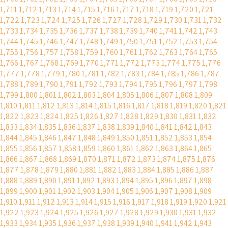
1,711
1,712
1,713
1,714
1,715
1,716
1,717
1,718
1,719
1,720
1,721
1,722
1,723
1,724
1,725
1,726
1,727
1,728
1,729
1,730
1,731
1,732
1,733
1,734
1,735
1,736
1,737
1,738
1,739
1,740
1,741
1,742
1,743
1,744
1,745
1,746
1,747
1,748
1,749
1,750
1,751
1,752
1,753
1,754
1,755
1,756
1,757
1,758
1,759
1,760
1,761
1,762
1,763
1,764
1,765
1,766
1,767
1,768
1,769
1,770
1,771
1,772
1,773
1,774
1,775
1,776
1,777
1,778
1,779
1,780
1,781
1,782
1,783
1,784
1,785
1,786
1,787
1,788
1,789
1,790
1,791
1,792
1,793
1,794
1,795
1,796
1,797
1,798
1,799
1,800
1,801
1,802
1,803
1,804
1,805
1,806
1,807
1,808
1,809
1,810
1,811
1,812
1,813
1,814
1,815
1,816
1,817
1,818
1,819
1,820
1,821
1,822
1,823
1,824
1,825
1,826
1,827
1,828
1,829
1,830
1,831
1,832
1,833
1,834
1,835
1,836
1,837
1,838
1,839
1,840
1,841
1,842
1,843
1,844
1,845
1,846
1,847
1,848
1,849
1,850
1,851
1,852
1,853
1,854
1,855
1,856
1,857
1,858
1,859
1,860
1,861
1,862
1,863
1,864
1,865
1,866
1,867
1,868
1,869
1,870
1,871
1,872
1,873
1,874
1,875
1,876
1,877
1,878
1,879
1,880
1,881
1,882
1,883
1,884
1,885
1,886
1,887
1,888
1,889
1,890
1,891
1,892
1,893
1,894
1,895
1,896
1,897
1,898
1,899
1,900
1,901
1,902
1,903
1,904
1,905
1,906
1,907
1,908
1,909
1,910
1,911
1,912
1,913
1,914
1,915
1,916
1,917
1,918
1,919
1,920
1,921
1,922
1,923
1,924
1,925
1,926
1,927
1,928
1,929
1,930
1,931
1,932
1,933
1,934
1,935
1,936
1,937
1,938
1,939
1,940
1,941
1,942
1,943