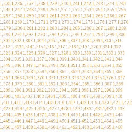
1,235
1,236
1,237
1,238
1,239
1,240
1,241
1,242
1,243
1,244
1,245
1,246
1,247
1,248
1,249
1,250
1,251
1,252
1,253
1,254
1,255
1,256
1,257
1,258
1,259
1,260
1,261
1,262
1,263
1,264
1,265
1,266
1,267
1,268
1,269
1,270
1,271
1,272
1,273
1,274
1,275
1,276
1,277
1,278
1,279
1,280
1,281
1,282
1,283
1,284
1,285
1,286
1,287
1,288
1,289
1,290
1,291
1,292
1,293
1,294
1,295
1,296
1,297
1,298
1,299
1,300
1,301
1,302
1,303
1,304
1,305
1,306
1,307
1,308
1,309
1,310
1,311
1,312
1,313
1,314
1,315
1,316
1,317
1,318
1,319
1,320
1,321
1,322
1,323
1,324
1,325
1,326
1,327
1,328
1,329
1,330
1,331
1,332
1,333
1,334
1,335
1,336
1,337
1,338
1,339
1,340
1,341
1,342
1,343
1,344
1,345
1,346
1,347
1,348
1,349
1,350
1,351
1,352
1,353
1,354
1,355
1,356
1,357
1,358
1,359
1,360
1,361
1,362
1,363
1,364
1,365
1,366
1,367
1,368
1,369
1,370
1,371
1,372
1,373
1,374
1,375
1,376
1,377
1,378
1,379
1,380
1,381
1,382
1,383
1,384
1,385
1,386
1,387
1,388
1,389
1,390
1,391
1,392
1,393
1,394
1,395
1,396
1,397
1,398
1,399
1,400
1,401
1,402
1,403
1,404
1,405
1,406
1,407
1,408
1,409
1,410
1,411
1,412
1,413
1,414
1,415
1,416
1,417
1,418
1,419
1,420
1,421
1,422
1,423
1,424
1,425
1,426
1,427
1,428
1,429
1,430
1,431
1,432
1,433
1,434
1,435
1,436
1,437
1,438
1,439
1,440
1,441
1,442
1,443
1,444
1,445
1,446
1,447
1,448
1,449
1,450
1,451
1,452
1,453
1,454
1,455
1,456
1,457
1,458
1,459
1,460
1,461
1,462
1,463
1,464
1,465
1,466