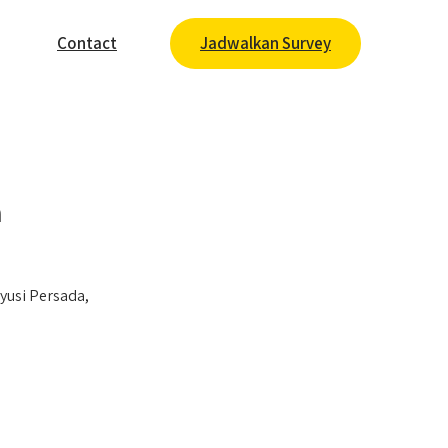
Contact
Jadwalkan Survey
a
usi Persada,