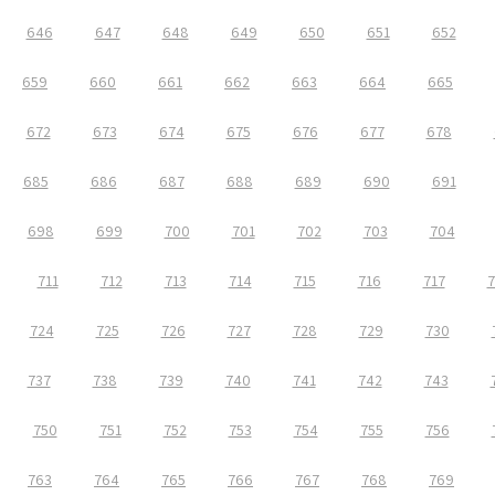
646
647
648
649
650
651
652
659
660
661
662
663
664
665
672
673
674
675
676
677
678
685
686
687
688
689
690
691
698
699
700
701
702
703
704
711
712
713
714
715
716
717
7
724
725
726
727
728
729
730
737
738
739
740
741
742
743
750
751
752
753
754
755
756
763
764
765
766
767
768
769