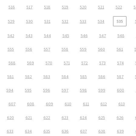
516
517
518
519
520
521
522
5
529
530
531
532
533
534
535
542
543
544
545
546
547
548
555
556
557
558
559
560
561
568
569
570
571
572
573
574
581
582
583
584
585
586
587
594
595
596
597
598
599
600
607
608
609
610
611
612
613
620
621
622
623
624
625
626
633
634
635
636
637
638
639