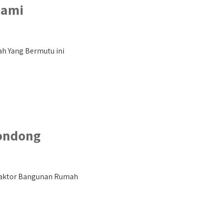
dami
h Yang Bermutu ini
ondong
raktor Bangunan Rumah