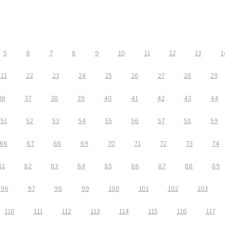
5
6
7
8
9
10
11
12
13
1
21
22
23
24
25
26
27
28
29
36
37
38
39
40
41
42
43
44
51
52
53
54
55
56
57
58
59
66
67
68
69
70
71
72
73
74
81
82
83
84
85
86
87
88
89
96
97
98
99
100
101
102
103
110
111
112
113
114
115
116
117