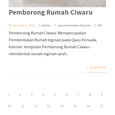
Pemborong Rumah Ciwaru
February 6, 2022
admin
Jasa Kontraktor Rumah
Off
Pemborong Rumah Ciwaru: Mempercayakan
Pembentukan Rumah Inginan pada Qyusi Persada,
Anemer Jempolan Pemborong Rumah Ciwaru –
membentuk rumah inginan ialah...
+ READ MORE
1
2
3
4
5
6
7
8
9
10
11
12
13
14
15
16
17