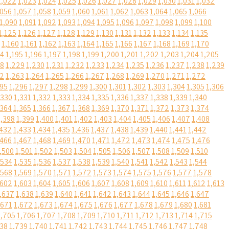
1,022
1,023
1,024
1,025
1,026
1,027
1,028
1,029
1,030
1,031
1,032
,056
1,057
1,058
1,059
1,060
1,061
1,062
1,063
1,064
1,065
1,066
1,090
1,091
1,092
1,093
1,094
1,095
1,096
1,097
1,098
1,099
1,100
1,125
1,126
1,127
1,128
1,129
1,130
1,131
1,132
1,133
1,134
1,135
1,160
1,161
1,162
1,163
1,164
1,165
1,166
1,167
1,168
1,169
1,170
94
1,195
1,196
1,197
1,198
1,199
1,200
1,201
1,202
1,203
1,204
1,205
28
1,229
1,230
1,231
1,232
1,233
1,234
1,235
1,236
1,237
1,238
1,239
62
1,263
1,264
1,265
1,266
1,267
1,268
1,269
1,270
1,271
1,272
295
1,296
1,297
1,298
1,299
1,300
1,301
1,302
1,303
1,304
1,305
1,306
,330
1,331
1,332
1,333
1,334
1,335
1,336
1,337
1,338
1,339
1,340
,364
1,365
1,366
1,367
1,368
1,369
1,370
1,371
1,372
1,373
1,374
1,398
1,399
1,400
1,401
1,402
1,403
1,404
1,405
1,406
1,407
1,408
,432
1,433
1,434
1,435
1,436
1,437
1,438
1,439
1,440
1,441
1,442
,466
1,467
1,468
1,469
1,470
1,471
1,472
1,473
1,474
1,475
1,476
,500
1,501
1,502
1,503
1,504
1,505
1,506
1,507
1,508
1,509
1,510
,534
1,535
1,536
1,537
1,538
1,539
1,540
1,541
1,542
1,543
1,544
,568
1,569
1,570
1,571
1,572
1,573
1,574
1,575
1,576
1,577
1,578
,602
1,603
1,604
1,605
1,606
1,607
1,608
1,609
1,610
1,611
1,612
1,613
,637
1,638
1,639
1,640
1,641
1,642
1,643
1,644
1,645
1,646
1,647
,671
1,672
1,673
1,674
1,675
1,676
1,677
1,678
1,679
1,680
1,681
1,705
1,706
1,707
1,708
1,709
1,710
1,711
1,712
1,713
1,714
1,715
738
1,739
1,740
1,741
1,742
1,743
1,744
1,745
1,746
1,747
1,748