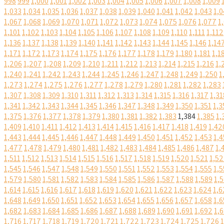
998
999
1,000
1,001
1,002
1,003
1,004
1,005
1,006
1,007
1,008
1,009
1,033
1,034
1,035
1,036
1,037
1,038
1,039
1,040
1,041
1,042
1,043
1,0
1,067
1,068
1,069
1,070
1,071
1,072
1,073
1,074
1,075
1,076
1,077
1
1,101
1,102
1,103
1,104
1,105
1,106
1,107
1,108
1,109
1,110
1,111
1,112
1,136
1,137
1,138
1,139
1,140
1,141
1,142
1,143
1,144
1,145
1,146
1,14
1,171
1,172
1,173
1,174
1,175
1,176
1,177
1,178
1,179
1,180
1,181
1,1
1,206
1,207
1,208
1,209
1,210
1,211
1,212
1,213
1,214
1,215
1,216
1,
1,240
1,241
1,242
1,243
1,244
1,245
1,246
1,247
1,248
1,249
1,250
1
1,273
1,274
1,275
1,276
1,277
1,278
1,279
1,280
1,281
1,282
1,283
1,307
1,308
1,309
1,310
1,311
1,312
1,313
1,314
1,315
1,316
1,317
1,31
1,341
1,342
1,343
1,344
1,345
1,346
1,347
1,348
1,349
1,350
1,351
1,3
1,375
1,376
1,377
1,378
1,379
1,380
1,381
1,382
1,383
1,384
1,385
1,
1,409
1,410
1,411
1,412
1,413
1,414
1,415
1,416
1,417
1,418
1,419
1,42
1,443
1,444
1,445
1,446
1,447
1,448
1,449
1,450
1,451
1,452
1,453
1,4
1,477
1,478
1,479
1,480
1,481
1,482
1,483
1,484
1,485
1,486
1,487
1,
1,511
1,512
1,513
1,514
1,515
1,516
1,517
1,518
1,519
1,520
1,521
1,5
1,545
1,546
1,547
1,548
1,549
1,550
1,551
1,552
1,553
1,554
1,555
1,5
1,579
1,580
1,581
1,582
1,583
1,584
1,585
1,586
1,587
1,588
1,589
1,
1,614
1,615
1,616
1,617
1,618
1,619
1,620
1,621
1,622
1,623
1,624
1,6
1,648
1,649
1,650
1,651
1,652
1,653
1,654
1,655
1,656
1,657
1,658
1,6
1,682
1,683
1,684
1,685
1,686
1,687
1,688
1,689
1,690
1,691
1,692
1,
1,716
1,717
1,718
1,719
1,720
1,721
1,722
1,723
1,724
1,725
1,726