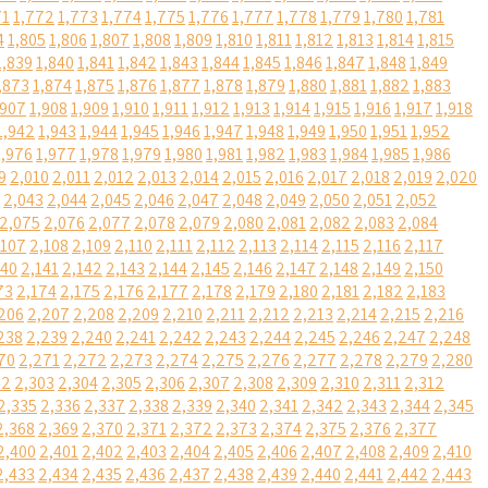
71
1,772
1,773
1,774
1,775
1,776
1,777
1,778
1,779
1,780
1,781
4
1,805
1,806
1,807
1,808
1,809
1,810
1,811
1,812
1,813
1,814
1,815
1,839
1,840
1,841
1,842
1,843
1,844
1,845
1,846
1,847
1,848
1,849
,873
1,874
1,875
1,876
1,877
1,878
1,879
1,880
1,881
1,882
1,883
,907
1,908
1,909
1,910
1,911
1,912
1,913
1,914
1,915
1,916
1,917
1,918
1,942
1,943
1,944
1,945
1,946
1,947
1,948
1,949
1,950
1,951
1,952
1,976
1,977
1,978
1,979
1,980
1,981
1,982
1,983
1,984
1,985
1,986
9
2,010
2,011
2,012
2,013
2,014
2,015
2,016
2,017
2,018
2,019
2,020
2,043
2,044
2,045
2,046
2,047
2,048
2,049
2,050
2,051
2,052
2,075
2,076
2,077
2,078
2,079
2,080
2,081
2,082
2,083
2,084
,107
2,108
2,109
2,110
2,111
2,112
2,113
2,114
2,115
2,116
2,117
140
2,141
2,142
2,143
2,144
2,145
2,146
2,147
2,148
2,149
2,150
73
2,174
2,175
2,176
2,177
2,178
2,179
2,180
2,181
2,182
2,183
206
2,207
2,208
2,209
2,210
2,211
2,212
2,213
2,214
2,215
2,216
238
2,239
2,240
2,241
2,242
2,243
2,244
2,245
2,246
2,247
2,248
70
2,271
2,272
2,273
2,274
2,275
2,276
2,277
2,278
2,279
2,280
02
2,303
2,304
2,305
2,306
2,307
2,308
2,309
2,310
2,311
2,312
2,335
2,336
2,337
2,338
2,339
2,340
2,341
2,342
2,343
2,344
2,345
2,368
2,369
2,370
2,371
2,372
2,373
2,374
2,375
2,376
2,377
2,400
2,401
2,402
2,403
2,404
2,405
2,406
2,407
2,408
2,409
2,410
2,433
2,434
2,435
2,436
2,437
2,438
2,439
2,440
2,441
2,442
2,443