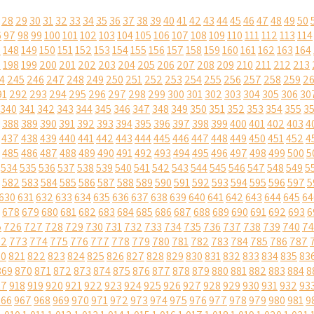
28
29
30
31
32
33
34
35
36
37
38
39
40
41
42
43
44
45
46
47
48
49
50
6
97
98
99
100
101
102
103
104
105
106
107
108
109
110
111
112
113
114
7
148
149
150
151
152
153
154
155
156
157
158
159
160
161
162
163
164
7
198
199
200
201
202
203
204
205
206
207
208
209
210
211
212
213
4
245
246
247
248
249
250
251
252
253
254
255
256
257
258
259
2
91
292
293
294
295
296
297
298
299
300
301
302
303
304
305
306
30
340
341
342
343
344
345
346
347
348
349
350
351
352
353
354
355
3
388
389
390
391
392
393
394
395
396
397
398
399
400
401
402
403
4
437
438
439
440
441
442
443
444
445
446
447
448
449
450
451
452
4
485
486
487
488
489
490
491
492
493
494
495
496
497
498
499
500
5
534
535
536
537
538
539
540
541
542
543
544
545
546
547
548
549
5
582
583
584
585
586
587
588
589
590
591
592
593
594
595
596
597
5
630
631
632
633
634
635
636
637
638
639
640
641
642
643
644
645
64
678
679
680
681
682
683
684
685
686
687
688
689
690
691
692
693
6
5
726
727
728
729
730
731
732
733
734
735
736
737
738
739
740
74
72
773
774
775
776
777
778
779
780
781
782
783
784
785
786
787
20
821
822
823
824
825
826
827
828
829
830
831
832
833
834
835
83
869
870
871
872
873
874
875
876
877
878
879
880
881
882
883
884
8
17
918
919
920
921
922
923
924
925
926
927
928
929
930
931
932
93
966
967
968
969
970
971
972
973
974
975
976
977
978
979
980
981
9