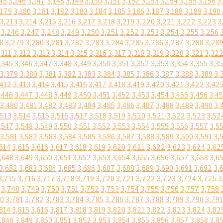
45
3,146
3,147
3,148
3,149
3,150
3,151
3,152
3,153
3,154
3,155
3,156
3
,179
3,180
3,181
3,182
3,183
3,184
3,185
3,186
3,187
3,188
3,189
3,190
3,213
3,214
3,215
3,216
3,217
3,218
3,219
3,220
3,221
3,222
3,223
3
3,246
3,247
3,248
3,249
3,250
3,251
3,252
3,253
3,254
3,255
3,256
8
3,279
3,280
3,281
3,282
3,283
3,284
3,285
3,286
3,287
3,288
3,28
,311
3,312
3,313
3,314
3,315
3,316
3,317
3,318
3,319
3,320
3,321
3,32
,345
3,346
3,347
3,348
3,349
3,350
3,351
3,352
3,353
3,354
3,355
3,3
3,379
3,380
3,381
3,382
3,383
3,384
3,385
3,386
3,387
3,388
3,389
3,
,412
3,413
3,414
3,415
3,416
3,417
3,418
3,419
3,420
3,421
3,422
3,42
,446
3,447
3,448
3,449
3,450
3,451
3,452
3,453
3,454
3,455
3,456
3,4
3,480
3,481
3,482
3,483
3,484
3,485
3,486
3,487
3,488
3,489
3,490
3,
,513
3,514
3,515
3,516
3,517
3,518
3,519
3,520
3,521
3,522
3,523
3,52
,547
3,548
3,549
3,550
3,551
3,552
3,553
3,554
3,555
3,556
3,557
3,5
3,581
3,582
3,583
3,584
3,585
3,586
3,587
3,588
3,589
3,590
3,591
3,
614
3,615
3,616
3,617
3,618
3,619
3,620
3,621
3,622
3,623
3,624
3,62
,648
3,649
3,650
3,651
3,652
3,653
3,654
3,655
3,656
3,657
3,658
3,6
3,682
3,683
3,684
3,685
3,686
3,687
3,688
3,689
3,690
3,691
3,692
3,
3,715
3,716
3,717
3,718
3,719
3,720
3,721
3,722
3,723
3,724
3,725
3
3,748
3,749
3,750
3,751
3,752
3,753
3,754
3,755
3,756
3,757
3,758
80
3,781
3,782
3,783
3,784
3,785
3,786
3,787
3,788
3,789
3,790
3,791
814
3,815
3,816
3,817
3,818
3,819
3,820
3,821
3,822
3,823
3,824
3,82
,848
3,849
3,850
3,851
3,852
3,853
3,854
3,855
3,856
3,857
3,858
3,8