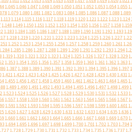
1,010
1,011
1,012
1,013
1,014
1,015
1,016
1,017
1,018
1,019
1,020
1,021
44
1,045
1,046
1,047
1,048
1,049
1,050
1,051
1,052
1,053
1,054
1,055
1
,078
1,079
1,080
1,081
1,082
1,083
1,084
1,085
1,086
1,087
1,088
1,089
1,113
1,114
1,115
1,116
1,117
1,118
1,119
1,120
1,121
1,122
1,123
1,124
7
1,148
1,149
1,150
1,151
1,152
1,153
1,154
1,155
1,156
1,157
1,158
1,159
82
1,183
1,184
1,185
1,186
1,187
1,188
1,189
1,190
1,191
1,192
1,193
1,1
217
1,218
1,219
1,220
1,221
1,222
1,223
1,224
1,225
1,226
1,227
1,2
,251
1,252
1,253
1,254
1,255
1,256
1,257
1,258
1,259
1,260
1,261
1,2
1,284
1,285
1,286
1,287
1,288
1,289
1,290
1,291
1,292
1,293
1,294
1,
8
1,319
1,320
1,321
1,322
1,323
1,324
1,325
1,326
1,327
1,328
1,329
1
52
1,353
1,354
1,355
1,356
1,357
1,358
1,359
1,360
1,361
1,362
1,363
1
386
1,387
1,388
1,389
1,390
1,391
1,392
1,393
1,394
1,395
1,396
1,397
0
1,421
1,422
1,423
1,424
1,425
1,426
1,427
1,428
1,429
1,430
1,431
1
54
1,455
1,456
1,457
1,458
1,459
1,460
1,461
1,462
1,463
1,464
1,465
1
488
1,489
1,490
1,491
1,492
1,493
1,494
1,495
1,496
1,497
1,498
1,499
1
22
1,523
1,524
1,525
1,526
1,527
1,528
1,529
1,530
1,531
1,532
1,533
1
56
1,557
1,558
1,559
1,560
1,561
1,562
1,563
1,564
1,565
1,566
1,567
1
590
1,591
1,592
1,593
1,594
1,595
1,596
1,597
1,598
1,599
1,600
1,601
1
25
1,626
1,627
1,628
1,629
1,630
1,631
1,632
1,633
1,634
1,635
1,636
1
59
1,660
1,661
1,662
1,663
1,664
1,665
1,666
1,667
1,668
1,669
1,670
1
693
1,694
1,695
1,696
1,697
1,698
1,699
1,700
1,701
1,702
1,703
1,704
1,727
1,728
1,729
1,730
1,731
1,732
1,733
1,734
1,735
1,736
1,737
1,