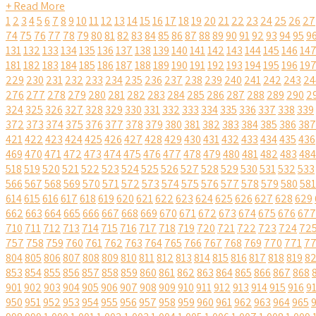
+ Read More
1
2
3
4
5
6
7
8
9
10
11
12
13
14
15
16
17
18
19
20
21
22
23
24
25
26
27
74
75
76
77
78
79
80
81
82
83
84
85
86
87
88
89
90
91
92
93
94
95
9
131
132
133
134
135
136
137
138
139
140
141
142
143
144
145
146
14
181
182
183
184
185
186
187
188
189
190
191
192
193
194
195
196
19
229
230
231
232
233
234
235
236
237
238
239
240
241
242
243
24
276
277
278
279
280
281
282
283
284
285
286
287
288
289
290
2
324
325
326
327
328
329
330
331
332
333
334
335
336
337
338
339
372
373
374
375
376
377
378
379
380
381
382
383
384
385
386
387
421
422
423
424
425
426
427
428
429
430
431
432
433
434
435
436
469
470
471
472
473
474
475
476
477
478
479
480
481
482
483
484
518
519
520
521
522
523
524
525
526
527
528
529
530
531
532
533
566
567
568
569
570
571
572
573
574
575
576
577
578
579
580
581
614
615
616
617
618
619
620
621
622
623
624
625
626
627
628
629
662
663
664
665
666
667
668
669
670
671
672
673
674
675
676
677
710
711
712
713
714
715
716
717
718
719
720
721
722
723
724
72
757
758
759
760
761
762
763
764
765
766
767
768
769
770
771
7
804
805
806
807
808
809
810
811
812
813
814
815
816
817
818
819
8
853
854
855
856
857
858
859
860
861
862
863
864
865
866
867
868
901
902
903
904
905
906
907
908
909
910
911
912
913
914
915
916
9
950
951
952
953
954
955
956
957
958
959
960
961
962
963
964
965