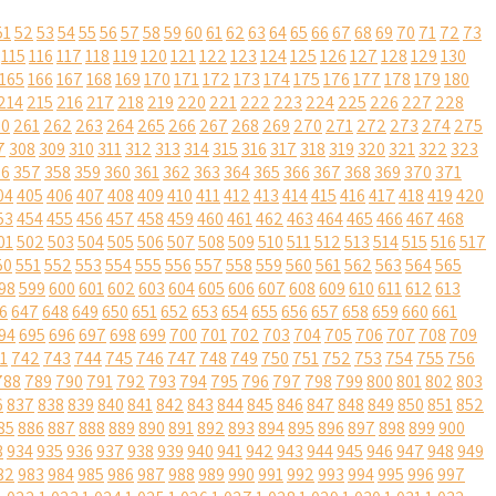
51
52
53
54
55
56
57
58
59
60
61
62
63
64
65
66
67
68
69
70
71
72
73
115
116
117
118
119
120
121
122
123
124
125
126
127
128
129
130
165
166
167
168
169
170
171
172
173
174
175
176
177
178
179
180
214
215
216
217
218
219
220
221
222
223
224
225
226
227
228
60
261
262
263
264
265
266
267
268
269
270
271
272
273
274
275
7
308
309
310
311
312
313
314
315
316
317
318
319
320
321
322
323
56
357
358
359
360
361
362
363
364
365
366
367
368
369
370
371
04
405
406
407
408
409
410
411
412
413
414
415
416
417
418
419
420
53
454
455
456
457
458
459
460
461
462
463
464
465
466
467
468
01
502
503
504
505
506
507
508
509
510
511
512
513
514
515
516
517
50
551
552
553
554
555
556
557
558
559
560
561
562
563
564
565
98
599
600
601
602
603
604
605
606
607
608
609
610
611
612
613
6
647
648
649
650
651
652
653
654
655
656
657
658
659
660
661
94
695
696
697
698
699
700
701
702
703
704
705
706
707
708
709
1
742
743
744
745
746
747
748
749
750
751
752
753
754
755
756
788
789
790
791
792
793
794
795
796
797
798
799
800
801
802
803
6
837
838
839
840
841
842
843
844
845
846
847
848
849
850
851
852
85
886
887
888
889
890
891
892
893
894
895
896
897
898
899
900
3
934
935
936
937
938
939
940
941
942
943
944
945
946
947
948
949
82
983
984
985
986
987
988
989
990
991
992
993
994
995
996
997