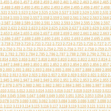
2,455
2,456
2,457
2,458
2,459
2,460
2,461
2,462
2,463
2,464
2,465
7
2,488
2,489
2,490
2,491
2,492
2,493
2,494
2,495
2,496
2,497
2,498
,521
2,522
2,523
2,524
2,525
2,526
2,527
2,528
2,529
2,530
2,531
2,554
2,555
2,556
2,557
2,558
2,559
2,560
2,561
2,562
2,563
2,564
6
2,587
2,588
2,589
2,590
2,591
2,592
2,593
2,594
2,595
2,596
2,597
,620
2,621
2,622
2,623
2,624
2,625
2,626
2,627
2,628
2,629
2,630
2,653
2,654
2,655
2,656
2,657
2,658
2,659
2,660
2,661
2,662
2,663
5
2,686
2,687
2,688
2,689
2,690
2,691
2,692
2,693
2,694
2,695
2,696
7
2,718
2,719
2,720
2,721
2,722
2,723
2,724
2,725
2,726
2,727
2,7
49
2,750
2,751
2,752
2,753
2,754
2,755
2,756
2,757
2,758
2,759
2,7
781
2,782
2,783
2,784
2,785
2,786
2,787
2,788
2,789
2,790
2,791
2,
2,814
2,815
2,816
2,817
2,818
2,819
2,820
2,821
2,822
2,823
2,824
2
2,847
2,848
2,849
2,850
2,851
2,852
2,853
2,854
2,855
2,856
2,857
79
2,880
2,881
2,882
2,883
2,884
2,885
2,886
2,887
2,888
2,889
2,89
2,912
2,913
2,914
2,915
2,916
2,917
2,918
2,919
2,920
2,921
2,922
2
2,945
2,946
2,947
2,948
2,949
2,950
2,951
2,952
2,953
2,954
2,955
7
2,978
2,979
2,980
2,981
2,982
2,983
2,984
2,985
2,986
2,987
2,98
,010
3,011
3,012
3,013
3,014
3,015
3,016
3,017
3,018
3,019
3,020
3,021
,044
3,045
3,046
3,047
3,048
3,049
3,050
3,051
3,052
3,053
3,054
3,0
3,078
3,079
3,080
3,081
3,082
3,083
3,084
3,085
3,086
3,087
3,088
3,
11
3,112
3,113
3,114
3,115
3,116
3,117
3,118
3,119
3,120
3,121
3,122
3,