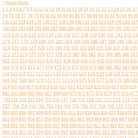
+ Read More
1
2
3
4
5
6
7
8
9
10
11
12
13
14
15
16
17
18
19
20
21
22
23
24
25
26
27
74
75
76
77
78
79
80
81
82
83
84
85
86
87
88
89
90
91
92
93
94
95
9
131
132
133
134
135
136
137
138
139
140
141
142
143
144
145
146
14
181
182
183
184
185
186
187
188
189
190
191
192
193
194
195
196
19
229
230
231
232
233
234
235
236
237
238
239
240
241
242
243
24
276
277
278
279
280
281
282
283
284
285
286
287
288
289
290
2
324
325
326
327
328
329
330
331
332
333
334
335
336
337
338
339
372
373
374
375
376
377
378
379
380
381
382
383
384
385
386
387
421
422
423
424
425
426
427
428
429
430
431
432
433
434
435
436
469
470
471
472
473
474
475
476
477
478
479
480
481
482
483
484
518
519
520
521
522
523
524
525
526
527
528
529
530
531
532
533
566
567
568
569
570
571
572
573
574
575
576
577
578
579
580
581
614
615
616
617
618
619
620
621
622
623
624
625
626
627
628
629
662
663
664
665
666
667
668
669
670
671
672
673
674
675
676
677
710
711
712
713
714
715
716
717
718
719
720
721
722
723
724
72
757
758
759
760
761
762
763
764
765
766
767
768
769
770
771
7
804
805
806
807
808
809
810
811
812
813
814
815
816
817
818
819
8
853
854
855
856
857
858
859
860
861
862
863
864
865
866
867
868
901
902
903
904
905
906
907
908
909
910
911
912
913
914
915
916
9
950
951
952
953
954
955
956
957
958
959
960
961
962
963
964
965