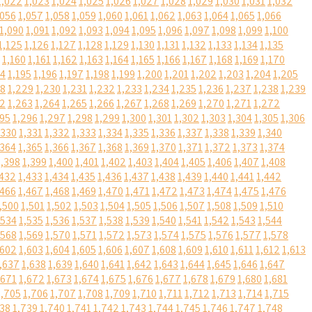
1,022
1,023
1,024
1,025
1,026
1,027
1,028
1,029
1,030
1,031
1,032
,056
1,057
1,058
1,059
1,060
1,061
1,062
1,063
1,064
1,065
1,066
1,090
1,091
1,092
1,093
1,094
1,095
1,096
1,097
1,098
1,099
1,100
1,125
1,126
1,127
1,128
1,129
1,130
1,131
1,132
1,133
1,134
1,135
1,160
1,161
1,162
1,163
1,164
1,165
1,166
1,167
1,168
1,169
1,170
94
1,195
1,196
1,197
1,198
1,199
1,200
1,201
1,202
1,203
1,204
1,205
28
1,229
1,230
1,231
1,232
1,233
1,234
1,235
1,236
1,237
1,238
1,239
62
1,263
1,264
1,265
1,266
1,267
1,268
1,269
1,270
1,271
1,272
295
1,296
1,297
1,298
1,299
1,300
1,301
1,302
1,303
1,304
1,305
1,306
,330
1,331
1,332
1,333
1,334
1,335
1,336
1,337
1,338
1,339
1,340
,364
1,365
1,366
1,367
1,368
1,369
1,370
1,371
1,372
1,373
1,374
1,398
1,399
1,400
1,401
1,402
1,403
1,404
1,405
1,406
1,407
1,408
,432
1,433
1,434
1,435
1,436
1,437
1,438
1,439
1,440
1,441
1,442
,466
1,467
1,468
1,469
1,470
1,471
1,472
1,473
1,474
1,475
1,476
,500
1,501
1,502
1,503
1,504
1,505
1,506
1,507
1,508
1,509
1,510
,534
1,535
1,536
1,537
1,538
1,539
1,540
1,541
1,542
1,543
1,544
,568
1,569
1,570
1,571
1,572
1,573
1,574
1,575
1,576
1,577
1,578
,602
1,603
1,604
1,605
1,606
1,607
1,608
1,609
1,610
1,611
1,612
1,613
,637
1,638
1,639
1,640
1,641
1,642
1,643
1,644
1,645
1,646
1,647
,671
1,672
1,673
1,674
1,675
1,676
1,677
1,678
1,679
1,680
1,681
1,705
1,706
1,707
1,708
1,709
1,710
1,711
1,712
1,713
1,714
1,715
738
1,739
1,740
1,741
1,742
1,743
1,744
1,745
1,746
1,747
1,748