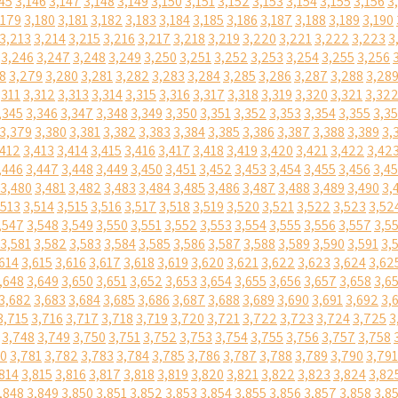
45
3,146
3,147
3,148
3,149
3,150
3,151
3,152
3,153
3,154
3,155
3,156
3
,179
3,180
3,181
3,182
3,183
3,184
3,185
3,186
3,187
3,188
3,189
3,190
3,213
3,214
3,215
3,216
3,217
3,218
3,219
3,220
3,221
3,222
3,223
3
3,246
3,247
3,248
3,249
3,250
3,251
3,252
3,253
3,254
3,255
3,256
8
3,279
3,280
3,281
3,282
3,283
3,284
3,285
3,286
3,287
3,288
3,28
,311
3,312
3,313
3,314
3,315
3,316
3,317
3,318
3,319
3,320
3,321
3,32
,345
3,346
3,347
3,348
3,349
3,350
3,351
3,352
3,353
3,354
3,355
3,3
3,379
3,380
3,381
3,382
3,383
3,384
3,385
3,386
3,387
3,388
3,389
3,
,412
3,413
3,414
3,415
3,416
3,417
3,418
3,419
3,420
3,421
3,422
3,42
,446
3,447
3,448
3,449
3,450
3,451
3,452
3,453
3,454
3,455
3,456
3,4
3,480
3,481
3,482
3,483
3,484
3,485
3,486
3,487
3,488
3,489
3,490
3,
,513
3,514
3,515
3,516
3,517
3,518
3,519
3,520
3,521
3,522
3,523
3,52
,547
3,548
3,549
3,550
3,551
3,552
3,553
3,554
3,555
3,556
3,557
3,5
3,581
3,582
3,583
3,584
3,585
3,586
3,587
3,588
3,589
3,590
3,591
3,
614
3,615
3,616
3,617
3,618
3,619
3,620
3,621
3,622
3,623
3,624
3,62
,648
3,649
3,650
3,651
3,652
3,653
3,654
3,655
3,656
3,657
3,658
3,6
3,682
3,683
3,684
3,685
3,686
3,687
3,688
3,689
3,690
3,691
3,692
3,
3,715
3,716
3,717
3,718
3,719
3,720
3,721
3,722
3,723
3,724
3,725
3
3,748
3,749
3,750
3,751
3,752
3,753
3,754
3,755
3,756
3,757
3,758
80
3,781
3,782
3,783
3,784
3,785
3,786
3,787
3,788
3,789
3,790
3,791
814
3,815
3,816
3,817
3,818
3,819
3,820
3,821
3,822
3,823
3,824
3,82
,848
3,849
3,850
3,851
3,852
3,853
3,854
3,855
3,856
3,857
3,858
3,8