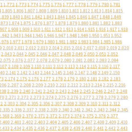
71
1,772
1,773
1,774
1,775
1,776
1,777
1,778
1,779
1,780
1,781
4
1,805
1,806
1,807
1,808
1,809
1,810
1,811
1,812
1,813
1,814
1,815
1,839
1,840
1,841
1,842
1,843
1,844
1,845
1,846
1,847
1,848
1,849
,873
1,874
1,875
1,876
1,877
1,878
1,879
1,880
1,881
1,882
1,883
,907
1,908
1,909
1,910
1,911
1,912
1,913
1,914
1,915
1,916
1,917
1,918
1,942
1,943
1,944
1,945
1,946
1,947
1,948
1,949
1,950
1,951
1,952
1,976
1,977
1,978
1,979
1,980
1,981
1,982
1,983
1,984
1,985
1,986
9
2,010
2,011
2,012
2,013
2,014
2,015
2,016
2,017
2,018
2,019
2,020
2,043
2,044
2,045
2,046
2,047
2,048
2,049
2,050
2,051
2,052
2,075
2,076
2,077
2,078
2,079
2,080
2,081
2,082
2,083
2,084
,107
2,108
2,109
2,110
2,111
2,112
2,113
2,114
2,115
2,116
2,117
140
2,141
2,142
2,143
2,144
2,145
2,146
2,147
2,148
2,149
2,150
73
2,174
2,175
2,176
2,177
2,178
2,179
2,180
2,181
2,182
2,183
206
2,207
2,208
2,209
2,210
2,211
2,212
2,213
2,214
2,215
2,216
238
2,239
2,240
2,241
2,242
2,243
2,244
2,245
2,246
2,247
2,248
70
2,271
2,272
2,273
2,274
2,275
2,276
2,277
2,278
2,279
2,280
02
2,303
2,304
2,305
2,306
2,307
2,308
2,309
2,310
2,311
2,312
2,335
2,336
2,337
2,338
2,339
2,340
2,341
2,342
2,343
2,344
2,345
2,368
2,369
2,370
2,371
2,372
2,373
2,374
2,375
2,376
2,377
2,400
2,401
2,402
2,403
2,404
2,405
2,406
2,407
2,408
2,409
2,410
2,433
2,434
2,435
2,436
2,437
2,438
2,439
2,440
2,441
2,442
2,443