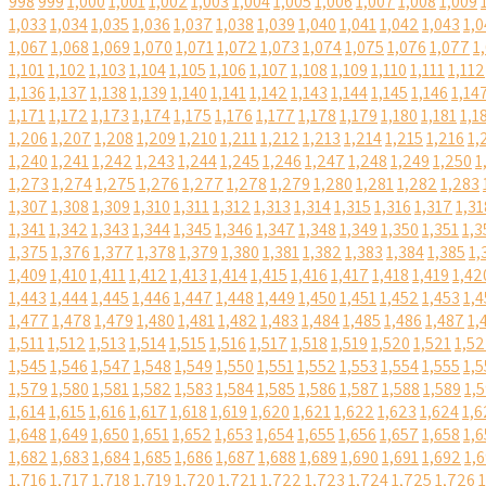
998
999
1,000
1,001
1,002
1,003
1,004
1,005
1,006
1,007
1,008
1,009
1,033
1,034
1,035
1,036
1,037
1,038
1,039
1,040
1,041
1,042
1,043
1,0
1,067
1,068
1,069
1,070
1,071
1,072
1,073
1,074
1,075
1,076
1,077
1
1,101
1,102
1,103
1,104
1,105
1,106
1,107
1,108
1,109
1,110
1,111
1,112
1,136
1,137
1,138
1,139
1,140
1,141
1,142
1,143
1,144
1,145
1,146
1,14
1,171
1,172
1,173
1,174
1,175
1,176
1,177
1,178
1,179
1,180
1,181
1,1
1,206
1,207
1,208
1,209
1,210
1,211
1,212
1,213
1,214
1,215
1,216
1,
1,240
1,241
1,242
1,243
1,244
1,245
1,246
1,247
1,248
1,249
1,250
1
1,273
1,274
1,275
1,276
1,277
1,278
1,279
1,280
1,281
1,282
1,283
1,307
1,308
1,309
1,310
1,311
1,312
1,313
1,314
1,315
1,316
1,317
1,31
1,341
1,342
1,343
1,344
1,345
1,346
1,347
1,348
1,349
1,350
1,351
1,3
1,375
1,376
1,377
1,378
1,379
1,380
1,381
1,382
1,383
1,384
1,385
1,
1,409
1,410
1,411
1,412
1,413
1,414
1,415
1,416
1,417
1,418
1,419
1,42
1,443
1,444
1,445
1,446
1,447
1,448
1,449
1,450
1,451
1,452
1,453
1,4
1,477
1,478
1,479
1,480
1,481
1,482
1,483
1,484
1,485
1,486
1,487
1,
1,511
1,512
1,513
1,514
1,515
1,516
1,517
1,518
1,519
1,520
1,521
1,5
1,545
1,546
1,547
1,548
1,549
1,550
1,551
1,552
1,553
1,554
1,555
1,5
1,579
1,580
1,581
1,582
1,583
1,584
1,585
1,586
1,587
1,588
1,589
1,
1,614
1,615
1,616
1,617
1,618
1,619
1,620
1,621
1,622
1,623
1,624
1,6
1,648
1,649
1,650
1,651
1,652
1,653
1,654
1,655
1,656
1,657
1,658
1,6
1,682
1,683
1,684
1,685
1,686
1,687
1,688
1,689
1,690
1,691
1,692
1,
1,716
1,717
1,718
1,719
1,720
1,721
1,722
1,723
1,724
1,725
1,726