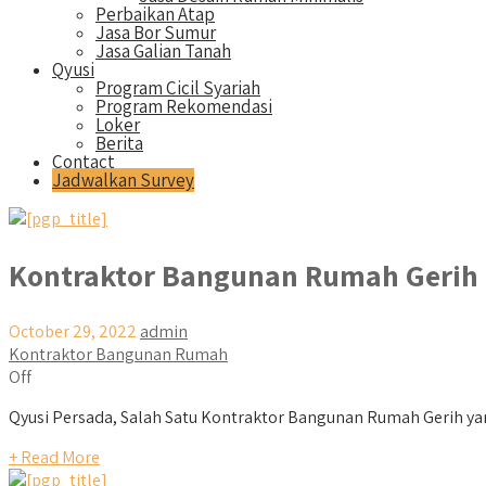
Perbaikan Atap
Jasa Bor Sumur
Jasa Galian Tanah
Qyusi
Program Cicil Syariah
Program Rekomendasi
Loker
Berita
Contact
Jadwalkan Survey
Kontraktor Bangunan Rumah Gerih
October 29, 2022
admin
Kontraktor Bangunan Rumah
Off
Qyusi Persada, Salah Satu Kontraktor Bangunan Rumah Gerih ya
+ Read More