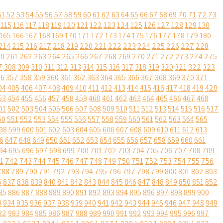
51
52
53
54
55
56
57
58
59
60
61
62
63
64
65
66
67
68
69
70
71
72
73
115
116
117
118
119
120
121
122
123
124
125
126
127
128
129
130
165
166
167
168
169
170
171
172
173
174
175
176
177
178
179
180
214
215
216
217
218
219
220
221
222
223
224
225
226
227
228
60
261
262
263
264
265
266
267
268
269
270
271
272
273
274
275
7
308
309
310
311
312
313
314
315
316
317
318
319
320
321
322
323
56
357
358
359
360
361
362
363
364
365
366
367
368
369
370
371
04
405
406
407
408
409
410
411
412
413
414
415
416
417
418
419
420
53
454
455
456
457
458
459
460
461
462
463
464
465
466
467
468
01
502
503
504
505
506
507
508
509
510
511
512
513
514
515
516
517
50
551
552
553
554
555
556
557
558
559
560
561
562
563
564
565
98
599
600
601
602
603
604
605
606
607
608
609
610
611
612
613
6
647
648
649
650
651
652
653
654
655
656
657
658
659
660
661
94
695
696
697
698
699
700
701
702
703
704
705
706
707
708
709
1
742
743
744
745
746
747
748
749
750
751
752
753
754
755
756
788
789
790
791
792
793
794
795
796
797
798
799
800
801
802
803
6
837
838
839
840
841
842
843
844
845
846
847
848
849
850
851
852
85
886
887
888
889
890
891
892
893
894
895
896
897
898
899
900
3
934
935
936
937
938
939
940
941
942
943
944
945
946
947
948
949
82
983
984
985
986
987
988
989
990
991
992
993
994
995
996
997