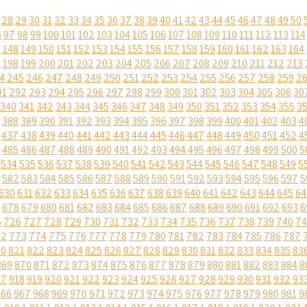
28
29
30
31
32
33
34
35
36
37
38
39
40
41
42
43
44
45
46
47
48
49
50
6
97
98
99
100
101
102
103
104
105
106
107
108
109
110
111
112
113
114
7
148
149
150
151
152
153
154
155
156
157
158
159
160
161
162
163
164
7
198
199
200
201
202
203
204
205
206
207
208
209
210
211
212
213
4
245
246
247
248
249
250
251
252
253
254
255
256
257
258
259
2
91
292
293
294
295
296
297
298
299
300
301
302
303
304
305
306
30
340
341
342
343
344
345
346
347
348
349
350
351
352
353
354
355
3
388
389
390
391
392
393
394
395
396
397
398
399
400
401
402
403
4
437
438
439
440
441
442
443
444
445
446
447
448
449
450
451
452
4
485
486
487
488
489
490
491
492
493
494
495
496
497
498
499
500
5
534
535
536
537
538
539
540
541
542
543
544
545
546
547
548
549
5
582
583
584
585
586
587
588
589
590
591
592
593
594
595
596
597
5
630
631
632
633
634
635
636
637
638
639
640
641
642
643
644
645
64
678
679
680
681
682
683
684
685
686
687
688
689
690
691
692
693
6
5
726
727
728
729
730
731
732
733
734
735
736
737
738
739
740
74
72
773
774
775
776
777
778
779
780
781
782
783
784
785
786
787
20
821
822
823
824
825
826
827
828
829
830
831
832
833
834
835
83
869
870
871
872
873
874
875
876
877
878
879
880
881
882
883
884
8
17
918
919
920
921
922
923
924
925
926
927
928
929
930
931
932
93
966
967
968
969
970
971
972
973
974
975
976
977
978
979
980
981
9