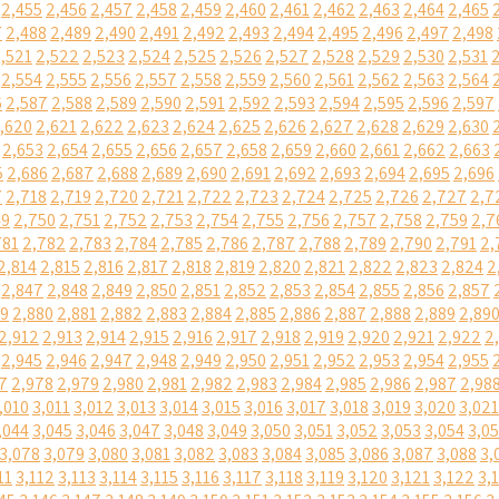
2,455
2,456
2,457
2,458
2,459
2,460
2,461
2,462
2,463
2,464
2,465
7
2,488
2,489
2,490
2,491
2,492
2,493
2,494
2,495
2,496
2,497
2,498
,521
2,522
2,523
2,524
2,525
2,526
2,527
2,528
2,529
2,530
2,531
2,554
2,555
2,556
2,557
2,558
2,559
2,560
2,561
2,562
2,563
2,564
6
2,587
2,588
2,589
2,590
2,591
2,592
2,593
2,594
2,595
2,596
2,597
,620
2,621
2,622
2,623
2,624
2,625
2,626
2,627
2,628
2,629
2,630
2,653
2,654
2,655
2,656
2,657
2,658
2,659
2,660
2,661
2,662
2,663
5
2,686
2,687
2,688
2,689
2,690
2,691
2,692
2,693
2,694
2,695
2,696
7
2,718
2,719
2,720
2,721
2,722
2,723
2,724
2,725
2,726
2,727
2,7
49
2,750
2,751
2,752
2,753
2,754
2,755
2,756
2,757
2,758
2,759
2,7
781
2,782
2,783
2,784
2,785
2,786
2,787
2,788
2,789
2,790
2,791
2,
2,814
2,815
2,816
2,817
2,818
2,819
2,820
2,821
2,822
2,823
2,824
2
2,847
2,848
2,849
2,850
2,851
2,852
2,853
2,854
2,855
2,856
2,857
79
2,880
2,881
2,882
2,883
2,884
2,885
2,886
2,887
2,888
2,889
2,89
2,912
2,913
2,914
2,915
2,916
2,917
2,918
2,919
2,920
2,921
2,922
2
2,945
2,946
2,947
2,948
2,949
2,950
2,951
2,952
2,953
2,954
2,955
7
2,978
2,979
2,980
2,981
2,982
2,983
2,984
2,985
2,986
2,987
2,98
,010
3,011
3,012
3,013
3,014
3,015
3,016
3,017
3,018
3,019
3,020
3,021
,044
3,045
3,046
3,047
3,048
3,049
3,050
3,051
3,052
3,053
3,054
3,0
3,078
3,079
3,080
3,081
3,082
3,083
3,084
3,085
3,086
3,087
3,088
3,
11
3,112
3,113
3,114
3,115
3,116
3,117
3,118
3,119
3,120
3,121
3,122
3,