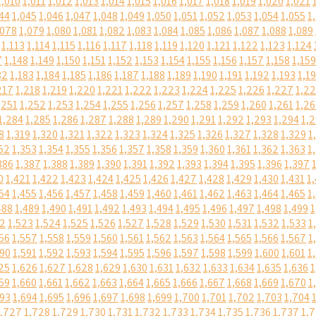
1,010
1,011
1,012
1,013
1,014
1,015
1,016
1,017
1,018
1,019
1,020
1,021
44
1,045
1,046
1,047
1,048
1,049
1,050
1,051
1,052
1,053
1,054
1,055
1
,078
1,079
1,080
1,081
1,082
1,083
1,084
1,085
1,086
1,087
1,088
1,089
1,113
1,114
1,115
1,116
1,117
1,118
1,119
1,120
1,121
1,122
1,123
1,124
7
1,148
1,149
1,150
1,151
1,152
1,153
1,154
1,155
1,156
1,157
1,158
1,159
82
1,183
1,184
1,185
1,186
1,187
1,188
1,189
1,190
1,191
1,192
1,193
1,1
217
1,218
1,219
1,220
1,221
1,222
1,223
1,224
1,225
1,226
1,227
1,2
,251
1,252
1,253
1,254
1,255
1,256
1,257
1,258
1,259
1,260
1,261
1,2
1,284
1,285
1,286
1,287
1,288
1,289
1,290
1,291
1,292
1,293
1,294
1,
8
1,319
1,320
1,321
1,322
1,323
1,324
1,325
1,326
1,327
1,328
1,329
1
52
1,353
1,354
1,355
1,356
1,357
1,358
1,359
1,360
1,361
1,362
1,363
1
386
1,387
1,388
1,389
1,390
1,391
1,392
1,393
1,394
1,395
1,396
1,397
0
1,421
1,422
1,423
1,424
1,425
1,426
1,427
1,428
1,429
1,430
1,431
1
54
1,455
1,456
1,457
1,458
1,459
1,460
1,461
1,462
1,463
1,464
1,465
1
488
1,489
1,490
1,491
1,492
1,493
1,494
1,495
1,496
1,497
1,498
1,499
1
22
1,523
1,524
1,525
1,526
1,527
1,528
1,529
1,530
1,531
1,532
1,533
1
56
1,557
1,558
1,559
1,560
1,561
1,562
1,563
1,564
1,565
1,566
1,567
1
590
1,591
1,592
1,593
1,594
1,595
1,596
1,597
1,598
1,599
1,600
1,601
1
25
1,626
1,627
1,628
1,629
1,630
1,631
1,632
1,633
1,634
1,635
1,636
1
59
1,660
1,661
1,662
1,663
1,664
1,665
1,666
1,667
1,668
1,669
1,670
1
693
1,694
1,695
1,696
1,697
1,698
1,699
1,700
1,701
1,702
1,703
1,704
1,727
1,728
1,729
1,730
1,731
1,732
1,733
1,734
1,735
1,736
1,737
1,