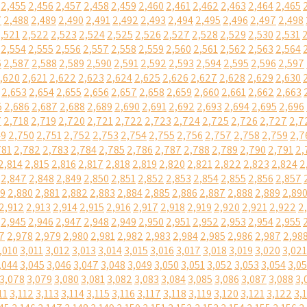
2,455
2,456
2,457
2,458
2,459
2,460
2,461
2,462
2,463
2,464
2,465
7
2,488
2,489
2,490
2,491
2,492
2,493
2,494
2,495
2,496
2,497
2,498
,521
2,522
2,523
2,524
2,525
2,526
2,527
2,528
2,529
2,530
2,531
2,554
2,555
2,556
2,557
2,558
2,559
2,560
2,561
2,562
2,563
2,564
6
2,587
2,588
2,589
2,590
2,591
2,592
2,593
2,594
2,595
2,596
2,597
,620
2,621
2,622
2,623
2,624
2,625
2,626
2,627
2,628
2,629
2,630
2,653
2,654
2,655
2,656
2,657
2,658
2,659
2,660
2,661
2,662
2,663
5
2,686
2,687
2,688
2,689
2,690
2,691
2,692
2,693
2,694
2,695
2,696
7
2,718
2,719
2,720
2,721
2,722
2,723
2,724
2,725
2,726
2,727
2,7
49
2,750
2,751
2,752
2,753
2,754
2,755
2,756
2,757
2,758
2,759
2,7
781
2,782
2,783
2,784
2,785
2,786
2,787
2,788
2,789
2,790
2,791
2,
2,814
2,815
2,816
2,817
2,818
2,819
2,820
2,821
2,822
2,823
2,824
2
2,847
2,848
2,849
2,850
2,851
2,852
2,853
2,854
2,855
2,856
2,857
79
2,880
2,881
2,882
2,883
2,884
2,885
2,886
2,887
2,888
2,889
2,89
2,912
2,913
2,914
2,915
2,916
2,917
2,918
2,919
2,920
2,921
2,922
2
2,945
2,946
2,947
2,948
2,949
2,950
2,951
2,952
2,953
2,954
2,955
7
2,978
2,979
2,980
2,981
2,982
2,983
2,984
2,985
2,986
2,987
2,98
,010
3,011
3,012
3,013
3,014
3,015
3,016
3,017
3,018
3,019
3,020
3,021
,044
3,045
3,046
3,047
3,048
3,049
3,050
3,051
3,052
3,053
3,054
3,0
3,078
3,079
3,080
3,081
3,082
3,083
3,084
3,085
3,086
3,087
3,088
3,
11
3,112
3,113
3,114
3,115
3,116
3,117
3,118
3,119
3,120
3,121
3,122
3,