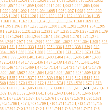
1,022
1,023
1,024
1,025
1,026
1,027
1,028
1,029
1,030
1,031
1,032
,056
1,057
1,058
1,059
1,060
1,061
1,062
1,063
1,064
1,065
1,066
1,090
1,091
1,092
1,093
1,094
1,095
1,096
1,097
1,098
1,099
1,100
1,125
1,126
1,127
1,128
1,129
1,130
1,131
1,132
1,133
1,134
1,135
1,160
1,161
1,162
1,163
1,164
1,165
1,166
1,167
1,168
1,169
1,170
94
1,195
1,196
1,197
1,198
1,199
1,200
1,201
1,202
1,203
1,204
1,205
28
1,229
1,230
1,231
1,232
1,233
1,234
1,235
1,236
1,237
1,238
1,239
62
1,263
1,264
1,265
1,266
1,267
1,268
1,269
1,270
1,271
1,272
295
1,296
1,297
1,298
1,299
1,300
1,301
1,302
1,303
1,304
1,305
1,306
,330
1,331
1,332
1,333
1,334
1,335
1,336
1,337
1,338
1,339
1,340
,364
1,365
1,366
1,367
1,368
1,369
1,370
1,371
1,372
1,373
1,374
1,398
1,399
1,400
1,401
1,402
1,403
1,404
1,405
1,406
1,407
1,408
,432
1,433
1,434
1,435
1,436
1,437
1,438
1,439
1,440
1,441
1,442
,466
1,467
1,468
1,469
1,470
1,471
1,472
1,473
1,474
1,475
1,476
,500
1,501
1,502
1,503
1,504
1,505
1,506
1,507
1,508
1,509
1,510
,534
1,535
1,536
1,537
1,538
1,539
1,540
1,541
1,542
1,543
1,544
,568
1,569
1,570
1,571
1,572
1,573
1,574
1,575
1,576
1,577
1,578
,602
1,603
1,604
1,605
1,606
1,607
1,608
1,609
1,610
1,611
1,612
1,613
,637
1,638
1,639
1,640
1,641
1,642
1,643
1,644
1,645
1,646
1,647
,671
1,672
1,673
1,674
1,675
1,676
1,677
1,678
1,679
1,680
1,681
1,705
1,706
1,707
1,708
1,709
1,710
1,711
1,712
1,713
1,714
1,715
738
1,739
1,740
1,741
1,742
1,743
1,744
1,745
1,746
1,747
1,748