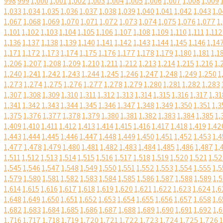
998
999
1,000
1,001
1,002
1,003
1,004
1,005
1,006
1,007
1,008
1,009
1,033
1,034
1,035
1,036
1,037
1,038
1,039
1,040
1,041
1,042
1,043
1,0
1,067
1,068
1,069
1,070
1,071
1,072
1,073
1,074
1,075
1,076
1,077
1
1,101
1,102
1,103
1,104
1,105
1,106
1,107
1,108
1,109
1,110
1,111
1,112
1,136
1,137
1,138
1,139
1,140
1,141
1,142
1,143
1,144
1,145
1,146
1,14
1,171
1,172
1,173
1,174
1,175
1,176
1,177
1,178
1,179
1,180
1,181
1,1
1,206
1,207
1,208
1,209
1,210
1,211
1,212
1,213
1,214
1,215
1,216
1,
1,240
1,241
1,242
1,243
1,244
1,245
1,246
1,247
1,248
1,249
1,250
1
1,273
1,274
1,275
1,276
1,277
1,278
1,279
1,280
1,281
1,282
1,283
1,307
1,308
1,309
1,310
1,311
1,312
1,313
1,314
1,315
1,316
1,317
1,31
1,341
1,342
1,343
1,344
1,345
1,346
1,347
1,348
1,349
1,350
1,351
1,3
1,375
1,376
1,377
1,378
1,379
1,380
1,381
1,382
1,383
1,384
1,385
1,
1,409
1,410
1,411
1,412
1,413
1,414
1,415
1,416
1,417
1,418
1,419
1,42
1,443
1,444
1,445
1,446
1,447
1,448
1,449
1,450
1,451
1,452
1,453
1,4
1,477
1,478
1,479
1,480
1,481
1,482
1,483
1,484
1,485
1,486
1,487
1,
1,511
1,512
1,513
1,514
1,515
1,516
1,517
1,518
1,519
1,520
1,521
1,5
1,545
1,546
1,547
1,548
1,549
1,550
1,551
1,552
1,553
1,554
1,555
1,5
1,579
1,580
1,581
1,582
1,583
1,584
1,585
1,586
1,587
1,588
1,589
1,
1,614
1,615
1,616
1,617
1,618
1,619
1,620
1,621
1,622
1,623
1,624
1,6
1,648
1,649
1,650
1,651
1,652
1,653
1,654
1,655
1,656
1,657
1,658
1,6
1,682
1,683
1,684
1,685
1,686
1,687
1,688
1,689
1,690
1,691
1,692
1,
1,716
1,717
1,718
1,719
1,720
1,721
1,722
1,723
1,724
1,725
1,726