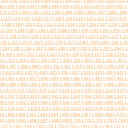
1,010
1,011
1,012
1,013
1,014
1,015
1,016
1,017
1,018
1,019
1,020
1,021
44
1,045
1,046
1,047
1,048
1,049
1,050
1,051
1,052
1,053
1,054
1,055
1
,078
1,079
1,080
1,081
1,082
1,083
1,084
1,085
1,086
1,087
1,088
1,089
1,113
1,114
1,115
1,116
1,117
1,118
1,119
1,120
1,121
1,122
1,123
1,124
7
1,148
1,149
1,150
1,151
1,152
1,153
1,154
1,155
1,156
1,157
1,158
1,159
82
1,183
1,184
1,185
1,186
1,187
1,188
1,189
1,190
1,191
1,192
1,193
1,1
217
1,218
1,219
1,220
1,221
1,222
1,223
1,224
1,225
1,226
1,227
1,2
,251
1,252
1,253
1,254
1,255
1,256
1,257
1,258
1,259
1,260
1,261
1,2
1,284
1,285
1,286
1,287
1,288
1,289
1,290
1,291
1,292
1,293
1,294
1,
8
1,319
1,320
1,321
1,322
1,323
1,324
1,325
1,326
1,327
1,328
1,329
1
52
1,353
1,354
1,355
1,356
1,357
1,358
1,359
1,360
1,361
1,362
1,363
1
386
1,387
1,388
1,389
1,390
1,391
1,392
1,393
1,394
1,395
1,396
1,397
0
1,421
1,422
1,423
1,424
1,425
1,426
1,427
1,428
1,429
1,430
1,431
1
54
1,455
1,456
1,457
1,458
1,459
1,460
1,461
1,462
1,463
1,464
1,465
1
488
1,489
1,490
1,491
1,492
1,493
1,494
1,495
1,496
1,497
1,498
1,499
1
22
1,523
1,524
1,525
1,526
1,527
1,528
1,529
1,530
1,531
1,532
1,533
1
56
1,557
1,558
1,559
1,560
1,561
1,562
1,563
1,564
1,565
1,566
1,567
1
590
1,591
1,592
1,593
1,594
1,595
1,596
1,597
1,598
1,599
1,600
1,601
1
25
1,626
1,627
1,628
1,629
1,630
1,631
1,632
1,633
1,634
1,635
1,636
1
59
1,660
1,661
1,662
1,663
1,664
1,665
1,666
1,667
1,668
1,669
1,670
1
693
1,694
1,695
1,696
1,697
1,698
1,699
1,700
1,701
1,702
1,703
1,704
1,727
1,728
1,729
1,730
1,731
1,732
1,733
1,734
1,735
1,736
1,737
1,