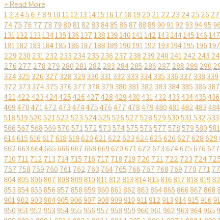
+ Read More
1
2
3
4
5
6
7
8
9
10
11
12
13
14
15
16
17
18
19
20
21
22
23
24
25
26
27
74
75
76
77
78
79
80
81
82
83
84
85
86
87
88
89
90
91
92
93
94
95
9
131
132
133
134
135
136
137
138
139
140
141
142
143
144
145
146
14
181
182
183
184
185
186
187
188
189
190
191
192
193
194
195
196
19
229
230
231
232
233
234
235
236
237
238
239
240
241
242
243
24
276
277
278
279
280
281
282
283
284
285
286
287
288
289
290
2
324
325
326
327
328
329
330
331
332
333
334
335
336
337
338
339
372
373
374
375
376
377
378
379
380
381
382
383
384
385
386
387
421
422
423
424
425
426
427
428
429
430
431
432
433
434
435
436
469
470
471
472
473
474
475
476
477
478
479
480
481
482
483
484
518
519
520
521
522
523
524
525
526
527
528
529
530
531
532
533
566
567
568
569
570
571
572
573
574
575
576
577
578
579
580
581
614
615
616
617
618
619
620
621
622
623
624
625
626
627
628
629
662
663
664
665
666
667
668
669
670
671
672
673
674
675
676
677
710
711
712
713
714
715
716
717
718
719
720
721
722
723
724
72
757
758
759
760
761
762
763
764
765
766
767
768
769
770
771
7
804
805
806
807
808
809
810
811
812
813
814
815
816
817
818
819
8
853
854
855
856
857
858
859
860
861
862
863
864
865
866
867
868
901
902
903
904
905
906
907
908
909
910
911
912
913
914
915
916
9
950
951
952
953
954
955
956
957
958
959
960
961
962
963
964
965