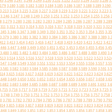
45
3,146
3,147
3,148
3,149
3,150
3,151
3,152
3,153
3,154
3,155
3,156
3
,179
3,180
3,181
3,182
3,183
3,184
3,185
3,186
3,187
3,188
3,189
3,190
3,213
3,214
3,215
3,216
3,217
3,218
3,219
3,220
3,221
3,222
3,223
3
3,246
3,247
3,248
3,249
3,250
3,251
3,252
3,253
3,254
3,255
3,256
8
3,279
3,280
3,281
3,282
3,283
3,284
3,285
3,286
3,287
3,288
3,28
,311
3,312
3,313
3,314
3,315
3,316
3,317
3,318
3,319
3,320
3,321
3,32
,345
3,346
3,347
3,348
3,349
3,350
3,351
3,352
3,353
3,354
3,355
3,3
3,379
3,380
3,381
3,382
3,383
3,384
3,385
3,386
3,387
3,388
3,389
3,
,412
3,413
3,414
3,415
3,416
3,417
3,418
3,419
3,420
3,421
3,422
3,42
,446
3,447
3,448
3,449
3,450
3,451
3,452
3,453
3,454
3,455
3,456
3,4
3,480
3,481
3,482
3,483
3,484
3,485
3,486
3,487
3,488
3,489
3,490
3,
,513
3,514
3,515
3,516
3,517
3,518
3,519
3,520
3,521
3,522
3,523
3,52
,547
3,548
3,549
3,550
3,551
3,552
3,553
3,554
3,555
3,556
3,557
3,5
3,581
3,582
3,583
3,584
3,585
3,586
3,587
3,588
3,589
3,590
3,591
3,
614
3,615
3,616
3,617
3,618
3,619
3,620
3,621
3,622
3,623
3,624
3,62
,648
3,649
3,650
3,651
3,652
3,653
3,654
3,655
3,656
3,657
3,658
3,6
3,682
3,683
3,684
3,685
3,686
3,687
3,688
3,689
3,690
3,691
3,692
3,
3,715
3,716
3,717
3,718
3,719
3,720
3,721
3,722
3,723
3,724
3,725
3
3,748
3,749
3,750
3,751
3,752
3,753
3,754
3,755
3,756
3,757
3,758
80
3,781
3,782
3,783
3,784
3,785
3,786
3,787
3,788
3,789
3,790
3,791
814
3,815
3,816
3,817
3,818
3,819
3,820
3,821
3,822
3,823
3,824
3,82
,848
3,849
3,850
3,851
3,852
3,853
3,854
3,855
3,856
3,857
3,858
3,8