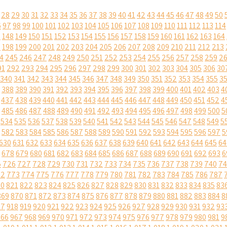
28
29
30
31
32
33
34
35
36
37
38
39
40
41
42
43
44
45
46
47
48
49
50
6
97
98
99
100
101
102
103
104
105
106
107
108
109
110
111
112
113
114
7
148
149
150
151
152
153
154
155
156
157
158
159
160
161
162
163
164
7
198
199
200
201
202
203
204
205
206
207
208
209
210
211
212
213
4
245
246
247
248
249
250
251
252
253
254
255
256
257
258
259
2
91
292
293
294
295
296
297
298
299
300
301
302
303
304
305
306
30
340
341
342
343
344
345
346
347
348
349
350
351
352
353
354
355
3
388
389
390
391
392
393
394
395
396
397
398
399
400
401
402
403
4
437
438
439
440
441
442
443
444
445
446
447
448
449
450
451
452
4
485
486
487
488
489
490
491
492
493
494
495
496
497
498
499
500
5
534
535
536
537
538
539
540
541
542
543
544
545
546
547
548
549
5
582
583
584
585
586
587
588
589
590
591
592
593
594
595
596
597
5
630
631
632
633
634
635
636
637
638
639
640
641
642
643
644
645
64
678
679
680
681
682
683
684
685
686
687
688
689
690
691
692
693
6
5
726
727
728
729
730
731
732
733
734
735
736
737
738
739
740
74
72
773
774
775
776
777
778
779
780
781
782
783
784
785
786
787
20
821
822
823
824
825
826
827
828
829
830
831
832
833
834
835
83
869
870
871
872
873
874
875
876
877
878
879
880
881
882
883
884
8
17
918
919
920
921
922
923
924
925
926
927
928
929
930
931
932
93
966
967
968
969
970
971
972
973
974
975
976
977
978
979
980
981
9