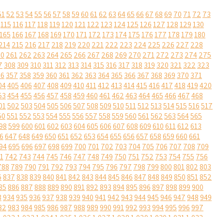
51
52
53
54
55
56
57
58
59
60
61
62
63
64
65
66
67
68
69
70
71
72
73
115
116
117
118
119
120
121
122
123
124
125
126
127
128
129
130
165
166
167
168
169
170
171
172
173
174
175
176
177
178
179
180
214
215
216
217
218
219
220
221
222
223
224
225
226
227
228
60
261
262
263
264
265
266
267
268
269
270
271
272
273
274
275
7
308
309
310
311
312
313
314
315
316
317
318
319
320
321
322
323
56
357
358
359
360
361
362
363
364
365
366
367
368
369
370
371
04
405
406
407
408
409
410
411
412
413
414
415
416
417
418
419
420
53
454
455
456
457
458
459
460
461
462
463
464
465
466
467
468
01
502
503
504
505
506
507
508
509
510
511
512
513
514
515
516
517
50
551
552
553
554
555
556
557
558
559
560
561
562
563
564
565
98
599
600
601
602
603
604
605
606
607
608
609
610
611
612
613
6
647
648
649
650
651
652
653
654
655
656
657
658
659
660
661
94
695
696
697
698
699
700
701
702
703
704
705
706
707
708
709
1
742
743
744
745
746
747
748
749
750
751
752
753
754
755
756
788
789
790
791
792
793
794
795
796
797
798
799
800
801
802
803
6
837
838
839
840
841
842
843
844
845
846
847
848
849
850
851
852
85
886
887
888
889
890
891
892
893
894
895
896
897
898
899
900
3
934
935
936
937
938
939
940
941
942
943
944
945
946
947
948
949
82
983
984
985
986
987
988
989
990
991
992
993
994
995
996
997