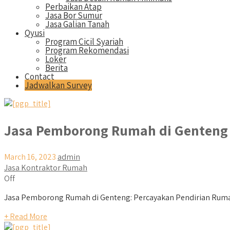
Perbaikan Atap
Jasa Bor Sumur
Jasa Galian Tanah
Qyusi
Program Cicil Syariah
Program Rekomendasi
Loker
Berita
Contact
Jadwalkan Survey
Jasa Pemborong Rumah di Genteng
March 16, 2023
admin
Jasa Kontraktor Rumah
Off
Jasa Pemborong Rumah di Genteng: Percayakan Pendirian Rumah
+ Read More