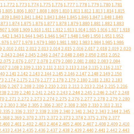
71
1,772
1,773
1,774
1,775
1,776
1,777
1,778
1,779
1,780
1,781
4
1,805
1,806
1,807
1,808
1,809
1,810
1,811
1,812
1,813
1,814
1,815
1,839
1,840
1,841
1,842
1,843
1,844
1,845
1,846
1,847
1,848
1,849
,873
1,874
1,875
1,876
1,877
1,878
1,879
1,880
1,881
1,882
1,883
,907
1,908
1,909
1,910
1,911
1,912
1,913
1,914
1,915
1,916
1,917
1,918
1,942
1,943
1,944
1,945
1,946
1,947
1,948
1,949
1,950
1,951
1,952
1,976
1,977
1,978
1,979
1,980
1,981
1,982
1,983
1,984
1,985
1,986
9
2,010
2,011
2,012
2,013
2,014
2,015
2,016
2,017
2,018
2,019
2,020
2,043
2,044
2,045
2,046
2,047
2,048
2,049
2,050
2,051
2,052
2,075
2,076
2,077
2,078
2,079
2,080
2,081
2,082
2,083
2,084
,107
2,108
2,109
2,110
2,111
2,112
2,113
2,114
2,115
2,116
2,117
140
2,141
2,142
2,143
2,144
2,145
2,146
2,147
2,148
2,149
2,150
73
2,174
2,175
2,176
2,177
2,178
2,179
2,180
2,181
2,182
2,183
206
2,207
2,208
2,209
2,210
2,211
2,212
2,213
2,214
2,215
2,216
238
2,239
2,240
2,241
2,242
2,243
2,244
2,245
2,246
2,247
2,248
70
2,271
2,272
2,273
2,274
2,275
2,276
2,277
2,278
2,279
2,280
02
2,303
2,304
2,305
2,306
2,307
2,308
2,309
2,310
2,311
2,312
2,335
2,336
2,337
2,338
2,339
2,340
2,341
2,342
2,343
2,344
2,345
2,368
2,369
2,370
2,371
2,372
2,373
2,374
2,375
2,376
2,377
2,400
2,401
2,402
2,403
2,404
2,405
2,406
2,407
2,408
2,409
2,410
2,433
2,434
2,435
2,436
2,437
2,438
2,439
2,440
2,441
2,442
2,443